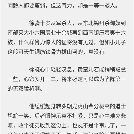
同龄人都要瘦弱，但这气力，却是一等一骇人。
徐骁十岁从军杀人，从东北锦州杀匈奴到
南部灭大小六国屠七十余城再到西南镇压蛮夷十六
族，什么样膂力惊人的猛将没有见过，但如小儿子
这般可天生铜筋铁骨力拔山河的，真没有。
徐骁心中轻轻叹息，黄蛮儿若能稍稍聪慧
一些，心窍多开一二，将来必定可以成为陷阵第一
的无双猛将啊。
他缓缓起身转头朝龙虎山辈分极高的道士
尴尬一笑，后者眼神示意不打紧，只是心中难免悲
凉，收个徒弟收到这份上，也忒不是个事儿了，一