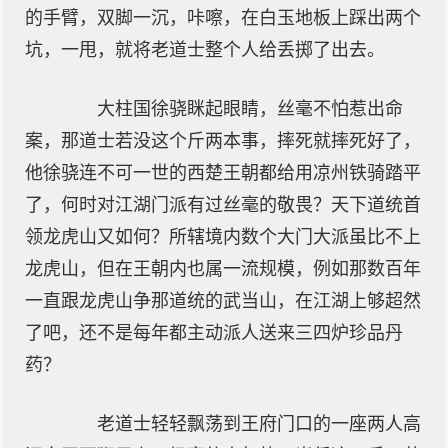
的手臂，双脚一沉，咔嚓，在白玉地板上踩出两个
坑，一甩，就将老道士整个人给丢掷了出去。
大柱国徐骁眯起眼睛，丝毫不怕惹出命
案，那道士若没这个斤两本事，摔死就摔死好了，
他徐骁连不可一世的西楚王朝都给用凉州铁骑踏平
了，何时对江湖门派有过丝毫的敬畏？天下道统首
领龙虎山又如何？所辖境内数个大门大派虽比不上
龙虎山，但在王朝内也属一流规模，例如那数百年
一直跟龙虎山争那道统的武当山，在江湖上够超然
了吧，还不是每年都主动派人送来三四炉珍品丹
药？
老道士轻轻飘荡到王府门口的一座两人高