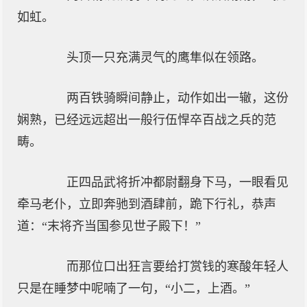
如虹。
头顶一只充满灵气的鹰隼似在领路。
两百铁骑瞬间静止，动作如出一辙，这份
娴熟，已经远远超出一般行伍悍卒百战之兵的范
畴。
正四品武将折冲都尉翻身下马，一眼看见
牵马老仆，立即奔驰到酒肆前，跪下行礼，恭声
道：“末将齐当国参见世子殿下！”
而那位口出狂言要给打赏钱的寒酸年轻人
只是在睡梦中呢喃了一句，“小二，上酒。”