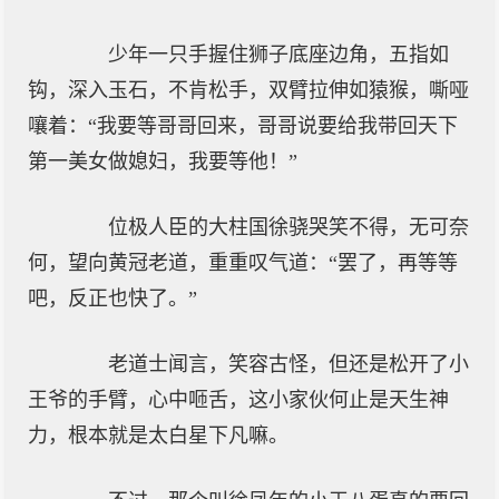
少年一只手握住狮子底座边角，五指如
钩，深入玉石，不肯松手，双臂拉伸如猿猴，嘶哑
嚷着：“我要等哥哥回来，哥哥说要给我带回天下
第一美女做媳妇，我要等他！”
位极人臣的大柱国徐骁哭笑不得，无可奈
何，望向黄冠老道，重重叹气道：“罢了，再等等
吧，反正也快了。”
老道士闻言，笑容古怪，但还是松开了小
王爷的手臂，心中咂舌，这小家伙何止是天生神
力，根本就是太白星下凡嘛。