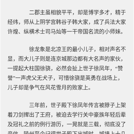
二郡主虽相貌平平，却是博学多才，精于
经纬，师从上阴学宫韩谷子韩大家，成了兵法大家
许煌、纵横术士司马灿等一干帝国名流的小师妹。
徐龙象是北凉王的最小儿子，相对声名不
显，而大儿子则是连京城那边都有大名声的家伙，
一提起大柱国徐骁，必然会扯上世子徐凤年，“赞
誉”一声虎父无犬子，可惜徐骁是英勇在战场上，
儿子却是争气在风花雪月的败家上。
三年前，世子殿下徐凤年传言被脖子上架
着刀剑撵出了王府，被迫去学行关中豪族年轻后辈
及冠礼之前的例行游历，一晃就是三载，彻底没了