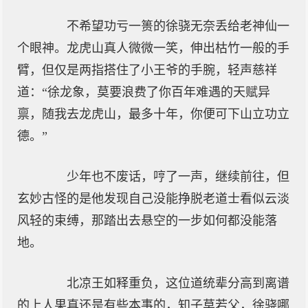
不希望功亏一篑的徐骁无奈丢给老神仙一
个眼神。龙虎山真人微微一笑，伸出枯竹一般的手
臂，但仅是两指搭住了小王爷的手腕，轻声慈祥
道：“徐龙象，莫要浪费了你百年难遇的天赋异
禀，随我去龙虎山，最多十年，你便可下山立功立
德。”
少年也不废话，哼了一声，继续前往，但
玄妙古怪的是他发现自己没能挣脱老道士看似云淡
风轻的束缚，那踏出去悬空的一步如何都没能落
地。
北凉王如释重负，这位道统辈分高到离谱
的上人果真还是有些本事的，知子莫若父，徐骁哪