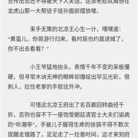
旦传出去还不得被天下人笑话，这张老脸就甭想在
龙虎山那一大帮徒子徒孙面前摆放喽。
束手无策的北凉王心生一计，嘿嘿道：
“黄蛮儿，你哥游行归来，看时辰也约莫进城了，
你不出去看看？”
小王爷猛地抬头，表情千年不变的呆板僵
硬，但寻常木讷无神的眼眸却爆绽出罕见光彩，很
刺人，拉住老爹的手就往外冲。
可惜这北凉王府出了名百廊回转曲径千
折，否则也容不下一座饱受朝廷清官士大夫们诟病
的“听潮亭”，手被儿子握得生疼的徐骁不得不数次
提醒走错路了，足足走了一炷香时间，这才来到府