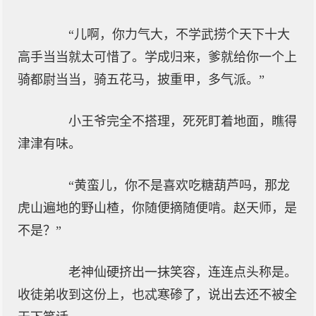
“儿啊，你力气大，不学武捞个天下十大
高手当当就太可惜了。学成归来，爹就给你一个上
骑都尉当当，骑五花马，披重甲，多气派。”
小王爷完全不搭理，死死盯着地面，瞧得
津津有味。
“黄蛮儿，你不是喜欢吃糖葫芦吗，那龙
虎山遍地的野山楂，你随便摘随便啃。赵天师，是
不是？”
老神仙硬挤出一抹笑容，连连点头称是。
收徒弟收到这份上，也忒寒碜了，说出去还不被全