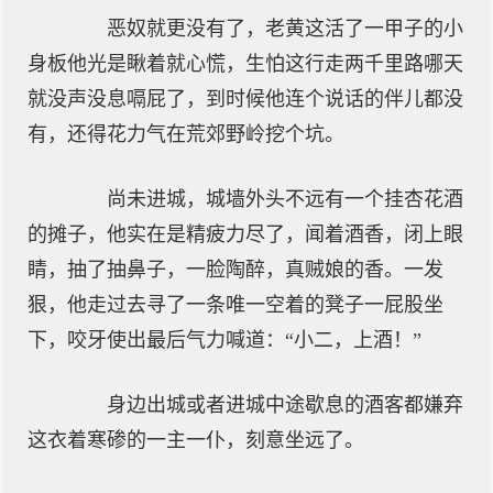
恶奴就更没有了，老黄这活了一甲子的小
身板他光是瞅着就心慌，生怕这行走两千里路哪天
就没声没息嗝屁了，到时候他连个说话的伴儿都没
有，还得花力气在荒郊野岭挖个坑。
尚未进城，城墙外头不远有一个挂杏花酒
的摊子，他实在是精疲力尽了，闻着酒香，闭上眼
睛，抽了抽鼻子，一脸陶醉，真贼娘的香。一发
狠，他走过去寻了一条唯一空着的凳子一屁股坐
下，咬牙使出最后气力喊道：“小二，上酒！”
身边出城或者进城中途歇息的酒客都嫌弃
这衣着寒碜的一主一仆，刻意坐远了。