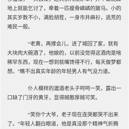
地上就能乞讨了，牵着一匹瘦骨嶙嶙的跛马。小的
其实岁数不小，满脸胡茬，一身市井麻衫，逃荒的
难民一般。
“老黄，再撑会儿，进了城回了家，就有
大块肉大碗酒了，他娘的，以前没觉得这酒肉是啥
稀罕东西，现在一想到就嘴馋得不行，每天做梦都
想。”瞧不出真实年龄的年轻男人有气没力道。
仆人模样的邋遢老头子呵呵一笑，露出一
口缺了门牙的黄牙，显得贼憨厚贼可笑。
“笑你个大爷，老子现在连哭都哭不出来
了。”年轻人翻白眼道，他是真没那个精神气折腾