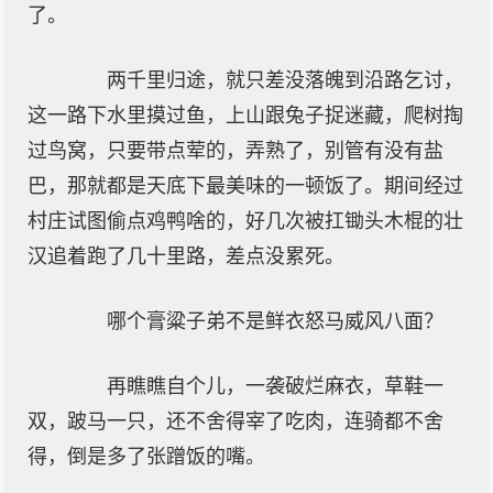
了。
两千里归途，就只差没落魄到沿路乞讨，
这一路下水里摸过鱼，上山跟兔子捉迷藏，爬树掏
过鸟窝，只要带点荤的，弄熟了，别管有没有盐
巴，那就都是天底下最美味的一顿饭了。期间经过
村庄试图偷点鸡鸭啥的，好几次被扛锄头木棍的壮
汉追着跑了几十里路，差点没累死。
哪个膏粱子弟不是鲜衣怒马威风八面？
再瞧瞧自个儿，一袭破烂麻衣，草鞋一
双，跛马一只，还不舍得宰了吃肉，连骑都不舍
得，倒是多了张蹭饭的嘴。