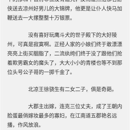
侠送去凉州好男儿的大锦牌，他更是让仆人快马加
鞭送去一大摞整整十万银票。
没有喜好玩鹰斗犬的世子殿下的大好陵
州，可真是寂寞啊。正经人家的小娘们终于敢漂漂
亮亮上街买胭脂了，二流纨绔们终于没了跟他们抢
着欺男霸女的魔头了，大大小小的青楼也等不到那
位头号公子哥的一掷千金了。
北凉王徐骁生有二女二子，俱是奇葩。
大郡主出嫁，连克三位丈夫，成了王朝内
脸蛋最俏嫁妆最多的寡妇，在江南道五郡艳名远
播，作风放浪。