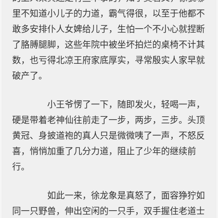
里不知道小儿子的力道，霸气得很，以至于他都不
敢多安排仆人女婢给儿子，生怕一个不小心就捏断
了胳膊腿脚，这些年院中被坐坏拍烂的桌椅不计其
数，也亏得北凉王府家底厚实，寻常殷实人家早就
破产了。
小王爷愣了一下，随即发火，轻喝一声，
硬是带着老神仙往前走了一步，两步，三步。头顶
黄冠、身披道袍的真人只是微微咦了一声，不怒反
喜，悄悄加重了几分力道，阻止了少年的继续前
行。
如此一来，徐龙象是真怒了，面容狰狞如
同一只野兽，伸出空闲的一只手，双手握住老道士