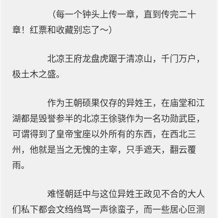
（每一个钟头上传一章，直到传完二十
章！红票和收藏别忘了～）
北凉王府龙盘虎踞于清凉山，千门万户，
极土木之盛。
作为王朝硕果仅存的异姓王，在庙堂和江
湖都是毁誉参半的北凉王徐骁作为一名功勋武臣，
可谓得到了皇帝宝座以外所有的东西，在西北三
州，他就是当之无愧的主宰，只手遮天，翻云覆
雨。
难怪朝廷中与这位异姓王政见不合的大人
们私下都会文绉绉骂一声徐蛮子，而一些居心叵测