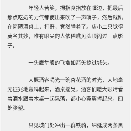
年轻人苦笑，拇指食指放在嘴边，把最后
那点吃奶的力气都使出来吹了一声哨子，然后就趴
在简陋酒桌上，打鼾，竟然睡着了。店小二只觉得
莫名其妙，唯有眼尖的人依稀瞧见头顶闪过一点影
子。
一头鹰隼般的飞禽如箭矢掠过城头。
大概酒客喝光一碗杏花酒的时光，大地毫
无征兆地轰鸣起来，酒桌摇晃，酒客们瞪大眼睛看
着酒水跟着木桌一起晃荡，都小心翼翼捧起来，四
处张望。
只见城门处冲出一群铁骑，绵延成两条黑