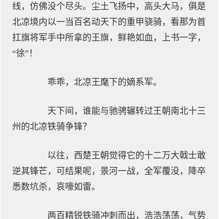
线，仿佛没个尽头。尘土飞扬中，高头大马，俱是
北凉境内以一当百名动天下的重甲骁骑，看那为首
扛旗将军手中所拿的王旗，鲜艳如血，上书一字，
“徐”！
乖乖，北凉王麾下的嫡系军。
天下间，谁能与驰骋辗转过王朝南北十三
州的北凉铁骑争锋？
以往，西楚王朝觉得它的十二万大戟士敢
逆其锋芒，可结果呢，景河一战，全军覆没，降卒
悉数坑杀，哀嚎如雷。
两百精锐铁骑冲刺而出，浩浩荡荡，气势