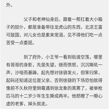
外。
父子和老神仙身后，跟着一帮扛着大小箱
子的奴仆，都是准备带往龙虎山的东西，北凉王富
可敌国，对儿女也是素来宠溺，见不得他们吃一点
苦受一点委屈。
到了府外，小王爷一看到街道空荡，哪里
有哥哥的身影，先是失望，继而愤怒，沉沉嘶吼一
声，沙哑而暴躁，起先想对徐骁发火，但笨归笨，
起码还知道这位是父亲，否则徐骁的下场恐怕就得
像前不久秋狩里倒霉遇到徐龙象的黑罴了，被单枪
匹马的十二岁少年生生撕成两半。他怒瞪了一眼心
虚的老爹，掉头就走。