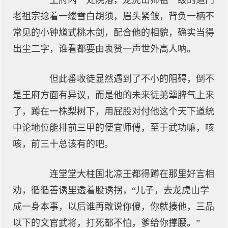
王府内一处院落，龙虎山师祖一级的道门
老祖宗捻着一缕雪白胡须，眉头紧皱，背负一柄不
常见的小钟馗式桃木剑，配合他的相貌，确实当得
出尘二字，谁看都要由衷赞一声世外高人呐。
但此番收徒显然遇到了不小的阻碍，倒不
是王府方面有异议，而是他的未来徒弟犟脾气上来
了，蹲在一株梨树下，用屁股对付他这个天下道统
中论地位能排前三甲的便宜师傅，至于武功嘛，咳
咳，前三十总该有的吧。
连堂堂大柱国北凉王都得蹲在那里好言相
劝，循循善诱里透着股诱拐，“儿子，去龙虎山学
成一身本事，以后谁再敢说你傻，你就揍他，三品
以下的文官武将，打死都不怕，爹给你撑腰。”