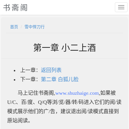
书斋阁
首页
雪中悍刀行
第一章 小二上酒
上一章：
返回列表
下一章：
第二章 白狐儿脸
马上记住书斋阁,
www.shuzhaige.com
,如果被
U/C、百/度、Q/Q等浏/览/器/转/码进入它们的阅/读
模式展示他们的广/告，建议退出阅/读模式直接到
原站阅读。