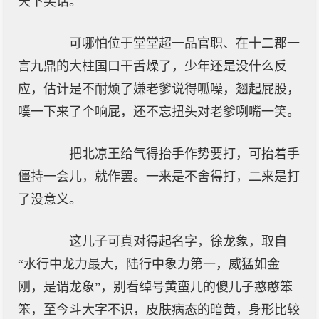
天下笑话。
可哪怕位于堂堂超一品官职、在十二郡一
言九鼎的大柱国口干舌燥了，少年还是没什么反
应，估计是不耐烦了嫌老爹说得呱噪，翘起屁股，
噗一下来了个响屁，还不忘扭头对老爹咧嘴一笑。
把北凉王给气得抬手作势要打，可抬着手
僵持一会儿，就作罢。一来是不舍得打，二来是打
了没意义。
这儿子可真对得起名字，徐龙象，取自
“水行中龙力最大，陆行中象力第一，威猛如金
刚，是谓龙象”，别看绰号黄蛮儿的傻儿子憨憨笨
笨，至今斗大字不识，皮肤病态的暗黄，身形比较