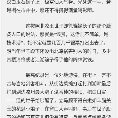
汉白玉石狮子上，极富仙人气势。光凭这一手，若
是搁在市井中，那还不得搏得满堂喝彩啊。
这按照北凉王世子即徐骁嫡长子的那个脍
炙人口的说法，那就是“该赏，这活儿不简单，是
技术活”，指不定就是几百几千银票打赏出去了，
想当年世子殿下还没出北凉祸害别人的时日，多少
青楼清伶或者江湖骗子得了他的阔绰赏钱。
最高纪录是一位外地游侠，在街上一言不
合与当地剑客相斗，从街边菜摊打起打到湖畔最后
打到湖边凉州最大鹞子溢香楼的楼顶，把白日宣
——淫的世子给吵醒了，立马顾不得白嫩如羊脂美
玉的花魁小娘子，在窗口大声叫好，事后在世子殿
下的掺和下官府非但没有追究，反而差点给那名游