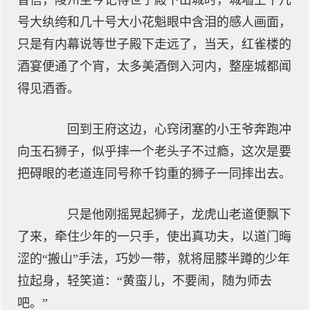
音信，陵州至今记得世子殿下出城时，城墙上十几
号大纨绔和几十号大小花魁眼中含泪的感人画面，
只是有内幕说等世子殿下走远了，当天，红雀楼的
酒宴便通了个宵，太多美酒倒入河内，整座城都闻
得见酒香。
回到王府这边，心窍闭塞的小王爷奔跑冲
向玉石狮子，似乎摔一个老头子不过瘾，这次是要
把碍眼的老道连同号称千钧重的狮子一同摔出去。
只是他刚摇晃起狮子，龙虎山老道便飘下
了来，牵住少年的一只手，使出真功夫，以道门晦
涩的“搬山”手法，巧妙一带，就将屈膝半蹲的少年
拉起身，轻笑道：“黄蛮儿，不要闹，随为师去
吧。”