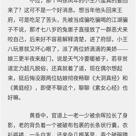
不过，那个叫徐凤年的小王八蛋真的要回
来了？这可不是一个好消息。想当年他头回来王
府，可是吃足了苦头，先被当成骗吃骗喝的江湖骗
子不说，那才七八岁的兔崽子直接放了一群恶犬来
咬自己，后来好不容易解释清楚，进了府邸，小王
八玩意就又坏心眼了，派了两位娇滴滴的美娇——
娘三更半夜来敲门，说是天气冷要暖被子，若非贫
道定力超凡脱俗，还真就着了道，现在偶尔想起
来，挺后悔没跟两位姑娘彻夜畅聊《大洞真经》和
《黄庭经》，即便不聊这个，聊聊《素女心经》也
好嘛。
黄昏中，官道上一老一少被余晖拉长了身
影，老的背负着一个被破布包裹的长条状行囊，衣
衫褴褛，一头白发，还夹杂几根茅草，弄个破碗蹲