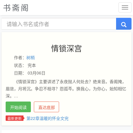
书斋阁
情锁深宫
作者：
树梢
状态： 完本
日期： 03月06日
《情锁深宫》主要讲述了永夜抛人何处去？绝来音。香阁掩，
眉敛，月将沉。争忍不相寻？怨孤芩。换我心，为你心，始知相忆
深。…
开始阅读
直达底部
第22章温暖的怀全文完
最新更新