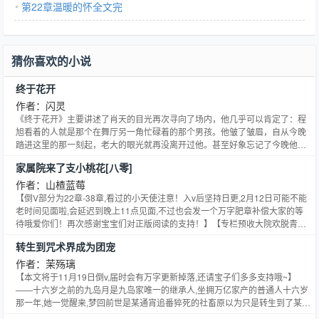
第22章温暖的怀全文完
猜你喜欢的小说
终于花开
作者：闪灵
《终于花开》主要讲述了肖天的目光再次寻向了场内，他几乎可以肯定了：程
旭看着的人就是那个在舞厅另一角忙碌着的那个男孩。他皱了皱眉，自从今晚
踏进这里的那一刻起，老大的眼光就再没离开过他。甚至好象忘记了今晚他们
来这消遣的目的
家属院来了支小桃花[八零]
作者：山楂蓝莓
【倒V部分为22章-38章,看过的小天使注意！入v后坚持日更,2月12日可能不能
老时间见面啦,会延迟到晚上11点见面,不过也会发一个万字肥章补偿大家的等
待哦爱你们！再次感谢宝宝们对正版阅读的支持！】【专栏预收大院欢脱青梅
竹马年代文《狼狈为甜》,走过路过不要错过嘛~】坚韧烂漫小红花胡桃vs寡言
转生到咒术界成为团宠
宠妻科学家李不言在现代教书育人行业卷生卷死的大龄单身女青年胡桃一朝穿
越到八十年代了。白捡一条小命的胡桃照了照镜子,又摸了摸口袋,好么,老天爷
作者：茉殇璃
真是一点金手指都不给开啊。可谁能告诉她,眼前这个就差把离婚二字写在脸上
【本文将于11月19日倒v,届时会有万字更新掉落,还请宝子们多多支持哦~】
的男人会是她的老公啊。这种放着踏实日子不过还充斥着小布尔乔亚式无病呻
——十六岁之前的九岛月是九岛家唯一的继承人,坐拥万亿家产的普通人十六岁
吟的男人,胡桃还不想嫁给他呢,有点文化你是心高气傲,不见好就收让你生死难
那一年,她一觉醒来,梦回前世是某通宵追番猝死的社畜原以为只是转生到了某平
料。等等,家属院门口怎么挂着中国空间技术研究院的牌子啊,大丈夫能屈能伸,
行世界的东京,可以体验一把出生即巅峰的千金大小姐生活直到相亲的那一天发