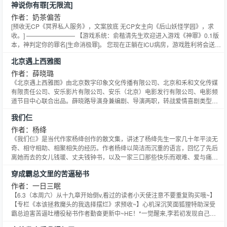
神说你有罪[无限流]
胡桃决定：先抱大腿赚小钱钱。胡桃努力踩在时代的脉搏上赚着小钱钱为离婚
现对象是某部她前世追过的番里那位被称为人类最强的男人她的世界因此被彻
生活做着打算时,却发现家中这位科学家最大的爱好似乎变成了——劝学？温馨
底地颠覆拒绝早婚,觉醒咒力,继承术式,加入高专结识了越来越多同伴的她决定
作者：奶茶偏苦
的暖黄色灯光下,李不言抱着不知从哪儿弄来的高考数学100练,慢条斯理地给胡
要为守护每一个同伴的未来而战而越来越多的人也心甘情愿地聚集到了她的身
[预收无CP《冥界私人服务》，文案放底 无CP女主向《后山妖怪学园》，求
桃辅导着数学题。这男人真劝学上瘾了？无妨,胡桃会给李不言一点来自小镇做
边———食用指南：女主自带团宠体质,所有人都宠她,她也宠所有人的那种教祖
收。] ———————— 【游戏系统：俞楷清先生欢迎进入游戏《神罪》0.1版
题家的小小震撼,她懒洋洋地丢过去一句：列xy这种初中知识点就不要拿出来讲
大人、天与暴君等存活if剧情根据咒回里的时间线展开,人物尽量不ooc有全员单
本，神判定你的罪名[生命消极罪]。 您现在正躺在ICU病房，游戏胜利将会送您
了好吧。李不言沉默半晌后,微微一笑：那我们直接来讲双曲线上的动点问题好
箭头,男主如无意外是5t5能踢的便当都会踢掉,努力达成全员HE,所以平等地偏
一个痊愈机会，如若在游戏内死亡，在现实世界也会宣判死亡。】 俞楷清提
了。经过李不言的魔鬼特训,在高考取得辉煌战绩后,胡桃决定再次投身自己热爱
北京遇上西雅图
爱每一个角色,写得不好那肯定是作者的锅,不是角色的错作者专栏求戳~求收藏
笑，怎么都没想到，自己心心念念意外死亡终于到来。然而却被告知，给你一
的教育行业,毫不犹豫地填上了师范。关于学业与事业,胡桃同志做出重大战略部
~
个重新活的机会，闹呢？ “我都能被你们判定为[生命消极罪]了，你们为什么觉
作者：薛晓璐
署：两手都要抓,两手都要硬。李不言指了指自己：那我呢？胡桃一个白眼丢过
得我会积极参加这场游戏，可能我第一关自己就先对自己动手。” 【游戏系
《北京遇上西雅图》由北京数字印象文化传播有限公司、北京和禾和文化传媒
去：离婚！白天是学校里勤勤恳恳的女大学生,晚上是在家把算盘拨到飞起的小
统：您不会，您这二十年来，有无数次机会能对自己下手，但你却在等意外。
有限责任公司、安乐影片有限公司、安乐（北京）电影发行有限公司、电影频
饭桌幕后小老板。李不言参与设计的东方红二号人造卫星成功发射,胡桃才惊觉
还有如果最后胜利的是俞楷清先生，您可以选择兑换成别的，比如选择死后投
道节目中心联合出品。薛晓路导演身兼编剧、导演两职，转战爱情喜剧类型，
这个男人怎么打死都不让提离婚的事情了。毕业那年,胡桃手握师范专业毕业证
胎还做不做人，这个选择不是对俞楷清先生很有吸引力吗？】 “呵呵，你们真
讲述了北京“败金女”文佳佳（汤唯饰）与西雅图“落魄叔”Frank（吴秀波饰）的
书去分配校报道,小饭桌也进化成了全北京最牛逼的幼儿园之一,胡桃感慨万千地
我们仨
的很厉害，想要什么都知道。” 【游戏系统：三秒后正式进入游戏，1,2,3！】
跨国爱情遇奇。该片票房突破5亿，成为国产爱情片票房冠军。
将幼儿园命名为：桃李。却听到家里那位离了四年婚也没离成的家属发出臭屁
排雷：一，架空，无CP！只有合作关系哦。 二，如若不喜欢不要为难自己，
作者：杨绛
的声音：这个名字里的李是我吗？-欢乐轻松日常向,不说教不携带私货,希望大
转头立刻离开，让我后悔莫及。 第一章：导读楔子 资格测试：野兽同笼（完）
《我们仨》是当代作家杨绛创作的散文集，讲述了杨绛先生一家几十年平淡无
家看个乐就好稳定日更,看咱这一排不缺席的小粉花花,点个收藏养肥也好嘛~大
副本一：狂欢游乐场（完） 副本二：血泪养老院（完） 副本三：闭嘴学校！
奇、相守相助、相聚相失的经历。作者杨绛以简洁而沉重的语言，回忆了先后
家的点击收藏留言都是我珍贵的礼物哦！
（进行中） 副本未完...... ———————— 男主无CP《冥界私人服务》预收
离她而去的女儿钱瑗、丈夫钱钟书，以及一家三口那些快乐而艰难、爱与痛的
文案 谢高逸自认为自己只是一个普普通通的人类，如果人类有等级分类，自己
日子。
怕不是只能刚刚合格。 他平时消遣，就特别喜欢看恐怖小说和恐怖电影，就连
穿成霸总文里的苦逼秘书
玩游戏也要玩灵异游戏。 一天下班路上，莫名捡到一台电脑，谢高逸没多想就
作者：一日三眠
去附近的警察局，想交给警察。 刚想转身，就感觉有人在身后紧紧的夹住自己
【6.3（本周六）从十九章开始倒v,看过的读者小天使注意不要重复购买哦~】
手臂两边。身子慢慢地不由他控制，往回家的方向继续走去。 一路上他想呼
【专栏《本该拯救魔头的我选择摆烂》求预收~】心机深沉笑面狐狸特助深受
叫，可他连话都说不出！ 回到家一切又恢复正常，一切的变化都是因为这部电
霸总迫害苦逼吐槽役秘书作者勤奋更新中~HE！*一觉醒来,李若初发现自己穿
脑。电脑开始自动开机，自行运行操作。 最后停留在［冥界后台—员工注册］
入了昨晚看的霸道总裁文。好消息：她和霸总关系匪浅。坏消息：她只是霸总
页面。 商善司魏判官：“阎罗王！阎罗王！我们找到一位人类鬼将了！” 阎罗王