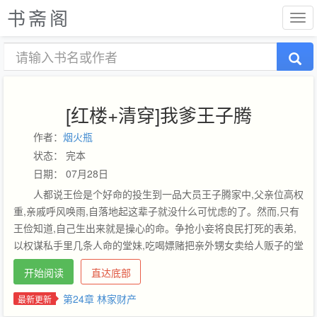
书斋阁
[红楼+清穿]我爹王子腾
作者：
烟火瓶
状态： 完本
日期： 07月28日
人都说王俭是个好命的投生到一品大员王子腾家中,父亲位高权
重,亲戚呼风唤雨,自落地起这辈子就没什么可忧虑的了。然而,只有
王俭知道,自己生出来就是操心的命。争抢小妾将良民打死的表弟,
以权谋私手里几条人命的堂妹,吃喝嫖赌把亲外甥女卖给人贩子的堂
兄,再加上一个每次朝堂站队都精准错位的老爹。四选一,小孩子才
开始阅读
直达底部
能选择,王俭被迫全都要。一家子卧龙凤雏,王俭不得不承担起拯救
亲人的重担。该赔钱就赔钱,该收手就收手,该教育就教育,至于老爹,
第24章 林家财产
最新更新
一品官位,拿来吧你。众所周知,一向明哲保身不管闲事的俭二爷偏