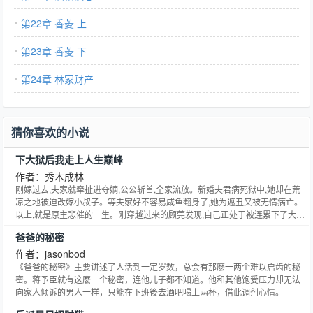
第22章 香菱 上
第23章 香菱 下
第24章 林家财产
猜你喜欢的小说
下大狱后我走上人生巅峰
作者：秀木成林
刚嫁过去,夫家就牵扯进夺嫡,公公斩首,全家流放。新婚夫君病死狱中,她却在荒
凉之地被迫改嫁小叔子。等夫家好不容易咸鱼翻身了,她为遮丑又被无情病亡。
以上,就是原主悲催的一生。刚穿越过来的顾莞发现,自己正处于被连累下了大狱
等待流放的阶段。顾莞: ……前景如此黑暗,………她还能试图挽救一下吗？顾
爸爸的秘密
莞抠下藏在凌乱发髻中的红宝耳坠子,想了想,或许她可以从挽救一下那个据说五
陵第一鲜衣怒马,实际却快要狗带的夫君开始吧。……最后的最后,顾莞总结了一
作者：jasonbod
下,她救的大概是一个人形外挂吧。然后在不断和这个外挂磨合的期间,不知不觉
《爸爸的秘密》主要讲述了人活到一定岁数，总会有那麽一两个难以启齿的秘
被他带着苟上了人生巅峰。还有就是,她不知不觉中,把原文女主可望而不可即、
密。蒋予臣就有这麽一个秘密，连他儿子都不知道。他和其他饱受压力却无法
触之殇碰之痛的白月光给拿下了。
向家人倾诉的男人一样，只能在下班後去酒吧喝上两杯，借此调剂心情。