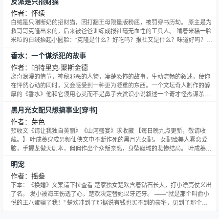
反派是只招财猫
作者：怀续
白绒是只刚断奶的招财猫，因打翻王母限量版粉底，被罚穿书历劫。 原主是为
救哥哥克隆出来的，后来被爸爸训练成报社毫无血性的工具人。 啃着米糕一脸
米粒的白绒抬起小圆脸：“克隆是什么？好吃吗？报社又是什么？味道好吗？毫
无血性是不是可以做鸭血粉丝汤？” “” 萌猫散财，见者有份，都发大财 卖萌
香水：一个谋杀犯的故事
文，逻辑废，文笔白，求关注本小说网提供怀续著作的反派是只招财猫最新章
节，反派是只招财猫全文免费阅读，反派是只招财猫无弹窗清爽阅读体验！
作者：帕特里克·聚斯金德
离奇浪漫的情节，神秘邪恶的人物，凄楚恐怖的故事，生动流畅的叙述，使你
在怦然心动的同时，又会感受到一种更为凝重的东西。一个文坛奇人制作的醇
厚的《香水》他和它须用心灵而不是鼻子去赏识小说叙述一个奇才怪杰谋杀了
26个少女的故事。其中每一次谋杀都是一个目的：只是因为迷上她们特有的味
黑月光女配只想搞事业[穿书]
道。对格雷诺耶来说，每次都是一场恋爱，但是他爱的不是人，而是她们身上
的香味；谋杀她们只是为了永远占有，并且拥有他所钟爱的那种没有感觉，没
作者：芽色
有生命的“香味”……本书不是一部通俗的惊险小说，而是一部构思奇特，充满
预收文《请让我独自美丽》《山河盛宴》求收藏 【每日晚九点更新，敬请收
幻想，离意深刻的严肃作品；自1985年出版以来，始终高居德国畅销书排行榜
藏。】 叶成蓁穿成男频仙侠文中不断作死的黑月光女配。 女配脸美人蠢恋爱
前列，已被译成30余种文字。
脑，手握龙傲天剧本，偏偏作出个众叛亲离，身坠魔域的悲惨结局。 叶成蓁笑
了：谈什么恋爱，搞事业不香吗？待我夺得金手指，四海八荒尽在掌握。 然而
明宠
金手指自带认证，非男主不可触摸。 叶成蓁夺取失败，只得另辟蹊径，冒充中
间商赚差价。 事成后，她光速跑路，奔向属于少城主的美好生活，却意外得
作者：摇叁
知：陈家已被灭门，独男主与小表妹死里逃生，在赶来路上。 叶成蓁：谢邀，
下本：《换婚》文案请下拉查看 楚家独女楚欢含着钻石长大，打小漂亮仗义出
不走剧情，只搞事业，生人勿近，烦请自重。 【阅读提示】 本文又名：《穿书
了名。 发小被海王伤透了心，楚欢决定替她以牙还牙。 ——“就是那个叫俞小
后，我成了被打脸的女配》《穿成黑月光女配还能如何he？》 利益至上，只想
悦的王八蛋骗了我！” 楚欢冲到了那据说有钱也买不到的豪宅，见到了那个王
搞事业当大佬女主X气运之子，为报仇走上神主之路男主 美人很多，各有CP，
八蛋。 气质凛然，一举一动都带着矜贵，美得特别诱人。 对方说：我叫俞樾。
但都跟男主有牵连有互动。 男主先动心，先上心，先付出。女主后动心，后上