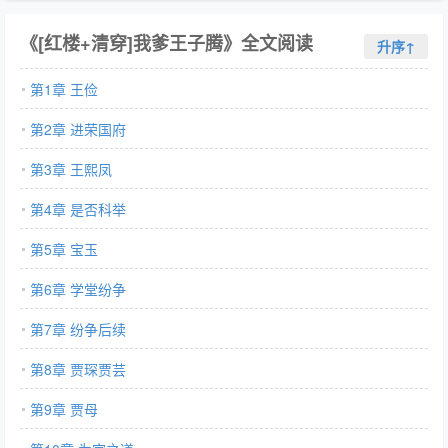
偏对一件事格外上心,这件事就是做媒,没有人能拒绝哥哥的安排。
《[红楼+清穿]我爹王子腾》全文阅读
薛蟠：一开始知道要娶她我内心是拒绝的,直到后来……宝钗：我本
升序↑
以为只能听妈妈安排选择宝玉,没想到竟然还能四选一。迎春：我没
第1章 王俭
什么意见,哥哥安排就好宝玉：我不要……好吧,这样也好。探春：
大恩不言谢,谢谢我的哥。——人皆道王家俭二爷是个有本事说一不
第2章 进荣国府
二的,然而只有黛玉知道,自家夫君只是一个又怂又懒的话痨,可靠可
叹更可怜。这样的二爷只有她看得见。注：1.黛玉是女主,正式登场
第3章 王熙凤
于第二十四章,前期打酱油2.不黑任何人,宝黛釵三春都会有好结局
第4章 是否科举
~3.男主非完全正派,性格别扭有缺陷,黛玉处于拯救者一方。…
第5章 宝玉
第6章 学堂纷争
第7章 纷争后续
第8章 贾琛贾芸
第9章 贾母