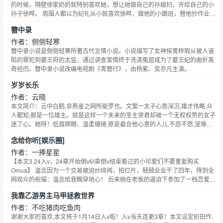
的时候，隔壁徐家奶奶就特别喜欢她，想让她做自己的孙媳妇，许给自己的小
孙子徐晔。 周围人都以为纪礼从小就喜欢徐晔，做他的小跟班，替他抄作业，
去他家玩，连草稿纸上都写满了徐晔的姓。 徐晔也想着等自己哪天收心了，就
簪中录
跟纪礼结婚，毕竟她是个好姑娘，又那么喜欢自己。 直到有天，跟堂哥徐初延
在酒吧干架，纪礼急匆匆跑过来，慌里慌张摸着他堂哥的脸，问他有没有事。
作者：侧侧轻寒
堂哥徐初延立马委屈告状，冲纪礼道：老婆，他打我！ 徐晔才发现好像不对
簪中录小说是侧侧轻寒所著古代言情小说。小说描写了女神探黄梓瑕从被人诬
劲，小丑原来是他自己。 草稿纸写满的‘徐’并不是他的姓，而是徐初延的。 2.
陷的罪犯到夔王府的太监，通过调查案情终于洗清冤屈成为了夔王妃的曲折离
从很小的时候，纪礼就明白白马街最不能惹的人就是徐初延，他不学好，成绩
奇经历。簪中录小说改编电视剧《青簪行》，由杨紫、吴亦凡主演。
差，败家不务正业 有回在街口碰到，几个不好好穿校服的男生站在那，徐初延
岁岁长乐
站在一边叫她：小孩，帮哥哥买包烟，剩下钱给你买糖。 纪礼知道，他从不抽
烟，就是想买糖给她吃，看她后面跟着几个不好对付的刺头，顺便给她撑个
作者：云晓
腰。 从那之后，纪礼有了个叫徐初延的秘密。 徐初延曾常与好友言：谈什么恋
本文简介：云中白鹤,非燕雀之网所能罗也。文案一太子心思深沉,雄才伟略,众
爱？赛车不需要女朋友。 后来，好友看着他巴巴跟在一个女孩子后面，追着撵
人都知,那是一位雄主。就是这样一个未来的圣主贤君却被一个无权权势的女子
着让人家答应他，说好的不需要女朋友呢？ 徐初延：谈恋爱最香了。 【因为你
迷了心。她呀！低眉顺眼、温柔缱绻,原是最合他心意的人儿,不怨不怒,宠辱不
来时冬至，我见到了那天最亮的光，照亮了我此生所有的长夜——徐初延。】
惊,安静得在东宫的角落里,不着痕迹的影响他的心。一缕青丝,半阙诗词。他才
注：年龄差五岁，半养成，不正经青梅竹马 大哥哥少女 预收文求收藏《在哄你
念给你听[娱乐圈]
知那个姑娘心中早有了意中人,她日日夜夜缠绵悱恻所思念的郎君原不是他,她情
呀》电竞姐弟恋 文案：1.四年前，许靖玉招惹了个小奶狗，吃干抹净后，不小
到深处呼唤的人也不是他。他曾愤怒,却不忍伤她,便是冷落也做不到。他囚她半
作者：一捧星星
心把人渣了。 后来也没找到人呢，便当成一段美好的遇见。 却在四年后楼下快
生,京都陷落,她以身设局,死遁离开了这囚她半生的牢笼。文案二：故国三万里,
【本文3.24入v，24章开始倒v6I章倒v结束看过的小可爱们不要重复购买
递驿站遇见了，小奶狗瞪圆眼睛，朝她龇牙，扣押了她的快递，显然对当年之
此生无归期。历经千帆,故人人见面不相识,沈旭初只得问一句：陌上花开,问君
Omua】 温念因为一个交易被迫炒绯闻，拍烂片，兢兢业业干了四年，得到全
事怀恨在心。 沈清让是联赛里身价最高的选手，十六岁打上国服，常年地区赛
归不归？长安如梦里,岂是无归意,終个无归期。邵玖曾想与人携手一生,后来只
网观众的祝福：温念给我糊穿地心！ 后来她在老板的逼迫下参加了一档恋爱综
第一，十八岁那年带队直接进入职业联赛，因为一张放肆张扬的脸，被无数女
能看着那人慢慢走远,她却只能目送。她这一生曾拥有很多,但最终似乎什么都不
艺—— 老板：说好的让她全网黑呢？节目组你出来我们谈谈。 节目组：对不
粉评价——用最渣的脸，打最浪的野。 但是没人知道，十八岁庆功宴那天晚
我靠乙游男主马甲拯救世界
曾剩下,她曾辛苦寻觅想要守护住什么,最终仍旧是孤单影只。她的爱人,另娶他
起，她太强了，黑不动。 不但演技得到影帝认证，颜值让其他女嘉宾成了陪
上，他把所有的一切交给了许靖玉，但野王当天也被人渣了个透。 直到那天傍
人；她的友人,丧生于波诡云谲的政斗之中；她的孩子,于襁褓之中夭折；而她自
衬，就连智商都比其他人高了一截。 节目组为难：你让我怎么黑？ 于是节目播
作者：不吃猪肉吃鱼肉
晚，他在快递驿站捡到了一个快递。 2.声带受损后，许靖玉从一线cv上退下
己,身死异乡。沈旭初年少时曾想一人许诺,无论四季流转多少回,他都会去接她,
出，全网真香。 曾经发声明抵制温念的各家粉丝纷纷PO出她和偶像的节目剧
谢谢大家的喜欢,本文将于1月14日入v啦！入v当天连更3章！本文设定织田作,
来，四年后才重新开始，因为签约参加某平台游戏解说直播，从仙女形象直接
可直至身死,他也不曾接回。等他终于有能力时,那人已成白骨,而他只能对着眼