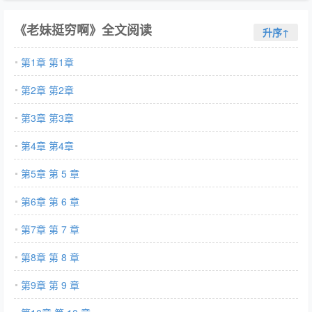
后：谢哥：老妹,哥真有钱,要不先v你10000看看诚意？时珍：……
《老妹挺穷啊》全文阅读
谢谦,疏林谢家唯一的太子爷。活了近三十年,谢小爷间接性厌世发
升序↑
作,突然开始想念小时候在东北生活的那段时光。疏林哪都好,遍地
第1章 第1章
是黄金,就是没有人情味。谢谦一身正气,可他爹天天在他耳边说义
不经商,慈不掌兵。说了十几年,谢谦耳朵都要起茧子了。不知情的
第2章 第2章
人都说谢家太子爷在东北呆了几年,那一嘴东北味这么多年都没改过
来。只有熟悉的人知道,谢小爷那是没改过来吗？那是不想改！不想
第3章 第3章
改的不仅是东北味,还有那浸淫商场多年还没熄灭的心底的一团火。
第4章 第4章
29岁生日那天,谢谦隐隐不安地觉得那团火快灭了。突然,他翻到一
篇帖子,一个女孩为了追求梦想要用100块钱坚持一个月。100块谢
第5章 第 5 章
谦眨一下眼睛就没了。谢谦开始拼了命给那个女孩花钱,救人也救
己。后来,时珍进入了谢谦的圈子。如同误入危险丛林的小鹿,时珍
第6章 第 6 章
只想赶紧逃走。而谢谦就像一头野狼。野狼推着小鹿往前走,不是为
第7章 第 7 章
了吃掉它,只是为了把它带到自己窝里好好保护起来。*男女主年龄
差7岁男女主都是母单solo,彼此初恋半架空温馨提示：男主是恋爱
第8章 第 8 章
脑纯爱战神女主成长型,非大女主…
第9章 第 9 章