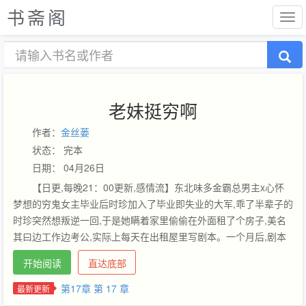
书斋阁
老妹挺穷啊
作者：
金丝蒌
状态： 完本
日期： 04月26日
【日更,每晚21：00更新,感情流】东北味多金霸总男主x心怀
梦想的穷鬼女主毕业后时珍加入了毕业即失业的大军,乖了半辈子的
时珍突然想叛逆一回,于是她瞒着家里偷偷在外面租了个房子,美名
其曰边工作边考公,实际上每天在出租屋里写剧本。一个月后,剧本
被拒十几次,全身上下穷得只剩了100块,时珍在网上发了个帖子记录
开始阅读
直达底部
自己的穷鬼生活。帖子没几个人看,几天后才有了第一个评论：谢
哥：老妹东北哪嘎达的？又几天后：谢哥：老妹,加个微信嗷？又几
第17章 第 17 章
最新更新
天后：谢哥：老妹,一百块可咋活呀？哥给你点外卖吧。又双叒几天