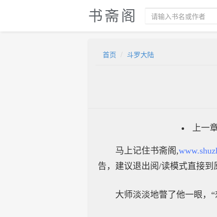
书斋阁
首页
斗罗大陆
上一
马上记住书斋阁,
www.shuz
告，建议退出阅/读模式直接到
大师淡淡地瞥了他一眼，“