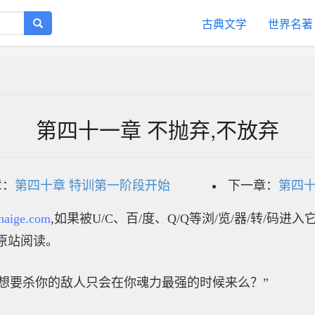
古典文学
世界名著
第四十一章 不抛弃,不放弃
章：
第四十章 特训第一阶段开始
下一章：
第四十
haige.com
,如果被U/C、百/度、Q/Q等浏/览/器/转/码进
原站阅读。
想要杀你的敌人只会在你魂力最强的时候来么？”