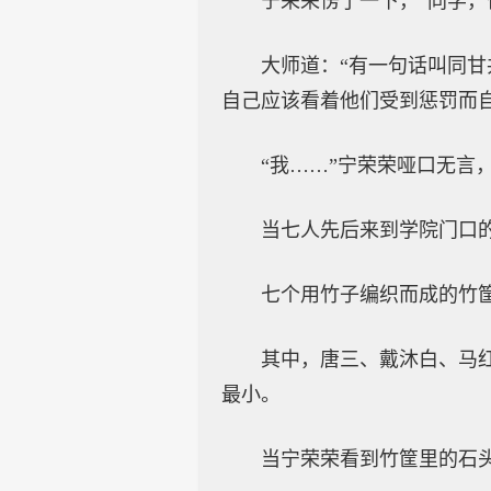
宁荣荣愣了一下，“同学，
大师道：“有一句话叫同
自己应该看着他们受到惩罚而自
“我……”宁荣荣哑口无言
当七人先后来到学院门口
七个用竹子编织而成的竹
其中，唐三、戴沐白、马
最小。
当宁荣荣看到竹筐里的石