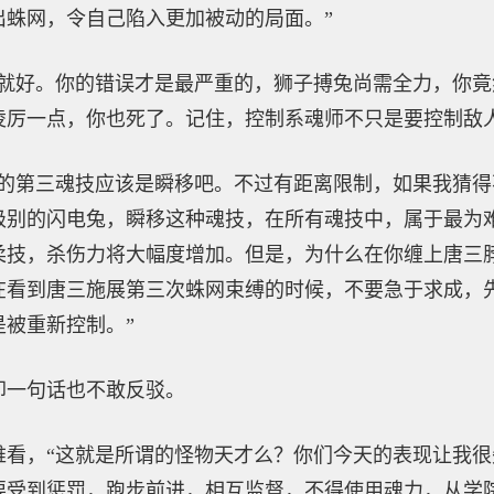
出蛛网，令自己陷入更加被动的局面。”
了就好。你的错误才是最严重的，狮子搏兔尚需全力，你
凌厉一点，你也死了。记住，控制系魂师不只是要控制敌
你的第三魂技应该是瞬移吧。不过有距离限制，如果我猜
级别的闪电兔，瞬移这种魂技，在所有魂技中，属于最为
柔技，杀伤力将大幅度增加。但是，为什么在你缠上唐三
在看到唐三施展第三次蛛网束缚的时候，不要急于求成，
被重新控制。”
却一句话也不敢反驳。
难看，“这就是所谓的怪物天才么？你们今天的表现让我
要受到惩罚，跑步前进，相互监督，不得使用魂力，从学