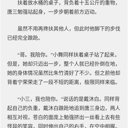
扶着放水桶的桌子，背负着十五公斤的重物，
唐三勉强站起身，一步步朝着前方迈动。
虽然不用再搀扶其他人，但此时他脚下的步伐
已经完全踉跄。
“哥。我陪你。”小舞同样扶着桌子站了起来，
但是，她却只迈出一步，整个人就已经扑倒在地，
她的身体情况虽然比朱竹清好了不少。但之前他却
背着宁荣荣走了一段不短的距离，极限同样来临。
“小三，我也陪你。”说话的是戴沐白。同样背
起自己的负重，戴沐白踉跄地追到唐三身边，两人
相互对视，苍白的面庞上勉强挤出一丝看上去有些
怪异的笑容，同时伸出自己的右手，在空中相握。