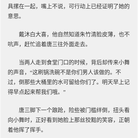
具摞在一起，嘴上不说，可行动上已经证明了她的
意思。
戴沐白大喜，他自然知道朱竹清脸皮薄，也不
吭声，赶忙追着唐三往外面走去。
当两人走到食堂门口的时候，背后却传来小舞
的声音，“这刷锅洗碗不是你们男人该做的。不
过，倒那些大桶里的水可留给你们了。明天早上记
得早点起来帮我们哦。”
唐三脚下一个踉跄，险些被门槛绊倒，扭头看
向小舞时，正好看到她脸上那丝狡黠的笑容，正朝
着他挥了挥手。