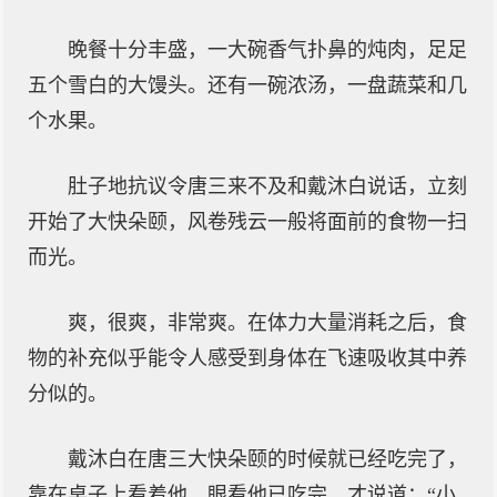
晚餐十分丰盛，一大碗香气扑鼻的炖肉，足足
五个雪白的大馒头。还有一碗浓汤，一盘蔬菜和几
个水果。
肚子地抗议令唐三来不及和戴沐白说话，立刻
开始了大快朵颐，风卷残云一般将面前的食物一扫
而光。
爽，很爽，非常爽。在体力大量消耗之后，食
物的补充似乎能令人感受到身体在飞速吸收其中养
分似的。
戴沐白在唐三大快朵颐的时候就已经吃完了，
靠在桌子上看着他，眼看他已吃完，才说道：“小