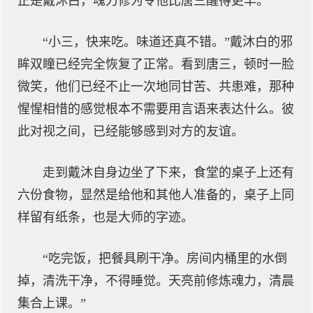
正是戴沐白，魂力修为令他比唐三醒得更早。
“小三，快来吃。味道还真不错。”戴沐白的邪
眸双瞳已经完全恢复了正常。看到唐三，顿时一脸
微笑，他们已经不止一次地同甘苦、共患难，那种
惺惺相惜的感觉根本不需要用言语来表达什么。彼
此对视之间，已经能够感到对方的友谊。
走到戴沐自身边坐了下来，食堂的桌子上还有
六份食物，显然是给他和其他人准备的，桌子上同
样留有纸条，也是大师的字迹。
“吃完饭，把餐具刷干净。房间内桶里的水倒
掉，清洗干净，不得睡觉。天亮前修炼魂力，清晨
集合上课。”