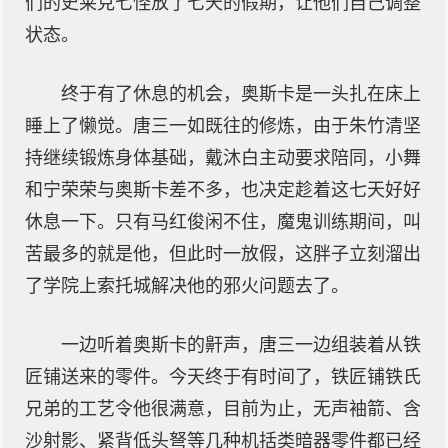
们的史莱克七怪放了七天的假期，让他们自己调整
状态。
终于有了休息的机会，奥斯卡是一头扎在床上
睡上了懒觉。唐三一如既往的修炼，由于朱竹清坚
持继续锻炼身体基础，戴沐白主动要求陪同，小舞
和宁荣荣与奥斯卡差不多，也决定趁着这七天好好
休息一下。只有马红俊闲不住，魔鬼训练期间，叫
苦最多的就是他，但此时一放假，这胖子立刻溜出
了学院上索托城解决他的邪火问题去了。
一边听着奥斯卡的鼾声，唐三一边组装着从铁
匠铺送来的零件。今天终于有时间了，铁匠铺铁氏
兄弟的工艺令他很满意，目前为止，无声袖箭、含
沙射影、紧背低头弩等几种机括类暗器零件都已经