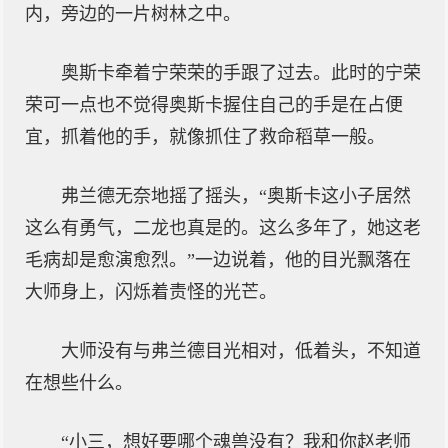
内，旁边的一片树林之中。
奥斯卡牵着宁荣荣的手跟了过去。此时的宁荣
荣可一点也不觉得奥斯卡握住自己的手是在占便
宜，抓着他的手，就像抓住了救命稻草一般。
弗兰德无奈地摇了摇头，“奥斯卡这小子居然
这么有勇气，二龙也真是的。这么多年了，她这老
毛病却是愈演愈烈。”一边说着，他的目光飘落在
大师身上，闪烁着责怪的光芒。
大师没有与弗兰德目光相对，低着头，不知道
在想些什么。
“小三，想好要哪个魂兽没有？我和你赵老师