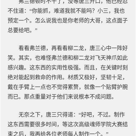
弗兰德顿时不干了，没等唐三开口，他已经忍
不住道：“你能抓，难道我就不能吗？小三，我也
预定一个。怎么说我也是你老师的大哥，这点面子
总要给吧。”
看看弗兰德，再看看柳二龙，唐三心中一阵好
笑。其实，也难怪弗兰德和柳二龙对飞天神爪如此
感兴趣。这东西的实用性极强。而且，在关键时刻
绝对能起到救命的作用。材质又极好，坚韧十足，
戴在手臂上一点也不觉得累赘，就像一个贴臂护腕
而已。那点重量对于他们来说根本不成问题。
无奈之下，唐三只得道：“好吧，不过。制作
这东西需要很多时间，等这次高级魂师学院大赛结
束之后，我再给各位老师每人制作一个。”