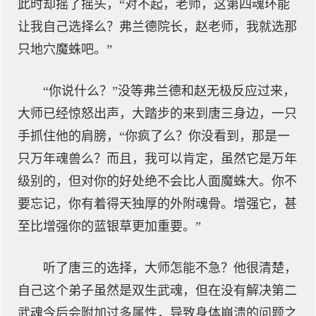
此时却摇了摇头，“对不起，老师，这第四魂环能
让我自己选择么？弗兰德院长，赵老师，我就选那
只地穴魔蛛吧。”
“你说什么？”没等弗兰德和赵无极反应过来，
大师已经惊怒出声，大踏步的来到唐三身边，一只
手抓住他的肩膀，“你疯了么？你没看到，那是一
只万年魂兽么？而且，我可以肯定，虽然它是万年
级别的，但对你的好处绝不会比人面魔蛛大。你不
要忘记，你有着得天独厚的外附魂骨。增强它，甚
至比增强你的蓝银草更加重要。”
听了唐三的选择，大师怎能不急？他很清楚，
自己这个弟子虽然是双生武魂，但在没有解决第二
武魂今后会附加过多属性，导致身体崩溃的问题之