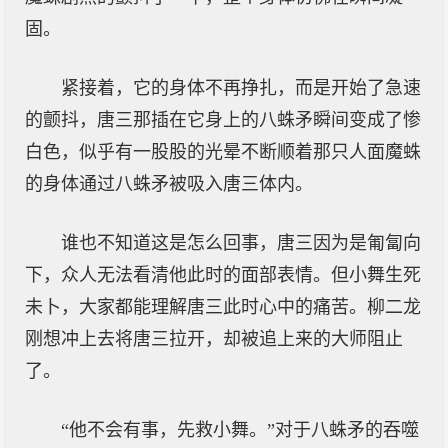
固。
紧接着，它的身体不再挣扎，而是开始了急速
的颤抖，唐三那插在它身上的八蛛矛瞬间变成了惨
白色，似乎有一股股的光晕不断顺着那只人面魔蛛
的身体通过八蛛矛被吸入唐三体内。
谁也不知道这是怎么回事，唐三因为是匍匐向
下，众人无法看清他此时的面部表情。但小舞生死
未卜，大家都能理解唐三此时心中的痛苦。柳二龙
刚想冲上去将唐三拉开，却被追上来的大师阻止
了。
“他不会有事，先救小舞。”对于八蛛矛的吞噬