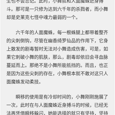
生也不会忘记。此时，小舞就和人面魔蛛近身搏
斗。那可是一只修为达到六千年的杀戮者，而小舞
却是史莱克七怪中魂力最弱的一个。
六千年的人面魔蛛，每一根蛛腿上都带着整齐
的尖刺倒钩，尽管在幽香绮罗仙品的作用下，它身
上散发的剧毒暂时无法对小舞造成伤害，可是，如
果它刺破小舞的肌肤，那么，剧毒却依旧会寻血脉
蔓延而上。那绝不是小舞所能抵挡的。而且，也正
是因为这些尖刺的存在，小舞根本就不敢对这只人
面魔蛛发动柔技。
瞬移的使用是有冷却时间的，小舞刚刚施展了
一次，此时在与人面魔蛛近身搏斗的时候，已经无
法再凭借瞬移躲闪，她能选择的就只有坚持，坚持