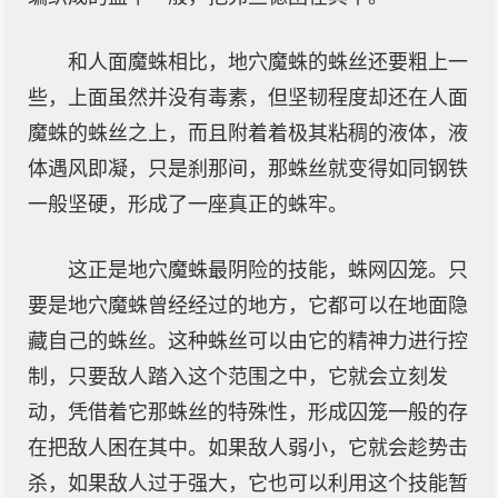
和人面魔蛛相比，地穴魔蛛的蛛丝还要粗上一
些，上面虽然并没有毒素，但坚韧程度却还在人面
魔蛛的蛛丝之上，而且附着着极其粘稠的液体，液
体遇风即凝，只是刹那间，那蛛丝就变得如同钢铁
一般坚硬，形成了一座真正的蛛牢。
这正是地穴魔蛛最阴险的技能，蛛网囚笼。只
要是地穴魔蛛曾经经过的地方，它都可以在地面隐
藏自己的蛛丝。这种蛛丝可以由它的精神力进行控
制，只要敌人踏入这个范围之中，它就会立刻发
动，凭借着它那蛛丝的特殊性，形成囚笼一般的存
在把敌人困在其中。如果敌人弱小，它就会趁势击
杀，如果敌人过于强大，它也可以利用这个技能暂