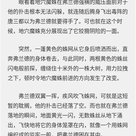
眼看着地穴魔蛛在弗兰德强横的威压面前对于
他的扑击根本无法闪躲，就连随后腾身飞出毒阵的
唐三都以为弗兰德就要得手了。可也就在这个时
候，地穴魔蛛充分展现出了它狡猾阴险的一面。
突然，一蓬黄色的蛛网从它身后喷洒而出，直
奔弗兰德的身体卷去，与此同时，两根黄色的蛛丝
闪电般前探，缠绕住十米外的一株大树，用力拉拽
之下，顿时令地穴魔蛛前进的方向发生了改变。
弗兰德双翼一挥，疾风吹飞蛛网，可就是这短
暂的耽搁，他的扑击已经落了空。而也就在弗兰德
落地的瞬间，地面黄光一闪，无数蛛丝从地下涌
出，飞快地将它的身体笼罩在内，就像一个用蛛网
编织成的监牢一般，把弗兰德困在其中。