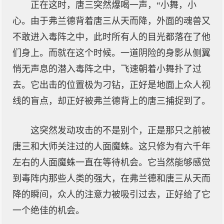
正在这时，唐三突然爆喝一声，“小舞，小
心。由于弗兰德背着唐三从天而降，外面的魂兽又
不敢进入毒阵之中，此时所有人的目光都落在了他
们身上。而就在这个时候。一道阴险的身影从侧翼
悄无声息的潜入毒阵之中，飞速朝着小舞扑了过
去。它出击的位置极为刁钻，正好是地面上众人视
线的盲点，却正好被弗兰德背上的唐三捕捉到了。
这突然发动攻击的不是别个，正是那只之前被
唐三和大师关注过的人面魔蛛。这只修为有六千年
左右的人面魔蛛一直在等待机会。它当然能够感觉
到毒阵内那些人类的强大，在弗兰德和唐三从天而
降的瞬间，众人的注意力被吸引过去，正好给了它
一个绝佳的机会。