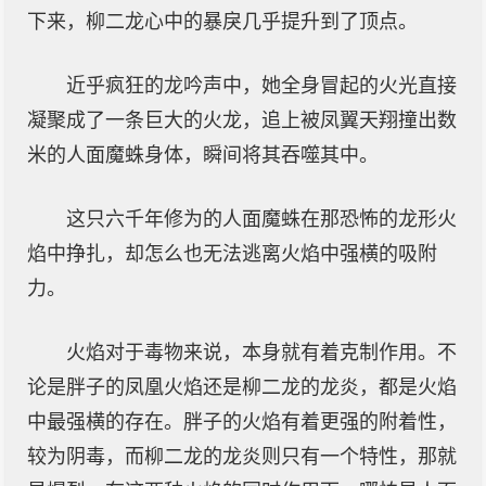
下来，柳二龙心中的暴戾几乎提升到了顶点。
近乎疯狂的龙吟声中，她全身冒起的火光直接
凝聚成了一条巨大的火龙，追上被凤翼天翔撞出数
米的人面魔蛛身体，瞬间将其吞噬其中。
这只六千年修为的人面魔蛛在那恐怖的龙形火
焰中挣扎，却怎么也无法逃离火焰中强横的吸附
力。
火焰对于毒物来说，本身就有着克制作用。不
论是胖子的凤凰火焰还是柳二龙的龙炎，都是火焰
中最强横的存在。胖子的火焰有着更强的附着性，
较为阴毒，而柳二龙的龙炎则只有一个特性，那就