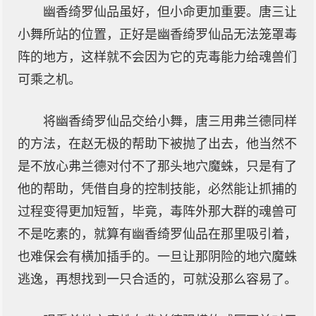
幽香绮罗仙品虽好，但小命更加重要。唐三让
小舞所站的位置，正好是幽香绮罗仙品无法笼罩毒
阵的地方，这样就不会因为它的克毒能力给魂兽们
可乘之机。
将幽香绮罗仙品交给小舞，唐三用弗兰德同样
的方法，在赵无极的帮助下被抛了出去，他当然不
是不放心弗兰德对付不了那头地穴魔蛛，只是有了
他的帮助，凭借自身的控制技能，必然能让抓捕的
过程变得更加短暂，毕竟，毒阵外那大群的魂兽可
不是吃素的，就算有幽香绮罗仙品在那里吸引着，
也难保会有横加插手的。一旦让那阴险的地穴魔蛛
逃逸，再想找到一只合适的，可就没那么容易了。