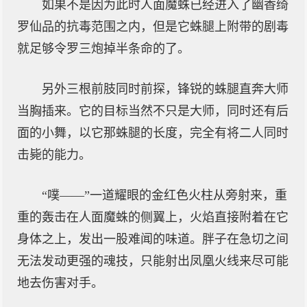
如果不是因为此时人面魔蛛已经进入了幽香绮
罗仙品的抗毒范围之内，但是它蛛腿上附带的剧毒
就足够令罗三炮掉半条命的了。
另外三根前肢同时前探，锋锐的蛛腿直奔大师
当胸插来。它的目标当然不只是大师，同时还有后
面的小舞，以它那蛛腿的长度，完全有将二人同时
击毙的能力。
“噗——”一道耀眼的金红色火柱从旁射来，重
重的轰击在人面魔蛛的侧翼上，火焰直接附着在它
身体之上，发出一股难闻的味道。胖子在急切之间
无法发动更强的魂技，只能射出凤凰火线来尽可能
地去伤害对手。