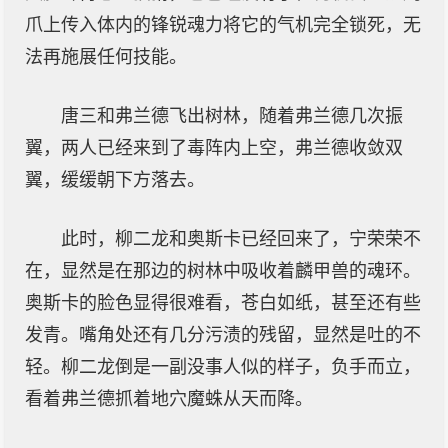
爪上传入体内的锋锐魂力将它的气机完全锁死，无
法再施展任何技能。
唐三和弗兰德飞出树林，随着弗兰德几次振
翼，两人已经来到了毒阵内上空，弗兰德收敛双
翼，缓缓朝下方落去。
此时，柳二龙和奥斯卡已经回来了，宁荣荣不
在，显然是在那边的树林中吸收着麟甲兽的魂环。
奥斯卡的脸色显得很难看，苍白如纸，甚至还有些
发青。嘴角处还有几分污渍的残留，显然是吐的不
轻。柳二龙倒是一副没事人似的样子，负手而立，
看着弗兰德抓着地穴魔蛛从天而降。