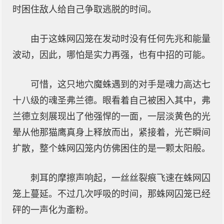
时困住敌人给自己争取逃脱的时间。
由于这蛛网囚笼在发动时没有任何先兆和能量
波动，因此，哪怕是实力再强，也有中招的可能。
可惜，这只地穴魔蛛遇到的对手是魂力高达七
十八级的魂圣弗兰德。眼看着自己被困入其中，弗
兰德立刻展现出了他强悍的一面，一层淡黄色的光
晕从他那猫鹰真身上释放而出，紧接着，光芒瞬间
扩散，整个蛛网囚笼内仿佛困住的是一颗太阳般。
刺耳的摩擦声响起，一丝丝裂痕飞速在蛛网囚
笼上蔓延。不过几次呼吸的时间，那蛛网囚笼已经
砰的一声化为齑粉。