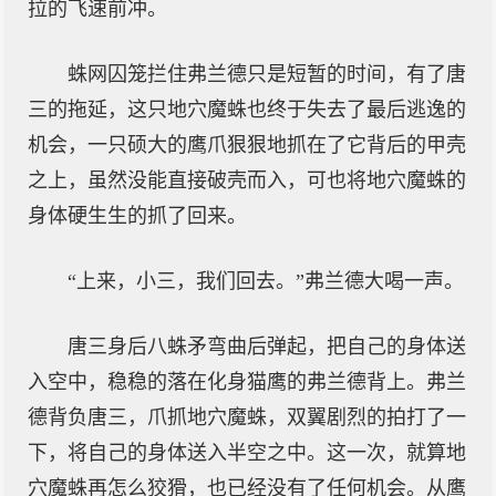
拉的飞速前冲。
蛛网囚笼拦住弗兰德只是短暂的时间，有了唐
三的拖延，这只地穴魔蛛也终于失去了最后逃逸的
机会，一只硕大的鹰爪狠狠地抓在了它背后的甲壳
之上，虽然没能直接破壳而入，可也将地穴魔蛛的
身体硬生生的抓了回来。
“上来，小三，我们回去。”弗兰德大喝一声。
唐三身后八蛛矛弯曲后弹起，把自己的身体送
入空中，稳稳的落在化身猫鹰的弗兰德背上。弗兰
德背负唐三，爪抓地穴魔蛛，双翼剧烈的拍打了一
下，将自己的身体送入半空之中。这一次，就算地
穴魔蛛再怎么狡猾，也已经没有了任何机会。从鹰