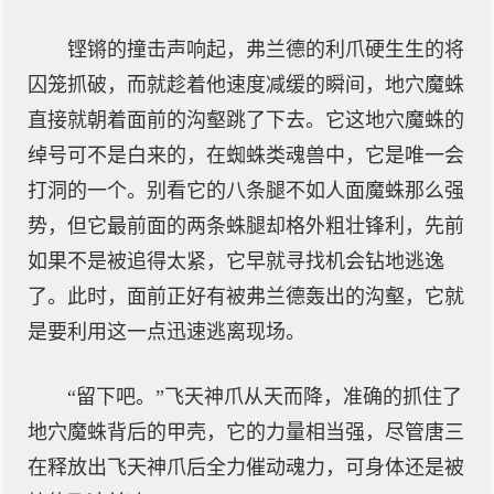
铿锵的撞击声响起，弗兰德的利爪硬生生的将
囚笼抓破，而就趁着他速度减缓的瞬间，地穴魔蛛
直接就朝着面前的沟壑跳了下去。它这地穴魔蛛的
绰号可不是白来的，在蜘蛛类魂兽中，它是唯一会
打洞的一个。别看它的八条腿不如人面魔蛛那么强
势，但它最前面的两条蛛腿却格外粗壮锋利，先前
如果不是被追得太紧，它早就寻找机会钻地逃逸
了。此时，面前正好有被弗兰德轰出的沟壑，它就
是要利用这一点迅速逃离现场。
“留下吧。”飞天神爪从天而降，准确的抓住了
地穴魔蛛背后的甲壳，它的力量相当强，尽管唐三
在释放出飞天神爪后全力催动魂力，可身体还是被