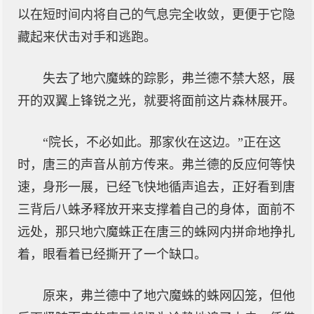
以在短时间内将自己的气息完全收敛，更便于它隐
藏起来伏击对手和逃跑。
失去了地穴魔蛛的踪影，弗兰德不禁大怒，展
开的双翼上锋锐之光，就要将面前这片森林展开。
“院长，不必如此。那家伙在这边。”正在这
时，唐三的声音从前方传来。弗兰德的反应何等快
速，身形一展，已经飞快地循声追去，正好看到唐
三背后八蛛矛释放开来支撑着自己的身体，面前不
远处，那只地穴魔蛛正在唐三的蛛网内拼命地挣扎
着，眼看着已经撕开了一个缺口。
原来，弗兰德中了地穴魔蛛的蛛网囚笼，但他