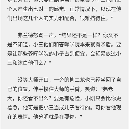
是七对七，但只要控制得当，甚至会令小三他们每
个人产生出七对一的感觉。正常情况下，以现在他
们出场这几个人的实力和配合，很难挡得住。”
弗兰德怒骂一声，“结果还不是一样？你又不
是不知道，小三他们和苍晖学院本来就有矛盾。要
是让那些苍晖学院的小子占到便宜，会轻易放过小
三和沐白他们么？”
没等大师开口，一旁的柳二龙也已经坐回了自
己的位置，伸手搂住大师的手臂，笑道：“弗老
大，你还看不出么？要是有危险，小刚只会比你更
着急。他可是把小三当成儿子看待的。可你看他现
在的表情。他分明就是在耍你。”