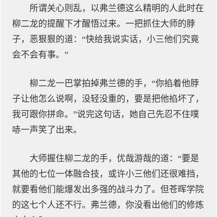
所谓关心则乱，以弗兰德这么精明的人此时在
柳二龙的提醒下才醒悟过来。一把抓住大师的脖
子，恶狠狠的道：“快给我说实话，小三他们究竟
会不会有事。”
柳二龙一巴掌拍掉弗兰德的手，“你掐着他脖
子让他怎么说啊，没轻没重的，要是把他掐坏了，
我可跟你拼命。”说完这句话，她自己先忍不住噗
哧一声笑了出来。
大师握住柳二龙的手，优哉游哉的道：“要是
其他的七位一体融合技，或许小三他们还很难挡，
就要看他们能爆发出多强的战斗力了。但苍晖学院
的这七个人还不行。弗兰德，你没看出他们的修炼