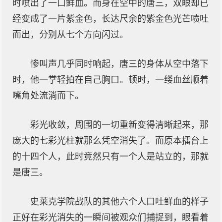
时喷出了一口鲜血。而身在空中的唐三，双眼却已
经变成了一片紫金色，长达尺余的紫金色光芒喷吐
而出，分别从七个方向闪过。
惨叫声几乎同时响起，唐三的身体从空中落下
时，他一掌轻拍在自己胸口。顿时，一缕血丝顺着
嘴角处流淌而下。
彩光收敛，周围的一切重新变得清晰起来，那
庞大的七彩光柱就那么凭空消失了。而原本擂台上
的十四个人，此时竟然只有一个人是站立的，那就
是唐三。
史莱克学院战队的其他六个人口吐鲜血的样子
正好在彩光消失的一瞬间被观众们捕捉到，眼看着