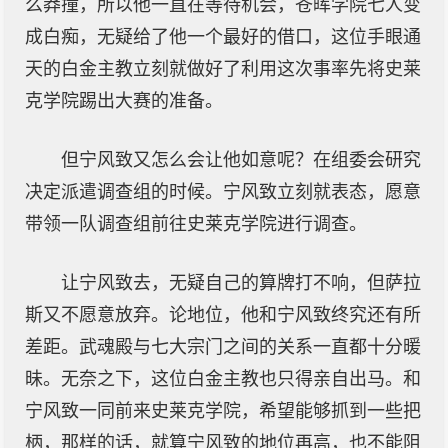
么莽撞，所以他一直在等待机会，苍晖学院七人变
成白痴，无疑给了他一个最好的借口，这位手眼通
天的白金主教立刻就做好了利用这次事率先将史莱
克学院踢出大赛的准备。
但宁风致又怎么会让他如意呢？在组委会研究
决定派遣调查组的时候。宁风致立刻就表态，愿意
带领一队调查组前往史莱克学院进行调查。
让宁风致去，无疑自己的算牌打不响，但萨拉
斯又不愿意放弃。论地位，他和宁风致终究还有所
差距。武魂殿与七大宗门之间的关系一直都十分暖
昧。无奈之下，这位白金主教也只得亲自出马。和
宁风致一同前来史莱克学院，希望能够抓到一些把
柄，那样的话，就算宁风致的地位再高，也不能阻