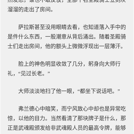
然发怒，谁也不敢反驳，全部十名圣殿骑士立刻灰
溜溜的走出了房间。
萨拉斯甚至没用眼睛去看，也知道落入手中的
是件什么东西，一股潮意从背后涌出。随着圣殿骑
士们走出房间，他的额头上微微浮现出一层薄汗。
脸上的神色明显收敛了几分，躬身向大师行
礼，“见过长老。”
大师淡淡地扫了他一眼，“都坐下说话吧。”
弗兰德心中暗笑，而宁风致心中却也是异常吃
惊，以他的目力。当然看清了那块牌子是什么，那
正是武魂殿颁发给非武魂殿人员的最高令牌，能够