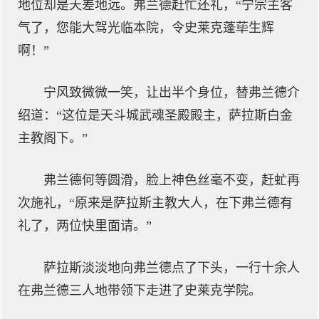
地位却是天差地远。弗兰德赶忙还礼，“宁宗主客
气了，您能大驾光临本院，令史莱克蓬荜生辉
啊！”
宁风致微微一笑，让出半个身位，替弗兰德介
绍道：“这位是天斗城武魂圣殿殿主，萨拉斯白金
主教阁下。”
弗兰德何等圆滑，脸上神色丝毫不变，赶虻再
次施礼，“原来是萨拉斯主教大人，在下弗兰德有
礼了，两位快里面请。”
萨拉斯淡淡地向弗兰德点了下头，一行十余人
在弗兰德三人地带领下走进了史莱克学院。