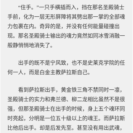
“住手。”一只手横插而入，挡在那名圣殿骑士
手前，化为一层无形屏障将其劈出那一掌的全部魂
力包裹在内。奇异的是，并没有任何能量碰撞出
现。那名圣殿骑士输出的魂力竟然如同冰雪消融一
般静悄悄地消失了。
出手的既不是宁风致，也不是史莱克学院的任
何一人，而是白金主教萨拉斯自己。
看到萨拉斯出手，黄金铁三角不禁同时一凛，
圣殿骑士的实力和弗兰德、柳二龙相比虽然不是很
强，但那圣殿骑士在出手的时候，身上五个魂环同
时亮起，分明是一位五十级以上的魂王。而萨拉斯
比他后出手。却是后发先至。甚至没有用出武魂，