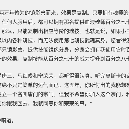
只两万年修为的镜影兽而来，效果是复制。只要拥有魂师
。任何人服用后，都可以拥有那名提供血液魂师百分之七
，那么，只能复制出相应等阶的魂技。也就是说，如果小
级以内各种魂技，而无法使用第七魂技武魂真身。您看得
那只镜影兽，提供技能镜像分身，分身会拥有我使用它时
十的效果。复制技能从百分之七十的威力提升到百分之八十
是唐三、马红俊和宁荣荣，都听得很认真。听完奥斯卡的
这绝不只是简单的运气而已。这五年，你所付出的我能想
建立一个名叫唐门的宗门。但我不希望你加入这个宗门，
要你跟我回去，我就同意你和荣荣的事。”
娇嗔道。