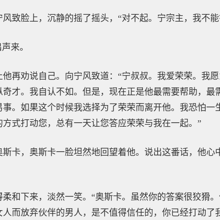
宁风致脸上，沉静的摇了摇头，“对不起。宁宗主，我不能
出声来。
止他再劝说自己。向宁风致道：“宁叔叔。我爱荣荣。我
纵奇才。我自认不如。但是，现在正是他最需要帮助，最
易事。如果这个时候我选择为了荣荣而离开他。我恐怕一
的方式打动您，总有一天让您答应荣荣与我在一起。”
奥斯卡，奥斯卡一脸坦然地回望着他。说出这番话，他心
得柔和下来，淡然一笑。“奥斯卡。虽然你的答案很狡猾
女人而放弃伙伴的男人，是不值得信任的，你已经打动了