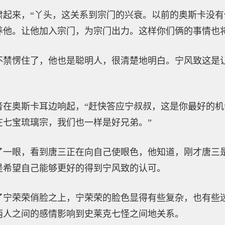
肃起来，“丫头，这关系到宗门的兴衰。以前的奥斯卡没
养他。让他加入宗门，为宗门出力。这样你们俩的事情也将
不禁愣住了，他也是聪明人，很清楚地明白。宁风致这是
音在奥斯卡耳边响起，“赶快答应宁叔叔，这是你最好的
在七宝琉璃宗，我们也一样是好兄弟。”
了一眼，看到唐三正在向自己使眼色，他知道，刚才唐三
是希望自己能够更好的得到宁风致的认可。
了宁荣荣俏脸之上，宁荣荣的脸色显得有些复杂，也有些
两人之间的感情影响到史莱克七怪之间地关系。