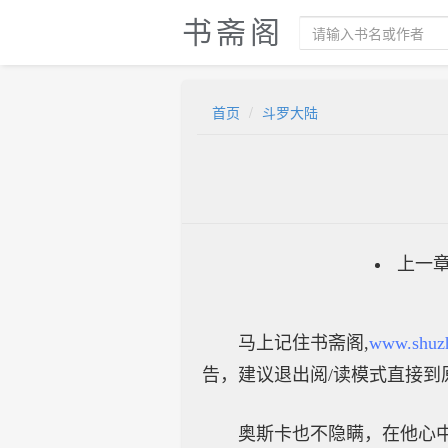
书斋阁
首页
斗罗大陆
上一
马上记住书斋阁,
www.shuz
告，建议退出阅/读模式直接到
奥斯卡也不隐瞒，在他心