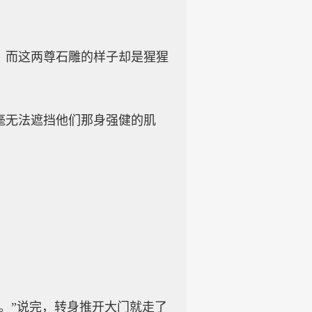
，而这两尊石雕的样子却是猩猩
毫无法遮挡他们那身强健的肌
。”说完，转身推开大门就走了