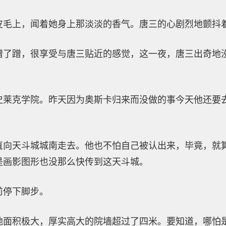
皮毛上，闻着她身上那淡淡的香气。唐三的心剧烈地颤抖
蹭了蹭，很享受与唐三贴近的感觉，这一夜，唐三出奇地
史莱克学院。昨天因为奥斯卡归来而没做的事今天他还要
。
直向天斗城城南走去。他也不怕自己被认出来，毕竟，就
是画影图形也没那么快传到这天斗城。
前停下脚步。
地面积极大，厚实高大的院墙超过了四米。要知道，哪怕