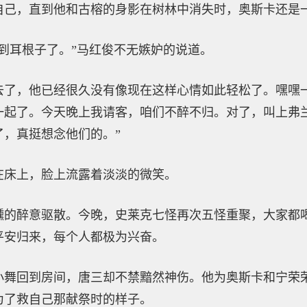
自己，直到他和古榕的身影在树林中消失时，奥斯卡还是
到耳根子了。”马红俊不无嫉妒的说道。
去了，他已经很久没有像现在这样心情如此轻松了。嘿嘿
一起了。今天晚上我请客，咱们不醉不归。对了，叫上弗
了，真挺想念他们的。”
在床上，脸上流露着淡淡的微笑。
醺的醉意驱散。今晚，史莱克七怪再次五怪重聚，大家都
平安归来，每个人都极为兴奋。
小舞回到房间，唐三却不禁黯然神伤。他为奥斯卡和宁荣
为了救自己那献祭时的样子。