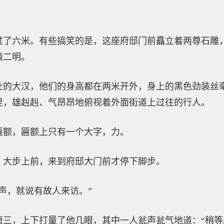
过了六米。有些搞笑的是，这座府邸门前矗立着两尊石雕
猿二明。
壮的大汉，他们的身高都在两米开外，身上的黑色劲装丝
里，雄赳赳、气昂昂地俯视着外面街道上过往的行人。
匾额，匾额上只有一个大字，力。
，大步上前，来到府邸大门前才停下脚步。
声，就说有故人来访。”
唐三，上下打量了他几眼，其中一人瓮声瓮气地道：“稍等