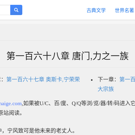
古典文学
世界名著
第一百六十八章 唐门,力之一族
章：
第一百六十七章 奥斯卡,宁荣荣
下一章：
第一百
大宗族
haige.com
,如果被U/C、百/度、Q/Q等浏/览/器/转/码进
原站阅读。
中，宁风致可是他未来的老丈人。