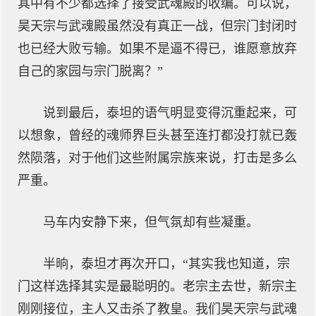
其中有不少都选择了接受武魂殿的收编。可以说，
昊天宗与武魂殿虽然没有真正一战，但宗门封闭时
也已经大败亏输。如果不是逼不得已，谁愿意放弃
自己的家园与宗门脱离？”
说到最后，泰坦的语气明显变得沉重起来，可
以想象，曾经的魂师界巨头甚至连打都没打就已轰
然陨落，对于他们这些附属宗族来说，打击是多么
严重。
马车内安静下来，但气氛却有些凝重。
半晌，泰坦才再次开口，“其实我也知道，宗
门这样选择其实是最聪明的。老宗主去世，新宗主
刚刚接位，主人又击杀了教皇。我们昊天宗与武魂