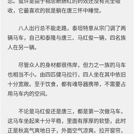
恋。或许是由于相思断肠红的药效还没有完全吸
收，它最喜欢的就是躺在唐三怀中睡觉。
八人出行总不能走路，泰坦特意从宗门调了两
辆马车，自己和泰隆与唐三、马红俊一辆，四名族
人在另一辆。
尽管众人的身材都很伟岸，但力之一族的马车
也相当不小。由四匹健马拉行，四人坐在其中依旧
十分宽敞。至于饮食，都有魂导器携带，不需要占
用马车内的空间。
不论是马红俊还是唐三，都是第一次做马车，
这马车坐起来十分平稳，里面有厚厚的软垫，此时
正是秋高气爽地日子，外面空气凉爽。拉开窗帘，