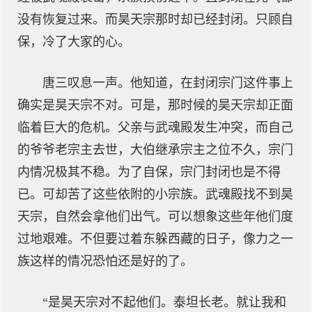
没有恢复过来。而昊天宗那时却已经封闭。只顾自
保，冷了大家的心。
唐三叹息一声。他知道，在封闭宗门这件事上
确实是昊天宗不对。可是，那时候的昊天宗却正面
临着巨大的危机。父亲与武魂殿发生冲突，而自己
的爷爷老宗主去世，大伯继承宗主之位不久，宗门
内情况极其不稳。为了自保，宗门封闭也是不得
已。可却苦了这些依附的小宗族。武魂殿找不到昊
天宗，自然会拿他们出气。可以想象这些年他们度
过地艰难。不但要过着东躲西藏的日子，像力之一
族这样的情况恐怕还是好的了。
“是昊天宗对不起他们。泰坦长老。就让我和