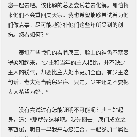
您一起去吧。该化解的总要尝试着去化解。哪怕将
来他们不会重回昊天宗。我也希望能够尝试着为他
们做点事。尽可能地弥补他们这些年所受到的创
伤。您看如何？”
泰坦有些惊愕的看着唐三，脸上的神色不禁变
得柔和起来，“少主和当年的主人相比，并不缺少
主人的锐气，却要比主人处事更加全面。有少主这
句话。老夫定当鞠躬尽瘁。只是，少主还是不要抱
太大希望为好。”
没有尝试过有怎能证明不可能呢？唐三站起
身，道：“那就先这样吧。我先回去，唐门成立之
事暂缓，明日一早我来与您汇合，一起参加单属性