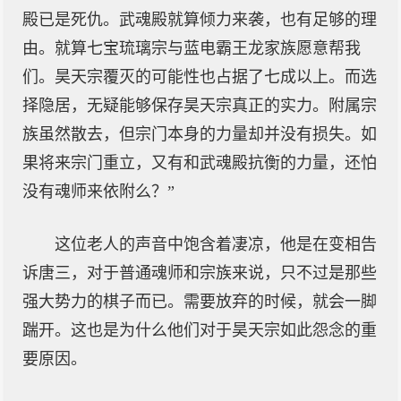
殿已是死仇。武魂殿就算倾力来袭，也有足够的理
由。就算七宝琉璃宗与蓝电霸王龙家族愿意帮我
们。昊天宗覆灭的可能性也占据了七成以上。而选
择隐居，无疑能够保存昊天宗真正的实力。附属宗
族虽然散去，但宗门本身的力量却并没有损失。如
果将来宗门重立，又有和武魂殿抗衡的力量，还怕
没有魂师来依附么？”
这位老人的声音中饱含着凄凉，他是在变相告
诉唐三，对于普通魂师和宗族来说，只不过是那些
强大势力的棋子而已。需要放弃的时候，就会一脚
踹开。这也是为什么他们对于昊天宗如此怨念的重
要原因。