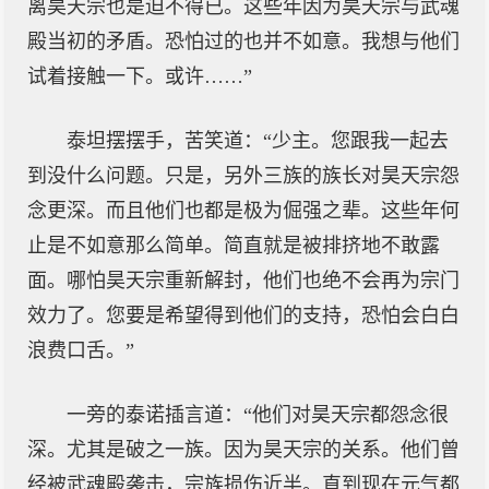
离昊天宗也是迫不得已。这些年因为昊天宗与武魂
殿当初的矛盾。恐怕过的也并不如意。我想与他们
试着接触一下。或许……”
泰坦摆摆手，苦笑道：“少主。您跟我一起去
到没什么问题。只是，另外三族的族长对昊天宗怨
念更深。而且他们也都是极为倔强之辈。这些年何
止是不如意那么简单。简直就是被排挤地不敢露
面。哪怕昊天宗重新解封，他们也绝不会再为宗门
效力了。您要是希望得到他们的支持，恐怕会白白
浪费口舌。”
一旁的泰诺插言道：“他们对昊天宗都怨念很
深。尤其是破之一族。因为昊天宗的关系。他们曾
经被武魂殿袭击，宗族损伤近半。直到现在元气都