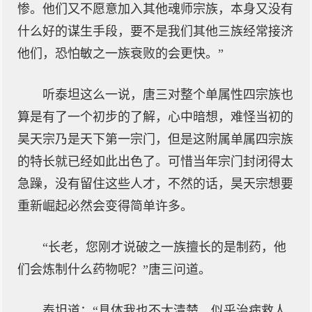
惨。他们又不愿意加入其他魂师宗族，本身又没有
什么好的谋生手段，要不是我们其他三族经常接济
他们，恐怕敏之一族衰败的会更快。”
听泰坦这么一说，唐三对整个单属性四宗族也
算是有了一个初步的了解，心中暗想，难怪当初的
昊天宗乃是天下第一宗门，但是这附属单属四宗族
的特长就已经如此出色了。可惜当年宗门封闭得太
急躁，没有留住这些人才，不然的话，昊天宗想要
重新崛起必然会变得简单许多。
“长老，您刚才说破之一族擅长的是制药，他
们会炼制什么药物呢？”唐三问道。
泰坦道：“具体我也不太清楚，似乎治病救人