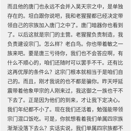
而且他的唐门也永远不会并入昊天宗之中，是单独
存在的。坦白跟你说吧，我和老猩猩都已经决定带
领自己的宗族加入唐门之中了。唐门暗器你也看到
了。以后这就是宗门的主营。老猩猩负责制造，我
负责建设宗门。怎么样？老白鸟。你也带着敏之一
族来吧。要是唐三亏待你，我们也不会答应啊，有
什么不顺心的，咱们还随时可以罢手不干。还有比
这再优厚的条件么？这宗门根本就相当于是咱们自
己的。而且，刚才我说的也不都是骗你。昨天呼延
震带着他象甲宗的人刚来过，我这御之一族也干不
下去了。正是因为他们的到来，才让我下定决心。
我们年纪都不小了。现在我们还活着，勉强能带领
宗门混口饭吃。可是，你就想看着我们单属四宗族
渐渐没落下去么？实话实说，我们单属四宗族都不