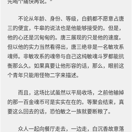
先喝个痛快再说。”
不论从年龄、身份、等级，白鹤都不愿意占唐
三的便宜，牛皋的说法也是他能够接受的。但是，
他的心还是沉甸甸的。唐三展现的只是他的速度。
但以他的实力当然看得出，唐三绝非是一名敏攻系
魂师。非敏攻系的魂帝与自己这纯敏魂斗罗都能抗
衡那么久。如果真要让他形容的话，那么，眼前这
个青年只能用怪物二字来描述。
而且，这场比试虽然以平局收场，之前他输掉
的那一百金魂币可是实实在在的。等聚会结束，真
要这么回去的话，恐怕敏之一族就要断粮了。
众人一起向餐厅走去，一边走，白沉香故意落