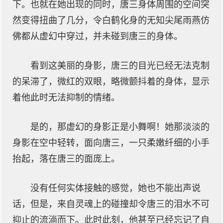
下。也就在她出现的同时，唐三身体周围的空间突
然变得扭曲了几分，令白鹤化身的无知尖尾雨燕仿
佛都从虚幻中穿过，并未碰到唐三的身体。
看到这美丽的身影，唐三的目光已经无法克制
的呆滞了，微红的双眼，略微颤抖着的身体，显示
着他此时无法抑制的情绪。
是的，那虚幻的身影正是小舞啊！她那淡淡的
身影在空中轻转，面向唐三，一只柔嫩纤细的小手
抬起，落在唐三的面庞上。
没有任何实体接触的感觉，她也不能出声说
话，但是，来自灵魂上的碰撞却令唐三的泪水不可
抑止的流淌而下。此时此刻，他甚至已经忘记了自