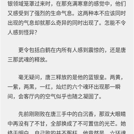
银领域笼罩过来时，在那充满寒意的感觉中，他们
又感受到了强烈的生命气息。这两种本不应该同时
出现的气息却就那么奇异的同时出现了。怎能不令
人感到怪异？
更令包括白鹤在内所有人感到震惊的，还是唐
三那武魂的释放。
毫无疑问，唐三释放的是他的蓝银皇。两黄，
一紫，两黑，一红，灿烂的六个魂环出现那一瞬
间，会客厅内的空气似乎也随之凝固了。
先前刚刚败在唐三手中的白沉香，那双大眼睛
中再没有了不甘，全部换成了不可置信的光芒。她
终于明白，自己败的并不冤枉。他竟然是，六环魂