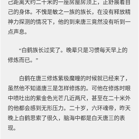
己距离大约二十米的一座房屋房顶上，正舒展着自
己的身体。不愧是敏之一族的族长，在没有释放精
神力探测的情况下，他的到来唐三竟然没有听到一
点声息。
“白鹤族长过奖了。晚辈只是习惯每天早上的
修炼而已。”
白鹤在唐三修炼紫极魔瞳的时候就已经来了，
虽然他不知道唐三是怎样修炼的。可他在修炼时眼
中喷吐出的紫金色光芒几近两尺，甚至在二十米外
的他都会感到无形压力。二十岁，六环魂帝，昨天
晚上白鹤思索了很久，脑海中都是白天唐三的表
现。