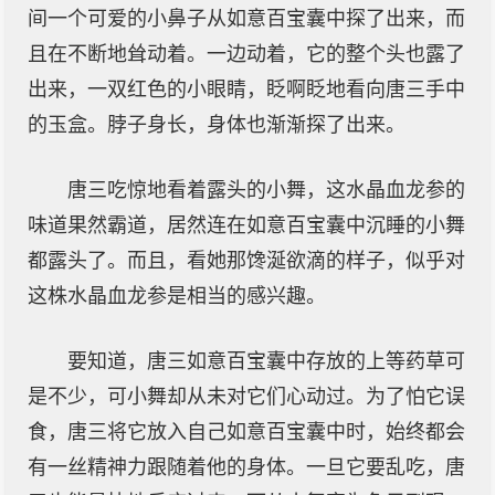
间一个可爱的小鼻子从如意百宝囊中探了出来，而
且在不断地耸动着。一边动着，它的整个头也露了
出来，一双红色的小眼睛，眨啊眨地看向唐三手中
的玉盒。脖子身长，身体也渐渐探了出来。
唐三吃惊地看着露头的小舞，这水晶血龙参的
味道果然霸道，居然连在如意百宝囊中沉睡的小舞
都露头了。而且，看她那馋涎欲滴的样子，似乎对
这株水晶血龙参是相当的感兴趣。
要知道，唐三如意百宝囊中存放的上等药草可
是不少，可小舞却从未对它们心动过。为了怕它误
食，唐三将它放入自己如意百宝囊中时，始终都会
有一丝精神力跟随着他的身体。一旦它要乱吃，唐