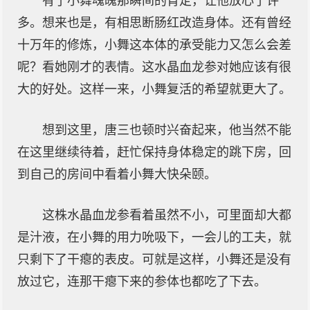
有了小舞魂魄那瞬间的肯定，让他放心了许
多。想来也是，有相思断肠红改造身体。还有曾经
十万年的修炼，小舞这本体的承受能力又怎么会差
呢？看她刚才的表情。这水晶血龙参对她应该有很
大的好处。这样一来，小舞复活的希望就更大了。
想到这里，唐三也顿时兴奋起来，他当然不能
在这里继续待着，赶忙保持身体稳定的跳下房，回
到自己的房间中看着小舞大快朵颐。
这株水晶血龙参看着虽然不小，可里面却大都
是汁液，在小舞的用力吮吸下，一会儿的工夫，就
只剩下了干瘪的表皮。可就是这样，小舞还是没有
放过它，连那干瘪下来的参体也都吃了下去。