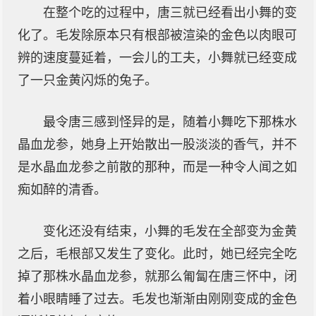
在整个吃的过程中，唐三就已经看出小舞的变
化了。毛发除原本只有根部被渲染的金色以肉眼可
辨的速度蔓延着，一会儿的工夫，小舞就已经变成
了一只金黄闪烁的兔子。
最令唐三感到怪异的是，随着小舞吃下那株水
晶血龙参，她身上开始散出一股淡淡的香气，并不
是水晶血龙参之前散的那种，而是一种令人闻之如
痴如醉的清香。
变化还没有结束，小舞的毛发在全部变为金黄
之后，毛根部又发生了变化。此时，她已经完全吃
掉了那株水晶血龙参，就那么匍匐在唐三怀中，闭
着小眼睛睡了过去。毛发也渐渐由刚刚变成的金色