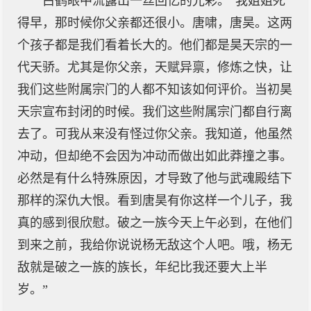
白鹤眼中流露出一丝回忆的光彩。“我姐姐死
得早，那时候你父亲都还很小。唐啸，唐昊。这两
个孩子都是我们看着长大的。他们都是昊天宗的一
代天骄。尤其是你父亲，天赋异禀，修炼之快，让
我们这些附属宗门的人都不知该如何评价。当初昊
天宗宣布封闭的时候。我们这些附属宗门都自行离
去了。可我从来没有怪过你父亲。我知道，他虽然
冲动，但却绝不会因为冲动而做出如此莽撞之事。
必然是有什么特殊原因，才导致了他与武魂殿结下
那样的深仇大恨。看到唐昊有你这样一个儿子，我
真的感到很欣慰。破之一族今天上午必到，在他们
到来之前，我给你说说杨无敌这个人吧。哦，杨无
敌就是破之一族的族长，年纪比我还要大上半
岁。”