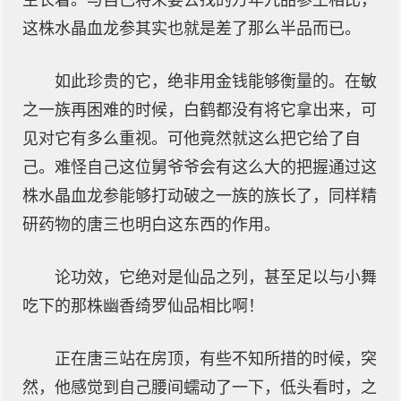
生长着。与自己将来要去找的万年九品参王相比，
这株水晶血龙参其实也就是差了那么半品而已。
如此珍贵的它，绝非用金钱能够衡量的。在敏
之一族再困难的时候，白鹤都没有将它拿出来，可
见对它有多么重视。可他竟然就这么把它给了自
己。难怪自己这位舅爷爷会有这么大的把握通过这
株水晶血龙参能够打动破之一族的族长了，同样精
研药物的唐三也明白这东西的作用。
论功效，它绝对是仙品之列，甚至足以与小舞
吃下的那株幽香绮罗仙品相比啊！
正在唐三站在房顶，有些不知所措的时候，突
然，他感觉到自己腰间蠕动了一下，低头看时，之