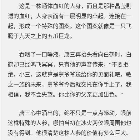
这是一株通体血红的人身，而且是那种晶莹剔
透的血红，人身表面有一层明显的凸起。连接在一
起，形成一个特殊的图案。这个图案就像是一只飞
腾于九天之上的五爪巨龙。
吞咽了一口唾液，唐三再抬头看向白鹤时，白
鹤却已经鸿飞冥冥，只有他的声音传来，“不要拒
绝。小三，这就算是舅爷爷送给你的见面礼吧。敏
之一族的未来，舅爷爷今后就交托在你手上了。我
相信，我不会失望。你比你的父亲更加出色。”
唐三心中涌出的，绝不只是一点点感动，眼前
这株特殊的人参，哪怕当初在冰火两仪眼周围他也
没有得到。他很清楚这株人参的价值有多么巨大。