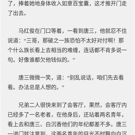
了，捧着她地身体收入如意百宝囊，这才推开门走
了出去。
马红俊在门口等着，一看到唐三，他就忍不住
说道：“三哥，那破之一族恐怕不太好对付啊！那
个什么族长看上去相当的难缠，连话都不肯多说一
句。好像谁都欠他钱似的。”
唐三微微一笑，道：“别乱说话，咱们先去看
看。办法总是人想的。”
兄弟二人很快来到了会客厅，果然，会客厅内
已经多了一名老者，在他身后，还站着两名青年，
看上去和唐三、白沉香他们的年纪都差不多。唐三
一进门就注意到，这两名青年的目光不时飘向白沉