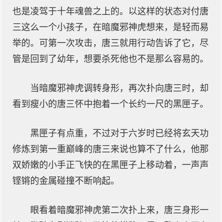
也是凌驾于十年魂兽之上的。以这样的状态对付唐
三这么一个小孩子，在暗魔邪神虎想来，是轻而易
举的。可第一次攻击，唐三就用行动告诉了它，尽
管是回到了幼年，想要杀死他也不是那么容易的。
当暗魔邪神虎调转身形，再次扑向唐三时，却
看到瘦小的唐三怀中抱着一个长约一尺的黑匣子。
黑匣子有点重，不过对于六岁时已经将玄天功
修炼到第一重巅峰的唐三来说也算不了什么，他那
双娇嫩的小手正飞快的在黑匣子上移动着，一声声
铿锵的金属碰撞不断响起。
眼看着暗魔邪神虎第二次扑上来，唐三身形一