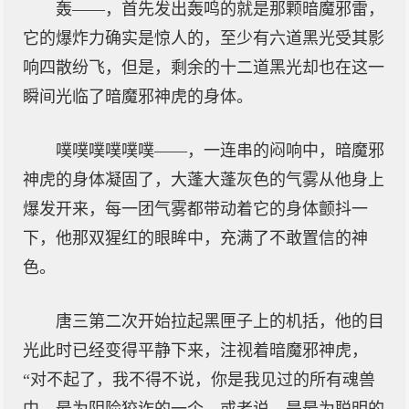
轰——，首先发出轰鸣的就是那颗暗魔邪雷，
它的爆炸力确实是惊人的，至少有六道黑光受其影
响四散纷飞，但是，剩余的十二道黑光却也在这一
瞬间光临了暗魔邪神虎的身体。
噗噗噗噗噗噗——，一连串的闷响中，暗魔邪
神虎的身体凝固了，大蓬大蓬灰色的气雾从他身上
爆发开来，每一团气雾都带动着它的身体颤抖一
下，他那双猩红的眼眸中，充满了不敢置信的神
色。
唐三第二次开始拉起黑匣子上的机括，他的目
光此时已经变得平静下来，注视着暗魔邪神虎，
“对不起了，我不得不说，你是我见过的所有魂兽