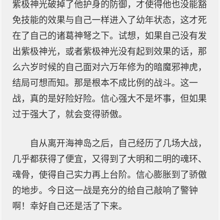
紫极神光破掉了他护身的防御，才使得他也没能豁
免技能的效果与自己一样进入了幼年状态，这才死
在了自己的诸葛神弩之下。试想，如果自己没有发
出紫极神光，或者紫极神光没有起到效果的话，那
么六岁时候的自己面对六万年修为的暗魔邪神虎，
结局可想而知。那是根本不成比例的战斗。这一
战，真的是好险好险。信心强大不是坏事，但如果
过于强大了，就会变得骄傲。
自从离开海神岛之后，自己经历了几场大战，
几乎都获得了便宜，又得到了大明和二明的魂环、
魂骨，使得自己实力再上台阶。信心膨胀到了骄傲
的地步。今日这一战是充分的给自己敲响了警钟
啊！幸好自己还是活了下来。