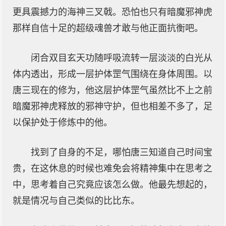
更具震撼力的海神三叉戟。恐怕也只有暗魔邪神虎
那样自信十足的超级魂兽才敢与他正面抗衡吧。
闭合双目玄天功随呼吸流转一层淡淡的白光从
体内透出，形成一层护体罡气围绕在身体周围。以
唐三现在的修为，他这层护体罡气虽然比不上之前
暗魔邪神虎释放的邪神守护，但也相差不多了，足
以保护处于修炼中的他。
找到了自身的不足，哪怕唐三知道自己时间宝
贵，在这休息的时候也难免会将精神集中在思考之
中，思考着自己究竟应该怎么做。他最先想起的，
就是情况与自己类似的比比东。