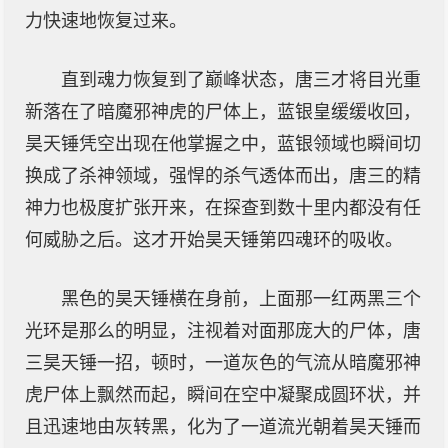
力快速地恢复过来。
直到魂力恢复到了巅峰状态，唐三才将目光重
新落在了暗魔邪神虎的尸体上，蓝银皇缓缓收回，
昊天锤凭空出现在他掌握之中，蓝银领域也瞬间切
换成了杀神领域，强悍的杀气透体而出，唐三的精
神力也极度扩张开来，在探查到数十里内都没有任
何威胁之后。这才开始昊天锤第四魂环的吸收。
黑色的昊天锤横在身前，上面那一红两黑三个
光环是那么的明显，注视着对面那庞大的尸体，唐
三昊天锤一招，顿时，一道灰色的气流从暗魔邪神
虎尸体上飘然而起，瞬间在空中凝聚成圆环状，并
且迅速地由灰转黑，化为了一道流光朝着昊天锤而