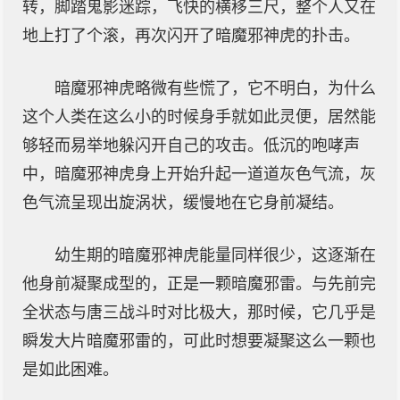
转，脚踏鬼影迷踪，飞快的横移三尺，整个人又在
地上打了个滚，再次闪开了暗魔邪神虎的扑击。
暗魔邪神虎略微有些慌了，它不明白，为什么
这个人类在这么小的时候身手就如此灵便，居然能
够轻而易举地躲闪开自己的攻击。低沉的咆哮声
中，暗魔邪神虎身上开始升起一道道灰色气流，灰
色气流呈现出旋涡状，缓慢地在它身前凝结。
幼生期的暗魔邪神虎能量同样很少，这逐渐在
他身前凝聚成型的，正是一颗暗魔邪雷。与先前完
全状态与唐三战斗时对比极大，那时候，它几乎是
瞬发大片暗魔邪雷的，可此时想要凝聚这么一颗也
是如此困难。