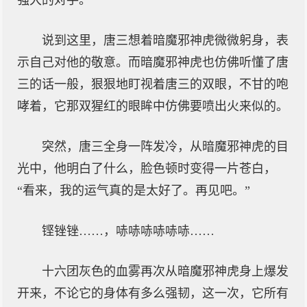
强大的对手。”
说到这里，唐三想着暗魔邪神虎微微躬身，表
示自己对他的敬意。而暗魔邪神虎也仿佛听懂了唐
三的话一般，狠狠地盯视着唐三的双眼，不甘的咆
哮着，它那双猩红的眼眸中仿佛要喷出火来似的。
突然，唐三全身一阵发冷，从暗魔邪神虎的目
光中，他明白了什么，脸色顿时变得一片苍白，
“看来，我的运气真的是太好了。再见吧。”
铿锉锉……，哧哧哧哧哧哧……
十六团灰色的血雾再次从暗魔邪神虎身上爆发
开来，不论它的身体有多么强韧，这一次，它所有