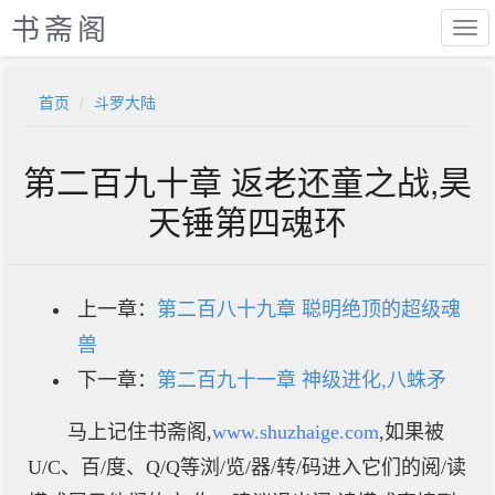
书斋阁
首页
斗罗大陆
第二百九十章 返老还童之战,昊
天锤第四魂环
上一章：
第二百八十九章 聪明绝顶的超级魂
兽
下一章：
第二百九十一章 神级进化,八蛛矛
马上记住书斋阁,
www.shuzhaige.com
,如果被
U/C、百/度、Q/Q等浏/览/器/转/码进入它们的阅/读