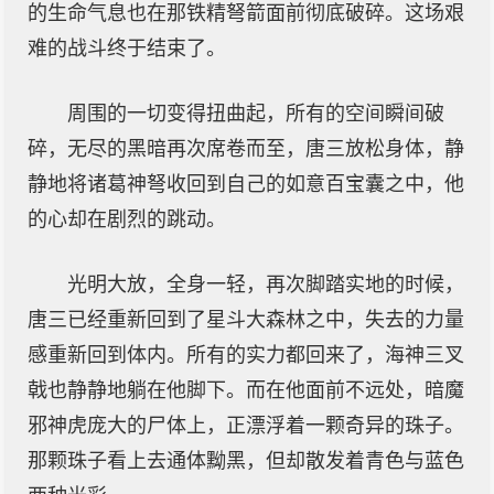
的生命气息也在那铁精弩箭面前彻底破碎。这场艰
难的战斗终于结束了。
周围的一切变得扭曲起，所有的空间瞬间破
碎，无尽的黑暗再次席卷而至，唐三放松身体，静
静地将诸葛神弩收回到自己的如意百宝囊之中，他
的心却在剧烈的跳动。
光明大放，全身一轻，再次脚踏实地的时候，
唐三已经重新回到了星斗大森林之中，失去的力量
感重新回到体内。所有的实力都回来了，海神三叉
戟也静静地躺在他脚下。而在他面前不远处，暗魔
邪神虎庞大的尸体上，正漂浮着一颗奇异的珠子。
那颗珠子看上去通体黝黑，但却散发着青色与蓝色