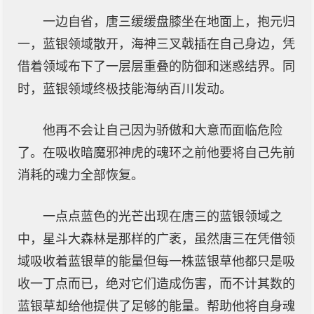
一边自省，唐三缓缓盘膝坐在地面上，抱元归
一，蓝银领域散开，海神三叉戟插在自己身边，凭
借着领域布下了一层层重叠的防御和迷惑结界。同
时，蓝银领域终极技能海纳百川发动。
他再不会让自己因为骄傲和大意而面临危险
了。在吸收暗魔邪神虎的魂环之前他要将自己先前
消耗的魂力全部恢复。
一点点蓝色的光芒出现在唐三的蓝银领域之
中，星斗大森林是那样的广袤，虽然唐三在凭借领
域吸收着蓝银草的能量但每一株蓝银草他都只是吸
收一丁点而已，绝对它们造成伤害，而不计其数的
蓝银草却给他提供了足够的能量。帮助他将自身魂