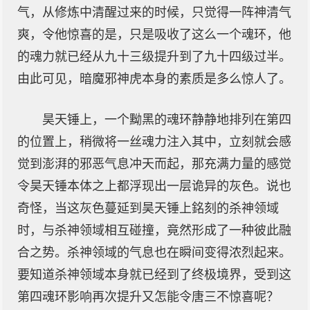
气，从修炼中清醒过来的时候，只觉得一阵神清气
爽，令他惊喜的是，只是吸收了这么一个魂环，他
的魂力就已经从九十三级提升到了九十四级过半。
由此可见，暗魔邪神虎本身的素质是多么惊人了。
昊天锤上，一个黝黑的魂环静静地排列在第四
的位置上，稍微将一丝魂力注入其中，立刻就会感
觉到澎湃的邪恶气息冲天而起，那充满力量的感觉
令昊天锤本体之上都浮现出一层诡异的灰色。说也
奇怪，当这灰色蔓延到昊天锤上銘刻的杀神领域
时，与杀神领域相互碰撞，竟然形成了一种彼此融
合之势。杀神领域的气息也在瞬间变得浓烈起来。
要知道杀神领域本身就已经到了终极境界，受到这
第四魂环影响再次提升又怎能令唐三不惊喜呢？