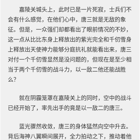
嘉陵关城头上，此时已是一片死寂，士兵们不
会有什么感觉，在他们心中，唐三就是无敌的象
征。但是，一众强们却都看出了眼前情况的不妙，
这一点从比比东身上释放出的紫光完全和千仞雪身
上释放出天使神力能够分庭抗礼就能看出来，唐三
对付一个千仞雪显然是没问题的，但现在是至少相
当于两个千仞雪的战斗力，以一敌二他还能战胜
么？
就在阴霾笼罩在嘉陵关上的同时，空中的战斗
已经开始了，率先出手的竟是以一敌二的唐三。
蓝光骤然收敛，唐三的身体猛然向空中升去。
背后海神八翼瞬间展开，全力拍动之下，推动着他