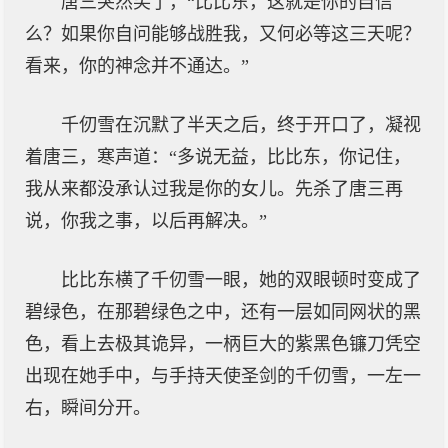
唐三突然笑了，“比比东，这就是你的自信
么？如果你自问能够战胜我，又何必等这三天呢？
看来，你的神念并不通达。”
千仞雪在沉默了半天之后，终于开口了，凝视
着唐三，寒声道：“多说无益，比比东，你记住，
我从来都没承认过我是你的女儿。先杀了唐三再
说，你我之事，以后再解决。”
比比东横了千仞雪一眼，她的双眼顿时变成了
碧绿色，在那碧绿色之中，还有一层如同网状的黑
色，看上去极其诡异，一柄巨大的紫黑色镰刀凭空
出现在她手中，与手持天使圣剑的千仞雪，一左一
右，瞬间分开。