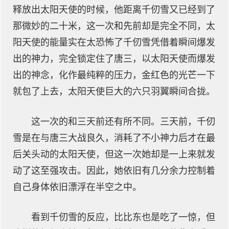
释放出太阳天使的时候，他距离千仞雪又已经到了
那微妙的二十米，这一次和先前却是完全不同，太
阳天使的能量实在太恐怖了千仞雪凭借着瞬间爆发
出的神力，完全锁定住了唐三，以太阳天使而爆发
出的神念，化作最纯粹的压力，金红色的光芒一下
就包了上去，太阳天使巨大的六只羽翼瞬间合拢。
这一次的和三天前还有所不同。三天前，千仞
雪是在与唐三大战良久，消耗了不小神力后才在最
后关头动的太阳天使，但这一次她却是一上来就发
动了这至强攻击。因此，她依旧有几分余力控制着
自己身体依旧漂浮在半空之中。
看到千仞雪的反应，比比东也是吃了一惊，但