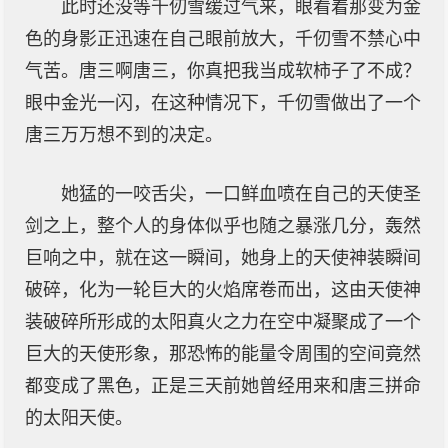
此时还没等千仞雪缓过气来，眼看着那变为金
色的身影正迅速在自己眼前放大，千仞雪不禁心中
气苦。唐三啊唐三，你真把我当成软柿子了不成？
眼中金光一闪，在这种情况下，千仞雪做出了一个
唐三万万想不到的决定。
她猛的一咬舌尖，一口鲜血喷在自己的天使圣
剑之上，整个人的身体似乎也随之暴涨几分，轰然
巨响之中，就在这一瞬间，她身上的天使神装瞬间
破碎，化为一轮巨大的火焰席卷而出，这由天使神
装破碎所形成的太阳真火之力在空中凝聚成了一个
巨大的天使形象，那恐怖的能量令周围的空间竟然
都变成了黑色，正是三天前她曾经用来和唐三拼命
的太阳天使。