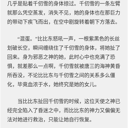
几乎是贴着千仞雪的身体掠过。千仞雪的一条左臂
就那么凭空蒸发，消失不见，她的身体也在那巨力
的带动下疾飞而出，在空中剧旋转着朝下方落去。
“混蛋。”比比东怒吼一声，一根紫黑色的长丝
划破长空，瞬间缠绕住了千仞雪的身体，将她扯了
回来。身为邪恶之神的她，此时心中也充满了恐
惧，就差那么一点啊，千仞雪就被唐三的海神黄昏
所吞没，不论比比东与千仞雪之间的关系多么僵
化，毕竟血浓于水，她终究是她的女儿。
当比比东扯回千仞雪的时候，这位天使之神已
经完全陷入了昏迷之中，而比比东的神力又偏偏无
法对她进行救治，只能让她自行恢复。