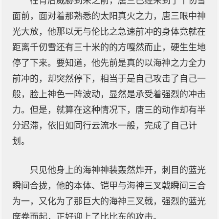
在背后威胁到来之前，唐三已经来到了千仞雪
面前，面对着那熟悉的太阳真火之力，唐三眼中神
光大放，他那以无与伦比之急速前冲的身体竟就在
距离千仞雪还有三十米的的方嘎然而止，硬生生地
停了下来。要知道，他先前是真的以海神之力全力
前冲的，却突然停下，相当于是自己攻击了自己一
般，脸上神色一阵波动，显然是承受着强烈的冲击
力。但是，就算在这种情况下，唐三的动作却有半
分迟滞，依旧如同行云流水一般，完成了自己计
划。
只见他身上的海神神装轰然炸开，刺目的蓝光
瞬间合拢，他的本体、铠甲与海神三叉戟瞬间三合
为一，又化为了那巨大的海神三叉戟，强烈的蓝光
席卷而起，正好迎上了比比东的攻击。