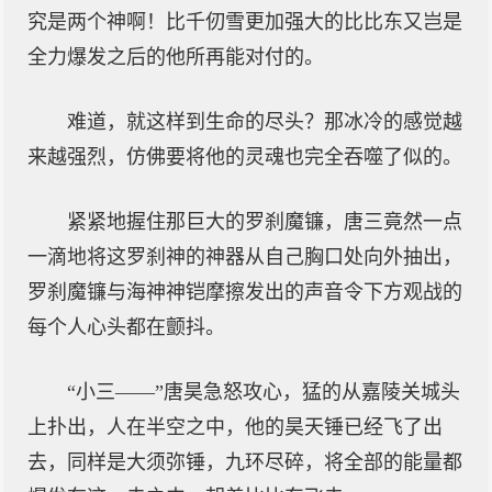
究是两个神啊！比千仞雪更加强大的比比东又岂是
全力爆发之后的他所再能对付的。
难道，就这样到生命的尽头？那冰冷的感觉越
来越强烈，仿佛要将他的灵魂也完全吞噬了似的。
紧紧地握住那巨大的罗刹魔镰，唐三竟然一点
一滴地将这罗刹神的神器从自己胸口处向外抽出，
罗刹魔镰与海神神铠摩擦发出的声音令下方观战的
每个人心头都在颤抖。
“小三——”唐昊急怒攻心，猛的从嘉陵关城头
上扑出，人在半空之中，他的昊天锤已经飞了出
去，同样是大须弥锤，九环尽碎，将全部的能量都