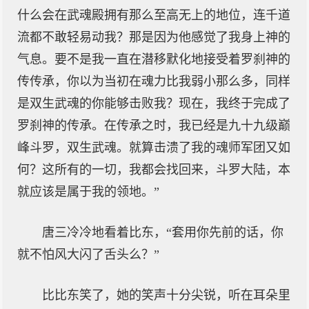
什么会在武魂殿拥有那么至高无上的地位，连千道
流都不敢轻易动我？那是因为他感觉了我身上神的
气息。要不是我一直在潜移默化地接受着罗刹神的
传传承，你以为当初在魂力比我弱小那么多，同样
是双生武魂的你能够击败我？现在，我终于完成了
罗刹神的传承。在传承之时，我已经是九十九级巅
峰斗罗，双生武魂。就算击溃了我的魂师军团又如
何？这所有的一切，我都会找回来，斗罗大陆，本
就应该是属于我的领地。”
唐三冷冷地看着比东，“套用你先前的话，你
就不怕风大闪了舌头么？”
比比东笑了，她的笑声十分尖锐，听在耳朵里