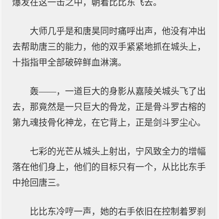
爆发在这一击之中，朝着比比东飞去。
大师几乎是和唐昊同时痛呼出声，他没有冲出
去帮助唐三的能力，他的双手紧紧地抓在城头上，
十指指甲全部破碎鲜血淋漓。
轰——，一道巨大的身影从嘉陵关城头飞了出
去，那竟然是一只巨大的骨龙，正是骨斗罗古榕的
第九魂技骨化神龙，在它背上，正是剑斗罗尘心。
七彩的光芒从城头上射出，宁风致全力的增幅
落在他们身上，他们的目标只有一个，从比比东手
中抢回唐三。
比比东冷哼一声，她的右手依旧在控制着罗刹