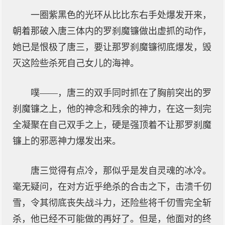
一圈紫黑色的光环从比比东右手处爆发开来，
朝着那破入唐三体内的罗刹魔镰做出虚抓的动作，
她已是恨极了唐三，要让那罗刹魔镰彻底爆发，毁
灭这险些杀死自己女儿的海神。
噗——，唐三的双手同时抓在了胸前突出的罗
刹魔镰之上，他的神念和残余的神力，在这一刻完
全凝聚在自己双手之上，硬是强顶着不让那罗刹魔
镰上的邪恶神力爆发出来。
唐三觉得有点冷，那似乎是发自灵魂的冰冷。
毫无疑问，在对方近乎绝杀的合击之下，击溃千仞
雪，令其彻底丧失战斗力，还险些将千仞雪完全斩
杀，他已经不可能做的再好了。但是，他面对的终