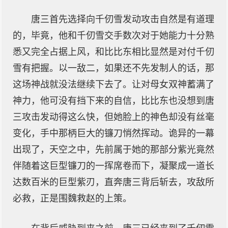
唐三首先选择向千仞雪发动攻击自然是有道理
的，毕竟，他和千仞雪交手数次对于她能力十分熟
悉又完全占据上风，和比比东相比显然是对付千仞
雪有把握。以一敌二，如果还不先发制人的话，那
这场神战就没法继续下去了。让对母女双神蓄满了
神力，他可没有挡下来的自信，比比东也没想到唐
三攻击发动得这么快，但她脸上的神色却没有丝毫
变化，手中那柄巨大的镰刀悄然挥动。诡异的一幕
出现了，天空之中，先前属于她的那部分紫光竟然
伴随着这巨型镰刀的一挥席卷而下，凝聚成一道长
达数百米的巨型紫刃，直奔唐三背后斩去，攻敌所
必救，正是围魏救赵的上策。