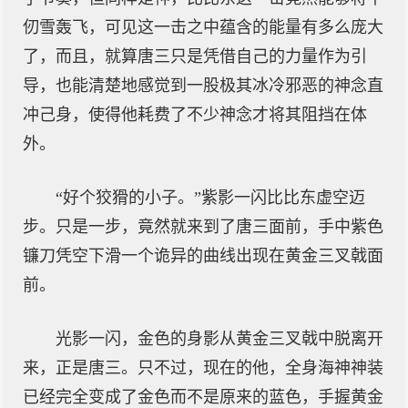
仞雪轰飞，可见这一击之中蕴含的能量有多么庞大
了，而且，就算唐三只是凭借自己的力量作为引
导，也能清楚地感觉到一股极其冰冷邪恶的神念直
冲己身，使得他耗费了不少神念才将其阻挡在体
外。
“好个狡猾的小子。”紫影一闪比比东虚空迈
步。只是一步，竟然就来到了唐三面前，手中紫色
镰刀凭空下滑一个诡异的曲线出现在黄金三叉戟面
前。
光影一闪，金色的身影从黄金三叉戟中脱离开
来，正是唐三。只不过，现在的他，全身海神神装
已经完全变成了金色而不是原来的蓝色，手握黄金