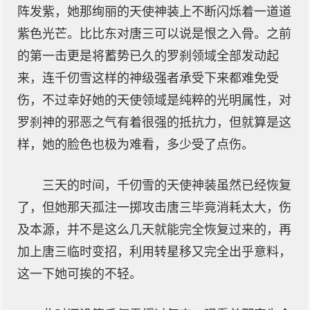
阵发紫，她那绚丽的天使神装上不断闪烁着一道道
紫色光芒。比比东对唐三可以说是恨之入骨。之前
的第一击更是将蓄势已久的罗刹领域全部发动起
来，连千仞雪这样的神级强者承受下来都难免受
伤，不过幸好她的天使领域是纯粹的光明属性，对
罗刹神的邪恶之气有着很强的抵抗力，但就算是这
样，她的脸色也极为难看，多少受了点伤。
三天的时间，千仞雪的天使神装虽然已经恢复
了，但她那天孤注一掷攻击唐三毕竟消耗太大，伤
及本源，并不是这么几天就能完全恢复过来的，再
加上唐三临时变招，利用转星移又完全出乎意料，
这一下她可挨的不轻。