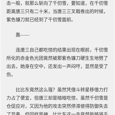
击一般，就那么斩向了千仞雪，要知道，在千仞雪
距离唐三只有二十米，当唐三三叉戟卷出的时候，
紫色镰刀就已经到了千仞雪面前。
轰——
连唐三自己都吃惊的结果出现在眼前，千仞雪
所化的赤金色光团竟然被那紫色镰刀硬生生地劈了
出去，她身在空中，还发出一声闷哼，显然是受了
伤。
比比东竟然这么强？虽然凭借斗转星移借力打
力占了便宜，但唐三却是暗暗吃惊，虽然千仞雪是
仓促应对，又因为他的攻击突然停滞使得防御失去
了节奏，但同样是神，比比东这一击竟然能够将千