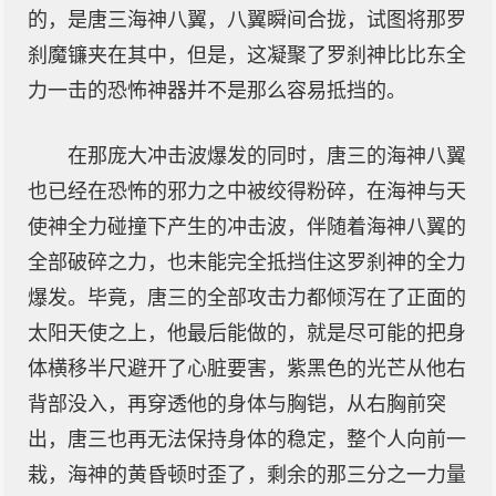
的，是唐三海神八翼，八翼瞬间合拢，试图将那罗
刹魔镰夹在其中，但是，这凝聚了罗刹神比比东全
力一击的恐怖神器并不是那么容易抵挡的。
在那庞大冲击波爆发的同时，唐三的海神八翼
也已经在恐怖的邪力之中被绞得粉碎，在海神与天
使神全力碰撞下产生的冲击波，伴随着海神八翼的
全部破碎之力，也未能完全抵挡住这罗刹神的全力
爆发。毕竟，唐三的全部攻击力都倾泻在了正面的
太阳天使之上，他最后能做的，就是尽可能的把身
体横移半尺避开了心脏要害，紫黑色的光芒从他右
背部没入，再穿透他的身体与胸铠，从右胸前突
出，唐三也再无法保持身体的稳定，整个人向前一
栽，海神的黄昏顿时歪了，剩余的那三分之一力量