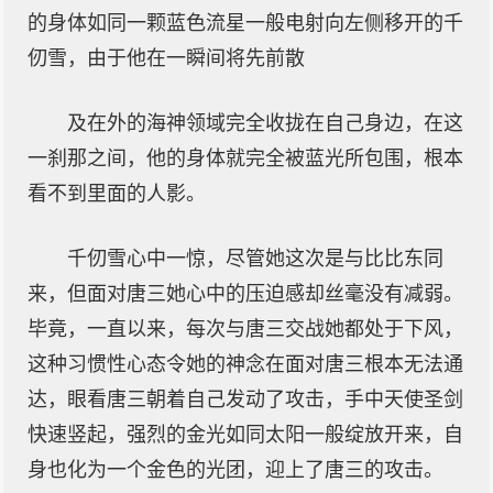
的身体如同一颗蓝色流星一般电射向左侧移开的千
仞雪，由于他在一瞬间将先前散
及在外的海神领域完全收拢在自己身边，在这
一刹那之间，他的身体就完全被蓝光所包围，根本
看不到里面的人影。
千仞雪心中一惊，尽管她这次是与比比东同
来，但面对唐三她心中的压迫感却丝毫没有减弱。
毕竟，一直以来，每次与唐三交战她都处于下风，
这种习惯性心态令她的神念在面对唐三根本无法通
达，眼看唐三朝着自己发动了攻击，手中天使圣剑
快速竖起，强烈的金光如同太阳一般绽放开来，自
身也化为一个金色的光团，迎上了唐三的攻击。