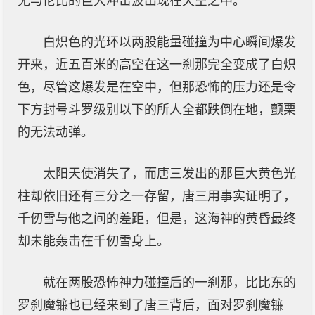
无与伦比的巨大冲击波出现在天空之中。
白炽色的光环以两股能量碰撞为中心瞬间爆发
开来，近五百米的高空在这一刹那完全变成了白炽
色，尽管这爆发是在空中，但那恐怖的压力还是令
下方封号斗罗级别以下的所人全都跌倒在地，颤栗
的无法动弹。
太阳天使消失了，而唐三发出的那巨大黄色光
柱却依旧还有三分之一存留，唐三用事实证明了，
千仞雪与他之间的差距，但是，这海神的黄昏最终
却未能轰击在千仞雪身上。
就在两股恐怖神力碰撞后的一刹那，比比东的
罗刹魔镰也已经来到了唐三背后，面对罗刹魔镰