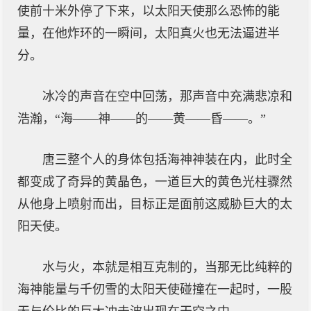
使前十米外停了下来，以太阳天使那么恐怖的能
量，在他炸环的一瞬间，太阳真火也无法逼进半
分。
冰冷的声音在空中回荡，那声音中充满悲凉和
浩瀚，“海——神——的——黄——昏——。”
唐三整个人的身体包括海神神装在内，此时全
都变成了奇异的黄晶色，一道巨大的黄色光柱骤然
从他身上喷射而出，目标正是面前这威胁巨大的太
阳天使。
水与火，本就是相互克制的，当那无比纯粹的
海神能量与千仞雪的太阳天使碰撞在一起时，一股