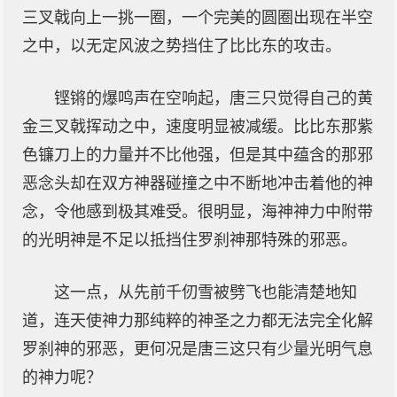
三叉戟向上一挑一圈，一个完美的圆圈出现在半空
之中，以无定风波之势挡住了比比东的攻击。
铿锵的爆鸣声在空响起，唐三只觉得自己的黄
金三叉戟挥动之中，速度明显被减缓。比比东那紫
色镰刀上的力量并不比他强，但是其中蕴含的那邪
恶念头却在双方神器碰撞之中不断地冲击着他的神
念，令他感到极其难受。很明显，海神神力中附带
的光明神是不足以抵挡住罗刹神那特殊的邪恶。
这一点，从先前千仞雪被劈飞也能清楚地知
道，连天使神力那纯粹的神圣之力都无法完全化解
罗刹神的邪恶，更何况是唐三这只有少量光明气息
的神力呢？