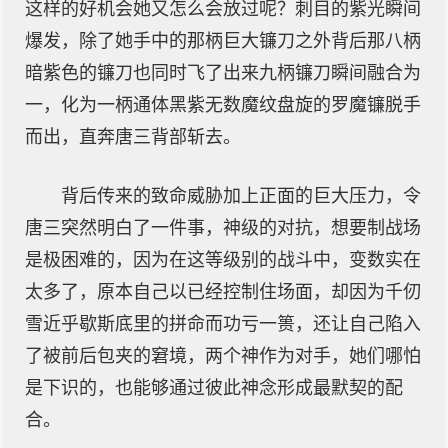
这样的好机会她又怎么会放过呢？刺目的紫光瞬间
爆发，除了她手中的那柄巨大镰刀之外背后那八柄
暗紫色的镰刀也同时飞了出来九柄镰刀瞬间融合为
一，化为一柄通体黑紫无数魔纹盘旋的罗魔镰脱手
而出，直奔唐三背部斩去。
背后传来的致命威胁加上正面的巨大压力，令
唐三突然明白了一件事，神级的对抗，想要制战场
是极困难的，因为在这等级别的战斗中，变数实在
太多了，原本自己以已经控制住场面，却因为千仞
雪近乎歇斯底里的拼命而功亏一篑，还让自己陷入
了被前后包夹的窘境，两个神作为对手，她们哪怕
是下识的，也能够通过彼此神念形成最默契的配
合。