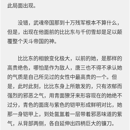
此局面出现。
没错，武魂帝国那到十万残军根本不算什么，
但是，出现在他面前的比比东与千仞雪却是足以颠
覆整个天斗帝国的神。
比比东的相貌变化极大，以前的她，是那样的
高贵绝色，哪怕是作为敌人，唐三也不得不承认她
的气质是自己所见过的女性中最高贵的一个。但
是，此时此刻，比比东身上所散发的，只有浓郁而
强烈的邪恶之气，用青面獠牙来形容现在的她绝不
过分，青色的面庞与紫色的铠甲形成鲜明对比，她
那一身铠甲上，到处氤氲着一层带着邪恶味道的紫
气，从背部两侧，各自延伸出四柄巨大的镰刀。