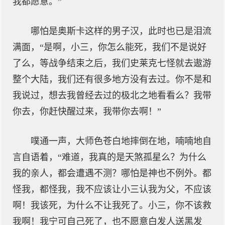
我都愿意。”
哪怕是奥斯卡这样的男子汉，此时也已是泪流
满面，“是啊，小三，你怎么能死，我们不是说好
了么，等战争结束之后，我们史莱克七怪就去遨游
整个大陆，我们还有很多地方没有去过。你不是和
我说过，想去我曾经去过的极北之地看看么？我带
你去，你赶快醒过来，我带你去啊！”
噗通一声，大师色苍白地摔倒在地，喃喃地自
言自语着，“难道，我真的是天煞孤星么？为什么
我的亲人，都会遭遇不测？哪怕是神也不例外。都
怪我，都怪我，我不应该让小三认我为父，不应该
啊！我该死，为什么不让我死了。小三，你不该救
我啊！我宁可自己死了，也不愿意白发人送黑发