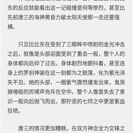
东的反应就能看出这一记碰撞是何等惨烈，甚至比
先前唐三的海神黄昏力破太阳天使那一击还要强
横。
只见比比东在受到了三眼眸中喷射的金光冲击
之后，就像是头部迎面受到了重击一般，整个人的
身体都向后仰了过去。身体剧烈地颤抖着，甚至连
身上的罗刹神装在这一刻都为之脱落，化为紫光消
失不见。她的头部，一圈紫气骤然爆发出来，鬼哭
狼嚎般的厉啸声充斥在空中。整个人像是失去了意
识一般向后抛飞而出，那狞恶的七窍之中更是紫血
狂喷。
唐三的情况更加糟糕，在双方神念全力交锋之