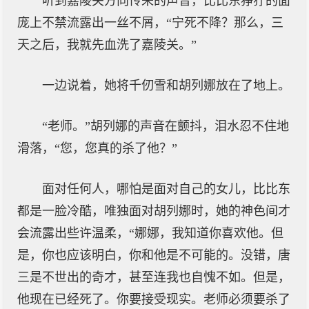
听到嘉陵关方向传来的声音，比比东狰狞的面
庞上不禁流露出一丝不屑，“宁死不降？那么，三
天之后，我就先血洗了嘉陵关。”
一边说着，她将千仞雪和胡列娜放在了地上。
“老师。”胡列娜的声音在颤抖，泪水忍不住地
滑落，“您，您真的杀了他？”
面对任何人，哪怕是面对自己的女儿，比比东
都是一脸冷酷，唯独面对胡列娜时，她的神色间才
会流露出些许温柔，“娜娜，我知道你喜欢他。但
是，你也应该明白，你和他是不可能的。没错，唐
三是不世出的奇才，甚至连我也自愧不如。但是，
他现在已经死了。你要接受现实。老师必须要杀了