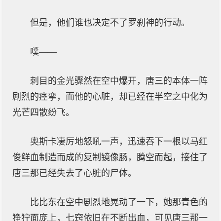
但是，他们谁也决定不了罗刹神的行动。
噗——
刺目的金光骤然在空中爆开，唐三的本体一阵
剧烈的痉挛，而他的心脏，却已经在半空之中化为
光芒四散纷飞。
奥斯卡凄厉地怒吼一声，迅速吞下一根以马红
俊鲜血制造而成的复制镜像肠，腾空而起，接住了
唐三那已经失去了心脏的尸体。
比比东在空中剧烈地晃动了一下，她那青色的
狰狞面庞上，七窍依旧在不断出血，可见唐三那一