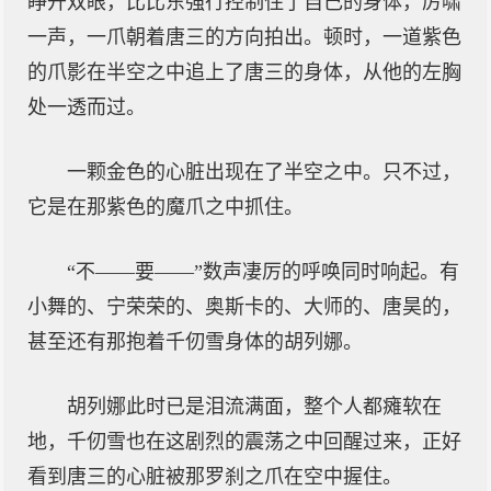
睁开双眼，比比东强行控制住了自己的身体，厉啸
一声，一爪朝着唐三的方向拍出。顿时，一道紫色
的爪影在半空之中追上了唐三的身体，从他的左胸
处一透而过。
一颗金色的心脏出现在了半空之中。只不过，
它是在那紫色的魔爪之中抓住。
“不——要——”数声凄厉的呼唤同时响起。有
小舞的、宁荣荣的、奥斯卡的、大师的、唐昊的，
甚至还有那抱着千仞雪身体的胡列娜。
胡列娜此时已是泪流满面，整个人都瘫软在
地，千仞雪也在这剧烈的震荡之中回醒过来，正好
看到唐三的心脏被那罗刹之爪在空中握住。