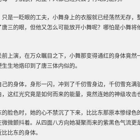
，只是一眨眼的工夫，小舞身上的衣服就已经荡然无存，
了唐三的眼，但他又怎么可能放开小舞呢？哪怕是小舞将
关前上演，在万众瞩目之下，小舞那变得通红的身体竟然
硬生生地烙印到了唐三体内似的。
自己的身体，身形一闪，冲到了千仞雪身边，千仞雪充满
白，这红光究竟是如何而来的能量，竟然连她的神级攻击
东的脸色时，她的心不禁沉了下来，比比东那原本惨绿色
在微微颤抖着。从四面八方向她凝聚而来的紫黑色气流更
近比比东的身体。