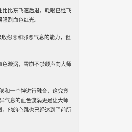
住比比东飞速后退，眨眼已经飞
层强烈血色红光。
吸收怨念和邪恶气息的能力，但
血色漩涡，雪崩不禁颤声向大师
能够和一个神进行融合，这究竟
奇异气息的血色漩涡更是让大师
烈，他的心跳也已经达到了前所