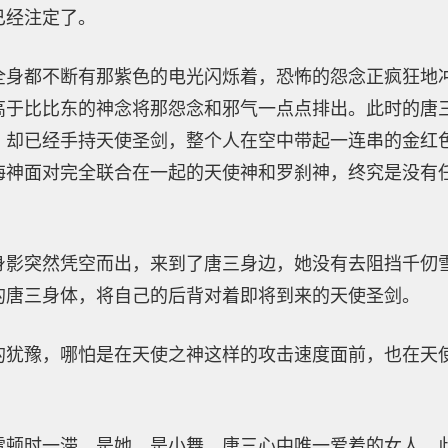
已经注定了。
全身都不断有那紫色的电光闪烁着，恐怖的怨念正疯狂地
高于比比东的神念将那怨念和邪气一点点排出。此时的唐
，却已经手持天使圣剑，整个人在空中带起一连串的金红
海神面对完全联合在一起的天使神和罗刹神，终究是没有
身影突然凭空而出，来到了唐三身边，她没有去阻挡千仞
的唐三身体，将自己的后背对着即将到来的天使圣剑。
的犹豫，哪怕是在天使之神这样的攻击速度面前，也在天
雪顿时一滞，是她，是小舞，唐三心中唯一爱着的女人。