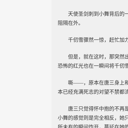
天使圣剑刺到小舞背后的
阻隔在外。
千仞雪骤然一惊，赶忙加
但是，就在这时，那突然
恐怖的红光也在一瞬间将千仞
嘶——，原本在唐三身上
本已经充满死志的对望不禁都
唐三只觉得怀中抱的不再
小舞的感觉则是完全相反，她
所未有的瞬间炸开，蔓延在她