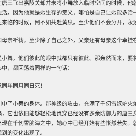
在唐三飞出嘉陵关却并未将小舞放入临时空间的时候，他
独活。因为他就是她生存的意义，哪怕是自己让她能多活
正来临的时候，倒不如共赴黄泉。至少他们不会分开，永
和母亲祈祷，至少除了自己之外，父亲还有母亲这个牵挂
是小舞，他们彼此的眼中就都只有彼此。那轰然而来，要
心中，都回荡着同样的一句话：
求同年同月同日死！
刺中了小舞的身体。那神级的攻击，充满了千仞雪嫉妒火
隔，它也依旧能够轻松地贯穿已经没有多余防御力的唐三
出现在千仞雪脑海之中，她心中已经开始有些怅然若失。
想到的变化出现了。