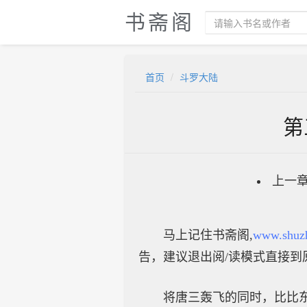
书斋阁
首页
斗罗大陆
第
上一
马上记住书斋阁,
www.shuz
告，建议退出阅/读模式直接到
将唐三轰飞的同时，比比