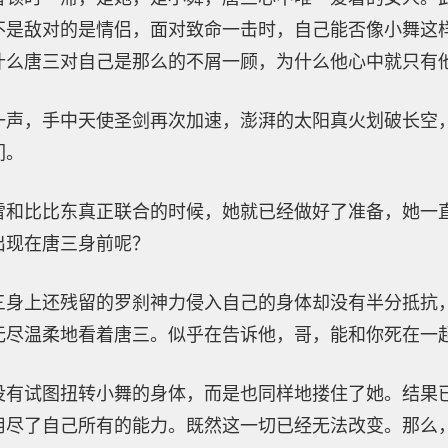
不是敌对的是情侣，面对致命一击时，自己能否像小舞这
什么唐三对自己是那么的不屑一顾，为什么他心中就只有
一声，手中天使圣剑再次加速，澎湃的太阳真火划破长空
们。
雪和比比东真正联合的时候，她就已经做好了准备，她一
出现在唐三身前呢？
三身上还残留的罗刹神力侵入自己的身体却没有半分抵抗
无尽温柔地看着唐三。似乎在告诉他，哥，能和你死在一
没有试图扭转小舞的身体，而是也同样地搂住了她。结果
用尽了自己所有的能力。既然这一切已经无法改变。那么