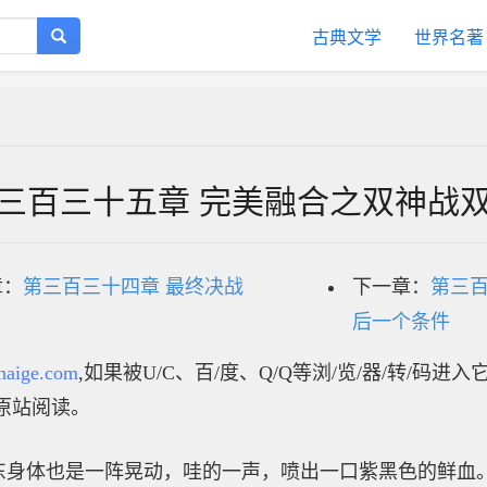
古典文学
世界名著
三百三十五章 完美融合之双神战
章：
第三百三十四章 最终决战
下一章：
第三百
后一个条件
haige.com
,如果被U/C、百/度、Q/Q等浏/览/器/转/码进
原站阅读。
东身体也是一阵晃动，哇的一声，喷出一口紫黑色的鲜血