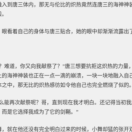
融入到唐三体内，那无与伦比的炽热竟然连唐三的海神神
般。
，眼看着自己的身体与唐三贴合，她的眼中却渐渐流露出
事？难道，你又向我献祭了？”唐三想要抗拒这炽热的力量
上的海神神装也正在一点一滴的崩溃，一块一块地融入自
体之中，那无比的炽热感彷如令他自己也完全燃烧了似的
怎么能再次献祭呢？哥，直到现在我才明白。还记得当初
，而是它选择我成为了它的剑鞘。”
舞，就在他还没有完全明白过来的时候，小舞却猛的张开