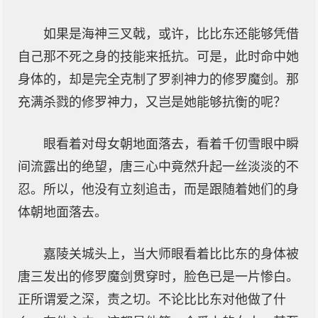
如果是海神三叉戟，或许，比比东还能够凭借
自己那不死之身的技能来抵抗。可是，此时命中她
身体的，却是完全克制了罗刹神力的修罗魔剑。那
充满杀戮的修罗神力，又岂是她能够抗衡的呢？
眼看着对母女朝地面落去，看着千仞雪眼中瞬
间流露出的绝望，唐三心中竟然升起一丝淡淡的不
忍。所以，他没有立刻追击，而是跟随着她们的身
体朝地面落去。
嘉陵关城头上，当大师眼看着比比东的身体被
唐三发出的修罗魔剑贯穿时，脸色已是一片惨白。
正所谓爱之深，责之切。不论比比东对他做了什