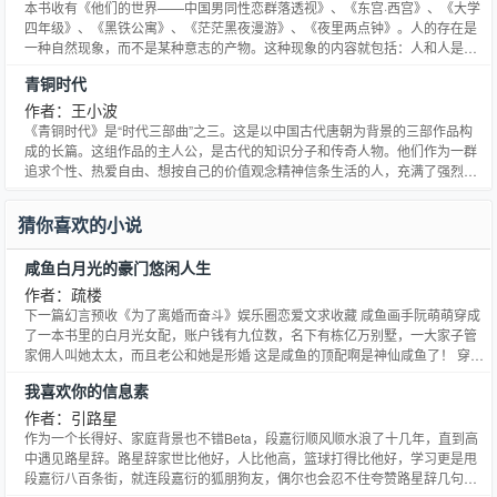
本书收有《他们的世界——中国男同性恋群落透视》、《东宫·西宫》、《大学
四年级》、《黑铁公寓》、《茫茫黑夜漫游》、《夜里两点钟》。人的存在是
一种自然现象，而不是某种意志的产物。这种现象的内容就包括：人和人是不
一样的，有性别之分，贤愚之分，还有和异性恋之分，这都是自然的现象。把
青铜时代
屋于自然的现象叫做“丑恶”，不是一种郑重的态度。
作者：王小波
《青铜时代》是“时代三部曲”之三。这是以中国古代唐朝为背景的三部作品构
成的长篇。这组作品的主人公，是古代的知识分子和传奇人物。他们作为一群
追求个性、热爱自由、想按自己的价值观念精神信条生活的人，充满了强烈的
创造欲望和人道需求，但被当时的权力斗争控制和扭曲了心态与行状、竟将智
慧和爱情演变为滑稽闹剧。作者在这部长篇中，借助才子佳人、夜半私奔、千
猜你喜欢的小说
里寻情、开创伟业等风华绝代的唐朝秘传故事，将今伯爱情与唐人传奇相拼
贴，使唐人传奇现代化，在其中贯注现代情趣，并通过对似水流年的追述，让
咸鱼白月光的豪门悠闲人生
历史艺术相融合，最终确立了对生命终极价值的体认，引出了一种由叙事者随
心所欲地穿行于古今中外的对话体叙述方式。
作者：疏楼
下一篇幻言预收《为了离婚而奋斗》娱乐圈恋爱文求收藏 咸鱼画手阮萌萌穿成
了一本书里的白月光女配，账户钱有九位数，名下有栋亿万别墅，一大家子管
家佣人叫她太太，而且老公和她是形婚 这是咸鱼的顶配啊是神仙咸鱼了！ 穿书
还附赠美颜效果，让她前凸后翘，美颜爆表，娇娇妖妖，emmm所以说是让她
我喜欢你的信息素
从咸鱼变成咸金鱼么？ 然而这还只是开始。 豪门总裁一进门，看到床纱里躺着
一条勾魂醉酒的美咸鱼。 形婚什么的，爱谁谁吧。 几个月后，阮萌萌摸着越来
作者：引路星
越圆的肚子想，事情的发展不大对啊 注意：傻白甜生包子苏爽文，女主事业线
作为一个长得好、家庭背景也不错Beta，段嘉衍顺风顺水浪了十几年，直到高
漫画和演戏。1v1 沙雕作者沙雕文本小说网提供疏楼著作的咸鱼白月光的豪门
中遇见路星辞。路星辞家世比他好，人比他高，篮球打得比他好，学习更是甩
悠闲人生最新章节，咸鱼白月光的豪门悠闲人生全文免费阅读，咸鱼白月光的
段嘉衍八百条街，就连段嘉衍的狐朋狗友，偶尔也会忍不住夸赞路星辞几句。
豪门悠闲人生无弹窗清爽阅读体验！