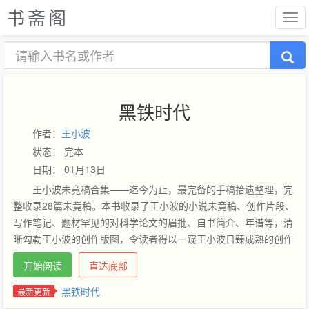
书斋阁
黑铁时代
作者：
王小波
状态： 完本
日期： 01月13日
王小波未竟稿合集——迄今为止，最完备的手稿拾遗整理，完
整收录28篇未竟稿。本书收录了王小波的小说未竟稿、创作片段、
写作笔记、题材罕见的对科学论文的眉批、自书简介、年谱等，清
晰勾勒王小波的创作版图，令读者得以一窥王小波日臻成熟的创作
过程。…
开始阅读
直达底部
黑铁时代
最新更新