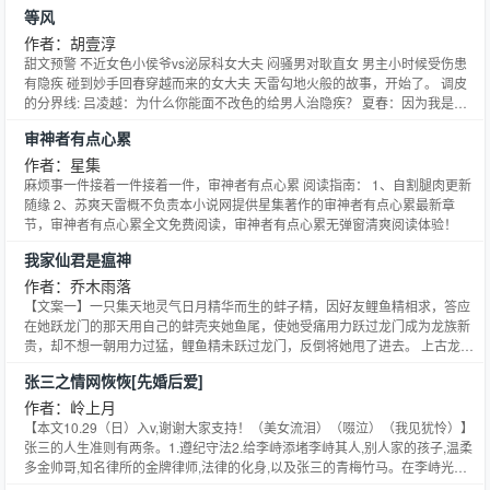
最重要的是，段嘉衍盯上的姑娘，坦言自己喜欢校草路星辞多年了。段嘉衍从
等风
此单方面看不顺眼路星辞，直到有一天，他拿到了自己最新的体检报告。他是
个分化迟了的Omega，因为分化得太晚，人给憋坏了，Alpha一靠近段嘉衍就
作者：胡壹淳
会浑身疼痛想揍人。他对所有Alpha的信息素过敏，除了路星辞。
甜文预警 不近女色小侯爷vs泌尿科女大夫 闷骚男对耿直女 男主小时候受伤患
有隐疾 碰到妙手回春穿越而来的女大夫 天雷勾地火般的故事，开始了。 调皮
的分界线: 吕凌越：为什么你能面不改色的给男人治隐疾？ 夏春：因为我是专
业医生啊。 吕凌越：专业医生就能忽略性别么 夏春：是啊，在我眼里，你们都
审神者有点心累
是行走的标本 吕凌越： 预收新文： 《重生之声声撩人》 姐弟恋 (无血缘) 病娇
狼系男主vs欢脱大条女主 安笙两辈子走过最长的路就是长笙铺的套路 13岁和
作者：星集
长笙同床的时候，安笙觉着没什么 15岁和长笙同床的时候，安笙也觉着没什么
麻烦事一件接着一件接着一件，审神者有点心累 阅读指南： 1、自割腿肉更新
17岁和长笙同床的时候，安笙知道弟弟长大了 长笙的套路剧场: 长笙:安笙，他
随缘 2、苏爽天雷概不负责本小说网提供星集著作的审神者有点心累最新章
们说我无能 安笙:谁在那胡说八道，你哪无能了？ 长笙:那你让我试试。 安笙:试
节，审神者有点心累全文免费阅读，审神者有点心累无弹窗清爽阅读体验！
试？怎么试？ 长笙一翻身压住了她，身体力行 后来安笙再也无法纯洁地理解
我家仙君是瘟神
“试试”这两个字本小说网提供胡壹淳著作的等风最新章节，等风全文免费阅
读，等风无弹窗清爽阅读体验！
作者：乔木雨落
【文案一】一只集天地灵气日月精华而生的蚌子精，因好友鲤鱼精相求，答应
在她跃龙门的那天用自己的蚌壳夹她鱼尾，使她受痛用力跃过龙门成为龙族新
贵，却不想一朝用力过猛，鲤鱼精未跃过龙门，反倒将她甩了进去。 上古龙族
绝迹，众仙守在龙门处等着新晋之贵，不成想鲤鱼族的正主未见着，倒上来了
张三之情网恢恢[先婚后爱]
个蚌子精。 众仙失望之余随便给她指派了个去处。 蚌子精内心：你们把我安排
到这瘟神府上问过我意见没有！ 【文案二】凡尘一世，苏辞昔逗弄不谙世事的
作者：岭上月
小蚌精，告知她自己身体不舒服或许抱一下就好了，小蚌精很是乖巧的让他抱
【本文10.29（日）入v,谢谢大家支持！（美女流泪）（啜泣）（我见犹怜）】
了。 一朝回了上界，苏辞昔失了当初在凡间的神识记忆，变回往日那冷面瘟神
张三的人生准则有两条。1.遵纪守法2.给李峙添堵李峙其人,别人家的孩子,温柔
凔屺，面对被指派到自己府上的小蚌精都不正眼瞧一下，却不想那丫头在他旧
多金帅哥,知名律所的金牌律师,法律的化身,以及张三的青梅竹马。在李峙光彩
疾发作之时很是认真的问道“仙君可要抱一抱若凝？” 凔屺冷声道了句“滚出去”
绚烂的人设衬托下,张三就是一个普通守法小市民。直到有一天李峙突然和她求