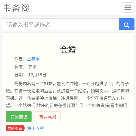
书斋阁
金婚
作者：
王宛平
状态： 完本
日期： 12月18日
梅梅领着两三个姐妹，怒气冲冲地，一路奔跑进了工厂的筒子
楼。在这一伙姑娘的后面，还追着一个姑娘，她叫文丽，是梅梅的
表姐。这一伙姑娘冲上楼梯，冲进楼道，一个个在楼道里左右张
望。一个姑娘问:姓庄的新房在哪儿啊？另一个姑娘说:有喜字的门
就准是。此时的大庄，被工友们催促着，正和新娘子在咬苹果。今
开始阅读
直达底部
天是大庄结婚的日子，大庄的新娘子是个东北农村姑娘。在工友们
的哄笑声中，正准备和新娘子亲嘴的大庄亲不成了。他的房门突然
第十五章
最新更新
被人一脚踹开了。接着就是一声尖叫:姓庄的！你个大流氓！…