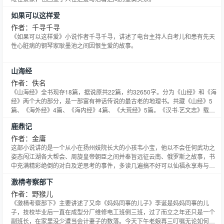
攻x著名花瓶流量小生受】√ 星际【残疾阴郁帝国将军攻x精神力强大医生受】
进行中 现代都市【失眠症霸道总裁攻xASMR助眠网红主播受】 更多世界待开
如果可以这样爱
发中。 入坑指南：1、披着治病的外皮，实际上是篇逆袭打脸苏爽微沙雕风甜
作者：千寻千寻
文~主线恋爱，辅线打脸虐渣重回巅峰。 2、各种身心残废的强大攻x貌美武力
《如果可以这样爱》小说作者千寻千寻，讲述了电台主持人白考儿和患有先天
值爆表小天使受，受就是攻的救赎，无论是身体上还有心灵上。攻从始至终都
性心脏病的钢琴家耿墨池之间因恨生爱的故事。
是一个人，全文1v1甜宠不动摇。 3、每晚21点日更，特殊情况会提前请假，
其他时候看见更新是在捉虫。 —————————————— 我的下一本接档
苏爽星际小甜饼《和流量明星合约结婚了》开始连载啦，喜欢的可以进我作者
山海经
专栏先点点收藏！~ 爱你们么么哒=3= 文案： 天才科学家霍砚执，尚未成年就
作者：佚名
创造了联邦唯一一架SSS级机甲，20岁时，名字已被写进联邦历史教科书。 但
《山海经》全书现存18篇，据说原共22篇，约32650字。分为《山经》和《海
这位天才科学家，有一个不为人知的秘密——他是流量巨星盛齐的资深骨灰
经》两个大的部分，是一部富有神话传说的最古老的地理书。共藏《山经》5
粉。 突如其来的一纸婚约，霍砚执和盛齐被拉到了一起。 一时间，身边的朋友
篇、《海外经》4篇、《海内经》4篇、《大荒经》5篇。《汉书·艺文志》载此
全部炸锅，亲朋好友个个好奇得要命。 被摁头结婚的盛齐对这位天才少年嫌弃
书时作13篇，未把《大荒经》和《海内经》计算在内，也有人认为这5篇是西
得要命，面对好友的质问，他冷漠地回应： 父母之命媒妁之言，没感情，再问
鹿鼎记
汉刘向父子校书时所增加的。全书内容，以《山经》5篇和《海外经》4篇作为
自杀。 一年后—— 记者：传闻你们是合约结婚，您很讨厌您的法定伴侣？ 盛
一组；《海内经》4篇作为一组；而《大荒经》4篇以及书末《海内经》1篇又
作者：金庸
齐：你哪家报社的？造谣诽谤了解一下？ 记者：您能描述一下您的另一半吗？
作为一组。每组的组织结构，自具首尾，前后贯串，有纲有目。《山经》的一
这部小说讲的是一个从小在扬州妓院长大的小孩韦小宝，他以不会任何武功之
以您如今在娱乐圈的地位，是否会觉得他配不起你？ 盛齐：那架悬浮车，我家
组，依南、西、北、东、中的方位次序分篇，每篇又分若干节，前一节和后一
姿态闯江湖各大帮会、周旋皇帝朝臣之间并奉旨远征云南、俄罗斯之故事，书
砚执研发的！那台机甲，我家砚执拿了全星际的奖，还有联邦历史教科书你知
节又用有关联的语句相承接，使篇节间的关系表现的非常清楚。《山经》主要
中充满精彩绝倒的对白及逆思考的事件，多读几遍搞不好可以仙福永享寿与天
道吗？我家砚执在上面有 霍砚执（脸爆红）：行了你快闭嘴！ 本文又名《和自
记载山川地理，动植物和矿物等的分布情况；《海经》中的《海外经》主要记
齐呢！韦小宝笑称自己＂不学无术却处处有术＂，却靠着这不学之术在太监、
己暗恋的爱豆结婚是种什么样的体验》《今天又是吹爆我家小天才的一天》
激棈考察部下
载海外各国的奇异风貌；《海内经》主要记载海内的神奇事物；《大荒经》主
钦命大臣、帮会堂主、和尚、甚至七个美女的共同老公这些职务上胜任愉快。
《如何假装结婚对象不是自己爱豆》 入坑指南： 1、打脸真香狼狗流量巨星攻
要记载了与黄帝、女娲和大禹等有关的许多重要神话资料。反映了中华民族的
这样得人挑战了真实的人性，说明武功和权力不是这世上唯一可取之道，并大
作者：野猴儿
vs逻辑十级老干部科学家粉丝受 两个八竿子打不着、生活习惯完全相反的人，
英雄气概。
大推翻前面几部那样摧心裂肺的爱情观念，来了个七美大团圆，人人都有奖！
因为一纸婚姻绑在一起，不由自主被彼此吸引、 慢慢靠近的故事。 2、十分后
《激棈考察部下》主要讲述了又命《妈妈同事的儿子》李诞是妈妈同事的儿
金庸先生将韦小宝的个人经历与历史密密切合，大玩历史哈哈镜的手法，令人
期的时候有包子情节，不是攻受自己生，高科技解决一切烦恼。应该不影响观
子，技校毕业后一直在成型分厂维修电工班倒三班，过了而立之年还只是一个
赞叹，几乎信以为真，而小宝的做人方法及毫不留情的揭出人生各阶层黑暗面
看，但还是先排个雷。 —————————— 最后断头推荐一下基友的连载文
副班长，在家里没少遭当会计妻子的数落。今天下午老娘再三叮嘱无论如何要