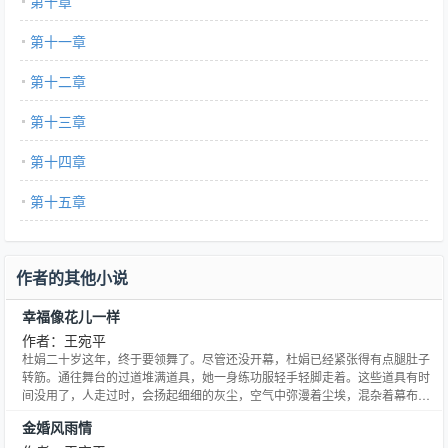
第十章
第十一章
第十二章
第十三章
第十四章
第十五章
作者的其他小说
幸福像花儿一样
作者：王宛平
杜娟二十岁这年，终于要领舞了。尽管还没开幕，杜娟已经紧张得有点腿肚子
转筋。通往舞台的过道堆满道具，她一身练功服轻手轻脚走着。这些道具有时
间没用了，人走过时，会扬起细细的灰尘，空气中弥漫着尘埃，混杂着幕布木
头干燥陈旧的气息。杜娟走着，心安静下来，这是她熟悉的气息。多年后，当
金婚风雨情
她离开舞台很久，会忽然间嗅到这种气息，整个人怔住，不知身在何处。她没