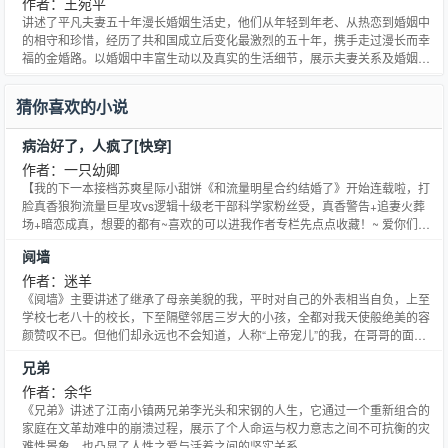
有换舞鞋，那双军用胶鞋舞动起来，木板发出吱吱嘎嘎的响声，格外刺耳。她
作者：王宛平
甩掉鞋赤着脚跑来跑去，黑暗中舞台显得空旷陌生。
讲述了平凡夫妻五十年漫长婚姻生活史，他们从年轻到年老、从热恋到婚姻中
的相守和珍惜，经历了共和国成立后变化最激烈的五十年，携手走过漫长而幸
福的金婚路。以婚姻中丰富生动以及真实的生活细节，展示夫妻关系及婚姻生
活的本质：爱情与婚姻都是需要精心呵护经营的。他们经历婚姻家庭及时代变
迁带给他们的种种困惑与烦恼，他们遇到的困难以及思考，更可以引发婚姻内
猜你喜欢的小说
各个年龄层的共鸣，在时代变迁中再次为婚姻、爱情和家庭寻求一个完美的答
案。1958 年，28岁的志愿军英雄营长耿直邂逅22岁的美丽女医生舒曼，英雄
病治好了，人疯了[快穿]
美女一见钟情，耿直为与资本家的女儿舒曼结婚，忍痛脱掉军装，放弃大好前
程；文革期间，缺少政治经验的舒曼时常使自己和家庭陷入危机，耿直为了妻
作者：一只幼卿
子家庭，毅然舍弃政治前途；与舒曼结合使耿直人生从此改变，但耿直一生无
【我的下一本接档苏爽星际小甜饼《和流量明星合约结婚了》开始连载啦，打
怨无悔。舒曼对耿直的情感则经历着崇拜、淡漠、尊重到最后的幸福相守。他
脸真香狼狗流量巨星攻vs逻辑十级老干部科学家粉丝受，真香警告+追妻火葬
们从年轻到年老，从相知到相爱，从热恋到婚姻中柴米油盐锅碗瓢盆，以及为
场+暗恋成真，想要的都有~喜欢的可以进我作者专栏先点点收藏！~ 爱你们么
人父母直至祖父母，从浪漫激情到温馨柔情到相濡与沫，携手走过浪漫传奇也
么哒=3=】 文案： 正在休年假的江与白，突然收到一条消息。 【007号员工江
阋墙
充满坎坷五十年婚姻路。
与白，现在由时空局系统向您发布一个紧急任务：因主神系统受损，不同世界
的气运之子都染上了不治之症，引起了剧情大乱。为了维护宇宙稳定，你需要
作者：迷羊
去不同的世界给男主治病，矫正剧情，使他们重返主角之路。】 于是他一路披
《阋墙》主要讲述了继承了母亲美貌的我，平时对自己的外表相当自负，上至
星戴月、斩尽荆棘，仿佛天神降临般出现在一个个落魄主角面前，陪伴他们度
学校七老八十的校长，下至隔壁邻居三岁大的小孩，全都对我天使般绝美的容
过了人生中最难熬的时光，成为了主角们心里挥之不去的白月光、朱砂痣。 听
颜赞叹不已。但他们却永远也不会知道，人称“上帝宠儿”的我，在哥哥的面前
起来风光无限，做起来也个鬼！ 系统：天亮之前在这20个垃圾桶里翻出主角妈
却只有满腔的自惭形秽。每当哥哥用那种仿佛是看“垃圾”的眼光不屑地瞥过
兄弟
妈留给他唯一的遗物，才能获得治愈药剂。 江与白穿着奢华高定捂着鼻子翻了
我，我就不由得怨恨起上帝，为何不将我生得更加美丽、更加讨哥哥欢心，让
一夜垃圾堆，找到遗物的时候已经灰头土脸，最后路边热心市民以为他是乞
他的目光能在我身上多做停留。而今晚，我的梦想终于实现了，沐浴在哥哥肆
作者：余华
丐，给了他一个馒头。 系统：立刻吻主角10下，才能获得治愈药剂。 终于忍
无忌惮的注视中，我的体内涌起莫名的悸动
《兄弟》讲述了江南小镇两兄弟李光头和宋钢的人生，它通过一个重新组合的
耐不下去的江与白冷笑：这病别治了，我给他一拳让他直接安乐吧。
家庭在文革劫难中的崩溃过程，展示了个人命运与权力意志之间不可抗衡的灾
——————每个世界小目录在此—————— 娱乐圈【寡言多疑厌食症影帝
难性景象，也凸显了人性之爱与活着之间的坚实关系。