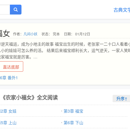
古典文
福女
作者：
凡间小妖
状态： 完本
日期： 01月12日
带逆天福运，成为小地主的故事 福宝出生的时候，老张家一二十口人看着
么小的娃娃可怎么养的活。 结果后来福宝顺利长大，运气逆天，一家人笑
我家福宝就是厉害。…
直达底部
06章 番外1
《农家小福女》全文阅读
升序↑
第2章 女娃
第3章 福宝
第5章 上山
第6章 下山