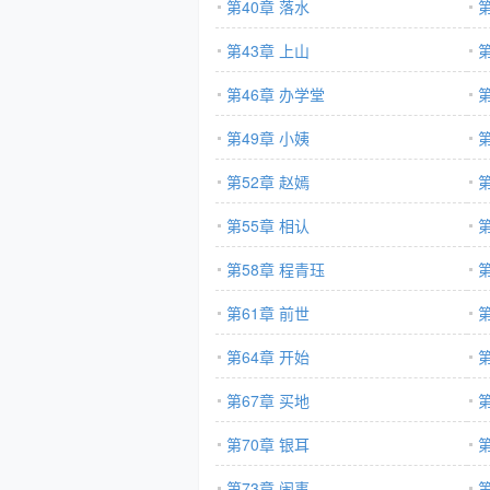
第40章 落水
第
第43章 上山
第
第46章 办学堂
第
第49章 小姨
第
第52章 赵嫣
第55章 相认
第
第58章 程青珏
第
第61章 前世
第
第64章 开始
第67章 买地
第
第70章 银耳
第
第73章 闹事
第