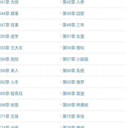
41章 大闹
第42章 人参
44章 婚事
第45章 回家
47章 找事
第48章 三年
50章 逃学
第51章 女童
第53章 王大夫
第54章 相似
56章 危险
第57章 小姐姐
59章 来人
第60章 系统
62章 入冬
第63章 做梦
第65章 程青珏
第66章 昏迷
68章 树苗
第69章 种果树
71章 交易
第72章 来信
74章 分家
第75章 痕迹