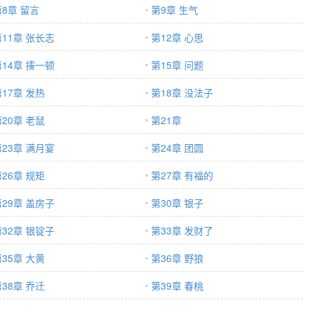
第8章 留言
第9章 生气
第11章 张长志
第12章 心思
第14章 揍一顿
第15章 问题
17章 发热
第18章 没法子
20章 老鼠
第21章
第23章 满月宴
第24章 团圆
26章 规矩
第27章 有福的
第29章 盖房子
第30章 银子
第32章 银锭子
第33章 发财了
35章 大黄
第36章 野狼
38章 乔迁
第39章 春桃