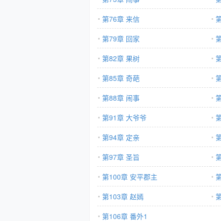
第76章 来信
第
第79章 回家
第
第82章 果树
第
第85章 奇葩
第
第88章 闹事
第
第91章 大爷爷
第94章 定亲
第
第97章 圣旨
第
第100章 安平郡主
第
第103章 赵嫣
第
第106章 番外1