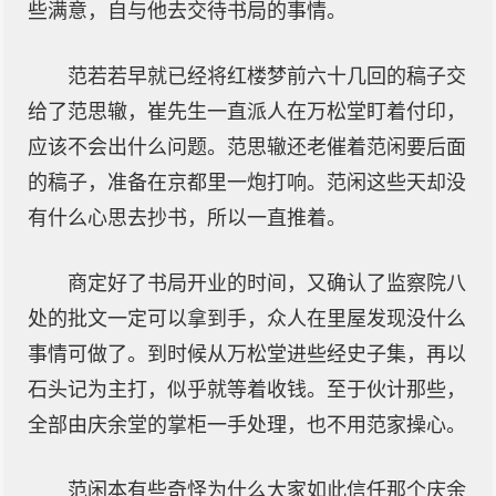
些满意，自与他去交待书局的事情。
范若若早就已经将红楼梦前六十几回的稿子交
给了范思辙，崔先生一直派人在万松堂盯着付印，
应该不会出什么问题。范思辙还老催着范闲要后面
的稿子，准备在京都里一炮打响。范闲这些天却没
有什么心思去抄书，所以一直推着。
商定好了书局开业的时间，又确认了监察院八
处的批文一定可以拿到手，众人在里屋发现没什么
事情可做了。到时候从万松堂进些经史子集，再以
石头记为主打，似乎就等着收钱。至于伙计那些，
全部由庆余堂的掌柜一手处理，也不用范家操心。
范闲本有些奇怪为什么大家如此信任那个庆余