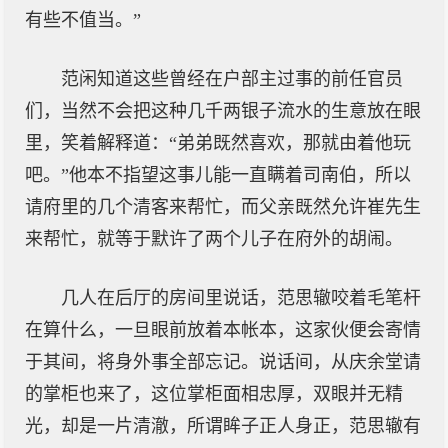
有些不值当。”
范闲知道这些曾经在户部主过事的前任官员
们，当然不会把这种几千两银子流水的生意放在眼
里，笑着解释道：“弟弟既然喜欢，那就由着他玩
吧。”他本不指望这事儿能一直瞒着司南伯，所以
请府里的几个清客来帮忙，而父亲既然允许崔先生
来帮忙，就等于默许了两个儿子在府外的胡闹。
几人在后厅的房间里说话，范思辙咬着毛笔杆
在算什么，一旦眼前放着本帐本，这家伙便会寄情
于其间，将身外事全部忘记。说话间，从庆余堂请
的掌柜也来了，这位掌柜面相忠厚，双眼并无精
光，却是一片清澈，所谓眸子正人身正，范思辙有