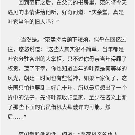
回到范府之后，在父亲的书房里，范闲将今天
遇见的事情讲给他听，好奇问道：“庆余堂，真是
叶家当年的旧人吗？”
“当然是。”范建捋着颌下短须，似乎在回忆过
往，悠悠说道：“这些人其实很不简单，当年都是
叶家分驻各州的大掌柜，只不过你母亲当年得罪了
权贵，遭了不幸。你也知道当年的叶家是何等样的
风光，朝廷一时间也有些慌神，如果叶家倒了，这
庆国只怕也要乱上好几十年。所以最后想出了一个
折中的法子，先将叶家收归皇家，至少在名义上断
了那些下面的官员借机大肆敲诈的可能，然
后……”
范闲截断他的话，问道：“杀死母亲的仇人，