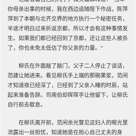
你母亲出事的时候，我在西边追随陛下作战，陈萍
萍到了本朝与北齐交界的地方执行一个秘密任务，
半途才明白过来折返京都，所以才会有这种事情发
生。如果我们都已经回到了京都，还让这些人被杀
了，你也未免太低估了你父亲的力量。”
柳氏在外面敲了敲门，父子二人停止了谈话，
范建让她进来。看见柳氏手上端的那碗果浆，范闲
才知道夜已经深了，已经到了父亲入睡的时辰，站
起来准备告辞。司南伯却挥挥手让他留下，让柳氏
自行前去歇息。
在柳氏离开前，范闲余光瞥见这妇人的眼光里
流露出一丝担忧，知道她是在担心自己丈夫的身