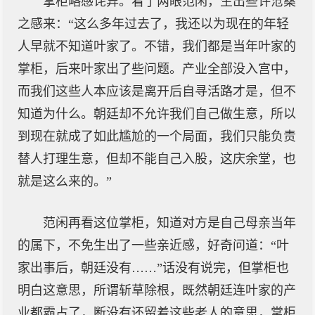
掌柜略感诧异。看了两眼范闲，生出些许沧桑
之感来：“这么多年过去了，我还以为现在的年轻
人早就不知道叶家了。不错，我们都是当年叶家的
掌柜，后来叶家出了些问题。产业全部没入宫中，
而我们这些人本应该是离开后自寻活路才是，但不
知道为什么。朝廷却不允许我们自己做生意，所以
到现在就成了如此尴尬的一个局面，我们只能负责
替人打理生意，但却不能自己入股，这庆余堂，也
就是这么来的。”
范闲再看这位掌柜，知道对方是自己母亲当年
的属下，不免生出了一些亲近感，好奇问道：“叶
家出事后，朝廷没有……”话没有说完，但掌柜也
明白这意思，所谓斩草除根，既然朝廷连叶家的产
业都霸占了，断没有还留着这些老人的意思，掌柜