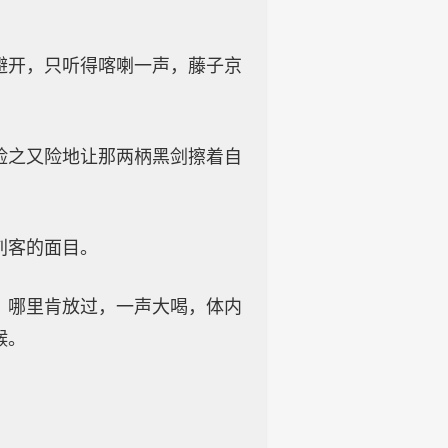
避开，只听得喀喇一声，藤子京
险之又险地让那两柄黑剑擦着自
刺客的面目。
，哪里肯放过，一声大喝，体内
喉。