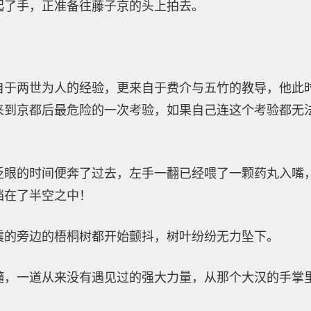
起了手，正准备往藤子京的头上拍去。
自于两世为人的经验，更来自于费介与五竹的教导，他此
来到京都后最危险的一次考验，如果自己连这个考验都无
。
眨眼的时间便奔了过去，左手一翻已经喂了一颗药丸入嘴
挡在了半空之中！
震的旁边的梧桐树都开始颤抖，树叶纷纷无力坠下。
髓，一道从来没有遇见过的强大力量，从那个大汉的手掌