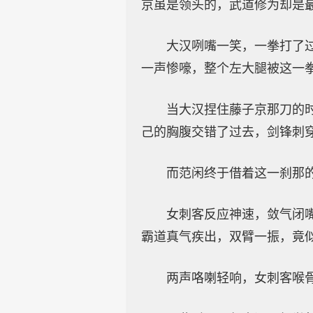
京虽是领头的，武道修为却是
大汉咧嘴一笑，一拳打了
一声惨嚎，整个左大腿被这一
当大汉捏住藤子京那刀的
己的胸腹交错了过去，剑锋刺
而范闲终于借着这一刹那
女刺客反应神速，敛气闭
霸道真气疾出，双臂一振，竟
两声咯喇轻响，女刺客喉