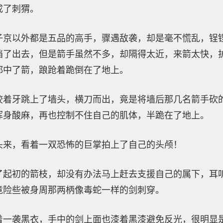
成了刺猬。
子京以外都是五品的高手，骤遇敌袭，却是毫不慌乱，锃
挡了出去，但是箭手虽然不多，却隔得太近，来箭太快，
都中了箭，踉跄着跪倒在了地上。
咬着牙跳上了墙头，横刀而出，竟是将墙后那几名箭手砍
浑身酸麻，再也控制不住自己的肌体，半跪在了地上。
头来，看着一双恐怖的巨掌拍上了自己的头颅！
了起初的箭枝，却没有办法马上赶去支援自己的属下，耳
竟险些被身周那两柄像毒蛇一样的剑刺穿。
着一袭黑衣，手中的剑上面也漆着黑漆避免反光，很明显