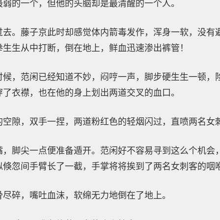
最弱的一个，但他的头脑却是最清醒的一个人。
过去。藤子京此时却感觉体内箭毒发作，浑身一软，没有
拳生生从中打断，倒在地上，鲜血迅速渗出裤管！
时候，范闲已经知道不妙，闷哼一声，脚步硬生生一顿，
穿了衣襟，也在他的身上划出两道交叉的血口。
的空隙，双手一捏，两道粉红色的轻烟闪过，直喷两名女
嘴，脚尖一点便准备遁开。范闲好不容易寻到这么个机会
似倏忽间手臂长了一截，手掌将将挨到了两名女刺客的咽
骨尽碎，嘴吐血沫，软绵无力地倒在了地上。