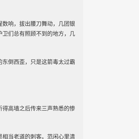
锃数响，拔出腰刀舞动，几团银
护卫们总有照顾不到的地方，几
的东倒西歪，只是这箭毒太过霸
听得高墙之后传来三声熟悉的惨
是相当老道的刺客。范闲心里清