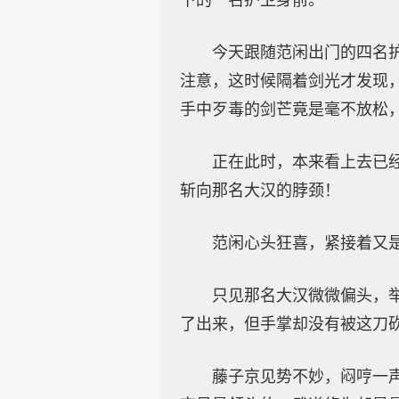
下的一名护卫身前。
今天跟随范闲出门的四名
注意，这时候隔着剑光才发现
手中歹毒的剑芒竟是毫不放松
正在此时，本来看上去已
斩向那名大汉的脖颈！
范闲心头狂喜，紧接着又
只见那名大汉微微偏头，
了出来，但手掌却没有被这刀
藤子京见势不妙，闷哼一