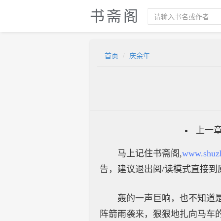
书斋阁
首页
庆余年
上一
马上记住书斋阁,
www.shuz
告，建议退出阅/读模式直接到
轰的一声巨响，也不知道
阵箭雨袭来，狠狠地扎向马车