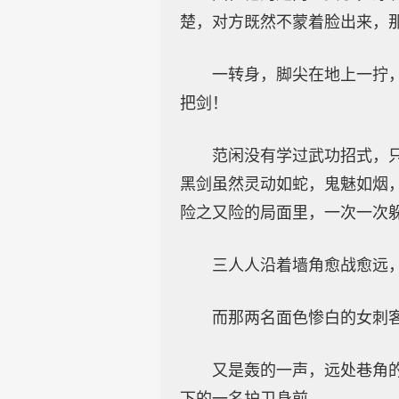
楚，对方既然不蒙着脸出来，
一转身，脚尖在地上一拧
把剑！
范闲没有学过武功招式，
黑剑虽然灵动如蛇，鬼魅如烟
险之又险的局面里，一次一次
三人人沿着墙角愈战愈远
而那两名面色惨白的女刺
又是轰的一声，远处巷角