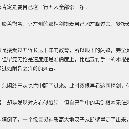
那肯定是要自己这一行五人全部杀干净。
，膝盖微弯，让左侧的那柄剑擦着自己地左胸过去，紧接
只是接受过五竹长达十年的教育，所以眼下的闪躲，完全
，但毕竟无论是速度还是准确度上，比起五竹手中的木棍
躲过如附骨之疽般的刺击。
，范闲终于从惊慌中醒了过来。此时双眼再看这两柄剑，
客，却是发现对方看似狼狈，但自己手中的黑剑根本无法
的墙倒了，一个像巨灵神般高大地汉子从断壁里走了出来