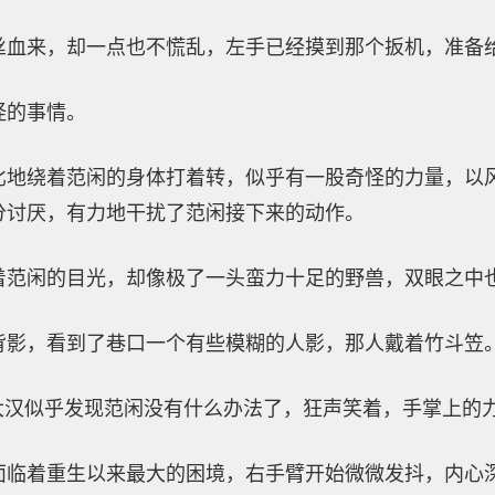
丝血来，却一点也不慌乱，左手已经摸到那个扳机，准备
怪的事情。
比地绕着范闲的身体打着转，似乎有一股奇怪的力量，以
分讨厌，有力地干扰了范闲接下来的动作。
着范闲的目光，却像极了一头蛮力十足的野兽，双眼之中
背影，看到了巷口一个有些模糊的人影，那人戴着竹斗笠
”大汉似乎发现范闲没有什么办法了，狂声笑着，手掌上的
面临着重生以来最大的困境，右手臂开始微微发抖，内心