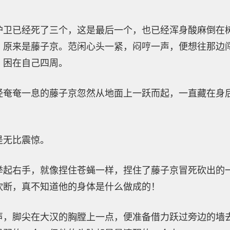
护卫已经死了三个，这是最后一个，也已经浑身酸麻倒在
，原来是藤子京。范闲心头一紧，闷哼一声，便想往那边
，困在自己四周。
经奄奄一息的藤子京忽然从地面上一跃而起，一直藏在身
是无比震惊。
举起右手，就像捏住苍蝇一样，捏住了藤子京冒死砍出的
砍断，真不知道他的身体是什么做成的！
声，脚尖在大汉的胸膛上一点，便准备借力跃过旁边的墙