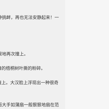
种挑衅，再也无法安静起来！一
。
狠地再次撞上。
舞的梧桐树叶撕的粉碎。
腹上。大汉脸上浮现出一种很奇
而大手如蒲扇一般狠狠地扇在范