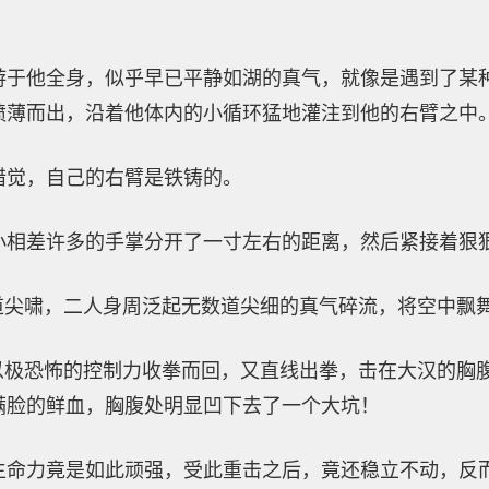
游于他全身，似乎早已平静如湖的真气，就像是遇到了某
喷薄而出，沿着他体内的小循环猛地灌注到他的右臂之中
错觉，自己的右臂是铁铸的。
小相差许多的手掌分开了一寸左右的距离，然后紧接着狠
数道尖啸，二人身周泛起无数道尖细的真气碎流，将空中飘
，以极恐怖的控制力收拳而回，又直线出拳，击在大汉的胸
满脸的鲜血，胸腹处明显凹下去了一个大坑！
生命力竟是如此顽强，受此重击之后，竟还稳立不动，反