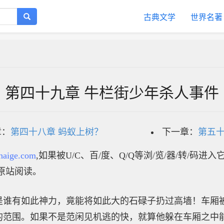
古典文学
世界名著
第四十九章 牛栏街少年杀人事件
章：
第四十八章 蚂蚁上树？
下一章：
第五十
haige.com
,如果被U/C、百/度、Q/Q等浏/览/器/转/码进
原站阅读。
是谁有如此神力，竟能将如此大的石碌子扔过高墙！车厢
的范围。如果不是范闲见机逃的快，就算他躲在车厢之中