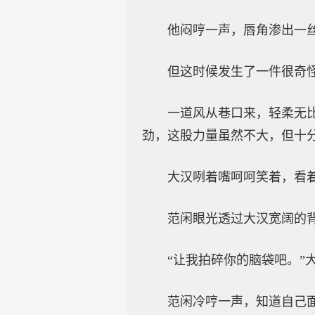
他闷哼一声，唇角渗出一
但这时候发生了一件很奇
一道风从巷口来，轻柔无
劲，这股力量虽然不大，但十
大汉咧着嘴呵呵笑着，看
范闲眼光透过大汉宽阔的
“让我拍碎你的脑袋吧。
范闲冷哼一声，知道自己