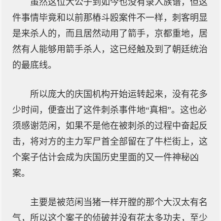
虽然这位大公子到如今也没有录入族谱，但这
件事情毕竟和以前那樁斗殴案件不一样，刺客明显
是来杀人的，而且居然动用了箭手，京都重地，居
然有人能够用箭手杀人，这已经触及到了朝廷统治
的最底线。
所以庞大的庆国机构开始运转起来，没有花多
少时间，便查出了这件刺杀事件地“真相”。这也必
须感谢范闲，如果不是他在被刺杀的过程中奋起反
击，将对方的主力军尸首全部留在了牛栏街上，这
个案子估计会成为庆国历史里面的又一件神秘凶
案。
主要是被范闲当猪一样开膛的那个大汉太有名
气，所以这个案子的侦破并没有花太多功夫，至少