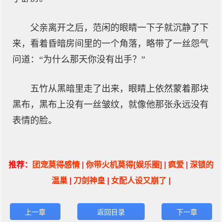
父亲离开之后，范闲的眼睛一下子就沉静了下
来，看着昏暗房间里的一个角落，略带了一丝怨气
问道：“为什么那天你没有出手？”
五竹从黑暗里走了出来，眼睛上依然蒙着那块
黑布，黑布上没有一丝皱纹，就像他那张永远没有
表情的脸。
推荐：
团宠莫得感情
|
你带火机莫得[娱乐圈]
|
疯爱
|
深锁的
温巢
|
刀剑神皇
|
女配人设又崩了
|
上一章
返回目录
下一章