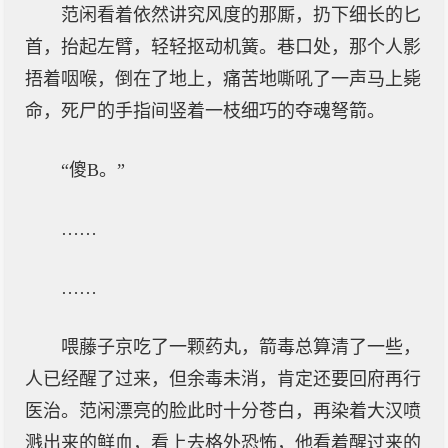
范闲看着依然讲究风度的那厮，扔下细长的匕
首，抬起左臂，轻轻抠动机簧。巷口处，那个人影
捂着咽喉，倒在了地上，痛苦地嘶吼了一声马上毙
命，死尸的手指间竖着一枝细巧的夺魂弩箭。
“傻B。”
……
……
喂藤子京吃了一颗药丸，箭毒总算清了一些，
人已经醒了过来，但余毒未消，肯定还要回府再行
医治。范闲漂亮的脸此时十分苍白，再染着大汉喷
溅出来的鲜血，看上去格外恐怖，他看着醒过来的