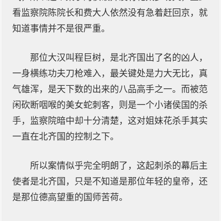
看监察院陈院长和费大人依然没有急着赶回京，就
知道事情并不是很严重。
那位大汉叫程巨树，是北齐国出了名的凶人，
一身横练功夫刀枪难入，最关键处是力大无比，真
气雄浑，是天下数的出来的八品高手之一。而被范
闲砍断咽喉的美女蛇刺客，则是一个小诸侯国的杀
手，监察院暗中却十分清楚，这对姐妹花杀手其实
一直在北齐国的控制之下。
所以案情似乎完全明朗了，这起刺杀的幕后主
使者是北齐国，只是不知道是那位年轻的皇帝，还
是那位德高望重的国师苦荷。