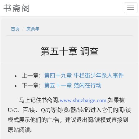
书斋阁
首页
庆余年
第五十章 调查
上一章：
第四十九章 牛栏街少年杀人事件
下一章：
第五十一章 范闲在行动
马上记住书斋阁,
www.shuzhaige.com
,如果被
U/C、百/度、Q/Q等浏/览/器/转/码进入它们的阅/读
模式展示他们的广/告，建议退出阅/读模式直接到
原站阅读。