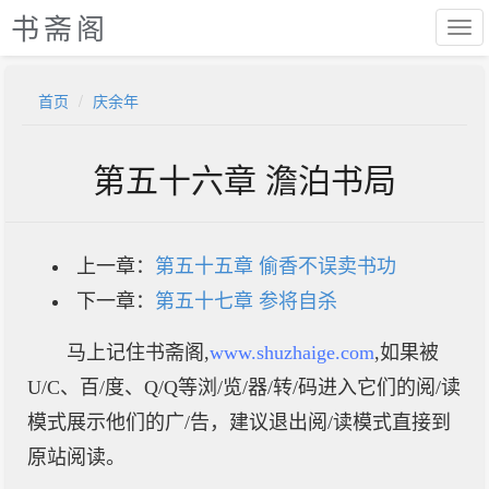
书斋阁
首页
庆余年
第五十六章 澹泊书局
上一章：
第五十五章 偷香不误卖书功
下一章：
第五十七章 参将自杀
马上记住书斋阁,
www.shuzhaige.com
,如果被
U/C、百/度、Q/Q等浏/览/器/转/码进入它们的阅/读
模式展示他们的广/告，建议退出阅/读模式直接到
原站阅读。