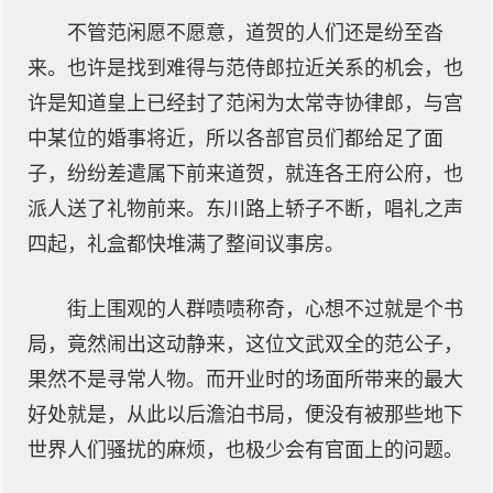
不管范闲愿不愿意，道贺的人们还是纷至沓
来。也许是找到难得与范侍郎拉近关系的机会，也
许是知道皇上已经封了范闲为太常寺协律郎，与宫
中某位的婚事将近，所以各部官员们都给足了面
子，纷纷差遣属下前来道贺，就连各王府公府，也
派人送了礼物前来。东川路上轿子不断，唱礼之声
四起，礼盒都快堆满了整间议事房。
街上围观的人群啧啧称奇，心想不过就是个书
局，竟然闹出这动静来，这位文武双全的范公子，
果然不是寻常人物。而开业时的场面所带来的最大
好处就是，从此以后澹泊书局，便没有被那些地下
世界人们骚扰的麻烦，也极少会有官面上的问题。