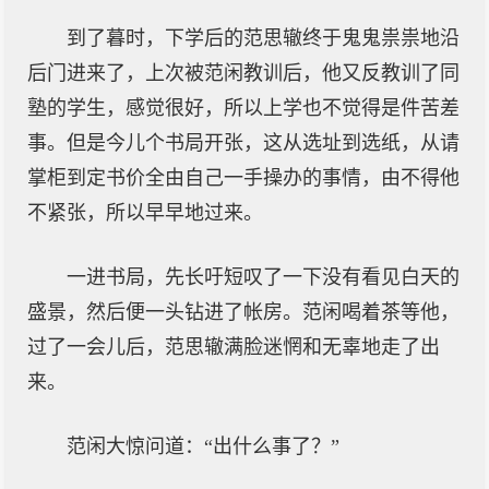
到了暮时，下学后的范思辙终于鬼鬼祟祟地沿
后门进来了，上次被范闲教训后，他又反教训了同
塾的学生，感觉很好，所以上学也不觉得是件苦差
事。但是今儿个书局开张，这从选址到选纸，从请
掌柜到定书价全由自己一手操办的事情，由不得他
不紧张，所以早早地过来。
一进书局，先长吁短叹了一下没有看见白天的
盛景，然后便一头钻进了帐房。范闲喝着茶等他，
过了一会儿后，范思辙满脸迷惘和无辜地走了出
来。
范闲大惊问道：“出什么事了？”