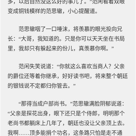
多，以后自然没这么好的事儿了。”范闲看着双眼
变成铜钱模样的范思辙，小心提醒道。
范思辙咽了一口唾沫，将羡慕的眼光投向兄
长：“大哥，我知道的。只是你可以天天坐在书局
里，我却只有躲起来的份儿，真羡慕你啊。”
范闲失笑说道：“你就这么喜欢当商人？父亲
的爵位还等着你继承，好好读书吧，将来整个朝廷
的银钱说不定都归你管去。”
“那得当成户部尚书。”范思辙满脸阴郁说道：
“父亲是探花出身，眼下还只是个侍郎，明明那个
老尚书都躺床上几年了，朝廷也没让父亲顶上去。
我啊……顶多能捐个功名，这条路只怕是走不通