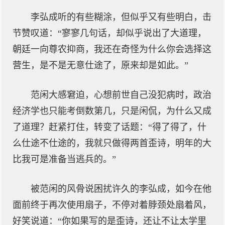
李弘成听的有些糊涂，但似乎又有些明白，击
节赞叹道：“寥寥几句话，却似乎说出了大道理，
朝廷一向尊农抑商，我还在奇怪为什么你会选择这
营生，是不是无意仕途了，原来却是如此。”
范闲大感窘迫，心想前世自己没犯病时，政治
经济学也只能考倒数第几，只是闲侃，为什么又成
了道理？赶紧打住，转变了话题：“得了得了，什
么仕途不仕途的，我就只做得两首歪诗，明年的大
比我可是准备当逃兵的。”
被范闲的风骨说困扰许久的李弘成，如今在他
面前终于再次使用扇子，不停对着脖颈处扇着风，
好笑说道：“你如果写的是歪诗，还让不让太学里