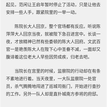
起见，范闲让王启年暂时停止了活动，只是让他去
安排一些人手，跟紧院里的一举一动。
陈院长大人回京，整个官场都有反应。听说陈
萍萍大人回京当夜，就被陛下急召进宫中。长谈一
夜，才放精神已然有些委顿的陈大人回府。文武百
官一是艳羡陈大人在陛下心中圣眷不减，一面却又
腹诽着这位老大人早些因劳成疾，归老去吧。
当院长在宫里的时候，监察院的行动却在有条
不紊地进行着。当天夜里，一大队监察院一处官
员，杀气腾腾地闯进了巡城司衙门，开始进行查抄
的工作。另外一队人却是直扑城南方参将的府邸。