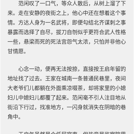
范闲叹了一口气，等众人散后，从树上溜了下
来。走在安静的夜街之上，他心中还在想着这个事
情。方达人身为一名武将，即便勾结北齐谋刺之事
暴露而选择了自尽，拔刀自刎似乎更符合武人性格
一些，悬梁而死的死法宫怨气太浓，只怕并非他心
甘情愿。
心念一动，便再无法按捺，直接按王启年留的
地址找了过去。王家在城南一条普通民巷里，夜间
大老爷们儿都躺在外面乘凉啜茶，却将家里的小媳
妇儿中媳妇儿都覆了起来。范闲毫不引人注目地从
街沿下行过，找准地方，一闪身就消失在阴暗的巷
角中。