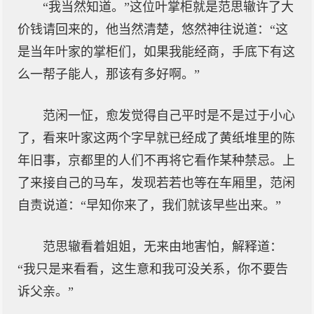
“我当然知道。”这位叶掌柜就是范思辙许了大
价钱请回来的，他当然清楚，悠然神往说道：“这
是当年叶家的掌柜们，如果我能经商，手底下有这
么一帮子能人，那该有多好啊。”
范闲一怔，愈发觉得自己平时是不是过于小心
了，看来叶家这两个字早就已经成了黄纸堆里的陈
年旧事，京都里的人们不再将它看作某种禁忌。上
了来接自己的马车，发现若若也等在车厢里，范闲
自责说道：“早知你来了，我们就该早些出来。”
范思辙看着姐姐，无来由地害怕，解释道：
“我只是来看看，这生意和我可没关系，你不要告
诉父亲。”