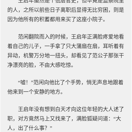
王启年虽然是个低层官吏，但毕竟是监察院里
的人，之所以前些日子离职后显得无比穷困，则是
因为他所有的积蓄都用来买了这座小院子。
范闲翻院而入的时候，王启年正满脸疼爱地看
着自己的儿子，一手拿了只大蒲扇在扇，耳听着有
异动，机警万分地一扭头，却看见了范公子那张干
净漂亮的脸，不由大感吃惊。
“嘘！”范闲向他比了个手势，悄无声息地跟着
他来到一个安静的地方。
王启年没有想到白天才向这位年轻的大人述了
职，对方竟然马上又找来了，满脸狐疑问道：“大
人，出了什么事？”