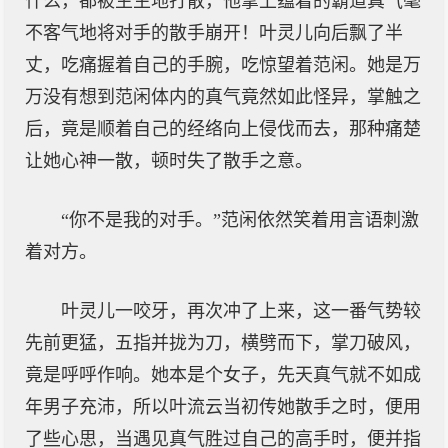
什么，都被生生地打散，他掌上蕴着的霸道真气毫
不客气地将对手的散手崩开！叶灵儿向后飘了半
丈，吃痛握着自己的手腕，吃惊望着范闲。她是万
万没有想到范闲体内的真气竟然如此怪异，掌触之
后，竟是顺着自己的经络向上侵伐而去，那种痛楚
让她心神一散，顿时失了散手之意。
“你不是我的对手。”范闲依然笑着用言语刺激
着对方。
叶灵儿一咬牙，再次冲了上来，这一番气势较
先前更猛，五指并拢为刀，横劈而下，掌刀破风，
竟是呼呼作响。她本是个女子，先天真气就不如成
年男子充沛，所以叶流云当初传她散手之时，便用
了些心思，当遇见真气胜过自己的高手时，便并指