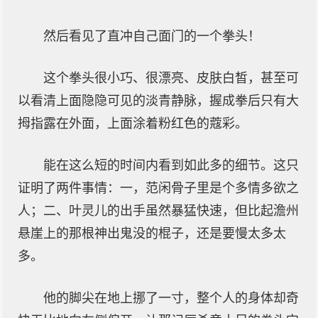
然后看见了直冲自己面门的一个拳头！
这个拳头很小巧、很漂亮、皮肤白皙，甚至可
以看清上面隐隐可见的淡青静脉，握成拳后只有大
拇指露在外面，上面涂着粉红色的蔻彩。
能在这么短的时间内看到如此多的细节。这只
证明了两件事情：一，范闲骨子里是个多情多欲之
人；二、叶灵儿的出手虽然暴猛快速，但比起澹州
悬崖上的那根神出鬼没的棍子，还是要慢太多太
多。
他的脚尖在地上挪了一寸，整个人的身体却奇