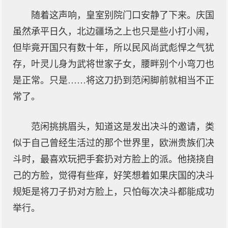
随着这声响，皇室别院门口安静了下来。庆国
虽然承平日久，北边疆场之上也只是些小打小闹，
但毕竟开国只有数十年，所以民风尚武彪悍之气犹
存，叶灵儿身为武将世家子女，腰畔别个小弯刀也
是正常。只是……将这刀扔到范闲脚前就相当不正
常了。
范闲挑挑眉头，知道这是发出决斗的邀请，类
似于自己曾经生活过的那个世界里，欧洲贵族们决
斗时，最喜欢玩把手套扔对方脸上的派。他挠挠自
己的方脸，觉得有些痒，好笑想着如果庆国的决斗
规矩是将刀子扔对方脸上，只怕每次决斗都能成功
举行。