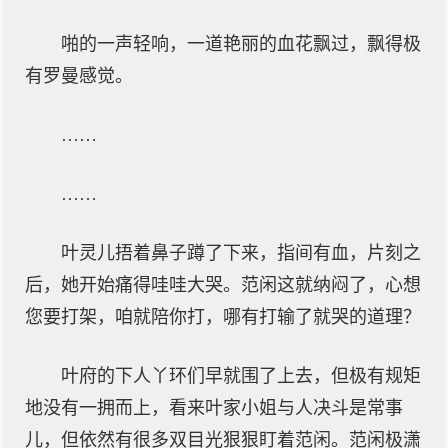
啪的一声轻响，一道艳丽的血花飘过，飘得极
有罗曼感觉。
……
……
叶灵儿捂着鼻子蹲了下来，指间有血，片刻之
后，她开始痛得哇哇大哭。范闲这就纳闷了，心想
您要打架，咱就陪你打，哪有打输了就哭的道理？
叶府的下人丫环们早就围了上去，但极有规矩
地没有一拥而上，看来叶家小姐与人决斗是常事
儿，但依然有很多双目光狠狠盯着范闲。范闲极潇