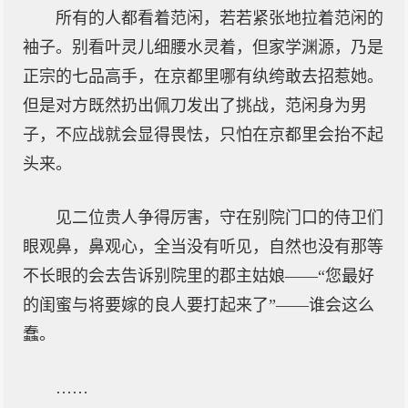
所有的人都看着范闲，若若紧张地拉着范闲的
袖子。别看叶灵儿细腰水灵着，但家学渊源，乃是
正宗的七品高手，在京都里哪有纨绔敢去招惹她。
但是对方既然扔出佩刀发出了挑战，范闲身为男
子，不应战就会显得畏怯，只怕在京都里会抬不起
头来。
见二位贵人争得厉害，守在别院门口的侍卫们
眼观鼻，鼻观心，全当没有听见，自然也没有那等
不长眼的会去告诉别院里的郡主姑娘——“您最好
的闺蜜与将要嫁的良人要打起来了”——谁会这么
蠢。
……