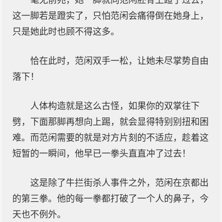
毫无前兆，她一脚就向范闲胚骨上蹬了过去，
这一脚若是蹬实了，只怕范闲会痛得倒在她身上，
只是她此时也顾不得这多。
恰在此时，范闲双手一松，让她未尽掌势自由
落下！
人体构造就是这么古怪，如果你的双掌往下
劈，下面那脚再想向上踢，就会显得特别别扭和困
难。而范闲需要的就是对方片刻的不适应，趁着这
短暂的一瞬间，他早已一拳头直直冲了过去！
这是除了牛拦街杀人事件之外，范闲在京都出
的第三拳。他的每一拳都打破了一个人的鼻子，今
天也不例外。