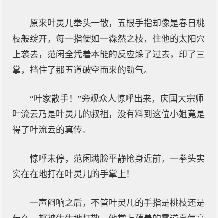
原来叶灵儿拳头一散，五根手指却像是春日桃
枝般绽开，每一指便如一森然之枝，往他的太阳穴
上袭去，范闲全凭着本能的反应躲了过去，印了三
掌，挡住了那五道破空而来的劲气。
“叶家散手！”旁观众人惊呼出来，庆国大宗师
叶流云乃是叶灵儿的叔祖，没有料到这位小姐竟是
得了叶流云的真传。
惊呼未停，范闲满脸平静抢身近前，一拳头实
实在在地打在叶灵儿的手掌上！
一声闷响之后，不管叶灵儿的手指是桃枝还是