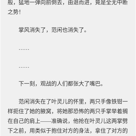
般，猛地一弹向前倒去，由退而进，竟是全无中断
之势！
掌风消失了，范闲也消失了。
……
……
下一刻，观战的人们都张大了嘴巴。
范闲消失在了叶灵儿的怀里，两只手像铁钳一
样扼住了她的腋窝，将她那恐怖的两只手掌举着搁
在自己的肩上——准确说，他抢在叶灵儿这两掌劈
下之前，用类似于抱住对方的身法，拿住了对方的