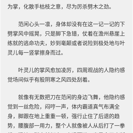
为掌，化散手枯枝之意，尽为厉杀劈木之劲。
范闲心头一凛，身体却没有在这一记一记的下
劈掌风中摇晃，只是脚下急错，仗着在澹州悬崖上
练就的逃命功夫，妙到毫颠或者说险到极处地与叶
灵儿每一竖掌擦身而过。
叶灵儿的掌风愈加凌厉，四周观战的人隐约感
觉场间似乎有股阴寒之风四处刮着。
就像有无数把刀在范闲的身边飞舞，他隐约感
觉到一丝危险，闷哼一声，体内霸道真气布满全
身，脚跟在地上重重一顿，强行止住了后退的趋
势，腰腹部一用力，整个人就像被人从后打了一拳