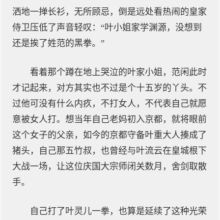
洒地一掸长衫，无所顾忌，倒是远处看热闹的皇家
侍卫压低了声音轻叹：“叶小姐家学渊源，没想到
还是挨了姓范的黑拳。”
看着那个蹲在地上哭泣的叶家小姐，范闲此时
才记起来，对方其实也不过是个十五岁的丫头。不
过他可没有什么内疚，不打女人，不代表自己就愿
意被女人打。想当年自己老妈初入京都，就将眼前
这个女子的父亲，如今的京都守备叶重大人揍成了
猪头，自己那五竹叔，也曾经与叶流云在皇城根下
大战一场，让这位庆国大宗师闭关数月，舍剑取散
手。
自己打了叶灵儿一拳，也算是延续了这种光荣