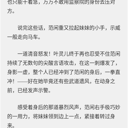
也只能干着急，万万不敢用监察院的身份去压对
方。
说完这些话，范闲重又拉起妹妹的小手，示威
一般走向马车。
一道清音怒发！叶灵儿终于再也忍受不住范闲
持续了无数句的尖酸言语攻击，在这一刺爆发了，
身影一虚，整个人已经冲到了范闲的身后，一拳直
冲！——好在她毕竟还有些武道遗风，在动身之
前，已经发声示警。
感受着身后的那道暴烈风声，范闲右手极巧妙
的一用力，将妹妹领到边上一点，紧接着转过身
来。