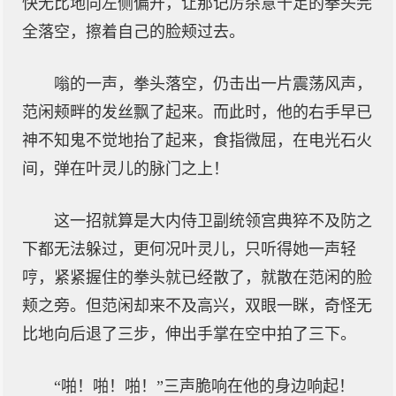
快无比地向左侧偏开，让那记厉杀意十足的拳头完
全落空，擦着自己的脸颊过去。
嗡的一声，拳头落空，仍击出一片震荡风声，
范闲颊畔的发丝飘了起来。而此时，他的右手早已
神不知鬼不觉地抬了起来，食指微屈，在电光石火
间，弹在叶灵儿的脉门之上！
这一招就算是大内侍卫副统领宫典猝不及防之
下都无法躲过，更何况叶灵儿，只听得她一声轻
哼，紧紧握住的拳头就已经散了，就散在范闲的脸
颊之旁。但范闲却来不及高兴，双眼一眯，奇怪无
比地向后退了三步，伸出手掌在空中拍了三下。
“啪！啪！啪！”三声脆响在他的身边响起！