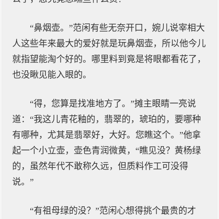
“鼻烟壶。”范闲有些无奈开口，婉儿说宰相大
人这些年来最大的爱好就是玩鼻烟壶，所以他今儿
就指望能淘个好的。哪里料到竟是将眼都看花了，
也没瞅见能入眼的。
“得，您算是找准地方了。”摊主眼睛一亮说
道：“我这儿青花釉的，翡翠的，琥珀的，要哪种
有哪种，尤其是翡翠好，大好。您瞧这个。”他拿
起一个小立壶，壶色青润微黄，“瞧见没？黄杨绿
的，虽然年代不敢称久远，但质料作工可没得
说。”
“有祖母绿的没？”范闲心想得挑个最贵的才