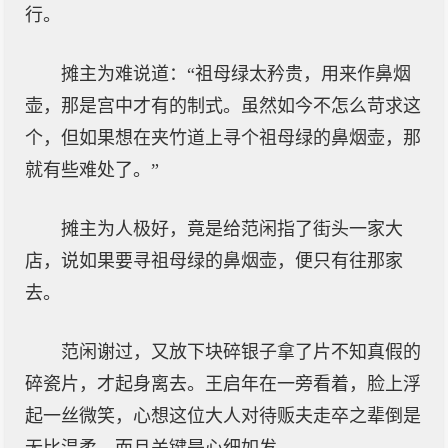
行。
摊主为难说道：“祖母绿太矜贵，用来作鼻烟
壶，那是宫中才有的制式。虽然如今不怎么苛求这
个，但如果想在夹竹道上寻个祖母绿的鼻烟壶，那
就有些难处了。”
摊主为人极好，竟是给范闲指了街头一家大
店，说如果要寻祖母绿的鼻烟壶，便只有往那家
去。
范闲谢过，又放下块碎银子拿了片不知真假的
碎瓷片，才起身离去。王启年在一旁看着，脸上浮
起一丝微笑，心想这位大人对待贩夫走卒之辈倒是