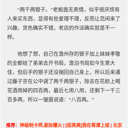
“两千两银子。”老板面无表情，似乎很厌烦有
人来买东西，显得有些爱理不理，反而让范闲来了
兴趣，货色确实不错，老店的作派确实就是不一
样。
他想了想，自己在澹州存的银子加上妹妹孝敬
的全都给了弟弟去开书局，澹泊书局如今生意大
佳，但后手的银子还没揣回自己身上，所以后来通
过藤子京在公中调了两千两银子，除去在花舫上喝
花酒用掉的四百两，最近七用八用，还剩下一千三
百多两，所以一皱眉说道：“八百两。”
推荐：
神级制卡师,星际爆火
|
[综英美]我在哥谭上班
|
北京