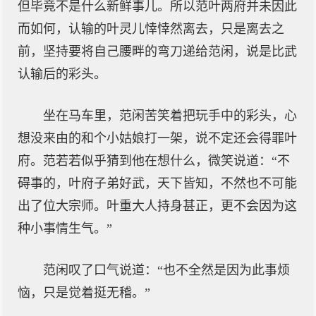
但毕竟不是什么新鲜事儿。所以范叶两府并未因此
而如何，认输的叶灵儿悻悻然离去，只是离去之
前，坚持要将自己腰畔的弯刀递给范闲，说是比武
认输后的彩头。
坐在马车里，范闲苦笑着把玩手中的彩头，心
想没来由的和个小姑娘打一架，说不定还会得罪叶
府。范若若似乎猜到他在想什么，微笑说道：“不
碍事的，叶府子弟好武，天下皆知，不然也不可能
出了位大宗师。叶重大人持身甚正，更不会因为这
种小事情生气。”
范闲叹了口气说道：“也不全然是因为此事烦
恼，只是觉着挺无稽。”