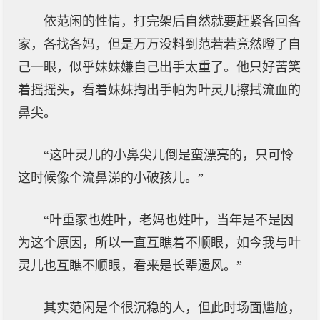
依范闲的性情，打完架后自然就要赶紧各回各
家，各找各妈，但是万万没料到范若若竟然瞪了自
己一眼，似乎妹妹嫌自己出手太重了。他只好苦笑
着摇摇头，看着妹妹掏出手帕为叶灵儿擦拭流血的
鼻尖。
“这叶灵儿的小鼻尖儿倒是蛮漂亮的，只可怜
这时候像个流鼻涕的小破孩儿。”
“叶重家也姓叶，老妈也姓叶，当年是不是因
为这个原因，所以一直互瞧着不顺眼，如今我与叶
灵儿也互瞧不顺眼，看来是长辈遗风。”
其实范闲是个很沉稳的人，但此时场面尴尬，