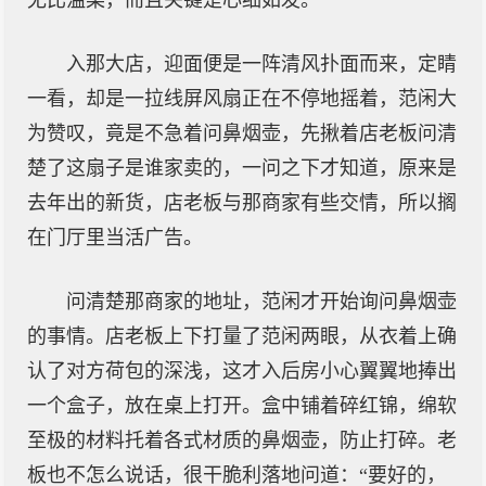
无比温柔，而且关键是心细如发。
入那大店，迎面便是一阵清风扑面而来，定睛
一看，却是一拉线屏风扇正在不停地摇着，范闲大
为赞叹，竟是不急着问鼻烟壶，先揪着店老板问清
楚了这扇子是谁家卖的，一问之下才知道，原来是
去年出的新货，店老板与那商家有些交情，所以搁
在门厅里当活广告。
问清楚那商家的地址，范闲才开始询问鼻烟壶
的事情。店老板上下打量了范闲两眼，从衣着上确
认了对方荷包的深浅，这才入后房小心翼翼地捧出
一个盒子，放在桌上打开。盒中铺着碎红锦，绵软
至极的材料托着各式材质的鼻烟壶，防止打碎。老
板也不怎么说话，很干脆利落地问道：“要好的，