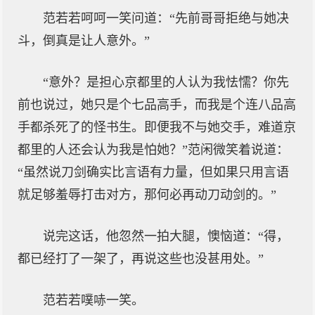
范若若呵呵一笑问道：“先前哥哥拒绝与她决
斗，倒真是让人意外。”
“意外？是担心京都里的人认为我怯懦？你先
前也说过，她只是个七品高手，而我是个连八品高
手都杀死了的怪书生。即便我不与她交手，难道京
都里的人还会认为我是怕她？”范闲微笑着说道：
“虽然说刀剑确实比言语有力量，但如果只用言语
就足够羞辱打击对方，那何必再动刀动剑的。”
说完这话，他忽然一拍大腿，懊恼道：“得，
都已经打了一架了，再说这些也没甚用处。”
范若若噗哧一笑。