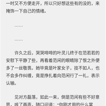
一时又不方便走开，所以只好想这些有的没的，来
掩饰一下自己的情绪。
……
……
许久之后，哭哭啼啼的叶灵儿终于在范若若的
安慰下平静了些，再看着范闲的眼睛除了恨之外便
多了一丝敬畏。她毕竟是叶家女子，技不如人，也
不会多作纠缠，竟是挣扎着向范闲行了一礼，表示
认输。
见对方磊落，如此一来，倒是范闲有些不好意
思，咳了两声，随口问道：“你刚才用的什么掌