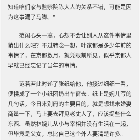
知道咱们家与监察院陈大人的关系不错，可能是因
为这事漏了马脚。”
范闲心头一凛，心想不会让别人从这件事情里
猜出什么吧？不过转念一想，叶家都是多少年前的
事情了，在京都数月，就凭眼前所见，似乎京都人
早就已经忘记了当年的事情。
范若若此时递了张纸给他，他接过细细一看，
便揉成了一个小纸团扔出车窗去。纸上是婉儿写的
几句话，今日来别府的主要目的，就是想找未婚妻
商量一下，马上要去拜见老丈人了，应该提些什么
东西。虽然林婉儿从小与宰相并没有生活在一起，
但毕竟是父女，总比自己这个外人要清楚许多。