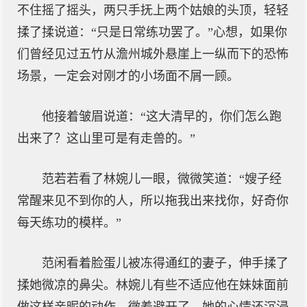
不住摇了摇头，两只手抚上两个姑娘的头顶，轻轻
揉了揉说道：“只是日常练功罢了。”心想，如果你
们曾经见过五竹从澹州城外悬崖上一纵而下的恐怖
场景，一定会对刚才的小场面不屑一顾。
他接着皱眉说道：“这大清早的，你们怎么跑
出来了？这山里可是有走兽的。”
范若若看了林婉儿一眼，微微笑道：“嫂子经
常醒来见不到你的人，所以拖我出来找你，好奇你
每天练功的模样。”
范闲看着脸蛋儿被冻得通红的妻子，伸手揉了
揉她微凉的鼻尖。林婉儿有些不适应他在妹妹面前