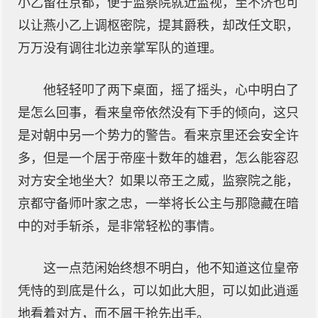
小乙留在京都，便于监察院就近监视，至不济也可
以让燕小乙上调枢密院，提其爵秩，却改任文职，
万万没有调往北边亲掌军队的道理。
他轻轻叩了两下桌面，摇了摇头，心中明白了
是怎么回事，看来皇帝依然没有下手的倾向，这只
是对朝中另一个势力的警告。看来京里还会安全许
多，但是一个居于帝座十数年的雄君，怎么能容忍
对方安全地坐大？如果以帝王之威，监察院之能，
京都守备师叶家之忠，一举将长公主与那隐藏在暗
中的对手斩杀，是非常轻松的事情。
这一点范闲始终想不明白，他不知道这位皇帝
凭恃的到底是什么，可以如此大胆，可以如此逍遥
地看着对方，而不屑于抢先出手。