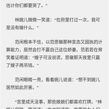
估计你们都要哭了。”
林婉儿微微一笑道：“在府里打过一次，我可
是没有输什么。”
范闲根本不信，以范思辙那种变态又固执的计
算能力，居然会打不赢自己这位娇妻。范若若在旁
笑着证明道：“嫂子可没说谎，思辙那天夜里只赢
了嫂子两吊钱。”
范闲眼睛一亮，看着婉儿说道：“想不到婉儿
居然如此厉害。”
“宫里成天没事，那些娘娘们都喜欢打牌。”林