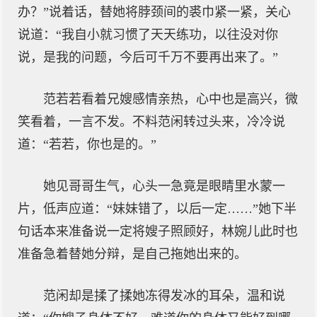
办？”说着话，替她将脖颈间的裘巾紧一紧，关心
说道：“我自小就习惯了天天练功，以往没对你
说，是我的问题，今后可千万不要再出来了。”
范若若看着兄嫂感情亲热，心中也是高兴，微
笑看着，一言不发。不料范闲转过头来，冷冷说
道：“若若，你也是的。”
她见哥哥生气，心头一急竟是眼睛里水蒙一
片，低声应道：“妹妹错了，以后一定……”她下半
句话本来准备说一定将嫂子照顾好，林婉儿此时也
准备急着替她分辩，是自己拖她出来的。
范闲却是揉了揉她冻得发冰的耳朵，温和说