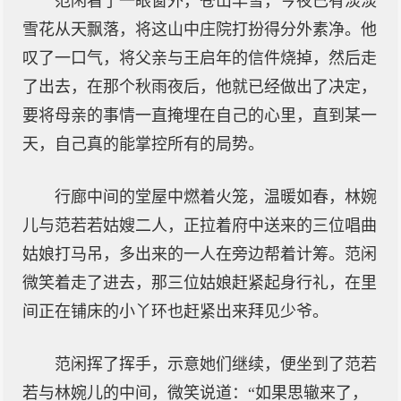
范闲看了一眼窗外，苍山早雪，今夜已有淡淡
雪花从天飘落，将这山中庄院打扮得分外素净。他
叹了一口气，将父亲与王启年的信件烧掉，然后走
了出去，在那个秋雨夜后，他就已经做出了决定，
要将母亲的事情一直掩埋在自己的心里，直到某一
天，自己真的能掌控所有的局势。
行廊中间的堂屋中燃着火笼，温暖如春，林婉
儿与范若若姑嫂二人，正拉着府中送来的三位唱曲
姑娘打马吊，多出来的一人在旁边帮着计筹。范闲
微笑着走了进去，那三位姑娘赶紧起身行礼，在里
间正在铺床的小丫环也赶紧出来拜见少爷。
范闲挥了挥手，示意她们继续，便坐到了范若
若与林婉儿的中间，微笑说道：“如果思辙来了，