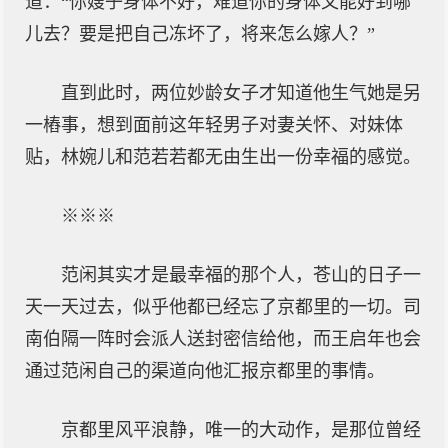
道：“你嫂子身体不好，难道你的身体又能好到哪
儿去？要是把自己冻坏了，将来怎么嫁人？”
直到此时，两位妙龄女子才知道他生气她是另
一樁事，想到面前这年轻男子对妻关怀、对妹体
贴，林婉儿和范若若都无由生出一份幸福的感觉。
※※※
范闲其实才是最幸福的那个人，苍山的日子一
天一天过去，似乎他都已经忘了京都里的一切。司
南伯隔一阵时会派人送封密信给他，而王启年也会
通过范闲自己的渠道向他汇报京都里的事情。
京都里风平浪静，唯一的大动作，是那位曾经