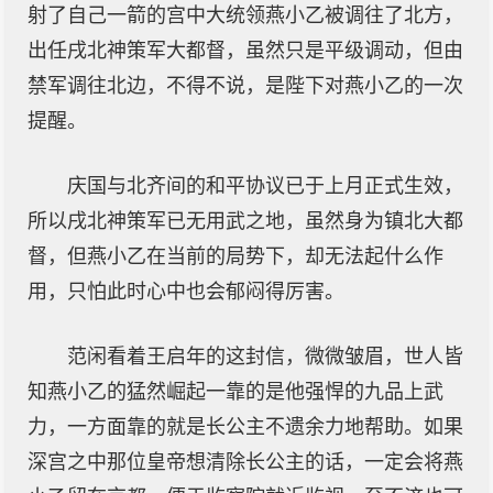
射了自己一箭的宫中大统领燕小乙被调往了北方，
出任戌北神策军大都督，虽然只是平级调动，但由
禁军调往北边，不得不说，是陛下对燕小乙的一次
提醒。
庆国与北齐间的和平协议已于上月正式生效，
所以戌北神策军已无用武之地，虽然身为镇北大都
督，但燕小乙在当前的局势下，却无法起什么作
用，只怕此时心中也会郁闷得厉害。
范闲看着王启年的这封信，微微皱眉，世人皆
知燕小乙的猛然崛起一靠的是他强悍的九品上武
力，一方面靠的就是长公主不遗余力地帮助。如果
深宫之中那位皇帝想清除长公主的话，一定会将燕