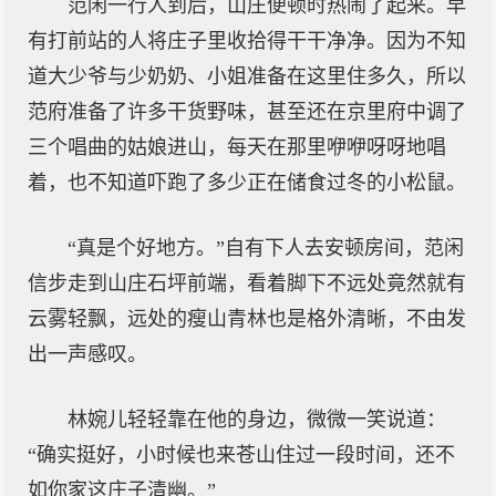
范闲一行人到后，山庄便顿时热闹了起来。早
有打前站的人将庄子里收拾得干干净净。因为不知
道大少爷与少奶奶、小姐准备在这里住多久，所以
范府准备了许多干货野味，甚至还在京里府中调了
三个唱曲的姑娘进山，每天在那里咿咿呀呀地唱
着，也不知道吓跑了多少正在储食过冬的小松鼠。
“真是个好地方。”自有下人去安顿房间，范闲
信步走到山庄石坪前端，看着脚下不远处竟然就有
云雾轻飘，远处的瘦山青林也是格外清晰，不由发
出一声感叹。
林婉儿轻轻靠在他的身边，微微一笑说道：
“确实挺好，小时候也来苍山住过一段时间，还不
如你家这庄子清幽。”