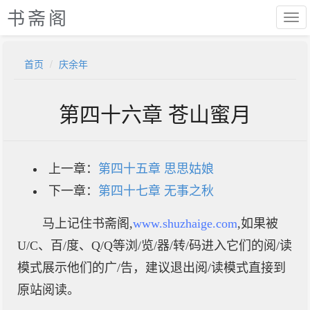
书斋阁
首页
庆余年
第四十六章 苍山蜜月
上一章：
第四十五章 思思姑娘
下一章：
第四十七章 无事之秋
马上记住书斋阁,
www.shuzhaige.com
,如果被
U/C、百/度、Q/Q等浏/览/器/转/码进入它们的阅/读
模式展示他们的广/告，建议退出阅/读模式直接到
原站阅读。