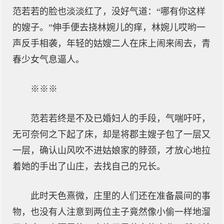
范若若的脸也淡淡红了，没好气道：“哪有你这样
的嫂子。”伸手便去挠林婉儿的痒，林婉儿哎哟一
声反手相袭，年轻的姑嫂二人在床上闹来闹去，青
春少女气息逼人。
※※※
范若若终是不及已婚妇人的手段，气喘吁吁，
无可奈何之下起了床，却是将郡主嫂子包了一层又
一层，确认山风吹不进姑娘家的脖颈，才放心地拉
着她的手出了山庄，去找自己的兄长。
此时天色熹微，庄里的人们还在准备晨间的事
物，也没有人注意到两位主子竟然像小偷一样地溜