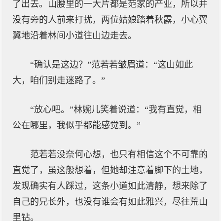
了出去。山腰里的一大片都是范家的产业，所以并
没有旁的人前来打扰，两位姑娘踏着秋露，小心翼
翼地沿着林间小道往山边走去。
“确认是这边？”范若若皱眉道：“这山如此
大，咱们别走迷路了。”
“放心吧。”林婉儿笑着说道：“我有直觉，相
公在哪里，我似乎都能感觉到。”
范若若没奈何心想，也只有相信这个不可靠的
直觉了，虽这般想着，但她却注意着脚下的土地，
发现确实有人踩过，这条小道如此清静，想来除了
自己的兄长外，也没有谁会有如此雅兴，尽往荒山
里钻。