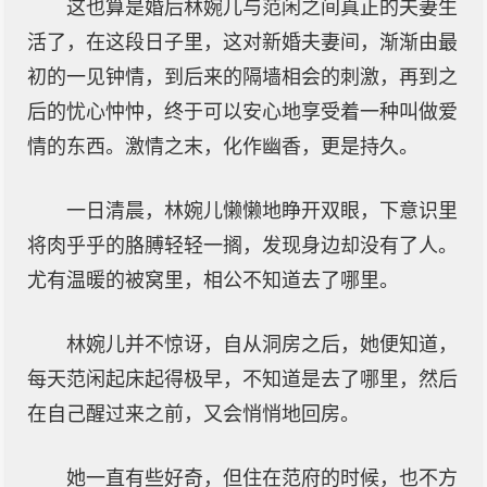
这也算是婚后林婉儿与范闲之间真正的夫妻生
活了，在这段日子里，这对新婚夫妻间，渐渐由最
初的一见钟情，到后来的隔墙相会的刺激，再到之
后的忧心忡忡，终于可以安心地享受着一种叫做爱
情的东西。激情之末，化作幽香，更是持久。
一日清晨，林婉儿懒懒地睁开双眼，下意识里
将肉乎乎的胳膊轻轻一搁，发现身边却没有了人。
尤有温暖的被窝里，相公不知道去了哪里。
林婉儿并不惊讶，自从洞房之后，她便知道，
每天范闲起床起得极早，不知道是去了哪里，然后
在自己醒过来之前，又会悄悄地回房。
她一直有些好奇，但住在范府的时候，也不方