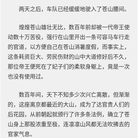
两天之后，车队已经缓缓地驶入了苍山腰间。
煌煌苍山雄壮无比，数百年前却被一代帝王使
动数十万苦役，强行在山里开出一条可容马车行走
的官道，以方便自己在苍山消暑度假，而事实上，
这条耗资巨大、劳民伤财的山中大道修好后不久，
那位帝王便死在了妃子们的柔软身躯上，竟是一次
也没有使用过。
数百年间，天下不知多少次兴亡离散，但渐渐
的，这座离京都最近的大山，成为了达官贵人们的
后花园，从前朝起就颁行了许多条法例，确立了苍
山身上那股浓重至极，连凛凛山风都无法吹拂去的
官家气息。