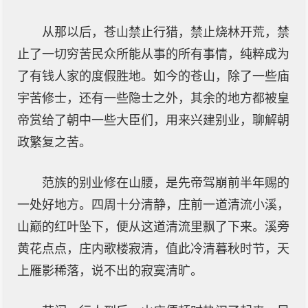
从那以后，苍山禁止行猎，禁止烧林开荒，禁
止了一切穷苦民众所能从事的所有事情，纯粹成为
了有钱人家的度假胜地。如今的苍山，除了一些庙
宇苦修士，还有一些隐士之外，其余的地方都被皇
帝赏给了朝中一些大臣们，用来兴建别业，聊解朝
政繁复之苦。
范族的别业修在山腰，是先帝驾崩前半年赐的
一处好地方。四周十分清静，庄前一道清流小溪，
山巅的红叶坠下，便从这道清流里飘了下来。溪旁
黄花点点，庄内歌楼寂清，值此冷清暮秋时节，天
上雁影稀落，说不出的寂寞清旷。