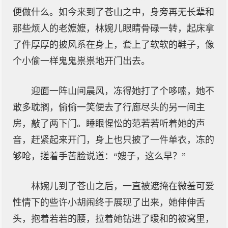
便做什么。如今来到了苍山之中，身旁再无长辈和
那些烦人的老嬷嬷，林婉儿眼睛骨碌一转，起床拿
了件厚厚的披风系在身上，套上了软软的鞋子，像
个小偷一样鬼鬼祟祟地开门出去。
迎面一阵山间晨风，冻得她打了个哆嗦，她不
敢多耽搁，偷偷一笑便去了行廊尽头的另一间主
房，敲了两下门。睡眼惺忪的范若若听着她的声
音，赶紧起来开门，身上也只披了一件单衣，冻的
够呛，搓着手苦脸说道：“嫂子，这么早？”
林婉儿到了苍山之后，一直被遮掩在微羞可爱
性情下的些许小胡闹终于展现了出来，她伸伸舌
头，抱着若若的腰，拉着她钻进了暖和的被窝里，