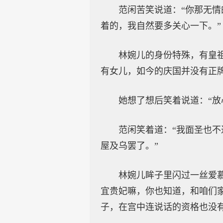
范闲苦笑说道：“你那无
着的，我自然要多关心一下。”
林婉儿的身份特殊，有皇
有女儿，如今的庆国并没有正
她想了想后笑着说道：“
范闲笑着道：“我面圣也
屋及乌罢了。”
林婉儿眸子里闪过一丝爱慕
宜贵妃嘛，你也知道，和咱们
子，在宫中连说话的资格也没