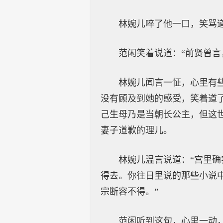
林婉儿啐了他一口，笑骂道
范闲笑着说道：“前贤曾
林婉儿闻言一怔，心里有
没有顾及到她的感受，笑着道
己生母乃是当朝长公主，但这
妻子道歉的理儿。
林婉儿温言说道：“宫里
得去。你往日里说的那些小说
宗断容不得。”
范闲听到这句，心里一动