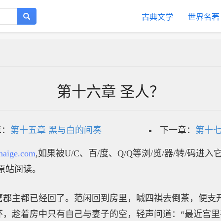
古典文学
世界名著
第十六章 圣人？
章：
第十五章 黑与白的间奏
下一章：
第十七
haige.com
,如果被U/C、百/度、Q/Q等浏/览/器/转/码进
原站阅读。
嘉郡主都已经回了。范闲回到房里，喊四祺去倒茶，便支
环，趁着房中只有自己与妻子的空，轻声问道：“最近宫里