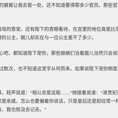
情的舅舅让我去管一处，还不知道要得罪多少官员。那些
祖母的恩宠，还有陛下的青眼看待，在宫里的地位竟是比
牌的公主，婉儿却实在与一位公主差不了多少。
放心吧，都知道陛下宠你，那些娘娘们当着面儿当然只会说
不过数次，也不知道这宠字从何而来。如果说陛下宠你倒
，轻声说道：“相公总是这般……”她接着说道：“淑贵
家是亲戚，怎么也要偏着你说话，只是皇后还是如往常一
有，我也就没去记去。”