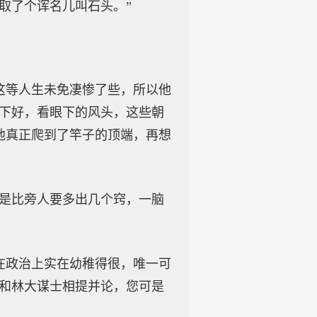
取了个诨名儿叫石头。”
这等人生未免凄惨了些，所以他
殿下好，看眼下的风头，这些朝
他真正爬到了竿子的顶端，再想
竟是比旁人要多出几个窍，一脑
在政治上实在幼稚得很，唯一可
敢和林大谋士相提并论，您可是