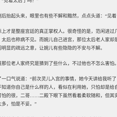
“见着太后了吗？”
刻后抬起头来，眼里也有些不解和黯然，点点头道：“见着
际上才是整座宫廷的真正掌权人。很奇怪的是，范闲进过
，太后也称病不见。而婉儿自己进宫，那位太后老人家却
闲明显的疏远之意，让婉儿有些隐隐的不安与不解。
道那位老人家终究是猜到了些什么，不过他也不怎么害怕
了一口气说道：“前次灵儿入宫的事情，她今天讲给我听
不知道你自己是什么样的人，看似在利用她，只怕却是给
可怕的很，二哥……二殿下眼下虽然看着柔软随和，但其
多，怕是不妥。”