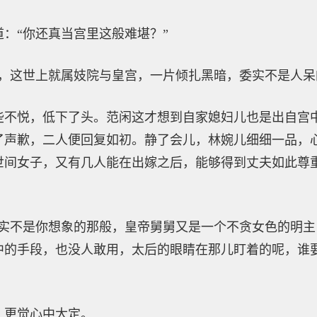
：“你还真当宫里这般难堪？”
言，这世上就属妓院与皇宫，一片倾扎黑暗，委实不是人呆
些不悦，低下了头。范闲这才想到自家媳妇儿也是出自宫
了声歉，二人便回复如初。静了会儿，林婉儿细细一品，
世间女子，又有几人能在出嫁之后，能够得到丈夫如此尊
确实不是你想象的那般，皇帝舅舅又是一个不贪女色的明
中的手段，也没人敢用，太后的眼睛在那儿盯着的呢，谁
，更觉心中大定。