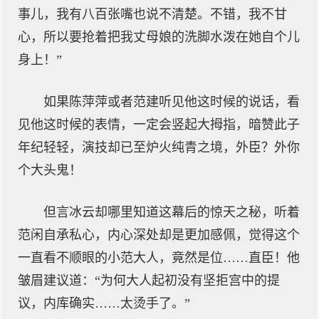
事儿，我有八百张嘴也说不清楚。不错，我不甘
心，所以要抢着把我丈母娘的洗脚水泼在她自个儿
身上！”
如果陈萍萍或者范建听见他这时候的说话，看
见他这时候的表情，一定会竖起大拇指，暗赞此子
年纪轻轻，演技却已至炉火纯青之境，外臣？外你
个大头鬼！
但言冰云却哪里知道这幕后的惊天之秘，听着
范闲自承私心，内心深处却是更加感佩，觉得这个
一直看不顺眼的小范大人，竟然是位……直臣！他
皱眉建议道：“为何大人起初没有坚拒宫中的提
议，内库确实……太烫手了。”