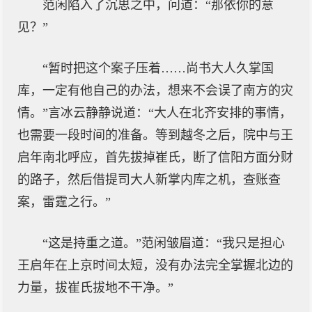
范闲陷入了沉思之中，问道：“那依你的意
见？”
“暂时把这个案子压着……尚书大人久掌国
库，一定有他自己的办法，想来不会误了南方的灾
情。”言冰云静静说道：“大人在北齐安排的事情，
也需要一段时间的准备。等到越冬之后，院中与王
启年南北呼应，首先拔掉崔氏，断了信阳方面分财
的路子，然后借提司大人新掌内库之机，查账查
案，雷霆之行。”
“这是持重之道。”范闲皱眉道：“我只是担心
王启年在上京时间太短，没有办法完全掌握北边的
力量，拔崔氏拔地不干净。”