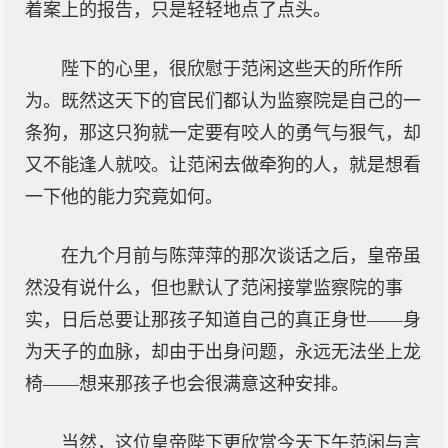
着案上的报告，只是轻轻地点了点头。
陛下的心里，很欣慰于范闲这些天的所作所
为。既然这天下的官民们都认为监察院是自己的一
条狗，那这只狗就一定要有咬人的勇气与狠气，却
又不能逢人就咬。让范闲去做牵狗的人，就是想看
一下他的能力究竟如何。
在九个月前与陈萍萍的那次谈话之后，皇帝虽
然没有说什么，但也默认了范闲接掌监察院的事
实，日后总要让那孩子知道自己的真正身世——身
为天子的血脉，却由于出身问题，永远无法坐上龙
椅——想来那孩子也会很满意这种安排。
当然，这位皇帝陛下更欣赏今天下午范闲与言