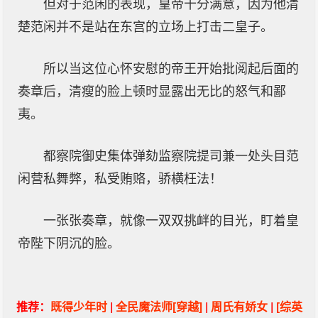
但对于范闲的表现，皇帝十分满意，因为他清
楚范闲并不是站在东宫的立场上打击二皇子。
所以当这位心怀安慰的帝王开始批阅起后面的
奏章后，清瘦的脸上顿时显露出无比的怒气和鄙
夷。
都察院御史集体弹劾监察院提司兼一处头目范
闲营私舞弊，私受贿赂，骄横枉法！
一张张奏章，就像一双双挑衅的目光，盯着皇
帝陛下阴沉的脸。
推荐：
既得少年时
|
全民魔法师[穿越]
|
周氏有娇女
|
[综英