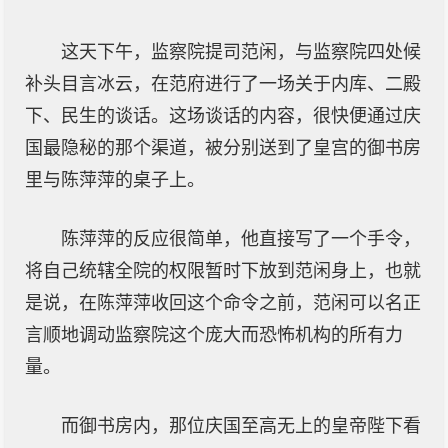
这天下午，监察院提司范闲，与监察院四处候
补头目言冰云，在范府进行了一场关于内库、二殿
下、民生的谈话。这场谈话的内容，很快便通过庆
国最隐秘的那个渠道，被分别送到了皇宫的御书房
里与陈萍萍的桌子上。
陈萍萍的反应很简单，他直接写了一个手令，
将自己统辖全院的权限暂时下放到范闲身上，也就
是说，在陈萍萍收回这个命令之前，范闲可以名正
言顺地调动监察院这个庞大而恐怖机构的所有力
量。
而御书房内，那位庆国至高无上的皇帝陛下看