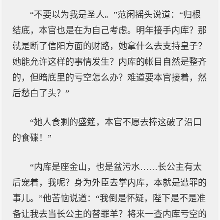
“不要以为我是圣人。”范闲摇头说道：“归根
结底，本官也是在为自己考虑。明年接手内库？那
就是断了信阳方面的财路，她拿什么去支持皇子？
她能允许这样的事情发生？内库的帐目自然是整齐
的，但暗底里的亏空怎么办？难道要本官接着，然
后愁白了头？”
“她人食剩的盛筵，本官不愿去捧这破了沿口
的食碟！”
“内库是座金山，也是盆污水……长公主有太
后宠着，我呢？身为外臣去掌内库，本就是遭罪的
事儿。”他苦恼说道：“我倒是怀疑，陛下是不是准
备让我去当长公主的替罪羊？将来一查内库亏空的