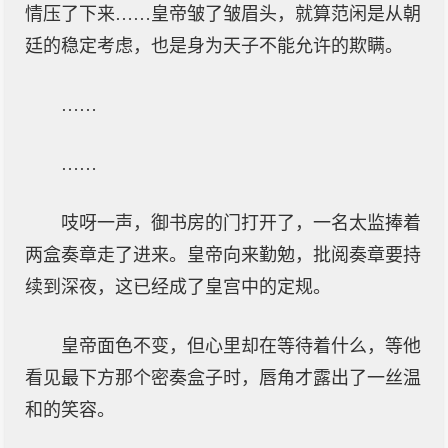
情压了下来……皇帝皱了皱眉头，就算范闲是从朝
廷的稳定考虑，也是身为天子不能允许的欺瞒。
……
……
吱呀一声，御书房的门打开了，一名太监捧着
两盒奏章走了进来。皇帝向来勤勉，批阅奏章要持
续到深夜，这已经成了皇宫中的定规。
皇帝面色不变，但心里却在等待着什么，等他
看见最下方那个密奏盒子时，唇角才露出了一丝温
和的笑容。