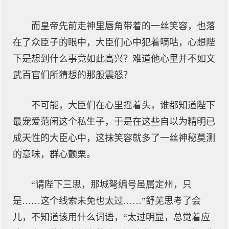
而皇帝先前走神里唇角带着的一丝笑容，也落
在了众臣子的眼中，大臣们心中犯着嘀咕，心想陛
下是想到什么事竟如此高兴？难道他心里并不如文
武百官们所猜想的那般震怒？
不可能，大臣们在心里摇着头，谁都知道陛下
最宠爱范闲这个私生子，于是在这些自以为精明已
成天性的大臣心中，这抹笑容就多了一丝神秘莫测
的意味，群心颤栗。
“请陛下三思，那城弩编号虽属定州，只
是……这个线索未免也太过……”舒芜思考了会
儿，不知道该用什么词语，“太过明显，总觉着应