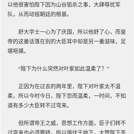
以他很害怕陛下因为山谷狙杀之事，大肆辱扰军
队，从而动摇朝廷的根基。
舒大学士一心为了庆国，所以他舒了心，而皇
帝的这番话落在别的大臣耳中却是另一番滋味，足
堪咂摸。
“陛下为什么突然对叶家如此温柔了？”
正因为在过去的两年里，陛下对叶家太不温
柔，所以今时今日，陛下忽而温柔，一时间，不知
道有多少大臣转不过弯来。
但所谓帝王之威，思想工作方面，臣子们转不
过弯来也必须要转，所以俱伏于地下，大赞陛下圣