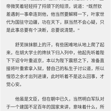
帝微笑着轻轻捋了捋颌下的短须，说道：“既然钦
差遇刺一事牵连到他，他当然要解释一下，叶家世
代为国驻守边疆，功在天下，朕当然不会心疑，只
是此事总要有个决断，总要说清楚。”
舒芜抹抹额上的汗，有些困难地从地上爬了起
来，在胡大学士的搀扶下归入列中，他起先听着陛
下下诏令叶重返京，本以为陛下震怒之下，准备直
接将叶重索拿入狱，替自己的私生子讨公道，所以
惶恐之余才出列进谏，此时听着不是这么回事，才
觉心安。
他虽是文臣，但在朝中已久，当然明白军队对
于一个建国不足百年的国家来讲，意味着什么，所