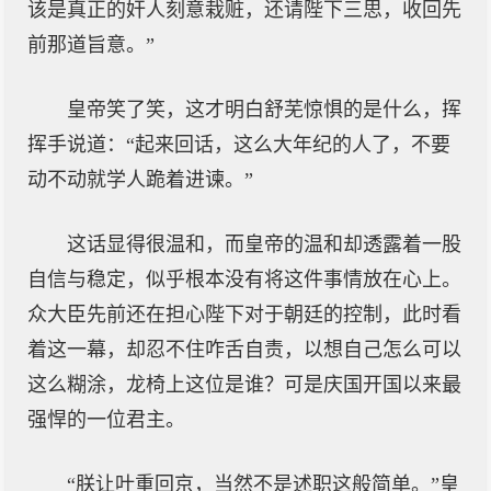
该是真正的奸人刻意栽赃，还请陛下三思，收回先
前那道旨意。”
皇帝笑了笑，这才明白舒芜惊惧的是什么，挥
挥手说道：“起来回话，这么大年纪的人了，不要
动不动就学人跪着进谏。”
这话显得很温和，而皇帝的温和却透露着一股
自信与稳定，似乎根本没有将这件事情放在心上。
众大臣先前还在担心陛下对于朝廷的控制，此时看
着这一幕，却忍不住咋舌自责，以想自己怎么可以
这么糊涂，龙椅上这位是谁？可是庆国开国以来最
强悍的一位君主。
“朕让叶重回京，当然不是述职这般简单。”皇