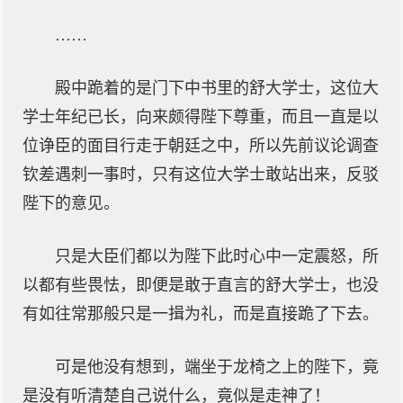
……
殿中跪着的是门下中书里的舒大学士，这位大
学士年纪已长，向来颇得陛下尊重，而且一直是以
位诤臣的面目行走于朝廷之中，所以先前议论调查
钦差遇刺一事时，只有这位大学士敢站出来，反驳
陛下的意见。
只是大臣们都以为陛下此时心中一定震怒，所
以都有些畏怯，即便是敢于直言的舒大学士，也没
有如往常那般只是一揖为礼，而是直接跪了下去。
可是他没有想到，端坐于龙椅之上的陛下，竟
是没有听清楚自己说什么，竟似是走神了！