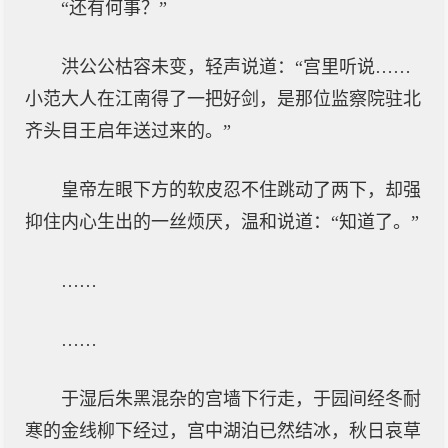
“还有何事？”
洪公公枯容未变，轻声说道：“宫里听说……
小范大人在江南得了一把好剑，是那位监察院驻北
齐头目王启年送过来的。”
皇帝左眼下方的软皮忍不住跳动了两下，却强
抑住内心生出的一丝烦厌，温和说道：“知道了。”
……
……
于湿后朱黑混杂的宫墙下行走，于园间经冬耐
寒的金线柳下经过，宫中湖泊已然结冰，秋日哀草