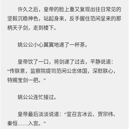
许久之后，皇帝的脸上重又复现出往日常见的
坚毅沉稳神色，站起身来，反手握住范闲呈来的那
柄天子剑，走到楼下。
姚公公小心翼翼地递了一杯茶。
皇帝饮了一口，将剑递了过去，平静说道：
“传朕意，监察院提司范闲公忠体国，深慰朕心，
特赐宝剑一把。”
姚公公连忙接过。
皇帝最后淡淡说道：“宣召言冰云、贺宗纬、
秦恒……入宫。”