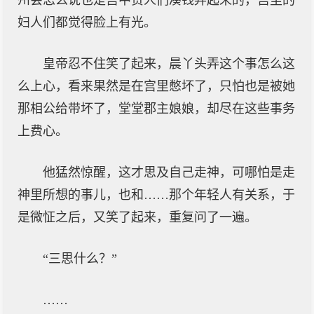
州会怎么说也是宫中贵人们凑钱弄起来的，宫里的
妇人们都觉得脸上有光。
皇帝忍不住笑了起来，晨丫头弄这个事怎么这
么上心，看来果然是在宫里憋坏了，只怕也是被她
那相公给带坏了，堂堂郡主娘娘，却尽在这些事务
上费心。
他猛然惊醒，这才思及自己走神，可哪怕是走
神里所想的事儿，也和……那个年轻人有关系，于
是微怔之后，又笑了起来，重复问了一遍。
“三思什么？”
……