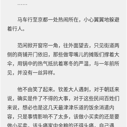
……
马车行至京都一处热闹所在，小心翼翼地躲避
着行人。
范闲掀开窗帘一角，往外面望去，只见街道两
侧的商铺开门依旧，那些做零嘴儿的摊贩们撑着大
伞，用锅中的热气抵抗着寒冬的严温，与一年前所
见，并没有一丝异样。
他不由笑了起来。钦差大人遇刺，对于朝廷来
说，确实是件了不得的大事，对于这些民间百姓们
来说，想必也是这几天最津津乐道的饭余消遣内
容，只是事情影响不了太多，该做小买卖的还是要
做小买卖，该头痛家中余粮的还得头痛，自己遇