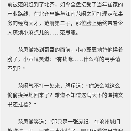
前被范闲赶到了北齐，如今全盘接受了当年崔家的
产业路线，在北齐皇族与江南范闲之间打理走私事
务的经商天才，范府第二子，那位脸上始终带着令
人厌烦小麻点儿的……范思辙。
范思辙凑到哥哥的面前，小心翼翼地替他揉着
膀子，小声嘻笑道：“有钱嘛……什么样的高手请
不到？”
范闲气不打一处来，怒斥道：“你怎么就这么
偷偷摸摸地回来了？难道不知道这满天下的海捕文
书还挂着？”
范思辙笑道：“那只是一张废纸，在沧州城门