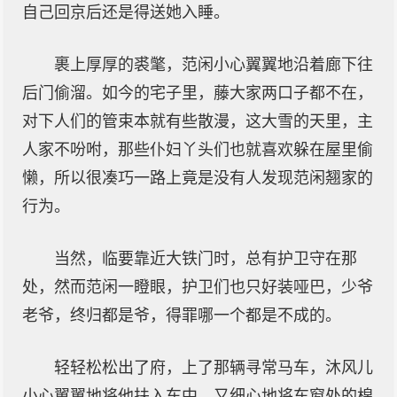
自己回京后还是得送她入睡。
裹上厚厚的裘氅，范闲小心翼翼地沿着廊下往
后门偷溜。如今的宅子里，藤大家两口子都不在，
对下人们的管束本就有些散漫，这大雪的天里，主
人家不吩咐，那些仆妇丫头们也就喜欢躲在屋里偷
懒，所以很凑巧一路上竟是没有人发现范闲翘家的
行为。
当然，临要靠近大铁门时，总有护卫守在那
处，然而范闲一瞪眼，护卫们也只好装哑巴，少爷
老爷，终归都是爷，得罪哪一个都是不成的。
轻轻松松出了府，上了那辆寻常马车，沐风儿
小心翼翼地将他扶入车中，又细心地将车窗处的棉