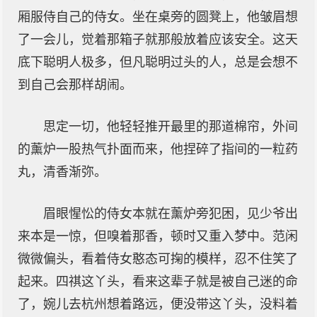
厢服侍自己的侍女。坐在桌旁的圆凳上，他皱眉想
了一会儿，觉着那箱子就那般放着应该安全。这天
底下聪明人极多，但凡聪明过头的人，总是会想不
到自己会那样胡闹。
思定一切，他轻轻推开最里的那道棉帘，外间
的薰炉一股热气扑面而来，他捏碎了指间的一粒药
丸，清香渐弥。
眉眼惺忪的侍女本就在薰炉旁犯困，见少爷出
来本是一惊，但嗅着那香，顿时又重入梦中。范闲
微微偏头，看着侍女憨态可掬的模样，忍不住笑了
起来。四祺这丫头，看来这辈子就是被自己迷的命
了，婉儿去杭州想着路远，便没带这丫头，没料着