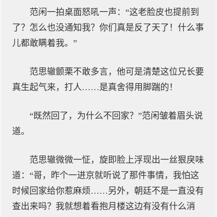
范闲一拍桌面怒吼一声：“这老脸皮也提前到
了？怎么也没通知我？你们真是反了天了！什么事
儿都敢瞒着我。”
范思辙颤栗不敢多言，他可是清楚这位兄长要
真生起气来，打人……是真舍得用脚踹的！
“既然回了，为什么不回家？”范闲皱着眉头说
道。
范思辙微微一怔，旋即脸上浮现出一丝狠戾味
道：“哥，昨个一进京就听说了那件事情，我怕这
时候回家给你惹麻烦……另外，朝廷不是一直没有
查出来吗？我就想着看抱月楼这边有没有什么消