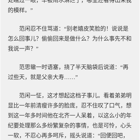
处瞧过一眼，早被雨水淋烂了，哪里还看得出来我
的模样。”
范闲忍不住骂道：“别老嬉皮笑脸的！说说是
怎么回事儿？偷偷回来是做什么？为什么事先不和
我说一声？”
范思辙一时语塞，挠了半天脑袋后说道：“再
过些天，就是父亲大寿……”
范闲一怔，这才想起这档子事儿。看着弟弟明
显比一年前清瘦许多的脸庞，忍不住叹了口气，想
到这一年多时间他在北齐一人呆着，以这么小的年
纪要处理那么多纷繁复杂的事情，也是可怜，心头
一软，不忍心再多呵斥，摇头说道：“回便回吧，