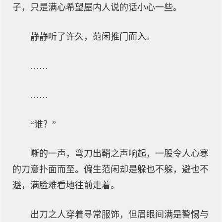
子，只是满心希望屋内人说的话小心一些。
静静听了许久，范闲推门而入。
……
……
“谁？”
嘶的一声，弯刀出鞘之声响起，一股令人心寒
的刀意扑面而至。偏生范闲却是躲也不躲，避也不
避，满脸难看地往前走着。
出刀之人穿着寻常服饰，但眉眼间满是警惕与