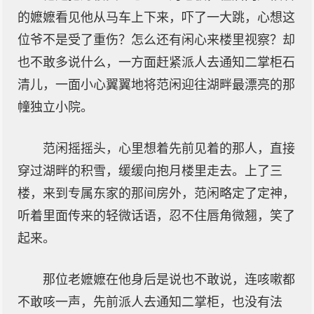
的嬷嬷看见他从马车上下来，吓了一大跳，心想这
位爷不是受了重伤？怎么还有闲心来楼里视察？却
也不敢多说什么，一方面赶紧派人去通知二掌柜石
清儿，一面小心翼翼地将范闲迎往湖畔最漂亮的那
幢独立小院。
范闲摇摇头，心里想着先前见着的那人，直接
穿过湖畔的积雪，缓缓向抱月楼里走去。上了三
楼，来到专属东家的那间房外，范闲略定了定神，
听着里面传来的轻微话语，忍不住唇角微翘，笑了
起来。
那位老嬷嬷在他身后是说也不敢说，连咳嗽都
不敢咳一声，先前派人去通知二掌柜，也没有法