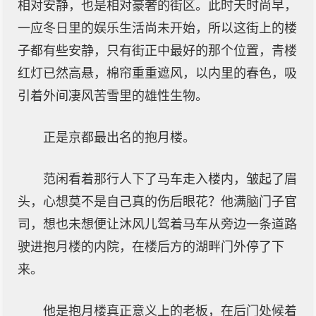
相对安静，也是相对豪奢的街区。此时天时尚早，
一应冬日里的娱乐生活尚未开始，所以这街上的楼
子都有些安静，只有街正中最好的那个位置，青楼
红灯已然高悬，棉帘重重遮风，以内里的春色，吸
引着外间凄风苦雪里的雄性生物。
正是京都最出名的抱月楼。
范闲看着那行人下了马车走入楼内，皱起了眉
头，心想莫不是自己真的伤后眼花？他满脑门子官
司，想也未想便让沐风儿驾着马车从旁边一条道路
驶进抱月楼的内院，在楼后方的湖畔门外停了下
来。
他是抱月楼真正意义上的老板，在后门处候着