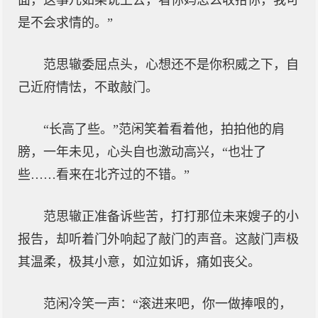
面，这事儿如果说上去，看你妈怎么收拾你，我可
是不会求情的。”
范思辙委屈点头，心想还不是你积威之下，自
己近府情怯，不敢敲门。
“长高了些。”范闲笑着看着他，拍拍他的肩
膀，一年未见，心头自也激动高兴，“也壮了
些……看来在北齐过的不错。”
范思辙正准备诉些苦，打打那位未来嫂子的小
报告，却听着门外响起了敲门的声音。这敲门声极
其温柔，极其小意，如泣如诉，痛如丧父。
范闲冷笑一声：“滚进来吧，你一做捧哏的，