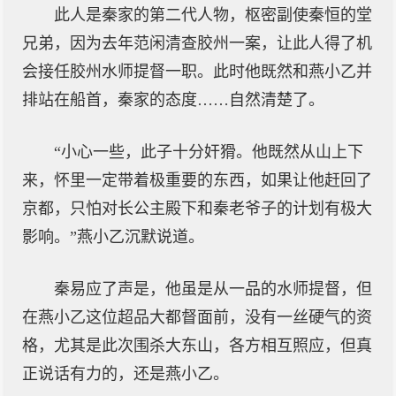
此人是秦家的第二代人物，枢密副使秦恒的堂
兄弟，因为去年范闲清查胶州一案，让此人得了机
会接任胶州水师提督一职。此时他既然和燕小乙并
排站在船首，秦家的态度……自然清楚了。
“小心一些，此子十分奸猾。他既然从山上下
来，怀里一定带着极重要的东西，如果让他赶回了
京都，只怕对长公主殿下和秦老爷子的计划有极大
影响。”燕小乙沉默说道。
秦易应了声是，他虽是从一品的水师提督，但
在燕小乙这位超品大都督面前，没有一丝硬气的资
格，尤其是此次围杀大东山，各方相互照应，但真
正说话有力的，还是燕小乙。