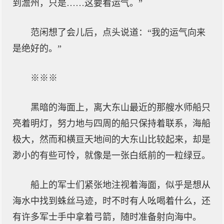
到澹州，只是……这要看运气。”
范闲想了会儿后，点头说道：“我的运气向来
是绝好的。”
※※※
黑暗的海面上，离大东山最近的那艘水师船只
亮着明灯，努力地与四周的船只保持着联系，海船
极大，然而和横亘天地间的大东山比较起来，却是
渺小的有些可怜，就像是一张白纸前的一粒绿豆。
船上的军士们紧张地注视着海面，似乎是想从
海水中找到蛛丝马迹，时不时有人吆喝着什么，还
有许多军士手中拿着弓箭，随时准备射向海中。