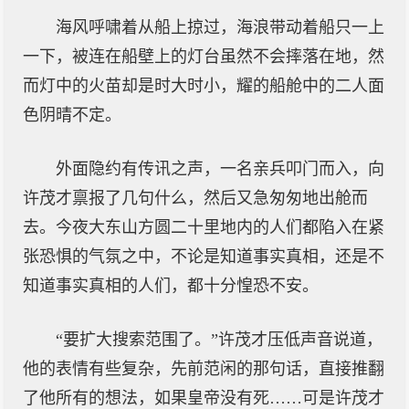
海风呼啸着从船上掠过，海浪带动着船只一上
一下，被连在船壁上的灯台虽然不会摔落在地，然
而灯中的火苗却是时大时小，耀的船舱中的二人面
色阴晴不定。
外面隐约有传讯之声，一名亲兵叩门而入，向
许茂才禀报了几句什么，然后又急匆匆地出舱而
去。今夜大东山方圆二十里地内的人们都陷入在紧
张恐惧的气氛之中，不论是知道事实真相，还是不
知道事实真相的人们，都十分惶恐不安。
“要扩大搜索范围了。”许茂才压低声音说道，
他的表情有些复杂，先前范闲的那句话，直接推翻
了他所有的想法，如果皇帝没有死……可是许茂才