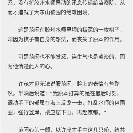
系，没有将胶州水师异动的讯息传递给监察院，从
而才造就了大东山被围的绝难困境。
这是范闲在胶州水师里埋的极深的一枚棋子，
却因为棋子有自身的想法，而丧失了原本的作用。
可是范闲也不能发怒，连生气也是淡淡的，因
为他清楚此人的心。
许茂才见无法说服范闲，脸上的表情有些黯
然。半晌后说道：“我原本打算的是在最后时刻，
调动手下的部属在海上反戈一击，打乱水师的包围
圈，强行登岸，接应您下山，再赴京都。”
范闲心头一颤，以许茂才手中这几只船，统共