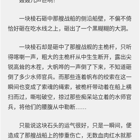
轰轰几声巨响！
一块棱石砸中那艘战船的侧沿船壁，不偏不倚
恰好砸在吃水线之上，砸出了一个黑糊糊的大洞。
一块棱石却是砸中了那艘战舰的主桅杆，只听
得喀喇一声，粗大的主桅杆从中生生断开，露出尖
锐高耸的木茬，大帆哗的一声倒了下来，不知道砸
倒了多少水师官兵。而那些连着帆布的绞索在这一
瞬间也变成了索魂的绳索，被桅杆带动着在船上横
扫而过，嘶啦破空，掠过那些痴呆站立着的水师官
兵，将他们的腰腹从中勒断……
只能说这块石头的运气很好，只是一瞬间，便
造成了那艘战船上的惨重伤亡，无数血肉红水就那