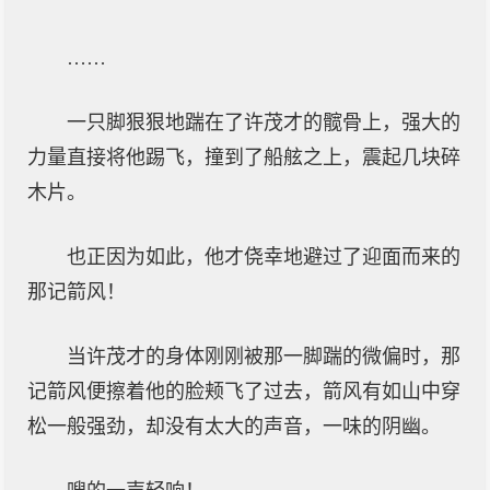
……
一只脚狠狠地踹在了许茂才的髋骨上，强大的
力量直接将他踢飞，撞到了船舷之上，震起几块碎
木片。
也正因为如此，他才侥幸地避过了迎面而来的
那记箭风！
当许茂才的身体刚刚被那一脚踹的微偏时，那
记箭风便擦着他的脸颊飞了过去，箭风有如山中穿
松一般强劲，却没有太大的声音，一味的阴幽。