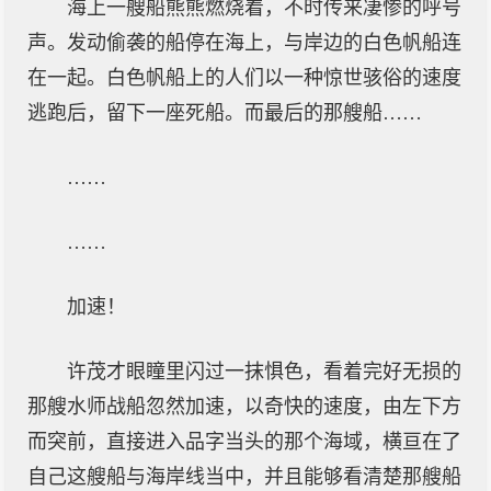
海上一艘船熊熊燃烧着，不时传来凄惨的呼号
声。发动偷袭的船停在海上，与岸边的白色帆船连
在一起。白色帆船上的人们以一种惊世骇俗的速度
逃跑后，留下一座死船。而最后的那艘船……
……
……
加速！
许茂才眼瞳里闪过一抹惧色，看着完好无损的
那艘水师战船忽然加速，以奇快的速度，由左下方
而突前，直接进入品字当头的那个海域，横亘在了
自己这艘船与海岸线当中，并且能够看清楚那艘船