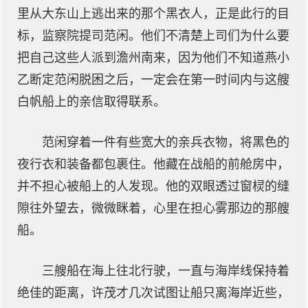
里从大东山上逃出来的那个黑衣人，正是此行的目
标，监察院提司范闲。他们不清楚上司们为什么要
把自己这些人派到澹州南来，因为他们不知道燕小
乙断定范闲脱困之后，一定会在第一时间内与这艘
白帆船上的亲信取得联系。
范闲穿着一件有些宽大的亲兵衣物，将黑色的
夜行衣和装备都包裹住。他藏在战船的前舱房中，
并不担心被船上的人发现。他的双眼透过窗棂的缝
隙往外望去，微微眯着，心里在担心雾那边的那艘
船。
三艘船在海上往北行驶，一直与海岸线保持着
绝佳的距离，许茂才几次试图让船只离海岸近些，