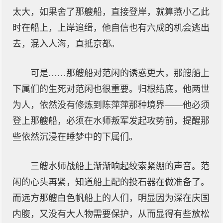
太大，如果舍了那艘船，直接登岸，就算燕小乙此
时在船上，上岸追缉，他自信也有六成的机会逃出
去，混入人海，直抵京都。
可是……那艘船对范闲的诱惑更大，那艘船上
下属们的生死对范闲也很重要。归根结底，他两世
为人，依然没有修炼到陈萍萍那种境界——他必须
登上那艘船，必须在水师叛军发起攻势前，提醒那
些依然沉浸在睡梦中的下属们。
三艘水师战船上渐渐响起绞索紧绷的声音。范
闲的心头再紧，知道船上配的投石器在做准备了。
而远方那艘白色帆船上的人们，明显因为深在庆国
内腹，又没有大人物需要保护，从而显得有些放松