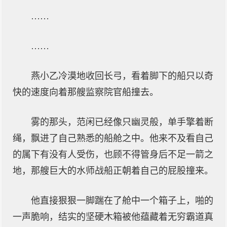
……
……
燕小乙冷漠地收回长弓，看着脚下的船只以奇
快的速度向着那艘监察院官船撞去。
雾的那头，范闲已经像只幽灵般，单手擎着断
绳，飘进了自己熟悉的船舱之中。他来不及看自己
的属下有没有人受伤，也顾不得管身后不足一箭之
地，那艘巨大的水师战船正朝着自己的屁股撞来。
他直接狠狠一脚踹在了舱中一个箱子上，啪的
一声脆响，结实的坚硬木箱被他蕴藏着无穷霸道真