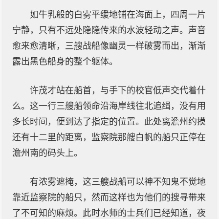
如牛乳般的白雾平缓地铺在海面上，四周一片
宁静，只有不远处隐隐传来的水波轻动之声。声音
愈来愈清晰，三艘战船像幽灵一样破雾而出，渐渐
露出黑色船身的整个躯体。
许茂才站在船首，与手下的校官低声交代着什
么。这一行三艘船领命沿海岸线往北追缉，没有用
多长时间，便到达了指定的位置。此处离澹州约摸
还有十二里的距离，监察院那艘白帆的船只正停在
澹州南的码头上。
有浓雾遮掩，这三艘战船可以神不知鬼不觉地
靠近监察院的船只，然而这样也为他们的搜寻带来
了不可知的麻烦。此时水师的士兵们已经知道，夜