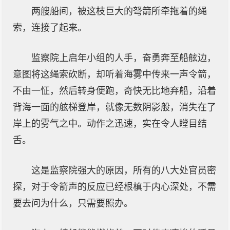
两艘船间，被这枝巨大的弩箭所牵拖着的绳
索，连接了起来。
监察院上启年小组的人手，奋勇奔至船舷边，
意图将这绳索砍断，却听着海雾中传来一声令箭，
不由一怔，然后转身便跑，奇快无比地弃船，沿着
背海一面的舷梯登岸，就像无数阴影般，消失在了
岸上的雾气之中。动作之迅速，实在令人瞠目结
舌。
这是监察院强大的原因，所有的八大处官员密
探，对于令箭声的反应已经根槙于内心深处，不需
要去问为什么，只需要照办。