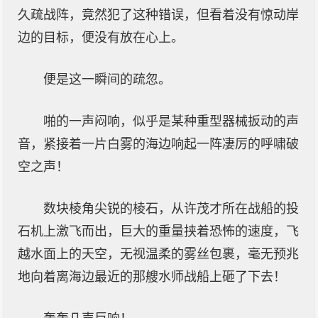
久疏战阵，竟然犯了这种错误，但看着没有惊动岸
边的目标，便没有放在心上。
便是这一瞬间的疏忽。
啪的一声闷响，似乎是某种重型器械扳动的声
音，紧接着一片白雾的海边响起一阵凄厉的呼啸破
空之声！
数块棱角尖锐的棱石，从许茂才所在战船的投
石机上激飞而出，巨大的重量挟着恐怖的速度，飞
越水面上的天空，无视温柔的雾丝包裹，毫无预兆
地向着离海边最近的那艘水师战船上砸了下去！