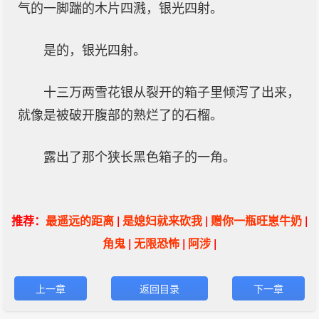
气的一脚踹的木片四溅，银光四射。
是的，银光四射。
十三万两雪花银从裂开的箱子里倾泻了出来，
就像是被破开腹部的熟烂了的石榴。
露出了那个狭长黑色箱子的一角。
推荐：
最遥远的距离
|
是媳妇就来砍我
|
赠你一瓶旺崽牛奶
|
角鬼
|
无限恐怖
|
阿涉
|
上一章
返回目录
下一章