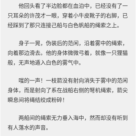
他回头看了半边脸都在血泊中，已经没有了一
只耳朵的许茂才一眼，穿着小牛皮靴子的右脚，已
经踩到了那只连接己船与白色帆船的绳索之上。
身子一晃，伪装后的范闲，沿着雾中的绳索，
向着那边滑去。他的身体微微弓着，就像一只狸猫
般，无声地遁入白色的雾气中。
嗤的一声！一枝箭没有射向消失于雾中的范闲
身体，而是射向了系在战船右侧的弩机绳索，箭尖
瞬息间将绳结绞成粉碎！
两船间的绳索无力垂入海中，然而却没有听到
有人落水的声音。