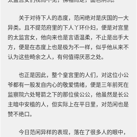
太监宫女们视而不见，拂袖而走，面色阴沉。
关于对待下人的态度，范闲绝对是庆国的一大
异类。且不提范府里的下人丫环仆妇，便是对宫里
的太监宫女，他向来也是言语温柔，不止是出手大
方，便是在态度上也是极为不一样，似乎他从来不
认为这些畸余之人，有何值得厌恶之处。
也正是因此，整个皇宫里的人们，对这位小公
爷都有一股发自内心的敬爱情绪，便是三年前死在
监察院六处弩箭之下的那位侯公公，他虽然是长公
主暗中安植的人，但实际上在平日里，对范闲也是
赞不绝口。
今日范闲异样的表现，落在了很多人的眼中，