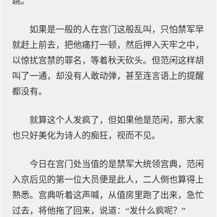
跳。
如果是一般的人在宫门这般乱叫，只怕禁军早
就赶上前去，把他痛打一顿，然后押入天牢之中，
以惊扰宫禁的罪名，等着秋天砍头。但范闲这样胡
叫了一通，却没有人敢动弹，甚至连言语上的提醒
都没有。
就算这个人发疯了，但如果他是范闲，那大家
也只好美化为诗人的痴狂，视而不见。
今日在宫门处当值的是禁军大统领宫典，范闲
入京后见的第一位大员便是此人，二人倒也算得上
熟悉。宫典听着这声喊，从值房里跑了出来，急忙
过去，将他拖了回来，说道：“发什么疯呢？”