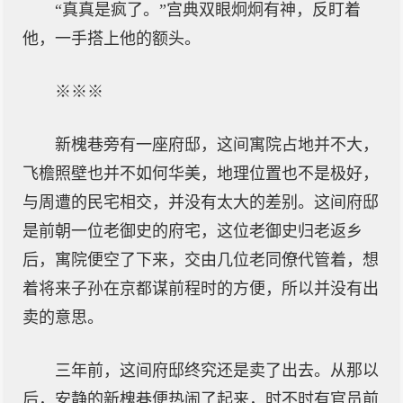
“真真是疯了。”宫典双眼炯炯有神，反盯着
他，一手搭上他的额头。
※※※
新槐巷旁有一座府邸，这间寓院占地并不大，
飞檐照壁也并不如何华美，地理位置也不是极好，
与周遭的民宅相交，并没有太大的差别。这间府邸
是前朝一位老御史的府宅，这位老御史归老返乡
后，寓院便空了下来，交由几位老同僚代管着，想
着将来子孙在京都谋前程时的方便，所以并没有出
卖的意思。
三年前，这间府邸终究还是卖了出去。从那以
后，安静的新槐巷便热闹了起来，时不时有官员前