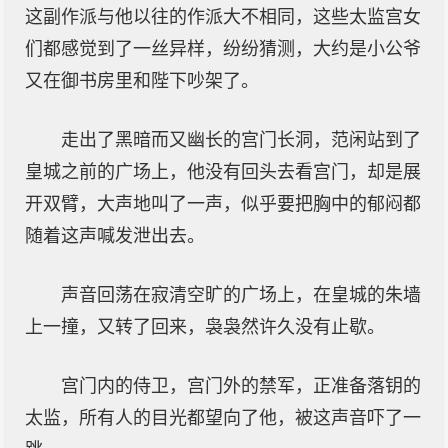
这副作派与他以往的作派大不相同，这些太监宫女
们都感觉到了一丝异样，纷纷猜测，大约是小公爷
又在御书房里和陛下吵架了。
走出了黑暗而又幽长的宫门长洞，范闲站到了
皇城之前的广场上，他没有回头去看宫门，却是展
开双臂，大声地叫了一声，似乎要把胸中的郁闷都
随着这声喊发泄出去。
声音回荡在寂清空旷的广场上，在皇城的朱墙
上一撞，又转了回来，袅袅然许久没有止歇。
宫门内的侍卫，宫门外的禁军，正准备落钥的
太监，所有人的目光都望向了他，被这声音吓了一