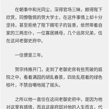
在朝事中和光同尘，深得官场三昧，颇得陛下
欣赏，同僚敬佩的贺大学士，在这件事情上却十分
坚持，甚至拒绝了陛下赐宅子的旨意，依然带着自
家的三两忠仆，一位寡居姨母，几个远房兄弟，住
在这间老御史府中。
一住便是三年。
贺宗纬推开门，走到了老御史房有些荒破的庭
院之中，看着满园的胡乱春景，四处乱搭着的绿色
枝叶，不禁自嘲地摇了摇头。
之所以他一直住在这间老御史府中，是因为他
对这里有感情，而且这座府邸对他的人生而言，代