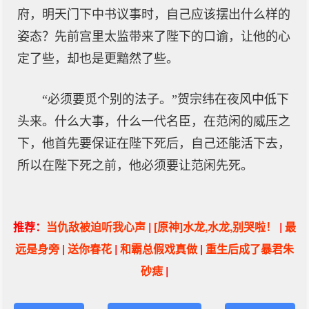
府，明天门下中书议事时，自己应该摆出什么样的
姿态？先前宫里太监带来了陛下的口谕，让他的心
定了些，却也是更黯然了些。
“必须要觅个别的法子。”贺宗纬在夜风中低下
头来。什么大事，什么一代名臣，在范闲的威压之
下，他首先要保证在陛下死后，自己还能活下去，
所以在陛下死之前，他必须要让范闲先死。
推荐：
当仇敌被迫听我心声
|
[原神]水龙,水龙,别哭啦！
|
最
远是身旁
|
送你春花
|
和霸总假戏真做
|
重生后成了暴君朱
砂痣
|