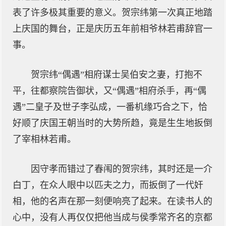
表了许多极其重要的意义。贺宗纬第一次真正地踏
上庆国的舞台，正是庆历五年前相爷林若甫辞官一
事。
贺宗纬“偶遇”相府谋士吴伯安之妻，打抱不
平，往都察院告御状，又“偶遇”相府杀手，再“偶
遇”二皇子及世子李弘成，一番机缘巧合之下，恰
好顺了庆国王朝当时的大势所趋，竟是生生地扳倒
了宰相林若甫。
因守孝而错过了春闱的贺宗纬，其时还是一介
白丁，在众人眼中以匹夫之力，而扳倒了一代奸
相，他的名声在那一刻便响亮了起来。在读书人的
心中，没有人再仅仅把他当成与侯季常齐名的京都