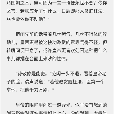
乃国朝之基，岂可因为一言一语便永世不变？依你
之言，若朕应允了你什么，日后即那人贪赃枉法，
朕也要依你不动他？”
范闲先前的话带着几丝赌气，几丝不得体的狞
劲儿，皇帝更是被这挟功邀赏的意思气得不轻，但
转瞬间便平息了，或许皇帝更喜欢范闲这种把什么
事儿都摆在台面上来吵的性情。
“孙敬修是能吏。”范闲一步不退，看着皇帝老
子的脸，清声说道：“若他敢贪赃枉法，臣第一个
拿他，把他千刀万剐。”
皇帝的眼眸里闪过一道异光，似乎没有想到范
闲竟然会对这件事情如此上心，隐约想到，大概是