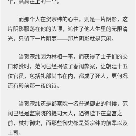
个，高高在上的一个。
而那个人在贺宗纬的心中，则是一片阴影，这
片阴影飘荡在他的头顶，遮住了他人生里的无限清
光，只留下一片阴寒——那片阴影就是范闲。
当贺宗纬因为林相一事，而获得了士子们的交
口称赞时，范闲已经揭破了春闱弊案，让朝廷十五
位官员，包括礼部尚书在内，都成了死人，更何况
还有殿前那一夜的诗。
当贺宗纬还是都察院一名普通御史的时候，范
闲已经是监察院的提司大人，逼得陛下在皇宫之
前，杖打御史，而那些御史都是贺宗纬的前辈以及
上司。