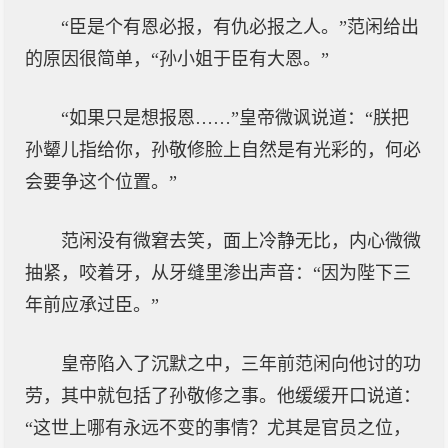
“臣是个有恩必报，有仇必报之人。”范闲给出
的原因很简单，“孙小姐于臣有大恩。”
“如果只是想报恩……”皇帝微讽说道：“朕把
孙颦儿指给你，孙敬修脸上自然是有光彩的，何必
会要争这个位置。”
范闲没有微窘去笑，面上冷静无比，内心微微
抽紧，咬着牙，从牙缝里渗出声音：“因为陛下三
年前应承过臣。”
皇帝陷入了沉默之中，三年前范闲向他讨的功
劳，其中就包括了孙敬修之事。他缓缓开口说道：
“这世上哪有永远不变的事情？尤其是官员之位，