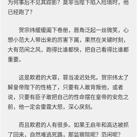
为何事后不见其踪影？莫非当陛下陷入险境时，他
已经跑了？
贺宗纬缓缓阖下卷册，唇角泛起一丝微笑，心
想小范大人带出来的厉害下属，果然在关键时刻，
大有范闲之风，跑得比谁都快，把自己看得比谁都
重要。
这是欺君的大罪，罪当凌迟处死。贺宗纬太了
解皇帝陛下的性格了，只要有人敢背叛他，或者
说，只要有臣子敢把自己的性命摆在皇帝的安危之
前，他一定会雷霆大怒，深心戾刻。
而且欺君的人有很多。如果王启年和高达被抓
了回来，自然难逃死路，那监察院呢？范闲呢？