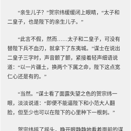
“亲生儿子？”贺宗纬缓缓闭上眼睛，“太子和
二皇子，也是陛下的亲生儿子。”
“此言不假，然而……太子和二皇子，可没有
替陛下兵不血刃，就拿下了东夷城。”谋士在说出
二皇子三字时，声音颤了颤，紧接着轻声细语说
道：“以一片疆土，换两个下属之命，陛下这点宽
仁心还是有的。”
“当然。”谋士看了面露失望之色的贺宗纬一
眼，淡淡说道：“即便不能逼陛下和小范大人翻
脸，但至少也可以在陛下的心里种下一根刺。”
贺宗纬摇了摇头，睁开眼静静地看着面前的谋