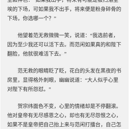
坚毅神色：“如果我出手，将来有可能是被扫落尘
埃的下场，可如果我不出手，将来便是粉身碎骨的
下场，你选哪一个？”
他望着范无救微微一笑，说道：“我选前者，
因为至少我还可以活下去。而范闲如果真的和陛下
翻脸，他就很难活下去。”
范无救的眼睛眨了眨，花白的头发在黑夜的书
房里，显得格外刺眼，幽幽说道：“大人似乎心里
对陛下有所怨怼。”
贺宗纬面色不变，心里的情绪却是不停翻滚。
他对皇帝有无尽感恩之心，却也有无尽怨恨之心，
如果不是皇帝把自己抬上来与范闲打擂台，自己怎