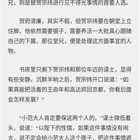
兄，则是替贺宗纬进行见不得光事情的首要人选。
贺府清廉，其实不假，但贺宗纬要在朝堂上立
住脚，他依然需要银子，需要养活一大批真心跟随
自己的下属，那位堂兄，便是处理这方面事宜的人
物。
书房里只剩下贺宗纬和那位年迈的谋士，显得
有些安静。沉默半晌之后，贺宗纬开口说道：“如
果真能把活着的王启年和高达抓回京都，你看后面
会怎样发展？”
“小范大人肯定要保这两个人的。”谋士微低着
头，说道：“以陛下的性情，如果这件事情没有闹
大，说不定会给小范大人这个面子，把这件事情遮