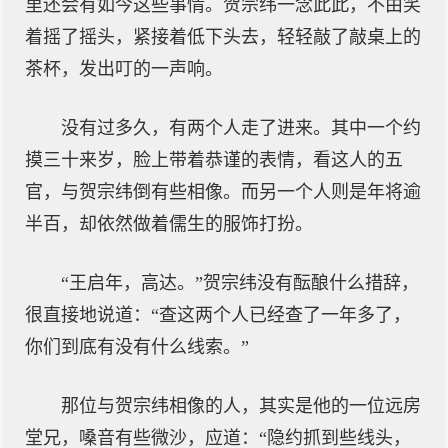
里还会有如今这些事情。贺宗纬一念此此，不由笑
着摇了摇头，紧接着低下头去，轻轻敲了敲桌上的
茶杯，发出叮的一声响。
没有过多久，有两个人走了进来。其中一个约
摸三十来岁，脸上带着恭谨的表情，看这人的五
官，与贺宗纬倒有些相像。而另一个人则是年将逾
半百，却依然做着儒生的服饰打扮。
“王启年，高达。”贺宗纬没有酝酿什么措辞，
很直接地说道：“查这两个人已经查了一年多了，
你们到底有没有什么线索。”
那位与贺宗纬相像的人，其实是他的一位远房
堂兄，嗓音有些微沙，应道：“隐约抓到些线头，