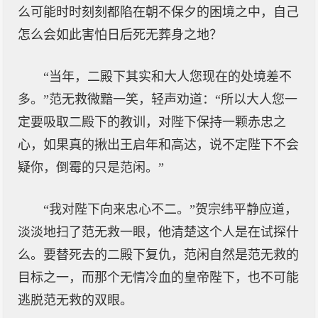
么可能时时刻刻都陷在朝不保夕的困境之中，自己
怎么会如此害怕日后死无葬身之地？
“当年，二殿下其实和大人您现在的处境差不
多。”范无救微黯一笑，轻声劝道：“所以大人您一
定要吸取二殿下的教训，对陛下保持一颗赤忠之
心，如果真的揪出王启年和高达，说不定陛下不会
疑你，倒霉的只是范闲。”
“我对陛下向来忠心不二。”贺宗纬平静应道，
淡淡地扫了范无救一眼，他清楚这个人是在试探什
么。要替死去的二殿下复仇，范闲自然是范无救的
目标之一，而那个无情冷血的皇帝陛下，也不可能
逃脱范无救的双眼。