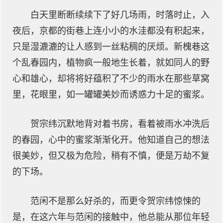
白天里断断续续下了好几场雨，时落时止，入
夜后，京都的街巷上连小小的水洼都没有积起来，
只是湿漉漉的让人感到一丝粘稠的厌烦。新槐巷这
个乱春园内，植物疯一般地生长着，就如同人的野
心和雄心，却将将好蕴积了不少的雨水在那些草窝
里，花眼里，如一罐罐美妙而诱惑力十足的蜜浆。
贺宗纬沉默地背对着书房，看着被雨水冲洗后
的春园，心中的蜜浆渐渐化开。他知道自己的想法
很美妙，但又极为危险，稍有不慎，便是万劫不复
的下场。
范闲不是那么好杀的，而更令贺宗纬惊悚的
是，在这六年与范闲的接触中，他总能从那位年轻