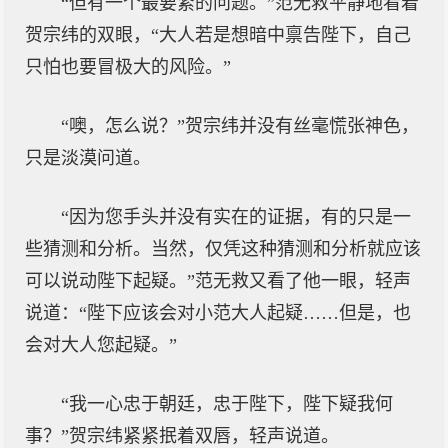
“但有一个最要紧的问题。”范无救平静地看着
贺宗纬的双眼，“大人若是想暗中禀告陛下，自己
只怕也要冒极大的风险。”
“噢，怎么说？”贺宗纬并没有丝毫慌张神色，
只是淡漠问道。
“因为您手头并没有实在的证据，有的只是一
些猜测和分析。当然，仅凭这种猜测和分析就应该
可以说动陛下起疑。”范无救又看了他一眼，轻声
说道：“陛下应该会对小范大人起疑……但是，也
会对大人您起疑。”
“我一心忠于朝廷，忠于陛下，陛下疑我何
事？”贺宗纬紧紧抿着双唇，轻声说道。