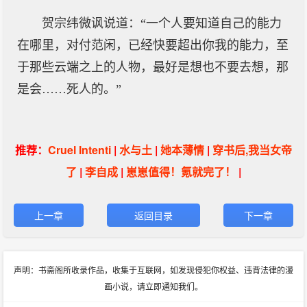
贺宗纬微讽说道：“一个人要知道自己的能力
在哪里，对付范闲，已经快要超出你我的能力，至
于那些云端之上的人物，最好是想也不要去想，那
是会……死人的。”
推荐：
Cruel Intenti
|
水与土
|
她本薄情
|
穿书后,我当女帝
了
|
李自成
|
崽崽值得！氪就完了！
|
上一章
返回目录
下一章
声明：书斋阁所收录作品，收集于互联网，如发现侵犯你权益、违背法律的漫
画小说，请立即通知我们。