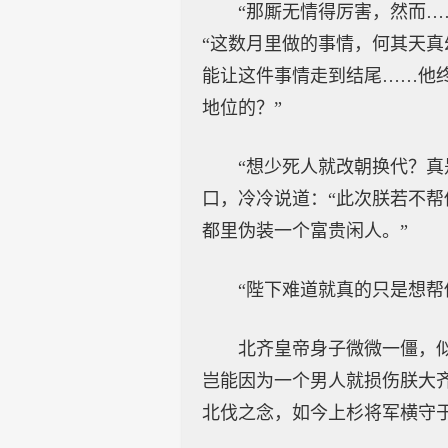
“那厮无情得厉害，然而
“这数月里做的事情，何其天
能让这件事情走到结尾……他
地位的？”
“想少死人就改朝换代？
口，冷冷说道：“此次朕若不
都里伪装一个富贵闲人。”
“陛下难道就真的只是想帮
北齐皇帝身子微微一僵，
岂能因为一个男人就损伤朕大
北伐之念，如今上杉将军横守