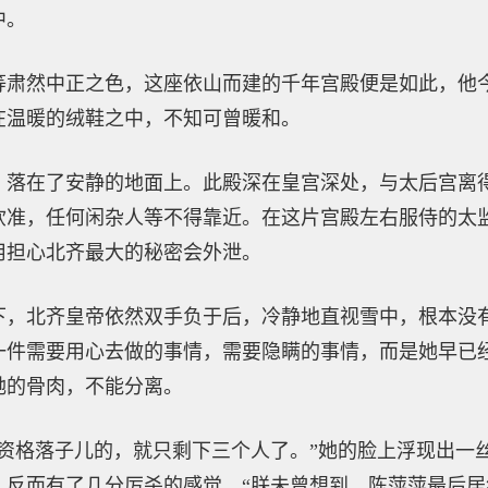
中。
等肃然中正之色，这座依山而建的千年宫殿便是如此，他
在温暖的绒鞋之中，不知可曾暖和。
，落在了安静的地面上。此殿深在皇宫深处，与太后宫离
钦准，任何闲杂人等不得靠近。在这片宫殿左右服侍的太
用担心北齐最大的秘密会外泄。
下，北齐皇帝依然双手负于后，冷静地直视雪中，根本没
一件需要用心去做的事情，需要隐瞒的事情，而是她早已
她的骨肉，不能分离。
有资格落子儿的，就只剩下三个人了。”她的脸上浮现出一
，反而有了几分厉杀的感觉，“朕未曾想到，陈萍萍最后居