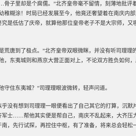
……骨子里却是个腐儒。”北齐皇帝毫不留情，刻薄地批评
真幼稚糊涂！时局已经发展至今，他竟还奢望着在南庆内
终究是低估了庆帝，就算他那位皇帝老子不是大宗师，又
真是荒唐到了极点。”北齐皇帝双眼微眯，并没有听司理理
帮他，东夷城则和燕京大营正面对上，不论双方胜负如何
他守住东夷城？”司理理眼波微转，轻声问道。
似乎没有想到司理理一眼便看出了自己其它的打算，沉默
齐军士……帮他其实便是帮自己，南庆不乱起来，大齐压
于南，先行试探，再控住中枢，有了准备，将来总会轻松一