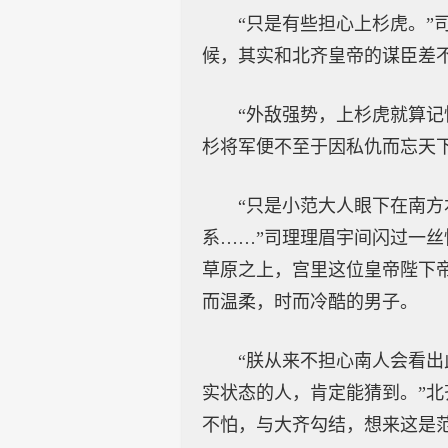
“只是有些担心上杉虎。
候，其实和北齐皇帝的谋臣差
“外敌强势，上杉虎就算记
杉将军便不至于因私仇而忘天
“只是小范大人眼下在南
系……”司理理眉宇间闪过一
草原之上，宫里这位皇帝陛下
而温柔，时而冷酷的男子。
“朕从来不担心南人会看
实状态的人，肯定能猜到。”
不怕，与大齐勾结，想来这是