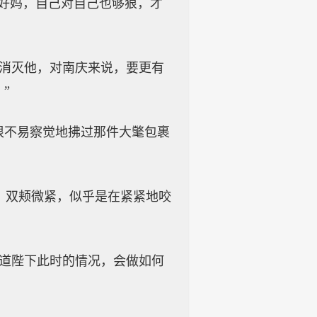
个好妈，自己对自己也够狠，才
比消灭他，对南庆来说，要更有
”
很不易察觉地拂过那件大氅包裹
，双颊微紧，似乎是在紧紧地咬
知道陛下此时的情况，会做如何