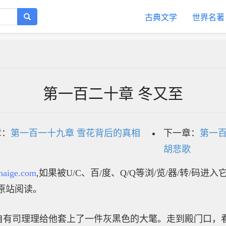
古典文学
世界名著
第一百二十章 冬又至
章：
第一百一十九章 雪花背后的真相
下一章：
第一百
胡悲歌
haige.com
,如果被U/C、百/度、Q/Q等浏/览/器/转/码进
原站阅读。
自有司理理给他套上了一件灰黑色的大氅。走到殿门口，