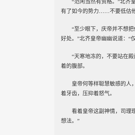
“范闲当然有资格。”北齐
有了如今的势力……不要低估
“至少眼下，庆帝并不想
好处。”北齐皇帝幽幽说道：“
“天寒地冻的，不要站在
着的腹部。
皇帝何等样聪慧敏感的人
着牙齿，压抑着怒气。
看着皇帝这副神情，司理
想法。”