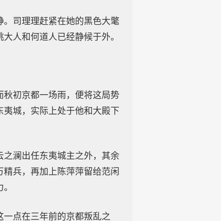
静。司理理赶紧在她的黑色大氅
桃大人和何道人已经静候于外。
而秋初京都一场雨，便将这局势
东夷城，实际上处于他和大殿下
云之澜出任东夷城主之外，其余
万精兵，再加上陈萍萍留给范闲
力。
这一点在三年前的京都叛乱之