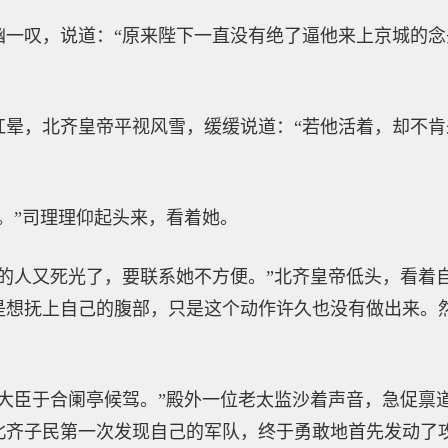
幽一叹，说道：“原来陛下一直没有绝了逼他来上京城的
红晕，北齐皇帝平视风雪，缓缓说道：“若他活着，却不
。”司理理仰起头来，看着她。
路的人又死光了，要联系她不方便。”北齐皇帝低头，看着
是想抚上自己的腹部，只是这个动作许久也没有做出来。
位大臣于合阑亭候驾。”殿外一位老太监沙着声音，急促禀
北齐子民第一次发现自己的军队，终于勇敢地首先发动了