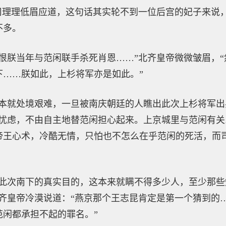
”司理理低眉应道，这句话其实轮不到一位后宫的妃子来说
不多。
恨朕当年与范闲联手杀死肖恩……”北齐皇帝微微皱眉，
下……朕如此，上杉将军亦是如此。”
方本就处境艰难，一旦被南庆朝廷的人瞧出此次上杉将军
丝忧虑，不由自主地替范闲担心起来。上京城里与范闲有
帝王心术，冷酷无情，只怕也不怎么在乎范闲的死活，而
出此次南下的真实目的，这本来就瞒不得多少人，至少那
北齐皇帝冷漠说道：“燕京那个王志昆肯定是第一个猜到的
范闲都承担不起的罪名。”