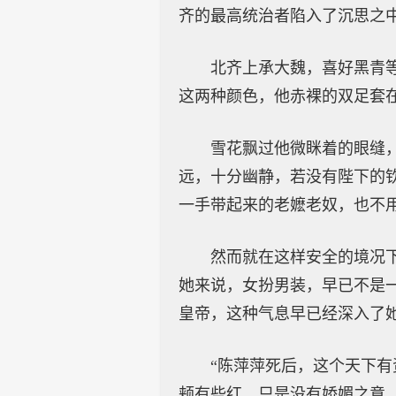
齐的最高统治者陷入了沉思之
北齐上承大魏，喜好黑青
这两种颜色，他赤裸的双足套
雪花飘过他微眯着的眼缝
远，十分幽静，若没有陛下的
一手带起来的老嬷老奴，也不
然而就在这样安全的境况
她来说，女扮男装，早已不是
皇帝，这种气息早已经深入了
“陈萍萍死后，这个天下
颊有些红，只是没有娇媚之意