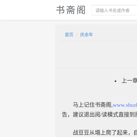
书斋阁
首页
庆余年
上一
马上记住书斋阁,
www.shuz
告，建议退出阅/读模式直接到
战豆豆从塌上爬了起来，