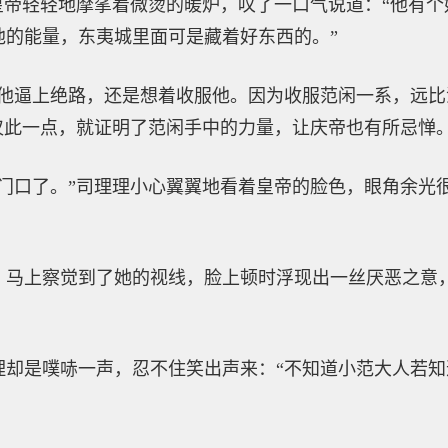
皇帝轻轻地摩挲着微烫的暖炉，叹了一口气说道：“他有
他的能量，东夷城里面可是藏着好东西的。”
把他逼上绝路，还是想着收服他。因为收服范闲一系，远
仅此一点，就证明了范闲手中的力量，让庆帝也有所忌惮。
殿门口了。”司理理小心翼翼地看着皇帝的脸色，眼角余光
，马上察觉到了她的视线，脸上顿时浮现出一丝厌恶之意
理却是噗哧一声，忍不住笑出声来：“不知道小范大人若