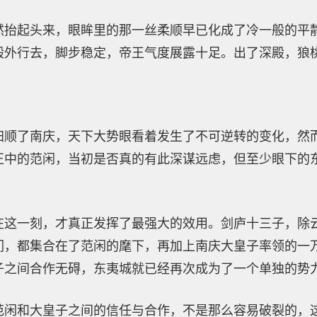
然抬起头来，眼眸里的那一丝柔顺早已化成了冷一般的平
殿外行去，脚步稳定，帝王气度展露十足。出了深殿，狼
归顺了南庆，天下大势眼看着发生了不可逆转的变化，然
正中的范闲，当初是否真的有此深谋远虑，但至少眼下的
在这一刻，才真正发挥了最强大的效用。剑庐十三子，除
们，都集合在了范闲的麾下，再加上南庆大皇子率领的一
子之间合作无碍，东夷城就已经再次成为了一个单独的势
范闲和大皇子之间的信任与合作，不是那么容易破裂的，