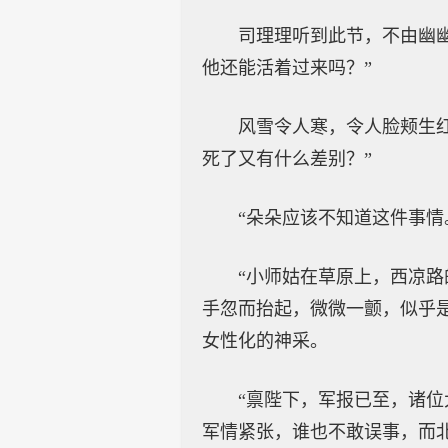
司理理听到此节，不由幽
他还能活着过来吗？”
风雪令人寒，令人脸颊生
死了又有什么差别？”
“朵朵应该不知道这件事情
“小师姑在草原上，西凉
手忽而抬起，微微一颤，似乎
女性化的神采。
“禀陛下，军报已至，诸
军情紧张，谁也不敢误事，而