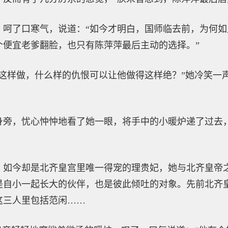
，呵了口寒气，说道：“如今才明白，国师临去前，为何
个便宜老爹翻脸，也只有陈萍萍最后主动的选择。”
这样做，什么样的仇恨可以让他做得这样绝？”她冷笑一
身旁，忧心忡忡地看了她一眼，将手中的小暖炉递了过去
，如今却是北齐皇宫里唯一得宠的理贵妃，她与北齐皇帝
是自小一起长大的伙伴，也是彼此倾吐的对象。先前北齐
这三人里包括范闲……