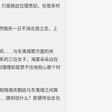
，只是她这位理贵妃，在很多时
“然南庆一日不消北侵之念，上
出兵……与东夷城那方面的关
关系的三位女子，海棠朵朵远在
司理理却是禁不住地担心那个时
些知晓南庆朝廷与东夷城之间真
……猜到怕什么？即便传出去也