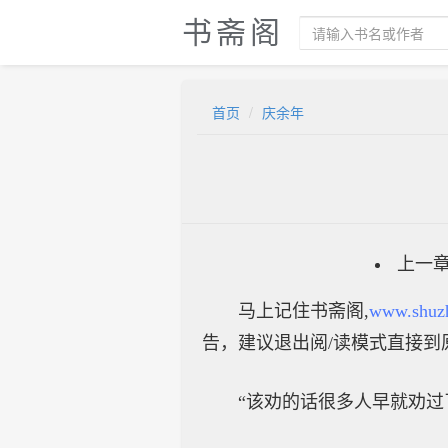
书斋阁
首页
庆余年
上一
马上记住书斋阁,
www.shuz
告，建议退出阅/读模式直接到
“该劝的话很多人早就劝