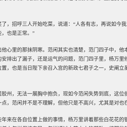
笑了，招呼三人开始吃菜，说道：“人各有志，再说如今
，也是正常。”
出他心里的那抹阴寒。范闲其实也清楚，范门四子中，他
的安排出了漏子，还是运气的问题，范门四子里，杨万里
位置，也是当日陛下亲召入宫的新政七君子之一，史阐立
居胶州，无法一展胸中抱负，现如今范闲失势到底，这位
一点，范闲并不是不理解，但他只是不高兴，尤其是对也
些年来在各自位置上做的事情，杨万里讲着那些白花花的