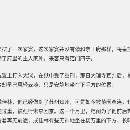
又摆了一次家宴，这次家宴并没有像和亲王府那样，将皇
除了府里的主人家外，来客只有范门四子。
位置上打入大狱，在狱中受了重刑，那日大理寺宣判后，
情却早已风轻云淡，只是安静地坐在下手方的位置。
成佳林，他已经做到了苏州知州，可是如今被范闲牵连，
些过重，被强行索拿回京。这一个月里，范闲为了他前后
看着再无前途，成佳林有些无神地坐在杨万里的下方，长