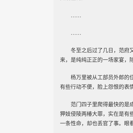
……
……
冬至之后过了几日，范府
来，是纯纯正正的一场家宴，
杨万里被从工部员外郎的
有些行动不便，脸上怨恨的表
范门四子里爬得最快的是
狎妓侵陵两椿大罪，实在是有
一条性命，却也丢官了事。眼