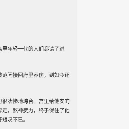
族里年轻一代的人们都请了进
被范闲接回府里养伤，到如今还
也很凄惨地垮台。宫里给他安的
奔走，熬神费力，终于保住了他
吁短叹不已。