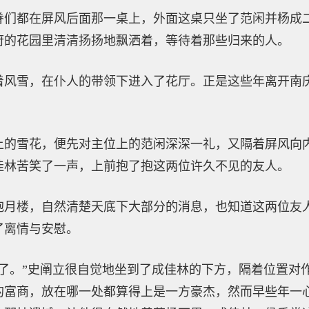
眷们都在屏风后面那一桌上，外面这桌只坐了范闲并杨成
府的花园里清清扬扬地飘洒着，等待着那些归来的人。
着风雪，在仆人的带领下进入了花厅。正是这些年离开南
上的雪花，便先对主位上的范闲深深一礼，又隔着屏风向
佳林苦笑了一声，上前抱了抱这两位许久不见的友人。
抱月楼，自然清楚天底下大部分的消息，也知道这两位友
了离情与安慰。
来了。”史阐立很自觉地坐到了成佳林的下方，隔着位置对
的富商，放在哪一处都算得上是一方豪杰，然而早些年一