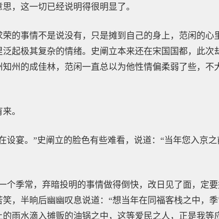
意思，这一切已经说明得很明显了。
求荣的事情不是说没有，只是摊到自己的身上，范闲的心
里泛起极其复杂的情绪。史阐立本来还在宋国国都，此次
州知州的成佳林，范闲一直总以为他性情偏柔弱了些，不
有来。
在设宴。”史阐立的脸色有些难看，说道：“当年您入京
好一个季常，弃暗投明的事情做得倒快，改日见了面，定要
苦笑，半晌后幽幽叹息说道：“想当年在同福客栈之中，
上的雨水滴入摊贩的油锅之中，这等爱民之人，正是我等