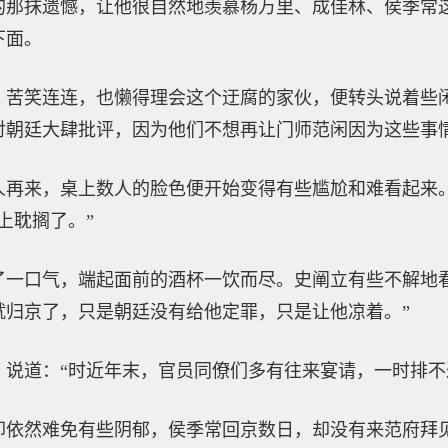
的那抹遗憾，让他很自然地羡慕杨万里、成佳林、侯季常
下面。
，苦笑连连，也懒得理会这个迂腐的家伙，便转头说着些
对朝廷大肆批评，因为他们不想再让门师范闲因为这些事
人再来，桌上数人的脸色便开始变得有些尴尬和难看起来
上耽搁了。”
了一口气，端起面前的酒杯一饮而尽。史阐立有些不解地
就归京了，只是朝廷没有给他定罪，只是让他凉着。”
，说道：“时近年末，官员同僚们多有往来宴请，一时排不
却依然难免有些阴郁，侯季常回京数日，却没有来范府拜