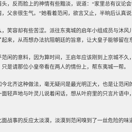
眉头，反而脸上的神情有些黯淡，说道：“家里总有议论
，父亲很生气。”她看着范闲，欲言又止，半晌后认真说
么，笑容却有些苦涩。派往东夷城的启年小组成员与沐风
了起来，从而想办法抗阻朝廷的旨意，让大皇子能够留在
乎范闲的意料，因为算时间，王启年应该刚到上京城不久
，只是请那位小皇帝看在两人的情份上，帮东夷城一帮。
如今北齐这种做法，毫无疑问是最光明正大，也是让范闲
一面轻声地与叶灵儿说着闲话，想从叶府里的只言片语中
北面战事的反应太淡漠，淡漠到范闲嗅到了一丝危险的味