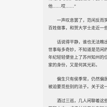
他……哎……”
一声叹息罢了，范闲反而
百姓做事，和贺大学士走近一些
话说得平静，谁也无法瞧
世事每多奇妙，不知道是范闲
年纪轻轻便坐上了苏州知州的
家的身份，又是何其光彩。
偏生只有侯季常，仍然偏
被迫要觅些别的法子。关于这
酒过三巡，几人闲聊着这