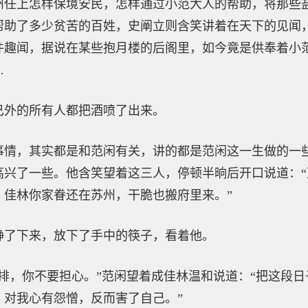
州任上怎样保境安民，怎样通过小范大人的帮助，将那些
帮助了多少贫苦的百姓，史阐立则含笑讲着在天下的见闻
件趣闻，据说在某些抱月楼的后阁里，如今竟是供奉着小
…
己外的所有人都把酒喷了出来。
事情，其实都是和范闲有关，讲的都是范闲这一生做的一
高兴了一些。他含笑望着这三人，停顿半晌后开口说道：
，佳林你家眷还在苏州，干脆也搬府里来。”
静了下来，放下了手中的筷子，看着他。
排，你不要担心。”范闲望着成佳林温和说道：“把这段
，对我心有怨憎，反而害了自己。”