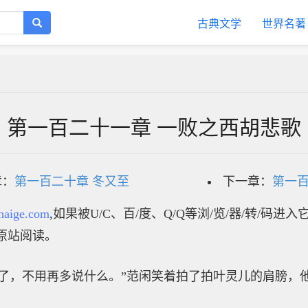
古典文学
世界名著
第一百二十一章 一败之西胡悲歌
章：
第一百二十章 冬又至
下一章：
第一百
haige.com
,如果被U/C、百/度、Q/Q等浏/览/器/转/码进
原站阅读。
过了，不用再多说什么。”范闲笑着拍了拍叶灵儿的肩膀，