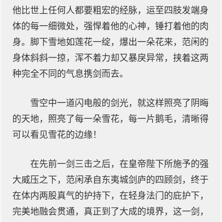
他比世上任何人都要粗宏的经脉，运至四肢发端身
体的每一细微处，强悍着他的心神，锤打着他的肉
身。脚下雪地如莲花一绽，爆出一朵花来，范闲的
身体斜斜一掠，浑不着力却又暴戾异常，挟着这两
种完全不同的气息携剑而去。
雪空中一道闪电般的剑光，就这样照亮了阴晦
的天地，照亮了每一朵雪花，每一片鹅毛，清晰得
可以看见雪花的边缘！
在先前一剑三击之后，在皇帝陛下所施予的强
大威压之下，范闲承自东夷城剑庐的四顾剑，终于
在体内两股真气的护持下，在轻身法门的庇护下，
完美地融会贯通，真正到了大成的境界，这一剑，