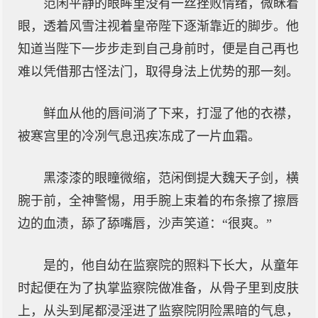
范闲平静的眼眸里没有一丝挫败情绪，微眯着
眼，透着风雪注视着皇帝陛下逐渐靠近的脚步。他
知道当陛下一步步走到自己身前时，便是自己再也
难以凭借那古怪法门，取得身法上优势的那一刻。
鲜血从他的唇间淌了下来，打湿了他的衣襟，
被寒宫里的冷冽气息迅疾冻成了一片血霜。
黑漆漆的眼瞳微缩，范闲倒提大魏天子剑，横
腕于前，全神警惕，用手腕上束着的布条擦了擦唇
边的血渍，舔了舔嘴唇，沙声笑道：“很爽。”
是的，他自幼在监察院的照料下长大，从童年
时起便在为了执掌监察院做准备，从骨子里到皮肤
上，从头到尾都浸淫进了监察院阴险黑暗的气息，