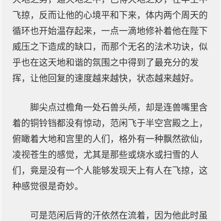
飞掠，反而让他的心境平和下来，体内两个周天的
循环也开始温存起来，一点一滴地修补着他在陛下
威压之下造成的缺口，而那个无名的法术功诀，似
乎也在这天地和谐的氛围之中得到了最充分的发
挥，让他回复的速度越来越快，状态越来越好。
脚尖点过檐角一处石兽头颅，却是连兽嘴里含
着的铜铃铛都没有惊动，范闲飞于半空宫殿之上，
俯瞰着大地和宫里的人们，格外有一种飘然欲仙，
凌视苍生的感觉，尤其是那些或烧水或扫雪的人
们，竟是没有一个人能够发现天上有人在飞掠，这
种感觉很是奇妙。
可是范闲后背的汗依然在流着，因为他此时虽