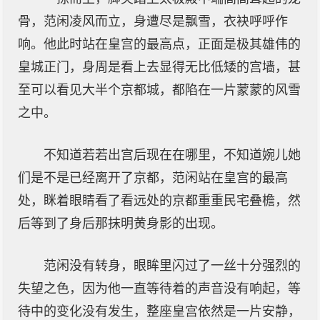
骨，范闲凌风而立，身遭尽是飘雪，衣袂呼呼作
响。他此时站在皇宫的最高点，正面是极其雄伟的
皇城正门，身周是看上去显得无比低矮的宫墙，甚
至可以看见大半个京都城，都陷在一片蒙蒙的风雪
之中。
不知道若若出宫后现在在哪里，不知道婉儿她
们是不是已经离开了京都，范闲站在皇宫的最高
处，眯着眼睛看了看远处的京都重重民宅叠檐，然
后等到了身后那抹明黄身影的出现。
范闲没有转身，眼眸里闪过了一丝十分强烈的
失望之色，因为他一直等待着的声音没有响起，等
待中的变化没有发生，整座皇宫依然是一片安静，