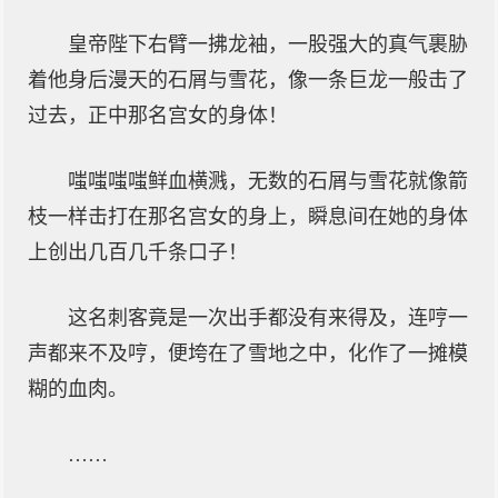
皇帝陛下右臂一拂龙袖，一股强大的真气裹胁
着他身后漫天的石屑与雪花，像一条巨龙一般击了
过去，正中那名宫女的身体！
嗤嗤嗤嗤鲜血横溅，无数的石屑与雪花就像箭
枝一样击打在那名宫女的身上，瞬息间在她的身体
上创出几百几千条口子！
这名刺客竟是一次出手都没有来得及，连哼一
声都来不及哼，便垮在了雪地之中，化作了一摊模
糊的血肉。
……