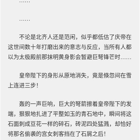
……
……
不论是北齐人还是范闲，似乎都低估了庆帝在
这世间数十年打磨出来的意志与反应，当所有人都
以为太极殿前那抹明黄身影会暂避巨弩锋芒时……
皇帝陛下的身形从原地消失，竟是倏忽间在雪
上连进三步！
轰的一声巨响，巨大的弩箭擦着皇帝陛下的发
端，狠狠地扎进了平整如玉的青石地中，瞬间将这
石面刺成豆花一样的碎石，砖泥四处猛溅，却恰好
将那名偷袭的宫女刺客挡在了石屑之后！