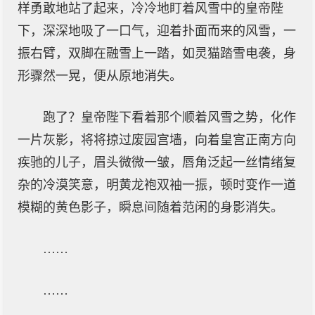
样勇敢地站了起来，冷冷地盯着风雪中的皇帝陛
下，深深地吸了一口气，迎着扑面而来的风雪，一
振右臂，双脚在融雪上一踏，如灵猫踏雪电袭，身
形骤然一晃，便从原地消失。
跑了？皇帝陛下看着那个顺着风雪之势，化作
一片灰影，将将掠过废园宫墙，向着皇宫正南方向
疾驰的儿子，眉头微微一皱，唇角泛起一丝情绪复
杂的冷漠笑意，明黄龙袍双袖一振，顿时变作一道
模糊的黄色影子，瞬息间随着范闲的身影消失。
……
……