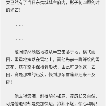
竟已然有了当日东夷城城主府内，影子刺四顾剑时
的光芒！
……
……
范闲惨然颓然地被从半空击落于地，横飞而
回，重重地摔落在雪地上，而他先前一脚踩绽的雪
莲花，还在空中保持着形状，由此可见他这一去一
回，竟是那样的迅疾，快到那朵雪莲都还来不及
碎！
他去得潇洒，刺得随心如意，凌厉却又自然，
可是他退得却是更加快速，狼狈不堪，惊心动魄！