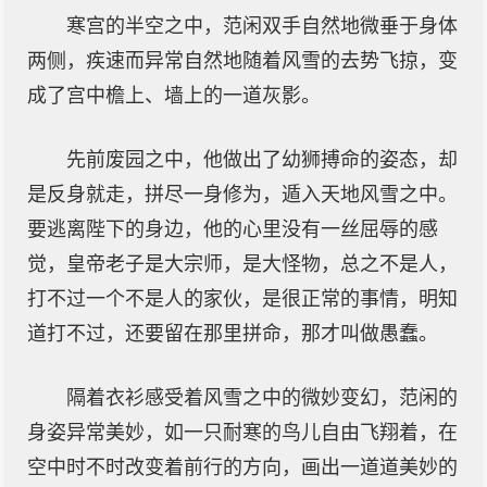
寒宫的半空之中，范闲双手自然地微垂于身体
两侧，疾速而异常自然地随着风雪的去势飞掠，变
成了宫中檐上、墙上的一道灰影。
先前废园之中，他做出了幼狮搏命的姿态，却
是反身就走，拼尽一身修为，遁入天地风雪之中。
要逃离陛下的身边，他的心里没有一丝屈辱的感
觉，皇帝老子是大宗师，是大怪物，总之不是人，
打不过一个不是人的家伙，是很正常的事情，明知
道打不过，还要留在那里拼命，那才叫做愚蠢。
隔着衣衫感受着风雪之中的微妙变幻，范闲的
身姿异常美妙，如一只耐寒的鸟儿自由飞翔着，在
空中时不时改变着前行的方向，画出一道道美妙的