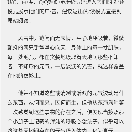
U/C、百/度、Q/Q等浏/览/器/转/码进入它们的阅/读
模式展示他们的广/告，建议退出阅/读模式直接到
原站阅读。
风雪中，范闲面无表情，平静地呼吸着，微微
颤抖的两只手掌掌心向天，身体上的每一寸肌肤，
每一处毛孔，都在贪婪地吸取着天地间那些不知
名，不知形的元气，一层淡淡的光芒，就这样覆盖
在他的衣衫上。
他并不知道这些或清冽或活跃的元气波动是什
么东西，从何而来，因何而生，但他从东海海畔第
一次感觉到这些事物的存在之后，便发现当按照那
个小册子上记裁的浑沌的呼吸心念法子，似乎可以
将这些天地间存在的元气吸入体内，化为真元。