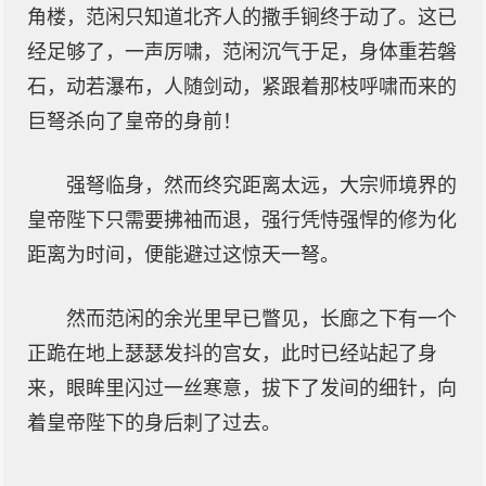
角楼，范闲只知道北齐人的撒手锏终于动了。这已
经足够了，一声厉啸，范闲沉气于足，身体重若磐
石，动若瀑布，人随剑动，紧跟着那枝呼啸而来的
巨弩杀向了皇帝的身前！
强弩临身，然而终究距离太远，大宗师境界的
皇帝陛下只需要拂袖而退，强行凭恃强悍的修为化
距离为时间，便能避过这惊天一弩。
然而范闲的余光里早已瞥见，长廊之下有一个
正跪在地上瑟瑟发抖的宫女，此时已经站起了身
来，眼眸里闪过一丝寒意，拔下了发间的细针，向
着皇帝陛下的身后刺了过去。