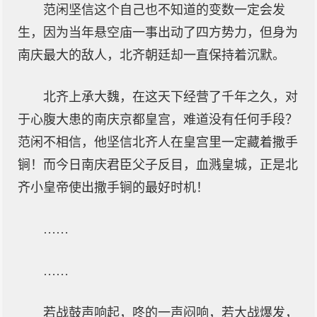
范闲坚信这个自己也不知道的变数一定会发
生，因为当年悬空庙一事出动了四方势力，但身为
南庆最大的敌人，北齐朝廷却一直保持着沉默。
北齐上承大魏，在这天下经营了千年之久，对
于心腹大患的南庆京都皇宫，难道没有任何手段？
范闲不相信，他坚信北齐人在皇宫里一定藏着撒手
锏！而今日南庆君臣父子反目，血溅皇城，正是北
齐小皇帝使出撒手锏的最好时机！
……
……
若战鼓声响起，咚的一声闷响，若大战爆发，