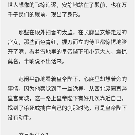
世人想像的飞掠追逐，安静地站在了殿前，也在万
千子民们的眼前，现出了身形。
那些在殿外扫雪的太监，在长廊里安静走过的
宫女，那些面色青红，握刀而立的侍卫都惊愕地张
开了嘴，看着雪地里的皇帝陛下和小范大人，震惊
莫名，半晌说不出话来。
范闲平静地看着皇帝陛下，心底里却想着旁的
事情，因为他察觉到了一丝诡异。从西北废园直奔
皇宫南城，这一路上皇帝陛下有好几次靠近自己，
找到了杀死或擒住自己的刹那时光，可是皇帝陛下
没有动手。