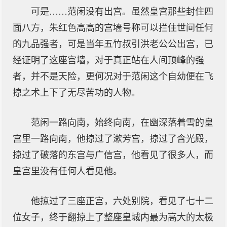
可是……范闲没有出宫。虽然皇宫那些封住四
面八方，朱红色高高的宫墙号称可以拦住世间任何
的九品强者，可是当年五竹叔引洪老公公出宫，已
经证明了这座宫墙，对于真正站在人间顶峰的强
者，并不是天险，更何况对于范闲这个自幼便在飞
掠之术上下了无尽苦功的人物。
范闲一路向南，始终向南，在幽深落着雪的皇
宫里一路向南，他掠过了漱芳宫，掠过了含光殿，
掠过了破落的东宫与广信宫，他看见了很多人，而
皇宫里没有任何人看见他。
他掠过了三座正宫，六处别院，看见了七十二
位女子，终于翻掠上了整座皇城内最为高大的太极