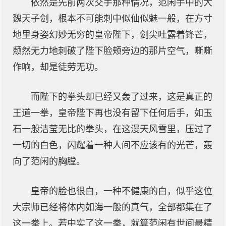
依然是先前两次交手那种情况，范闲手中的大
魏天子剑，根本不可能刺中似仙似魅一般，在方寸
地里身姿幻妙无穷的皇帝陛下，剑尖吐露着锋芒，
颓然无力地刺破了陛下脸颊旁边的那片空气，嘶嘶
作响，却是徒劳无功。
而陛下的拳头却已经又轰了过来，这是真正的
王道一拳，皇帝陛下再也没有留下任何后手，如玉
石一般洁莹无比的拳头，在这漫天风雪里，压过了
一切的白色，闪耀着一种人间不应该有的光芒，轰
向了范闲的胸膛。
皇帝的脸也很白，一种不健康的白，似乎这位
大宗师已经将体内如海一般的真气，全部都集在了
这一拳上。若中实了这一拳，就算范闲有世间最精