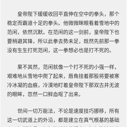
皇帝陛下缓缓收回平直伸在空中的拳头，那个
稳定而霸道十足的拳头。他微微眯眼看着雪地中的
范闲，依然沉默。在范闲的这一剑前，皇帝陛下也
要稍避其锋，所以此拳去势未足，既然先前那一拳
没有生生打死范闲，这一拳想必也是打不死的。
果不其然，范闲就像一个打不死的小强一样，
艰难地从雪地中爬了起来，唇角挂着那股将要被寒
冷冰凝的血痕，冷漠地盯着皇帝陛下那双古井无波
的眼眸，忽然一口鲜血呕了出来。
世间一切万能法，不论是速度技巧挪移，所有
这一切武道上的外沿，都是建立在真气根基的基础