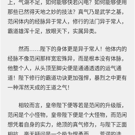
上，气湖不足，如何能够快若闪电？如何能够使用
那些已然得天地之妙的技法？真气乃是武学之基，
范闲体内的经脉异于常人，修行的法门异于常人，
霸道雄浑十足，放眼天下，实属异类。
然而……陛下的身体更是异于常人！他体内的
经脉不像范闲那样宽宏殊异，而是根本没有体脉，
他整个人，从头顶至脚尖便是通通透透的运气通
道！陛下修行的霸道功诀更加强悍，暴烈之中更有
一种浑然天成的王道之气！
相较而言，皇帝陛下便等若是范闲的升级版，
范闲是个小怪物，皇帝陛下便是个大怪物，而范闲
想凭着自身的实力，绝顶的真气修为，与陛下正面
相抗，毫无疑问是一个极为悍勇而……荒谬的选