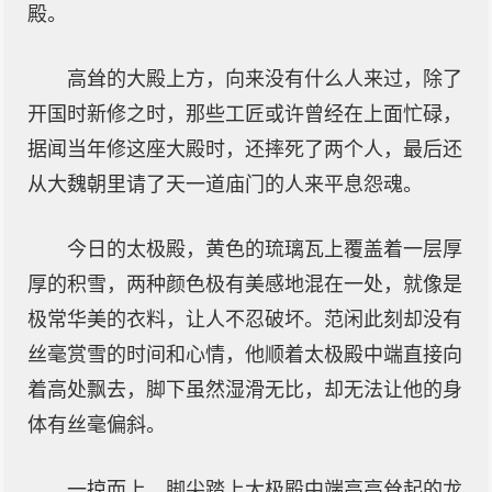
殿。
高耸的大殿上方，向来没有什么人来过，除了
开国时新修之时，那些工匠或许曾经在上面忙碌，
据闻当年修这座大殿时，还摔死了两个人，最后还
从大魏朝里请了天一道庙门的人来平息怨魂。
今日的太极殿，黄色的琉璃瓦上覆盖着一层厚
厚的积雪，两种颜色极有美感地混在一处，就像是
极常华美的衣料，让人不忍破坏。范闲此刻却没有
丝毫赏雪的时间和心情，他顺着太极殿中端直接向
着高处飘去，脚下虽然湿滑无比，却无法让他的身
体有丝毫偏斜。
一掠而上，脚尖踏上太极殿中端高高耸起的龙