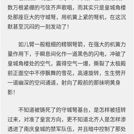
数万根紧绷的弓弦齐声歌唱，而其实只是皇城角楼
处那座巨大的守城弩，用机簧上紧的弩机，在这沉
默甚至沉闷的一刻发动了！
如儿臂一般粗细的精钢弩箭，在强大的机簧力
量作用下，于瞬息间化作一道黑色的闪电，冲破了
皇城角楼处的空气，震得空气一爆，撕裂了太极殿
前正面空中不停飘舞的雪花，高速旋转，生生劈开
一道幽深的空间通道，射向了殿前的那抹明黄身
影！
不知道被铸死了的守城弩基台，是怎样被扭转
过来，对准了皇宫方向，更不知道北齐人是怎样渗
透进了南庆皇城的禁军队伍，并且暗中控制了那处