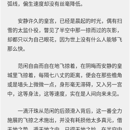
弧线，偏生速度却没有丝毫降低。
安静许久的皇宫，已经是晨起的时光，偶有扫
雪的太监仆役，瞥见了半空中那一掠而过的灰影，
却都只以为自己眼花，因为世上没有什么人能够飞
那么快。
范闲自由而自在地飞掠着，在阴晦而安静的皇
城里飞掠着，每隔七八丈的距离，便会在那些檐角
或是墙头上微微一点，身形毫无滞碍，又入另一宫
中，这等身法，这等速度，实在是人间向来未见。
一滴汗珠从范闲的后颈滑入背后，这一番全力
施展的飞掠之术施出，并没有耗损他太多真元，借
天地之势，遁天地之中，已得天地之妙，在半空中