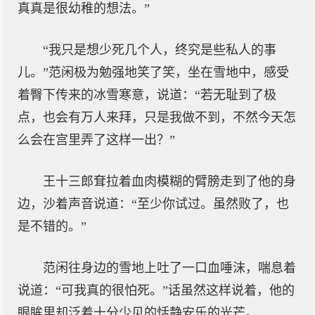
真真是很幼稚的想法。”
“我只是想少死几个人，终究是些私人的事
儿。”范闲极为勉强地笑了笑，坐在雪地中，感受
着臀下传来的冰雪寒意，说道：“若无耻到了极
点，也会有万人来拜，只是我做不到，不然今天怎
么会在宫里弄了这样一出？”
王十三郎耷拉着血肉模糊的臂膀走到了他的身
边，沙着声音说道：“至少你试过。虽然败了，也
是不错的。”
范闲往身边的雪地上吐了一口血唾沫，喘息着
说道：“可我真的很怕死。”话虽然这样说着，他的
眼眸里却泛着十分少见的恬静安乐的光芒。