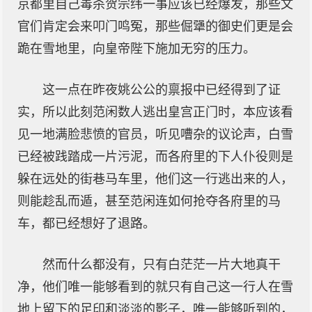
京都里自己毒杀贺宗纬一事应该已经爆发，那些文
官们肯定会来叩门鸣冤，那些倔犟的御史们更是会
跪在雪地里，向皇帝陛下施加无穷的压力。
这一点在昨夜姚公公的禀报中已经得到了证
实，所以此刻范闲数人逃出皇宫正门时，本应该看
见一地满脸悲愤的官员，听见嘈杂的议论声，白雪
已经被践踏成一片污泥，而各府里的下人仆役则是
躲在远处的街巷马车里，他们这一行逃出来的人，
则能趁乱而遁，甚至范闲连如何抢夺各府里的马
车，都已经想好了退路。
然而什么都没有，只有白茫茫一片大地真干
净，他们唯一能够看到的就只有自己这一行人在雪
地上留下的足印和淡淡的影子，唯一能够听到的，