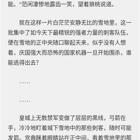
能。”范闲凄惨地露齿一笑，望着狼桃说道。
就在这样一片白茫茫安静无比的雪地里，这一
批集中了如今天下最精锐的强者力量的刺客队伍，
便在雪地的正中央随口聊起天来，似乎没有人想
着，庆国强大而恐怖的国家机器一旦开始围杀，谁
能逃得出去？
……
……
皇城上无数禁军变做了层层的黑线，弓箭在
手，冷冷地盯着城下雪地中的那些刺客，随时可能
发箭。宫典眯着眼睛站在正中间，看着雪地里的那