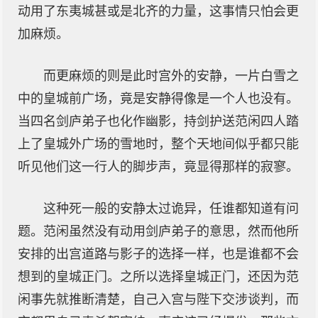
动用了东夷城甚或是北齐的力量，这事情只怕会更
加麻烦。
而更麻烦的则是此时宫外的安静，一片白雪之
中的皇城前广场，竟是安静得像是一个人也没有。
当四名剑庐弟子也化作幽影，持剑护送范闲四人踏
上了皇城外广场的雪地时，整个天地间似乎都只能
听见他们这一行人的脚步声，竟显得那样的寂寥。
这种死一般的安静太过诡异，任谁都知道有问
题。范闲虽然没有动用剑庐弟子的意思，然而他所
安排的出宫道路与影子的选择一样，也是谁都不会
想到的皇城正门。之所以选择皇城正门，还因为范
闲事先就推断清楚，自己入宫与陛下交涉谈判，而