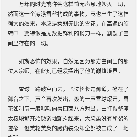
万年的时光或许会这样悄无声息地毁灭一切，
然而这一个潆潆雪丝构成的事物，竟也产生了这样
强大的效果，本应是柔弱无比的雪花，在高速的旋
转中，变得像是无数把锋利的钢刀一样，割裂了空
间里存在的一切。
如斯恐怖的效果，自然是因为那方空间里的那
位大宗师，在此刻已经发挥出了他的巅峰境界。
雪球一路破空而去，飞过长长是御道，撞在了
御台之下，声音再次发出，轰的一声雪球爆开，雪
花如利箭一般嗤嗤向着四面八方射出，击打得整座
太极殿都开始微弱地颤抖起来，大梁虽没有断裂的
迹象，但美轮美奂的殿内装设却全部被击成了一地