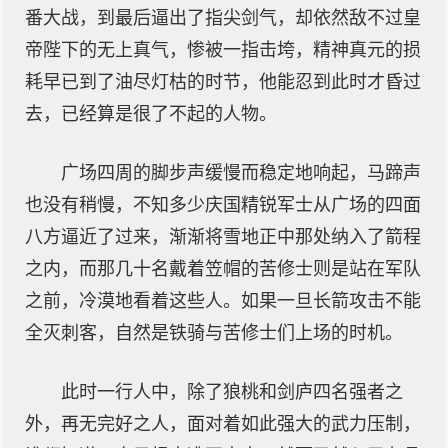
番大战，到最后逼出了指尖剑气，却依然敌不过皇
帝陛下的无上真气，惨被一指击垮，精神真元的损
耗早已到了油尽灯枯的时节，他能忍到此时才昏过
去，已经算是很了不起的人物。
广场四周的脚步声缓慢而稳定地响起，马蹄声
也没有稍慢，不知多少庆国精锐军士从广场的四面
八方逼近了过来，渐渐将雪地正中那处纳入了箭程
之内，而那几十名戴着笠帽的苦修士则是站在军队
之前，冷漠地看着这些人。如果一旦长箭攻击不能
全灭刺客，自然是铁骑与苦修士们上场的时机。
此时一行人中，除了狼桃和剑庐四名强者之
外，再无完好之人，面对着如此强大的武力压制，