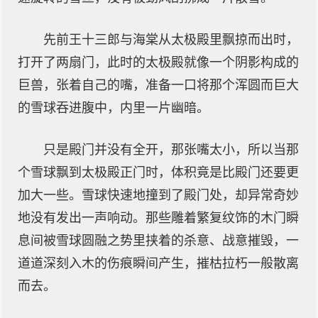
先前王十三郎与海棠从太极殿里飘掠而出时，
打开了两扇门，此时的太极殿就像一个阴影构成的
巨兽，张着自己的嘴，准备一口将那个浑圆而巨大
的雪球吞进腹中，内里一片幽暗。
只是殿门并没有全开，那张嘴太小，所以当那
个雪球飘到太极殿正门时，体积竟是比殿门还要更
加大一些。雪球快速地撞到了殿门处，却异常奇妙
地没有发出一声响动。那些雕着繁复纹饰的木门瞬
息间被雪球圆融之势里挟着的杀意、战意摧毁，一
道道深刻入木的伤痕瞬间产生，摧枯拉朽一般散离
而去。