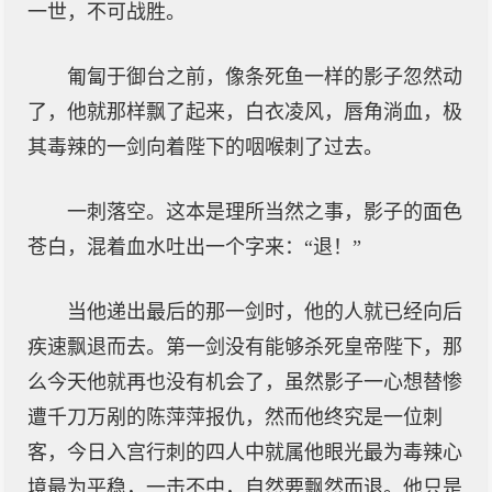
一世，不可战胜。
匍匐于御台之前，像条死鱼一样的影子忽然动
了，他就那样飘了起来，白衣凌风，唇角淌血，极
其毒辣的一剑向着陛下的咽喉刺了过去。
一刺落空。这本是理所当然之事，影子的面色
苍白，混着血水吐出一个字来：“退！”
当他递出最后的那一剑时，他的人就已经向后
疾速飘退而去。第一剑没有能够杀死皇帝陛下，那
么今天他就再也没有机会了，虽然影子一心想替惨
遭千刀万剐的陈萍萍报仇，然而他终究是一位刺
客，今日入宫行刺的四人中就属他眼光最为毒辣心
境最为平稳，一击不中，自然要飘然而退。他只是