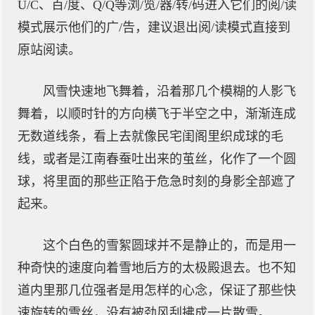
U/C、百/度、Q/Q等浏/览/器/转/码进入它们的阅/读
模式展示他们的广/告，建议退出阅/读模式直接到
原站阅读。
风雪快速地飞舞着，沿着那几个模糊的人影飞
舞着，以顺时针的方向横飞于半空之中，渐渐连成
无数道线条，看上去就像民宅闺阁里织成球的毛
线，或者是江南春蚕吐出来的茧丝，化作了一个圆
球，将里面的那些正陷于危急时刻的身影全部遮了
起来。
这个白色的雪絮圆球并不是静止的，而是用一
种奇快的速度向着雪地后方的太极殿退去。也不知
道内里那几位强者是用怎样的心念，保证了那些快
速旋转的雪丝，没有被劲风刮拂成一片散雪。