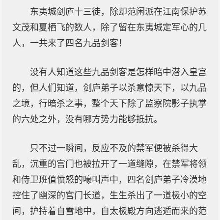
东夷城剑庐十三徒，除却范闲派在江南保护苏
文茂和夏栖飞的数人，除了留在东夷城定军心的几
人，一共来了四名九品剑客！
没有人知道这些九品剑客是怎样暗中潜入皇宫
的，但人们知道，剑庐弟子以杀意惊天下，以九品
之境，行暗杀之事，整个天下除了监察院影子执掌
的六处之外，没有哪方势力能够抵抗。
只不过一瞬间，反应不及的禁军便被杀得大
乱，沉重的宫门也被拉开了一道缝隙，在禁军将领
和侍卫班值愤怒的嚎叫声中，四名剑庐弟子冷漠地
控住了幽深的宫门长道，生生杀出了一道极小的空
间，护持着自雪地中，自太极殿方向逃遁而来的范