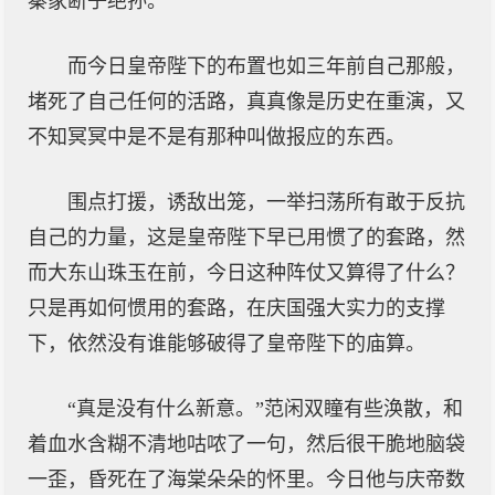
秦家断子绝孙。
而今日皇帝陛下的布置也如三年前自己那般，
堵死了自己任何的活路，真真像是历史在重演，又
不知冥冥中是不是有那种叫做报应的东西。
围点打援，诱敌出笼，一举扫荡所有敢于反抗
自己的力量，这是皇帝陛下早已用惯了的套路，然
而大东山珠玉在前，今日这种阵仗又算得了什么？
只是再如何惯用的套路，在庆国强大实力的支撑
下，依然没有谁能够破得了皇帝陛下的庙算。
“真是没有什么新意。”范闲双瞳有些涣散，和
着血水含糊不清地咕哝了一句，然后很干脆地脑袋
一歪，昏死在了海棠朵朵的怀里。今日他与庆帝数