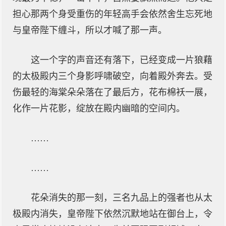
担心那两个身受重伤的年轻高手会依然舍生忘死地
与皇帝陛下缠斗，所以才喊了那一声。
这一个字的声音还有落下，已经变成一片狼藉
的太极殿内三个身影呼啸破空，向着殿外奔去。受
伤最轻的海棠朵朵落在了最后方，花布棉袄一展，
化作一片花影，绽放在殿内幽暗的空间内。
……
……
花朵消失的那一刻，三名九品上的强者也从太
极殿内消失，皇帝陛下依然沉默地站在御台上，令