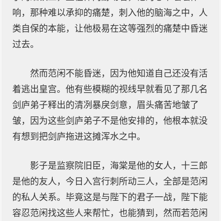
响，那种难以承抑的痛楚，刺入他的脑海之中，人
类自保的本能，让他极易在这等强烈的痛楚中昏迷
过去。
然而范闲不能昏迷，因为他知道自己还没有活
着逃出皇宫。他有些模糊的视线早就看见了那几名
剑庐弟子释出的清冽暴戾剑意，眉头痛苦地皱了
皱，因为这些剑庐弟子不是他安排的，他根本就没
有想到把剑庐拖进这摊浑水之中。
影子是监察院旧臣，海棠是他的女人，十三郎
是他的友人，今日入宫行刺所动三人，全部是范闲
的私人关系。毕竟这是与陛下的君子一战，陛下能
容忍范闲找这些人来帮忙，也能猜到，然而若范闲