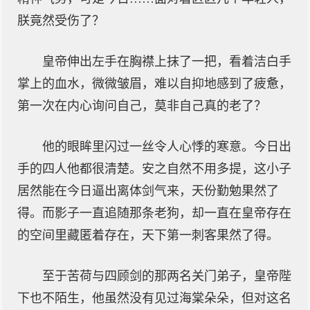
朕竟然受伤了？
皇帝伸出左手在胸襟上抹了一把，看着洁白手
掌上的血水，微微皱眉，难以自抑地感到了疲惫，
第一次在内心询问自己，莫非自己真的老了？
他的眼眸里闪过一丝令人心悸的寒意。今日出
手的四人他都很清楚。安之自然不用多提，这小子
居然能在今日逼出离体剑气来，天份勤勉果然了
得。而影子一直追随那条老狗，却一直在皇帝存在
的空间里藏匿着存在，天下第一刺客果然了得。
至于苦荷与四顾剑的那两名关门弟子，皇帝陛
下也不陌生，他虽然没有见过海棠朵朵，但对这名