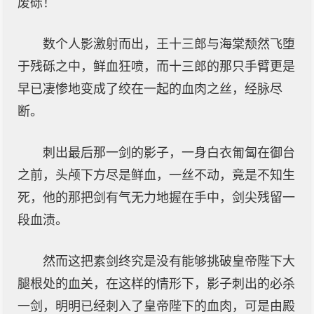
废砾！
数个人影激射而出，王十三郎与海棠颓然飞堕
于残砾之中，鲜血狂喷，而十三郎的那只手臂更是
早已凄惨地变成了绞在一起的血肉之丝，经脉尽
断。
刺出最后那一剑的影子，一身白衣匍匐在御台
之前，头颅下方尽是鲜血，一丝不动，竟是不知生
死，他的那把剑有气无力地握在手中，剑尖残留一
段血渍。
然而这把素剑终究是没有能够挑破皇帝陛下大
腿根处的血关，在这样的情形下，影子刺出的必杀
一剑，明明已经刺入了皇帝陛下的血肉，可是由殿