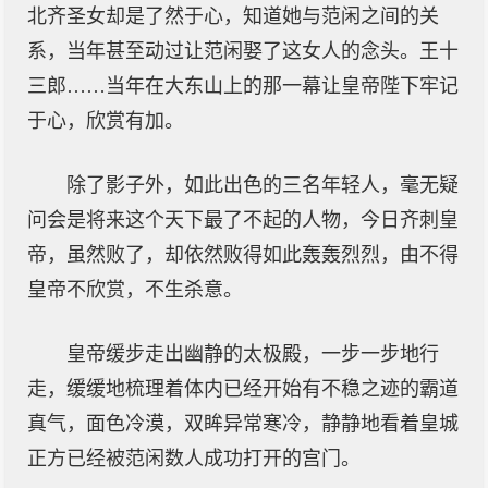
北齐圣女却是了然于心，知道她与范闲之间的关
系，当年甚至动过让范闲娶了这女人的念头。王十
三郎……当年在大东山上的那一幕让皇帝陛下牢记
于心，欣赏有加。
除了影子外，如此出色的三名年轻人，毫无疑
问会是将来这个天下最了不起的人物，今日齐刺皇
帝，虽然败了，却依然败得如此轰轰烈烈，由不得
皇帝不欣赏，不生杀意。
皇帝缓步走出幽静的太极殿，一步一步地行
走，缓缓地梳理着体内已经开始有不稳之迹的霸道
真气，面色冷漠，双眸异常寒冷，静静地看着皇城
正方已经被范闲数人成功打开的宫门。