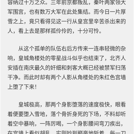
容纳过十万之众。三年前京都叛乱，秦叶两家领大
军围宫，也有数万大军在此处集结。而今日一片厚
雪之上，竟只看得见这一行从皇宫里辛苦杀出来的
人，看上去是那样孤伶伶的，十分可怜。
从这个孤单的队伍右后方传来一连串轻微的杂
响，皇城角楼处的零星战斗似乎也结束了，北齐人
安插在南庆最久的奸细和刺客大概已经被禁军扫荡
干净。而此时却有两个人影从角楼处的朱红色宫墙
上堕了下来！
皇城极高，那两个身影堕落的速度极快，眼看
着便要堕入雪地，落个骨折身死的下场，不料却听
着空中暴响，一阵厉喝，一个身影腰间弯刀疾出，
在宫墙上看似胡乱，实则妙到巅毫地斩着，每一刀