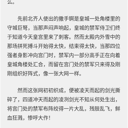
么。
先前北齐人使出的撒手锕是皇城一处角楼里的
守城巨弩，当那声闷声响起，皇城的禁军侍卫们终
于知道今天皇宫里来了刺客。然而太殿内外雪中的
那场拼死搏斗开始得太快，结束得太快，当那四位
强者身影冲向宫门时，禁军内一部分高手正在向着
皇城角楼处汇合，而留在宫门处的禁军只来得及刚
刚组织好阵式，像一张大网一样。
然而这张网初初织成，便被凌天而起的剑光撕
碎了，四道冲天而起的凌冽剑光不知从何处生出，
将宫门处的禁军布阵绞得一片大乱，残肢乱飞，鲜
血狂溅，惨呼大作！