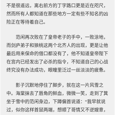
不是很遥远，离右前方的丁字路口更是近在咫尺，
然而所有人都知道在那些地方一定有些不知名的凶
险正在等待着自己。
范闲再次败在了皇帝老子的手中，一败涂地，
而剑庐弟子和狼桃这两个北齐人的出现，更是让他
最后用来保命的借口都没有了，他不知道皇帝陛下
在宫内已经发出了必杀的指令，不知道自己的心战
终究没有办法成功，眼瞳里泛过一丝淡淡的疲惫。
影子沉默地停住了脚步，就在这一片风雪之
中。海棠抹去了唇角的鲜血，微微一笑，走到了箕
坐于雪中的范闲身边，下蹲偏首说道：“我早就说
过，似你这样首鼠两端，想顺了哥情又不逆嫂意，