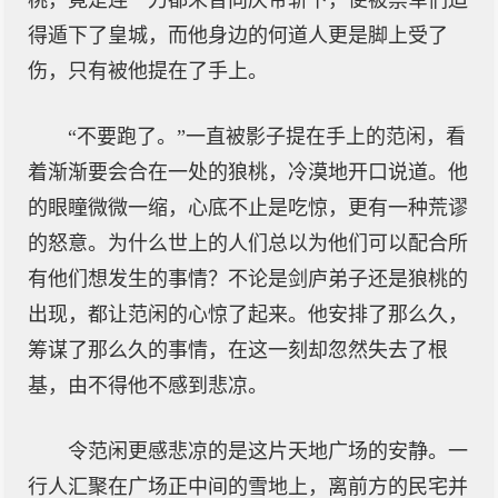
桃，竟是连一刀都未曾向庆帝斩下，便被禁军们迫
得遁下了皇城，而他身边的何道人更是脚上受了
伤，只有被他提在了手上。
“不要跑了。”一直被影子提在手上的范闲，看
着渐渐要会合在一处的狼桃，冷漠地开口说道。他
的眼瞳微微一缩，心底不止是吃惊，更有一种荒谬
的怒意。为什么世上的人们总以为他们可以配合所
有他们想发生的事情？不论是剑庐弟子还是狼桃的
出现，都让范闲的心惊了起来。他安排了那么久，
筹谋了那么久的事情，在这一刻却忽然失去了根
基，由不得他不感到悲凉。
令范闲更感悲凉的是这片天地广场的安静。一
行人汇聚在广场正中间的雪地上，离前方的民宅并