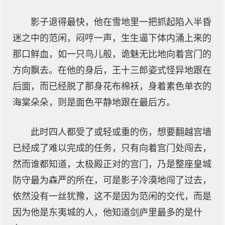
影子退得最快，他在雪地里一把抓起陷入半昏
迷之中的范闲，闷哼一声，生生逼下体内涌上来的
那口鲜血，如一只鸟儿般，诡魅无比地向着宫门的
方向飘去。在他的身后，王十三郎姿式怪异地跟在
后面，而已经脱了那身花布棉袄，身着素色单衣的
海棠朵朵，则是面色平静地跟在最后方。
此时四人都受了或轻或重的伤，想要翻越宫墙
已经成了难以完成的任务，只有向着宫门处闯去，
然而谁都知道，太极殿正对的宫门，乃是整座皇城
防守最为森严的所在，可是影子冷漠地闯了过去，
依然没有一丝犹豫，这不是因为范闲的交代，而是
因为他是东夷城的人，他知道剑庐里最多的是什