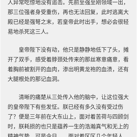
人异常吃惊地没有追击。先前至强至刚领域一出，
那三位强者身受重伤，再也无法回复，此时逃离大
殿已经是强弩之末，若皇帝此时出手，想必会很轻
易地杀死这三人。
皇帝陛下没有动，他只是静静地低下了头，摊
开了双手，感受着脖颈处传来的那丝寒意痛意，看
着胸前被割开的血肉，渗出明黄龙袍的血渍，还有
大腿根处的那记血洞。
清晰的痛楚从三处传入他的脑中，让这位强大
的皇帝陛下有些发怔。朕已经有多久没有受过伤
了？便是三年前在大东山上，面对着苦荷与四顾剑
时，朕耗损的也只是蕴养一生的浩瀚真气和无上的
精神气势，可是今日……面对着区区几个年轻人，