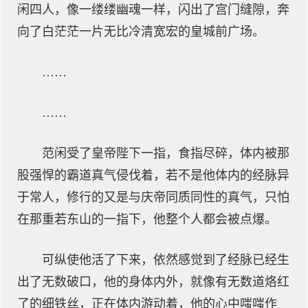
闲四人，像一缕缕幽魂一样，闪出了宫门缝隙，奔
向了白茫茫一片无比冷清宽宏的皇城前广场。
……
……
范闲受了皇帝陛下一指，食指尽碎，体内被那
股强悍的霸道真气侵伐着，若不是他体内的经脉异
于常人，修行的又是与庆帝同质同性的真气，只怕
在那重若东山的一指下，他整个人都会被点爆。
可纵使他活了下来，依然感觉到了经脉已经生
出了无数破口，他的身体内外，就像有无数道烙红
了的细铁丝，正在体内游动着，他的心中嗤嗤作