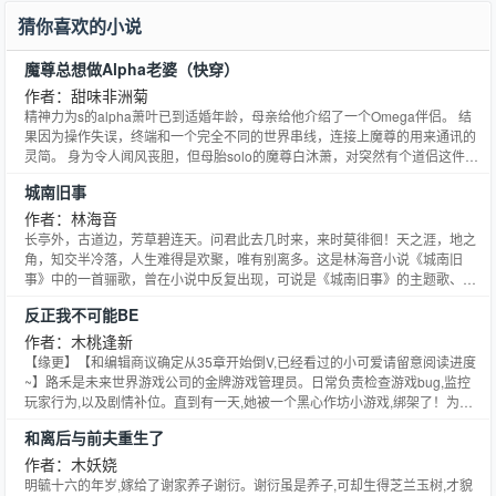
猜你喜欢的小说
魔尊总想做Alpha老婆（快穿）
作者：甜味非洲菊
精神力为s的alpha萧叶已到适婚年龄，母亲给他介绍了一个Omega伴侣。 结
果因为操作失误，终端和一个完全不同的世界串线，连接上魔尊的用来通讯的
灵简。 身为令人闻风丧胆，但母胎solo的魔尊白沐萧，对突然有个道侣这件事
情有些兴奋和好奇。 但是对方发过来的字里有个Omega，他从来没见过这样
城南旧事
的字符。 #最后两个人阴差阳错，开始网恋 白沐潇：你好，本尊是焰龙魔尊，
叫白沐潇。本尊不清楚父母给本尊安排的婚事，也不知Omega是什么意思。
作者：林海音
萧叶心里吐槽谁家的孩子这么中二，还自称魔尊，一边却故意挑逗：Omega的
长亭外，古道边，芳草碧连天。问君此去几时来，来时莫徘徊！天之涯，地之
意思是说你温柔善良、美丽动人、善解人意。 白沐潇高兴得红了脸：谢谢夸
角，知交半冷落，人生难得是欢聚，唯有别离多。这是林海音小说《城南旧
赞，但本尊觉得自己应该是威武雄壮，气质不凡、身姿挺拔。 结果，在网恋谈
事》中的一首骊歌，曾在小说中反复出现，可说是《城南旧事》的主题歌、主
及奔现才发现对方不是一个世界，双双翻车，奔现只能搁置一段时间。 直到白
旋律，概括了作品描写离愁的内容，使作品散发出一股淡淡的哀愁之味。林海
反正我不可能BE
沐潇飞升后，去到萧叶的世界，而萧叶此时正在星际大战中，在终端收到白沐
音在后记中说：读者有没有注意，每一段故事的结尾，里面的主角都离我而
萧的灵简传来的消息，不顾一切奔向正在找寻他的白沐萧。 二人在黑洞相遇，
去，一直到最后一篇的《爸爸的花儿落了》，亲爱的爸爸也去了，我的童年也
作者：木桃逢新
双双卷入快穿世界。 第二个世界： 穿成雌虫？ 萧叶：为什么这只雄虫嚷嚷着
结束了。他这番话，准确地概括了《城南旧事》表现离愁的重要特点。《城南
【缘更】【和编辑商议确定从35章开始倒V,已经看过的小可爱请留意阅读进度
说是他伴侣？ 第三个世界： 穿成狼族兽人？ 萧叶：我把那白虎当朋友，他居
旧事》没有正面描写旧时代中国的黑暗势力，林海音只是描写了自己少年时代
~】路禾是未来世界游戏公司的金牌游戏管理员。日常负责检查游戏bug,监控
然想上我。 白沐潇：论如何不知不觉攻略老公。 第四个世界： 穿成游戏主
所见所闻的5个生活小故事和几个悲剧人物，但通过这5个悲剧故事及其背景的
玩家行为,以及剧情补位。直到有一天,她被一个黑心作坊小游戏,绑架了！为了
播？ 萧叶：隔壁影帝为何这么骚气。 白沐潇：爱他就要占有他，所以先征服他
描写，却真实地反映了二、三十年代贫穷、苍凉的旧中国面貌和当时社会的黑
争取营救时间和找到自救方法,路禾开始和对方周旋,开启了免费打工的旅程,穿
的胃吧。 第五个世界： 穿成教授他哥？abo世界 萧叶：那个讨厌的Alpha突然
和离后与前夫重生了
暗和令人窒息的气氛。童心无欺，以小女孩英子的眼睛来观察社会，不禁让人
梭在小作坊游戏里的各个世界……世界一：《女配她抢了编剧的笔》路禾穿成
给他下跪，他该怎么办。 白沐潇：我就是腿有点软，所以老公能原谅他吗？ 第
感到更加真实。林海音的《城南旧事》在艺术表现上主要采用中国文学传统的
了个炮灰女配不说,开场局面还挺焦灼。【系统】：世间有不死仙药,存于魔教手
作者：木妖娆
六个世界： 穿成哥儿？ 萧叶：穿来这个世界第一天就结婚？而且还被嫌弃了？
白描手法，很少静止的去描写人物的复杂心理和自然风景，而主要通过人物的
中,女主因潜伏魔教骗取男主信任,终得抓住时机一举反攻,率名门正派直逼藏宝
明毓十六的年岁,嫁给了谢家养子谢衍。谢衍虽是养子,可却生得芝兰玉树,才貌
后来。 白沐潇：我的老公，居然是被我嫌弃的夫郎？现在跪下还有救吗？ 第七