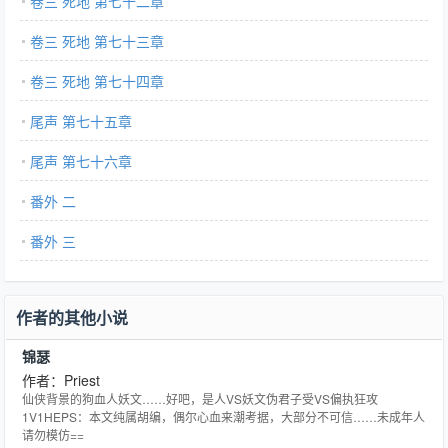
卷三 死地 第七十二章
卷三 死地 第七十三章
卷三 死地 第七十四章
尾声 第七十五章
尾声 第七十六章
番外 二
番外 三
作者的其他小说
锦瑟
作者：Priest
仙侠背景的狗血人妖文……好吧，是人VS妖文伪君子受VS偏执狂攻
1V1HEPS：本文纯属胡编，偶尔心血来潮考据，大部分不可信……未成年人
请勿模仿==