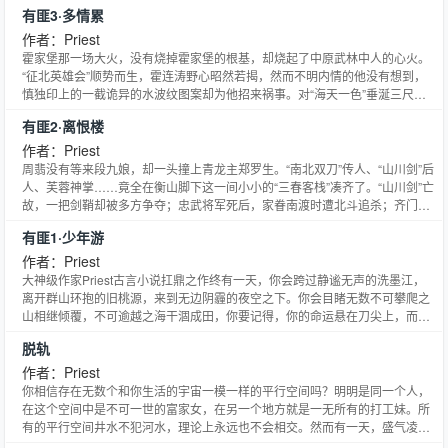
禁地所在。一块自己把玩的闲章、一把装剑的“盒子”、一个不值钱的银锁、一
有匪3·多情累
个女童的镯子，还有一根秃毛拂尘……李晟凭着禁地中零落的线索，逐渐拼凑
出“海天一色”的真相。与此同时，千岁忧所书的《白骨传》于一夕之间传遍金
作者：Priest
陵的街头巷尾，唱得赵渊寝食难安。祭祖大典临近，多方势力纷纷上路，辔头
霍家堡那一场大火，没有烧掉霍家堡的根基，却烧起了中原武林中人的心火。
指向同一处——南都金陵。这祥和的金陵城，还能安稳几时？
“征北英雄会”顺势而生，霍连涛野心昭然若揭，然而不明内情的他没有想到，
慎独印上的一截诡异的水波纹图案却为他招来祸事。对“海天一色”垂涎三尺的
活人死人山、北斗，甚至是南面朝廷，全因这水波纹图案齐聚永州，中原武林
有匪2·离恨楼
局势面临再一次洗牌。与此同时，周翡一行人追踪着谢允的踪迹，也来到了风
雨飘摇的永州。谢允那双冰凉的手、体内压抑已久的毒素，还有他不为人知的
作者：Priest
过往，像一座大山一样压在周翡心头。透骨青的解药，“海天一色”的隐秘，最
周翡没有等来段九娘，却一头撞上青龙主郑罗生。“南北双刀”传人、“山川剑”后
终全都指向了失踪已久的齐门禁地……
人、芙蓉神掌……竟全在衡山脚下这一间小小的“三春客栈”凑齐了。“山川剑”亡
故，一把剑鞘却被多方争夺；忠武将军死后，家眷南渡时遭北斗追杀；齐门生
变，至今下落不明；而衡山这样大的门派，竟也人去楼空……桩桩件件不合理
有匪1·少年游
之事频繁发生，这其中究竟有什么关联？然而洗墨江边冲天的火光，已经让周
翡来不及细想这一切了。二十年了，风雨飘摇的夹缝里，这一隅的桃源，真能
作者：Priest
长久吗？
大神级作家Priest古言小说扛鼎之作终有一天，你会跨过静谧无声的洗墨江，
离开群山环抱的旧桃源，来到无边阴霾的夜空之下。你会目睹无数不可攀爬之
山相继倾覆，不可逾越之海干涸成田，你要记得，你的命运悬在刀尖上，而刀
尖须得永远向前。愿你在冷铁卷刃前，得以窥见天光。二十年前，“南刀”李徽
脱轨
奉旨为匪，建蜀山四十八寨，收天下落魄之人。二十年后，一位自称谢允的少
年携“安平令”夜闯四十八寨，自此甘棠出山，风云再起。身为“南刀”后人，周翡
作者：Priest
生长于四十八寨，却从未得见江湖的模样，而这一切都在遇见谢允之后，偏离
你相信存在无数个和你生活的宇宙一模一样的平行空间吗？明明是同一个人，
了原来的轨道。江湖风雨如晦，曾经无忧无虑的少年们无端被卷入一场浩劫之
在这个空间中是不可一世的富家女，在另一个地方就是一无所有的打工妹。所
中，而那已经尘封了二十年的秘密，也即将被揭开……
有的平行空间井水不犯河水，理论上永远也不会相交。然而有一天，盛气凌人
的富家女江晓媛在一场意外中，变成了另一个时空中的“自己”。——“为什么你