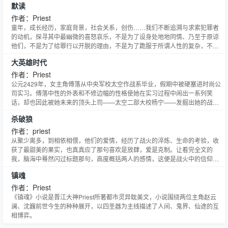
默读
需要那么多优越感才能活下去？”——“因为除了靠家世堆积起来的优越感，我
其实一无所有。”在另一个时空，她终于知道什么叫“一无所有”。剥离开家世、
作者：Priest
学历、相貌和财富，什么才是最终的自己？
童年，成长经历，家庭背景，社会关系，创伤……我们不断追溯与求索犯罪者
的动机，探寻其中最幽微的喜怒哀乐，不是为了设身处地地同情、乃至于原谅
他们，不是为了给罪行以开脱的理由，不是为了跪服于所谓人性的复杂，不是
为了反思社会矛盾，更不是为了把自己也异化成怪物——我们只是在给自己、
大英雄时代
给仍然对这个世界抱有期望的人——寻找一个公正的交代。
作者：Priest
公元2429年，女主角傅落从中央军校太空作战系毕业，假期中被硬塞进时尚公
司实习。傅落中性的外表和不修边幅的性格使她在实习过程中闹出一系列笑
话，却也因此被她未来的顶头上司——太空二部大校杨宁——发掘出她的战斗
才能。不久，流落在太阳系外的“他星系人类”为争夺资源，悍然对地球发动战
杀破狼
争。不顾家人激烈反对，傅落决定参军，经过一系列曲折最终仍被编入杨宁麾
下。敌人利用人类国家间的猜疑各个击破联军力量，强行登陆地球。杨宁的父
作者：priest
亲杨老将军牺牲自己吸引火力，杨宁趁机带领军队及时占领土星堡垒与敌人对
从聚少离多，到相依相偎，他们的爱情，经历了战火的淬炼、生命的考验，收
峙，成为地球联军最后的希望。在土星堡垒中，有外号“叶贱贱”的天才特种兵
获了最甜美的果实，也真真应了那句喜欢是放肆，爱是克制。让看完全文的
叶文林，出身宇宙海盗的神秘顾问耶西……等等才华横溢却行为诡异的战友。
我，脑海中蓦然闪过标题那句，高度概括两人的感情，这便是战火中的信仰与
傅落在他们的影响下，经历过一系列小型战役、至亲的牺牲等磨难，成长为一
爱情，我们共同坚持在各自的战场，远隔万里依然能肩抵着肩，背靠着背，隔
镇魂
名合格的将军，最终，在诸位将领的不懈努力下，地球人类重新联合在一起，
着纷飞的战火远眺，也能看到你在极目回望，视线相交的那一刻，便是上天赐
成功夺回了自己的家园。“告我地球同胞，敌人没有无往不胜的锋锐，并非无可
予的爱情了。而作者过硬的文笔也给了这种感情充分展现的空间，不矫揉造
作者：Priest
战胜之神，但有我浩然军魂一息尚存，必与这些数典忘祖之辈血战到底，以安
作，不肤浅凌乱，一杆笔墨诉尽天下事、赤子心，让人回味不穷，想看更多番
《镇魂》小说是晋江大神Priest所著都市灵异耽美文，小说围绕两位主角赵云
我同胞生者之心，慰我同胞死者之灵。”“我等愿身化飞灰，扬于百万星河。”
外_(:з」∠)_。
澜、沈巍前世今生的种种展开，以四圣器为主线描述了人间、鬼界、仙途的互
——直到黎明前的最后一刻。
相博弈。