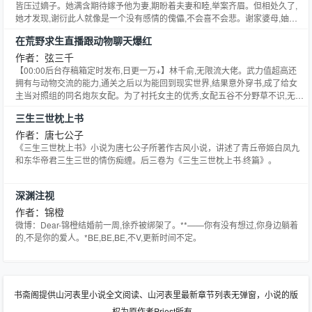
言语和行动的简洁勾勒去刻画人物的性格和作品的主题。
阵法之前。男主身受重伤,却并不恨救赎了自己的女主,临死前甚至还想帮女走带
皆压过嫡子。她满含期待嫁予他为妻,期盼着夫妻和睦,举案齐眉。但相处久了,
个世界: 穿成废物的契约兽？ 萧叶：？？？ 白沐潇：我的老公怎么还没破壳，
走一个最大的威胁——第一仙门赤极宗最有天赋的大小姐路禾。男主：我可以
她才发现,谢衍此人就像是一个没有感情的傀儡,不会喜不会悲。谢家婆母,妯娌
不会真的是个傻子吧。 其他世界待定 #前期受追攻，后期互宠。 外表强势内心
说出破阵关键,但我只对告诉一个人……路大小姐,你过来。路禾被杀红了眼的名
姑子的刻意刁难,还有一个冷静冷漠得让她感觉到可怕的丈夫,日子过不下去了。
佛系攻VS铁憨憨倔强受 —— 以下是我可爱基友的文文——主攻 《我在古代开
在荒野求生直播跟动物聊天爆红
门正派推向男主,让她问出关键。路禾：这种剧情我好像在哪里看过而且我似乎
成婚六年后,明毓提了和离。谢衍应了。只是和离没多久,一次意外身亡,明毓重
农场》作者—砚昼 一句话简介：开农场开农场！ 文章ID：5221469 —— 《被
知道他要说什么……果然,男主在她耳边轻声道：破阵关键就是——硬抗吧你。
生回了到了五年前,与谢衍才成婚一载之时。这一世,明毓已然心如止水。她觉得
作者：弦三千
我渣过的前任都找上门了》 文章ID：5551709 作者：玖拾意 一句话简介：
先生诚不欺我！果然越俊美的男人就越是会骗人！路禾血压飙升差点原地飞升,
如上一辈子那样,只要她提出和离,他就会同意。是以,她安排好一切后,提了和
【00:00后台存稿箱定时发布,日更一万+】林千俞,无限流大佬。武力值超高还
扶我起来，我还能撩！ —— —— 我可爱的预收【国家要我直播养白虎】 吴离
拔剑就砍向笑得张狂的男人——我可去你的吧！名门正派：不好！她已知晓秘
离。那时,是明毓两世来,第一次看到谢衍沉了脸。他说：要和离,除非我死。
拥有与动物交流的能力,通关之后以为能回到现实世界,结果意外穿书,成了给女
是一个画师，因灵感缺失回到故乡寻找灵感。 某一天，他来到山顶上速写，却
密,要杀人灭口独占秘密了！擒住她！逼问法门！情急之下,路禾被逼跳进了阵法
——————***
主当对照组的同名炮灰女配。为了衬托女主的优秀,女配五谷不分野草不识,无脑
突然被一只白色的老虎扑倒在地。 吴离以为自己要命丧于此，谁曾想白虎不仅
躲避追杀,就在男主柔情脉脉的望向女主,而名门正派急的原地打转时,藏匿仙药
降智人设造假,还加了病弱Buff,除了一张脸好看丝毫优点没有。求生综艺中,大家
没有伤害他，还蹭他的胸口，露出肚皮让他摸。 吴离：？ 白虎缠上吴离，一步
的设下阵法的宝塔轰然崩塌。废墟之上,烟尘之中,路禾顶着一身圣洁圣光,如天
三生三世枕上书
劳动为吃的努力时,女配只知道坐着等吃遇事就撤,衬的冲在前面的女主有勇有
也不愿离开他。吴离没办法，只能把他当儿子养。 直到某天，白虎突然变成
神下凡,将掌中的不死仙药碎为粉齑。众人惊慌上前接舔,路禾俯瞰眼前的荒唐凌
谋,能吃苦不怕累。林千俞：……穿到参加求生综艺的第一天。看了直播预告的
作者：唐七公子
人，还亲热的叫他媳妇？ 吴离：？？？就离谱。 白湖是妖界中的一只未成年
乱,冷冷一笑：氪金玩家,是不可能BE的！大战之后,路禾俘虏了男主,美艳的少女
观众涌入直播间一片骂声：【林千俞肩不能提手不能扛身体还不好,参加求生综
《三生三世枕上书》小说为唐七公子所著作古风小说，讲述了青丘帝姬白凤九
虎，心心念念想找个伴侣过日子，偷溜出族地后，意外来到异世界。 他想，在
挑着求生欲顽强的男人的下巴,说：想知道怎么样才能活下去吗？男人看着她的
艺不是拖后腿吗？】【滚出节目组ok？】……弹幕骂的起劲,然而直播开始后,
和东华帝君三生三世的情伤痴缠。后三卷为《三生三世枕上书·终篇》。
这里遇到的第一个生灵，就是他的命定伴侣。 然后白虎遇到了蛇、松鼠、兔子
眼神充满了奇异的光彩,似乎惊喜自己还有活路。路禾在他耳边吹气,幽幽道：想
林千俞身手矫健上树摘果,下海捕鱼。随手甩出石子砸晕兔子,碰到个熊不跑反而
等等，一一被他否定。 终于，遇到了一个的人类，他兴奋的冲过去把人类扑倒
活下去,就……硬抗吧。排雷：1.第一次写快穿,图个高兴,文风放飞。关键词,轻
给熊顺毛,还赚了蜂蜜当辛苦费。嘉宾饿的两眼发昏找不着吃的,林千俞烤兔烤鸡
在地，甜蜜的抱了个满怀，而被扑的伴侣似乎也很开心，激动得都差点晕歇过
松,搞笑,热血,怎么爽怎么写。2.角色三观并不带代表作者三观,可以讨论。3.男
深渊注视
淋上蜂蜜。【？？？说林千俞体弱多病的你站出来,来！这身手叫体弱多病,我叫
去。 — 后来，因为国家的要求，吴离开始直播养虎生涯。 直播间里：白虎用
主只有一个。2021.11.1第一次改文案2022.1.28修改文案~
啥？半截入土？】【不像是特效,我再看看。】---意外碰上偷猎者,林千俞直接把
作者：锦橙
大爪子给吴离踩奶，用肚皮给他暖手 弹幕：这是老虎吗？这是老虎吧！真的太
人打倒,奈何病弱Buff生效吐了口血。不过影响不大,正要继续动手。封靖野赶来
凶萌了！ 弹幕：大猫咪就是最可爱的！ 吴离： 小剧场： 白湖：这虎毛衣怎么
微博：Dear-锦橙结婚前一周,徐乔被绑架了。**——你有没有想过,你身边躺着
一把将林千俞扯到身后,掐着偷猎者脖子,面色阴鸷,你打她了？眼睛肿的看不见
样？我毛还很多，再给你织个毛裤？ 吴离：也、也行？本小说网提供甜味非洲
的,不是你的爱人。*BE,BE,BE,不V,更新时间不定。
人的偷猎者：？？？你TM——你再这样我可报警了！林千俞理都没理,指着黑
菊著作的魔尊总想做Alpha老婆（快穿）最新章节，魔尊总想做Alpha老婆（快
熊：去,给他两巴掌。黑熊举着熊掌就上。弹幕：【……】【起猛了,看见黑熊扇
穿）全文免费阅读，魔尊总想做Alpha老婆（快穿）无弹窗清爽阅读体验！
人嘴巴子了】*特别标注：参加综艺的雨林、草原、极地这些环境都有私设（笔
芯~）-----预收：《我靠读动物心声 直播看诊》简介：温柚柠动物界能跟猛兽做
书斋阁提供山河表里小说全文阅读、山河表里最新章节列表无弹窗，小说的版
朋友的知名兽医,意外穿进真假千金文里,成为里面亲生父母不疼,养父母不爱的
真千金。想到后面虐身虐心嘎腰子的美妙剧情,温柚柠直接跑路。直播行业兴起,
权为原作者Priest所有。