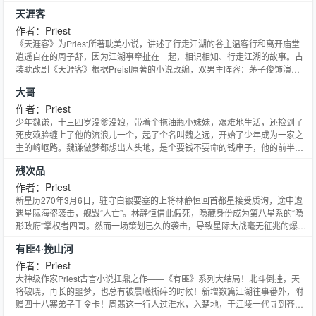
天涯客
作者：Priest
《天涯客》为Priest所著耽美小说，讲述了行走江湖的谷主温客行和离开庙堂
逍遥自在的周子舒，因为江湖事牵扯在一起，相识相知、行走江湖的故事。古
装耽改剧《天涯客》根据Preist原著的小说改编，双男主阵容：茅子俊饰演温
客行、李岱昆饰演周子舒。
大哥
作者：Priest
少年魏谦，十三四岁没爹没娘，带着个拖油瓶小妹妹，艰难地生活，还捡到了
死皮赖脸缠上了他的流浪儿一个，起了个名叫魏之远，开始了少年成为一家之
主的崎岖路。魏谦做梦都想出人头地，是个要钱不要命的钱串子，他的前半生
都在铜皮铁骨地逆流而行，以功成名就为第一要务，好不容易稍微混出点希望
残次品
来，自以为看到了命运的曙光，谁知道本该是最让人省心的弟弟魏之远偏生犯
了“难搞的毛病”，在魏谦原本就颠簸的人生中又平添了曲折的一笔。
作者：Priest
新星历270年3月6日，驻守白银要塞的上将林静恒回首都星接受质询，途中遭
遇星际海盗袭击，舰毁“人亡”。林静恒借此假死，隐藏身份成为第八星系的“隐
形政府”掌权者四哥。然而一场策划已久的袭击，导致星际大战毫无征兆的爆
发，北京β星顷刻沦为一片废墟，四哥终于露出本来身份，一场充满战火硝烟
有匪4·挽山河
和激情的星际航行就此拉开序幕……本文开篇单刀直入的星际政治斗争，令人
紧张又激动的情节发展，顷刻间便能摧毁一个星球的战斗力，以及在逃亡中无
作者：Priest
时不刻缓缓流淌的细腻感情，都牢牢地抓住读者的心。Priest继《默读》之后
大神级作家Priest古言小说扛鼎之作——《有匪》系列大结局！北斗倒挂，天
又一力作，开启全新星际题材，偶像包袱三吨重的校长与城府极深的“黑洞”老
将破晓，再长的噩梦，也总有被晨曦撕碎的时候！新增数篇江湖往事番外，附
大，将会在星际旅途中碰撞出怎样的火花，敬请期待。
赠四十八寨弟子手令卡！周翡这一行人过淮水，入楚地，于江陵一代寻到齐门