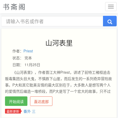
书斋阁
山河表里
作者：
Priest
状态： 完本
日期： 11月25日
《山河表里》，作者晋江大神Priest，讲述了前特工褚桓追击
贩毒集团头目大鬼，不慎跌下山崖，而后发生的一系列奇异冒险故
事。P大和其它耽美言情的最大区别在于，大多数人是想写两个人
的爱情然后编造一堆桥段，而P大是写了一个宏大的故事，只不过
里面有两个人谈了一段恋爱。…
开始阅读
直达底部
番外 三
最新更新