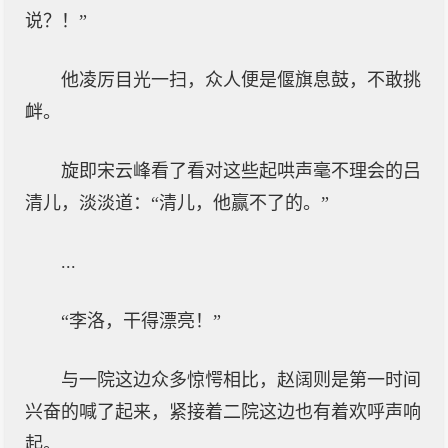
说？！”
他凌厉目光一扫，众人便是偃旗息鼓，不敢挑
衅。
旋即宋云峰看了看对这些起哄声毫不理会的吕
清儿，淡淡道：“清儿，他赢不了的。”
...
“李洛，干得漂亮！”
与一院这边众多惊愕相比，赵阔则是第一时间
兴奋的喊了起来，紧接着二院这边也有着欢呼声响
起。