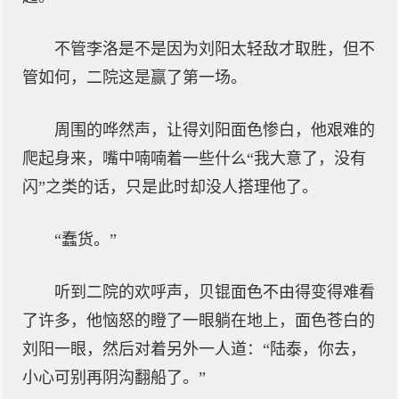
不管李洛是不是因为刘阳太轻敌才取胜，但不
管如何，二院这是赢了第一场。
周围的哗然声，让得刘阳面色惨白，他艰难的
爬起身来，嘴中喃喃着一些什么“我大意了，没有
闪”之类的话，只是此时却没人搭理他了。
“蠢货。”
听到二院的欢呼声，贝锟面色不由得变得难看
了许多，他恼怒的瞪了一眼躺在地上，面色苍白的
刘阳一眼，然后对着另外一人道：“陆泰，你去，
小心可别再阴沟翻船了。”