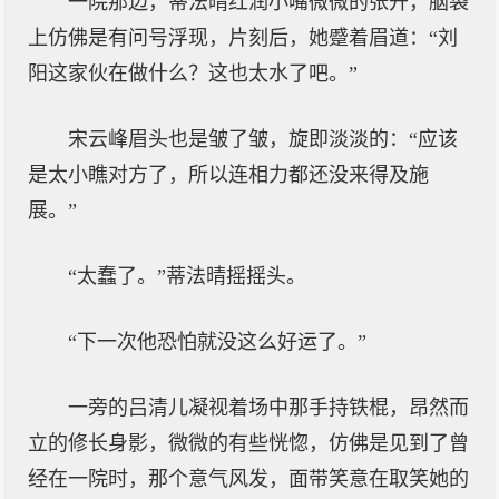
一院那边，蒂法晴红润小嘴微微的张开，脑袋
上仿佛是有问号浮现，片刻后，她蹙着眉道：“刘
阳这家伙在做什么？这也太水了吧。”
宋云峰眉头也是皱了皱，旋即淡淡的：“应该
是太小瞧对方了，所以连相力都还没来得及施
展。”
“太蠢了。”蒂法晴摇摇头。
“下一次他恐怕就没这么好运了。”
一旁的吕清儿凝视着场中那手持铁棍，昂然而
立的修长身影，微微的有些恍惚，仿佛是见到了曾
经在一院时，那个意气风发，面带笑意在取笑她的