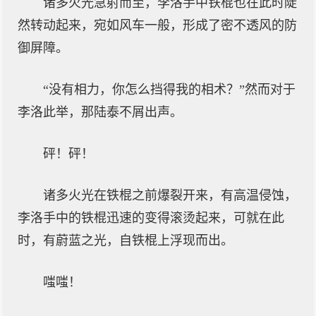
诸多火光急射而至，李洛手中铁棍也在此时陡
然转动起来，宛如风车一般，形成了密不透风的防
御屏障。
“没有相力，你怎么挡得我的相术？”然而对于
李洛此举，那陆泰不屑出声。
砰！砰！
诸多火光在铁棍之前爆裂开来，有高温侵蚀，
李洛手中的铁棍迅速的变得滚烫起来，可就在此
时，有蔚蓝之光，自铁棍上浮现而出。
嗤嗤！