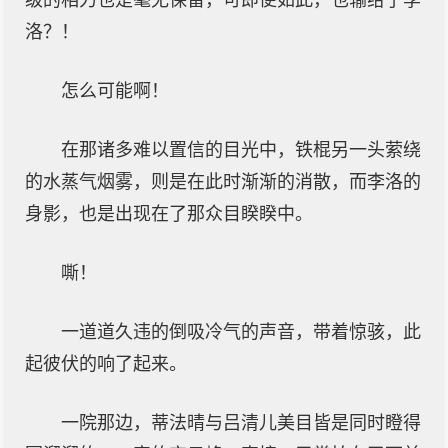
级的相力也是毫无保留，可即便如此，也输给了李
洛？！
怎么可能啊！
在那诸多难以置信的目光中，铁棍另一头萦绕
的水蒸气烟雾，则是在此时渐渐的消散，而李洛的
身影，也是出现在了那众目睽睽中。
嘶！
一道道久违的倒吸冷气的声音，带着惊骇，此
起彼伏的响了起来。
一院那边，蒂法晴与吕清儿美目皆是同时瞪得