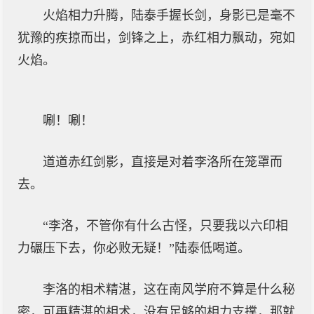
火焰相力升腾，陆泰手握长剑，身影已是毫不
犹豫的疾掠而出，剑锋之上，赤红相力飘动，宛如
火焰。
唰！唰！
道道赤红剑影，直接是对着李洛所在笼罩而
去。
“李洛，不管你有什么古怪，只要我以六印相
力碾压下去，你必败无疑！”陆泰低喝道。
李洛的相术精湛，这在南风学府不算是什么秘
密，可再精湛的相术，没有足够的相力支撑，那就