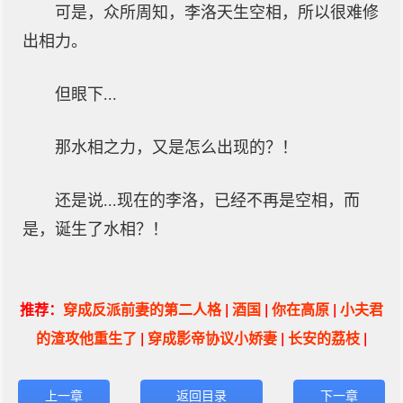
可是，众所周知，李洛天生空相，所以很难修
出相力。
但眼下...
那水相之力，又是怎么出现的？！
还是说...现在的李洛，已经不再是空相，而
是，诞生了水相？！
推荐：
穿成反派前妻的第二人格
|
酒国
|
你在高原
|
小夫君
的渣攻他重生了
|
穿成影帝协议小娇妻
|
长安的荔枝
|
上一章
返回目录
下一章