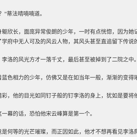
？”蒂法晴喃喃道。
身躯欣长，面庞异常俊朗的少年，一时有点恍惚，因为她
了学府中无人可及的风云人物，其风头甚至直追留下传说
，李洛的风光方才一落千丈，最后甚至被掉到了二院之中
着蓝色相力的少年，仿佛又是在如当年一般，渐渐的变得
精彩，他的目光如同钉子般的钉李洛的身上，犹如是要将
这一幕的话，恐怕他宋云峰算是第一个。
竟是何等的光芒璀璨，而正因如此，他才不想再看见李洛