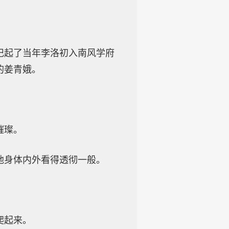
记起了当年李洛初入南风学府
的姜青娥。
。
璀璨。
他身体内外看得透彻一般。
爬起来。