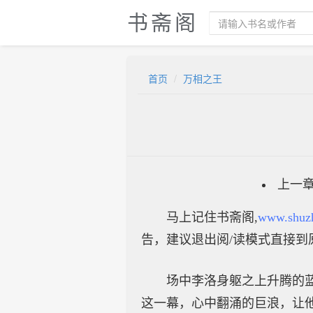
书斋阁
首页
万相之王
上一
马上记住书斋阁,
www.shuz
告，建议退出阅/读模式直接到
场中李洛身躯之上升腾的
这一幕，心中翻涌的巨浪，让