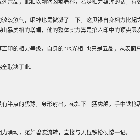
位列六品，此相以刚猛凶煞著称，若是相力雄浑的话，有
的淡淡煞气，眼神也是微凝了一下，这贝锟自身相力比起
裂山暴虎相的增幅，他的整体实力算是第六印中的顶尖层
第五印的相力等级，自身的“水光相”也只是五品，从表面
完全取决于此。
没有半点的犹豫，身形射出，宛如下山猛虎般，手中铁枪
相力涌动，宛如碧波流转，直接与贝锟铁枪硬憾一记。