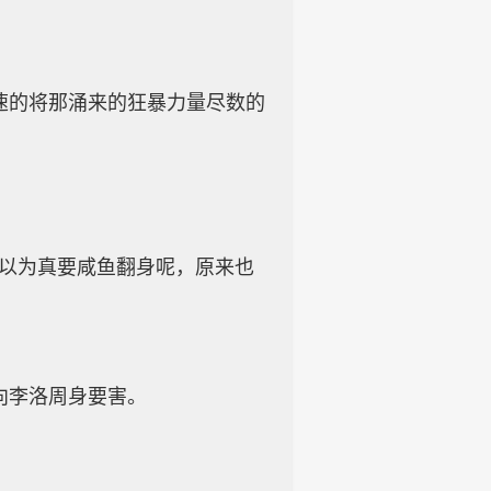
速的将那涌来的狂暴力量尽数的
还以为真要咸鱼翻身呢，原来也
向李洛周身要害。