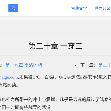
古典文学
世界名著
第二十章 一穿三
章：
第十九章 李洛的相
下一章：
第二十
haige.com
,如果被U/C、百/度、Q/Q等浏/览/器/转/码进
原站阅读。
蓝色相力所带来的冲击与震撼，几乎是远远的超过了陆泰
他们一时间有些战栗的感觉。