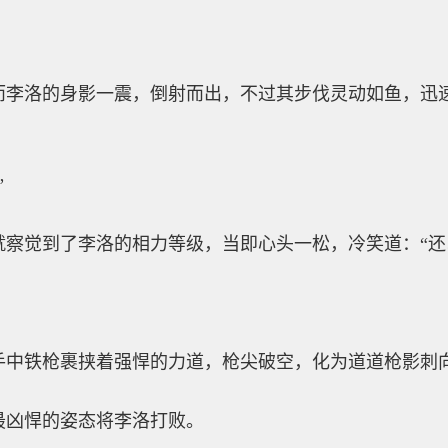
而李洛的身影一震，倒射而出，不过其步伐灵动如鱼，迅
”
就察觉到了李洛的相力等级，当即心头一松，冷笑道：“
手中铁枪裹挟着强悍的力道，枪尖破空，化为道道枪影刺
最凶悍的姿态将李洛打败。