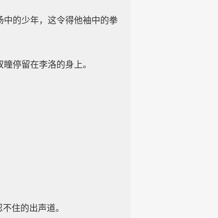
场中的少年，这令得他袖中的拳
双瞳停留在李洛的身上。
忍不住的出声道。