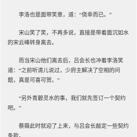
李洛也是面带笑意，道：“侥幸而已。”
宋山笑了笑，不再多说，直接是带着面沉如水
的宋云峰转身离去。
而当宋山他们离去后，吕会长也冲着李洛笑
道：“之前听清儿说过，少府主解决了空相的问
题，真是可喜可贺。”
“另外青碧灵水的事，我们就先签订一个契约
吧。”
蔡薇此时就迎了上来，与吕会长敲定一些契约
条款。