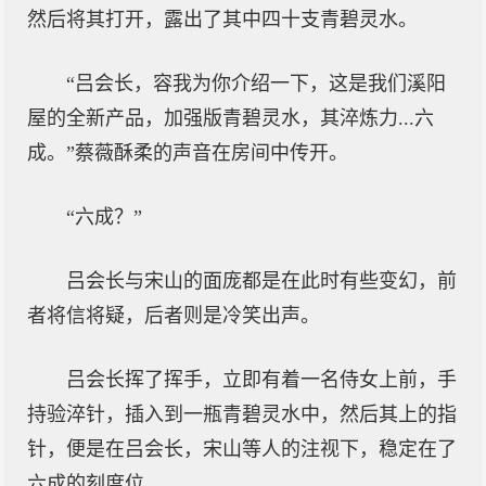
然后将其打开，露出了其中四十支青碧灵水。
“吕会长，容我为你介绍一下，这是我们溪阳
屋的全新产品，加强版青碧灵水，其淬炼力...六
成。”蔡薇酥柔的声音在房间中传开。
“六成？”
吕会长与宋山的面庞都是在此时有些变幻，前
者将信将疑，后者则是冷笑出声。
吕会长挥了挥手，立即有着一名侍女上前，手
持验淬针，插入到一瓶青碧灵水中，然后其上的指
针，便是在吕会长，宋山等人的注视下，稳定在了
六成的刻度位。