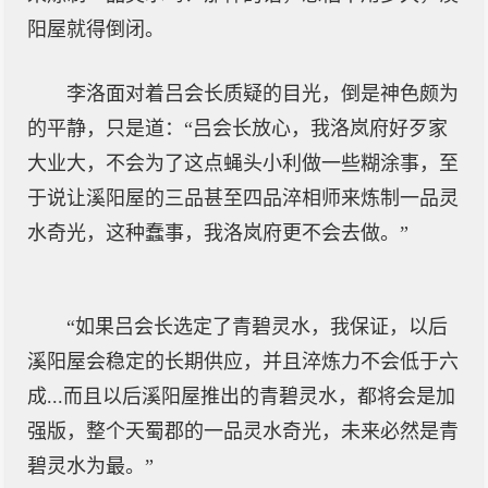
阳屋就得倒闭。
李洛面对着吕会长质疑的目光，倒是神色颇为
的平静，只是道：“吕会长放心，我洛岚府好歹家
大业大，不会为了这点蝇头小利做一些糊涂事，至
于说让溪阳屋的三品甚至四品淬相师来炼制一品灵
水奇光，这种蠢事，我洛岚府更不会去做。”
“如果吕会长选定了青碧灵水，我保证，以后
溪阳屋会稳定的长期供应，并且淬炼力不会低于六
成...而且以后溪阳屋推出的青碧灵水，都将会是加
强版，整个天蜀郡的一品灵水奇光，未来必然是青
碧灵水为最。”