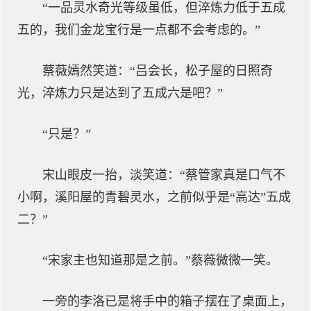
“一品灵水奇光等级虽低，但淬炼力低于五成
五的，我们金龙宝行是一点都不会考虑的。”
蔡薇嫣然笑道：“吕会长，松子屋的日照奇
光，淬炼力只是达到了五成六是吧？”
“只是？”
宋山眼皮一抬，淡笑道：“蔡管家真是口气不
小啊，溪阳屋的青碧灵水，之前似乎是“高达”五成
二？”
“宋家主也知道那是之前。”蔡薇微微一笑。
一旁的李洛已是将手中的箱子摆在了桌面上，