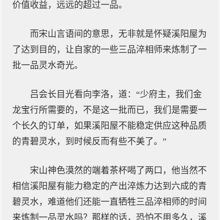
价值收益，远远的超过一品。
而宋山言语间的意思，无非就是怀疑溪阳屋为
了达到目的，让自家的一些三品淬相师来炼制了一
批一品灵水奇光。
吕会长目光看向李洛，道：“少府主，我们金
龙宝行所需要的，不是这一批而已，我们是需要一
个长久的订单，如果溪阳屋不能稳定供应这种品质
的青碧灵水，到时候反而有些不美了。”
宋山神色漠然的端着茶杯喝了两口，他当然不
相信溪阳屋有能力稳定的产出淬炼力达到六成的青
碧灵水，难道他们还能一直牺牲三品淬相师的时间
来炼制一品灵水吗？那样的话，恐怕不用多久，溪