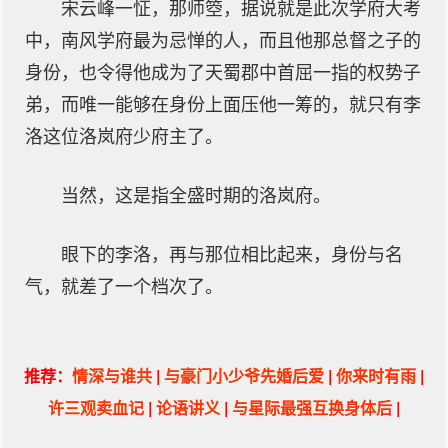
宋云峰一怔，那师箜，据说就是此次学府大考
中，南风学府最为忌惮的人，而且他那总督之子的
身份，也令得他成为了天蜀郡中首屈一指的权势子
弟，而唯一能够在身份上面压他一筹的，就只有李
洛这位洛岚府少府主了。
当然，这是指全盛时期的洛岚府。
眼下的李洛，再与那位相比起来，身份与名
气，就差了一个档次了。
推荐：
情深与谁共
|
与豪门小少爷先婚后爱
|
你来时有雨
|
许三观卖血记
|
论语讲义
|
与星际最强互换身体后
|