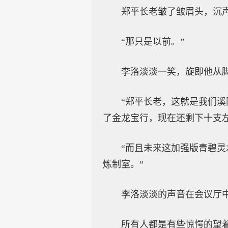
郑平长老皱了皱眉头，沉声
“那只是以前。”
李洛淡淡一笑，旋即他从
“郑平长老，这就是我们
了金龙宝行，现在还剩下十支左
“而且未来这加强版青碧
炼制室。”
李洛淡淡的声音在会议厅
所有人都是有些惊愕的望