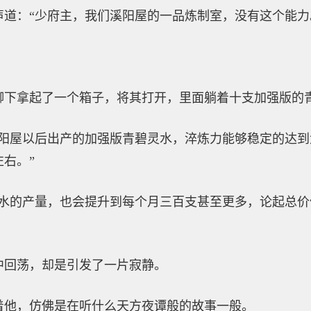
道：“少府主，我们溪阳屋的一品炼制室，没有这个能力
脚下拿起了一个箱子，将其打开，里面躺着十支加强版的
溪阳屋以后出产的加强版青碧灵水，淬炼力能够稳定的达
右。”
灵水的产量，也会提升到每个月三百支甚至更多，论起总
中回荡，却是引发了一片寂静。
着他，仿佛是在听什么天方夜谭般的故事一般。