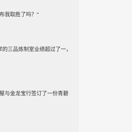
布我取胜了吗？”
掌的三品炼制室业绩超过了一，
阳屋与金龙宝行签订了一份青碧