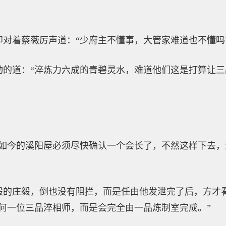
对着蔡薇厉声道：“少府主不懂事，大管家难道也不懂吗
动的道：“淬炼力六成的青碧灵水，难道他们这是打算让
，如今的溪阳屋必须尽快确认一个会长了，不然这样下去
般的庄毅，倒也没有阻拦，而是任由他发泄完了后，方才
何一位三品淬相师，而是会完全由一品炼制室完成。”