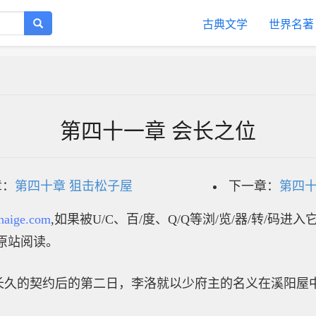
古典文学
世界名著
第四十一章 会长之位
章：
第四十章 狙击松子屋
下一章：
第四十
haige.com
,如果被U/C、百/度、Q/Q等浏/览/器/转/码进
原站阅读。
长久的契约后的第二日，李洛就以少府主的名义在溪阳屋