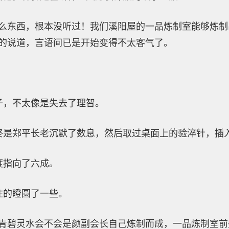
什么东西，根本没听过！我们溪阳屋的一品炼制室能够炼
怒的说道，言语间已是开始变得不太客气了。
子，不太像是失去了理智。
终是郑平长老沉默了数息，然后取过桌面上的验淬针，插
度指向了六成。
住的瞪圆了一些。
版青碧灵水会不会是颜副会长自己炼制而成，一品炼制室