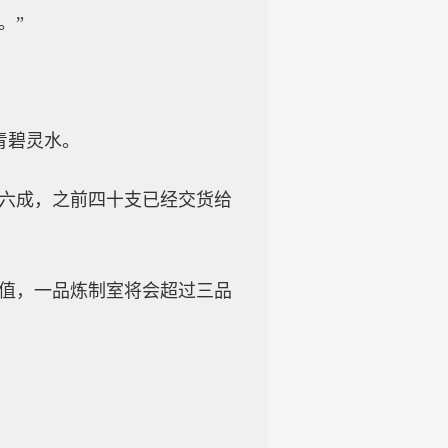
。”
青碧灵水。
到六成，之前四十支已经交货给
价值，一品炼制室将会超过三品