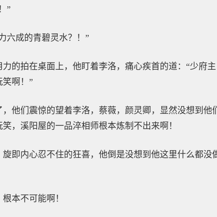
！”
力六成的青碧灵水？！”
用力的拍在桌面上，他盯着李洛，痛心疾首的道：“少府
笑啊！”
了，他们震惊的望着李洛，蔡薇，颜灵卿，显然没想到他
玩笑，溪阳屋的一品淬相师根本炼制不出来啊！
，旋即内心忍不住的狂喜，他倒是没想到他这里什么都没
，根本不可能啊！