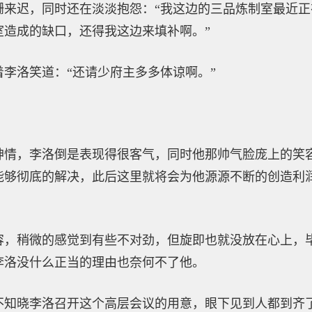
姗来迟，同时还在淡淡抱怨：“我这边的三品炼制室最近
室造成的缺口，还得我这边来填补啊。”
李洛笑道：“还请少府主多多体谅啊。”
神情，李洛倒是表现得很客气，同时他那帅气脸庞上的笑
能够彻底的解决，此后这里就将会为他源源不断的创造利
容，稍微的感觉到有些不对劲，但旋即也就没放在心上，
李洛没什么正当的理由也奈何不了他。
不知晓李洛召开这个高层会议的用意，眼下见到人都到齐