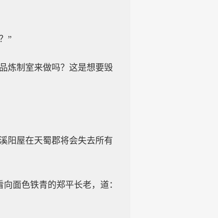
？”
三品炼制室来做吗？这是想要毁
，溪阳屋在天蜀郡将会失去所有
看向面色铁青的郑平长老，道：