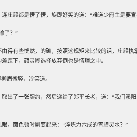
，连庄毅都是愣了愣，旋即好笑的道：“难道少府主是要宣
输了？”
不由得有些恍然，的确，按照这规矩来比较的话，庄毅执
的差距下，颜灵卿选择放弃倒也是情理之中。
卿柳眉微竖，冷笑道。
，取出了一张契约，然后递给了郑平长老，道：“我们溪
眼，面色顿时剧变起来：“淬炼力六成的青碧灵水？”