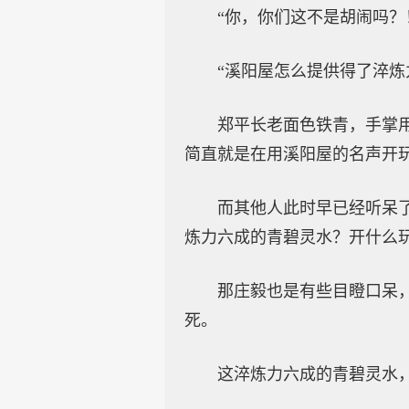
“你，你们这不是胡闹吗？
“溪阳屋怎么提供得了淬炼
郑平长老面色铁青，手掌
简直就是在用溪阳屋的名声开玩
而其他人此时早已经听呆
炼力六成的青碧灵水？开什么
那庄毅也是有些目瞪口呆
死。
这淬炼力六成的青碧灵水