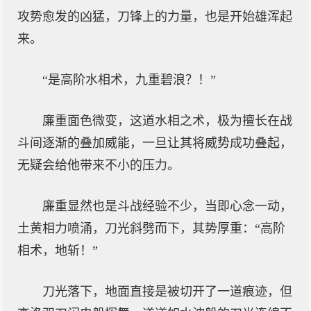
攻势愈发的凶猛，刀锋上的力量，也是开始雄浑起
来。
“是高阶水相术，九重碧浪？！”
廉重面色微变，这道水相之术，极为擅长在战
斗间逐渐的叠加威能，一旦让其将威势成功叠起，
无疑会给他带来不小的压力。
廉重显然也是斗战经验不少，当即心念一动，
土黄相力喷涌，刀光斜劈而下，其势厚重：“高阶
相术，地斩！”
刀光落下，地面直接是被切开了一道痕迹，但