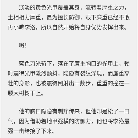
淡淡的黄色光甲覆盖其身，流转着厚重之力，
土相相力厚重，最为擅长防御，眼下廉重已经不敢
再小瞧李洛，所以自然开始将自身优势发挥出来。
嗡！
蓝色刀光斩下，落在了廉重胸口的光甲上，顿
时震得光甲激烈颤抖，隐隐有裂纹浮现，而廉重高
壮的身影，也被震得倒射出十数步，重重的撞在一
颗大树树干上。
他的胸口隐隐有刺痛传来，但他却是松了一口
气，因为借助着地甲强横的防御力，他也将李洛最
强一击给接了下来。