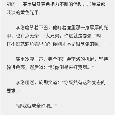
能的。”廉重周身黄色相力不断的涌动，加厚着那
淡淡的黄色光甲。
李洛磨挲着下巴，他盯着廉重那一身厚厚的光
甲，也有点无奈：“大兄弟，你这就是耍赖了啊，
打不过就躲龟壳里面？你刚才不是很嚣张的嘛。”
廉重冷哼一声，完全不理会李洛的挑衅，坚持
躲进龟壳，然后道：“那你倒是来打我啊。”
李洛哑然，旋即笑道：“你既然有这种变态的
要求...”
“那我就成全你吧。”