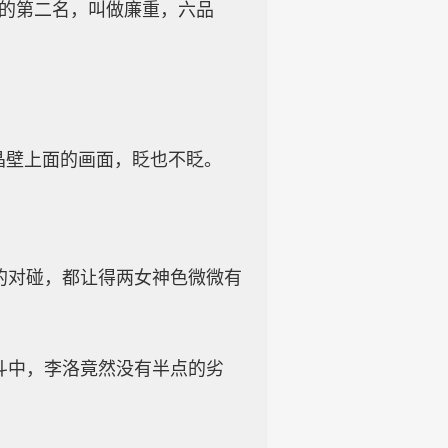
府的第二名，叫做廉重，六品
晶壁上面的画面，眨也不眨。
的对碰，都让得两女神色微微有
斗中，李洛竟然没有半点的劣