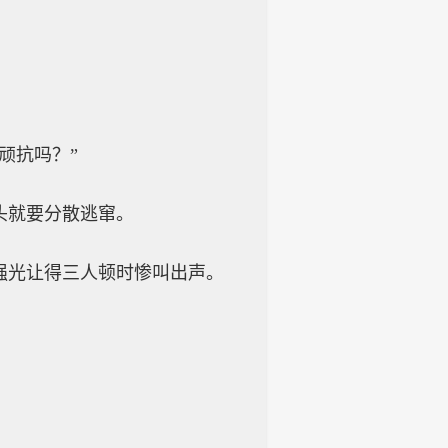
顽抗吗？”
头就要分散逃窜。
强光让得三人顿时惨叫出声。