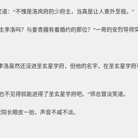
道：“不愧是洛岚府的少府主，当真是让人意外至极。”
府主李洛吗？与姜青娥有着婚约的那位？”一旁的安烈导师
，这李洛虽然还没进圣玄星学府，但他的名字，在圣玄星学
也不见得就能进得了圣玄星学府吧。”师总督淡笑道。
老院长眼皮一抬，声音不咸不淡。