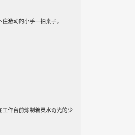
不住激动的小手一拍桌子。
在工作台前炼制着灵水奇光的少