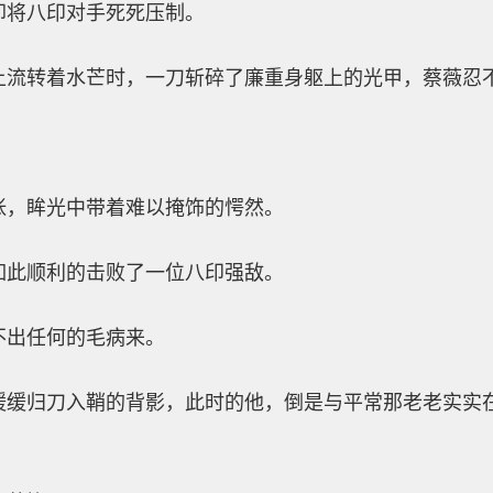
却将八印对手死死压制。
上流转着水芒时，一刀斩碎了廉重身躯上的光甲，蔡薇忍
张，眸光中带着难以掩饰的愕然。
如此顺利的击败了一位八印强敌。
不出任何的毛病来。
缓缓归刀入鞘的背影，此时的他，倒是与平常那老老实实