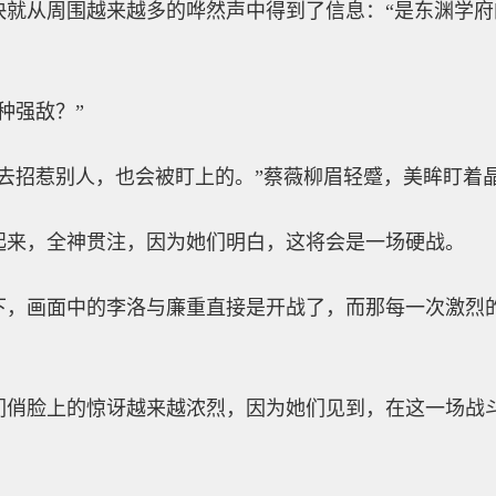
快就从周围越来越多的哗然声中得到了信息：“是东渊学
种强敌？”
不去招惹别人，也会被盯上的。”蔡薇柳眉轻蹙，美眸盯着
起来，全神贯注，因为她们明白，这将会是一场硬战。
下，画面中的李洛与廉重直接是开战了，而那每一次激烈
们俏脸上的惊讶越来越浓烈，因为她们见到，在这一场战