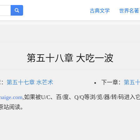
古典文学
世界名著
第五十八章 大吃一波
章：
第五十七章 水芒术
下一章：
第五十
haige.com
,如果被U/C、百/度、Q/Q等浏/览/器/转/码进
原站阅读。
。