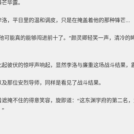
锋芒毕露。
洛，平日里的温和调皮，只是在掩盖着他的那种锋芒...
信他可能真的能够闯进前十了。”颜灵卿轻笑一声，清冷的
此起彼伏的惊呼声响起，显然李洛与廉重这场战斗结果，
以及那位安烈导师，同样是看见了战斗结果。
着遮掩不住的得意笑容，旋即道：“这东渊学府的第二名
”