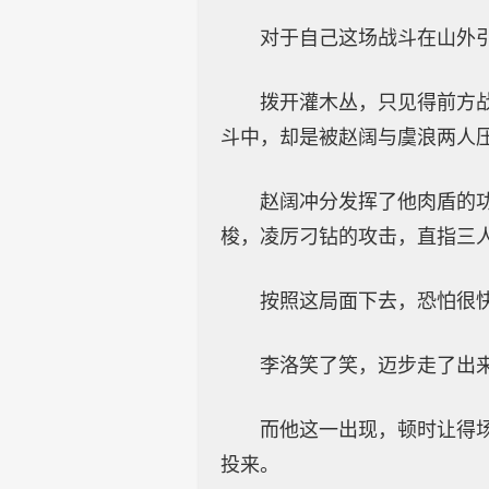
对于自己这场战斗在山外
拨开灌木丛，只见得前方
斗中，却是被赵阔与虞浪两人
赵阔冲分发挥了他肉盾的
梭，凌厉刁钻的攻击，直指三
按照这局面下去，恐怕很
李洛笑了笑，迈步走了出
而他这一出现，顿时让得
投来。