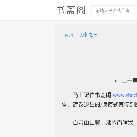
书斋阁
首页
万相之王
上一
马上记住书斋阁,
www.shuz
告，建议退出阅/读模式直接到
白灵山山脚，沸腾而喧嚣