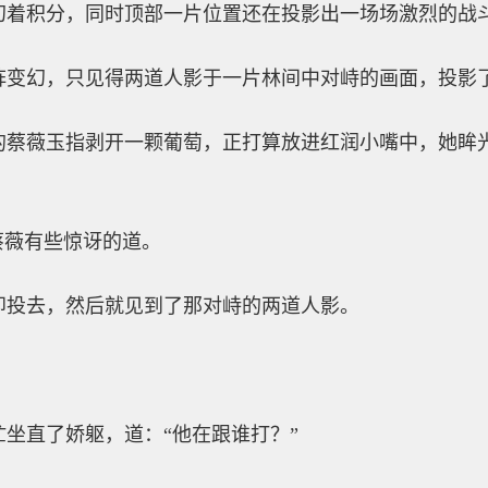
幻着积分，同时顶部一片位置还在投影出一场场激烈的战
阵变幻，只见得两道人影于一片林间中对峙的画面，投影
的蔡薇玉指剥开一颗葡萄，正打算放进红润小嘴中，她眸
蔡薇有些惊讶的道。
即投去，然后就见到了那对峙的两道人影。
坐直了娇躯，道：“他在跟谁打？”