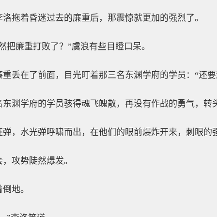
李洛拖着昏迷过去的廉重后，那震惊就更加的强烈了。
然把廉重打败了？”虞浪有些目瞪口呆。
廉重丢在了前面，目光盯着那三名东渊学府的学员：“还要
名东渊学府的学员骇得魂飞魄散，再没有作战的勇气，转
连弹，水光弹呼啸而出，在他们的眼前爆炸开来，刺眼的
会，攻势陡然爆发。
着倒地。